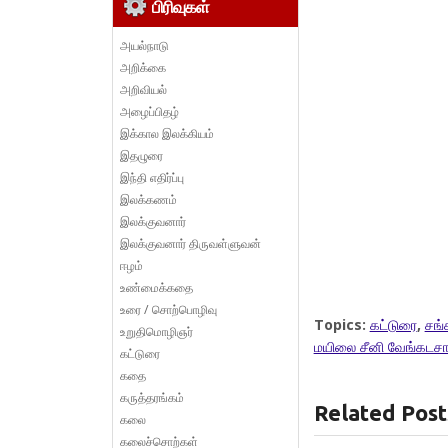
பிரிவுகள்
அயல்நாடு
அறிக்கை
அறிவியல்
அழைப்பிதழ்
இக்கால இலக்கியம்
இதழுரை
இந்தி எதிர்ப்பு
இலக்கணம்
இலக்குவனார்
இலக்குவனார் திருவள்ளுவன்
ஈழம்
உண்மைக்கதை
உரை / சொற்பொழிவு
Topics:
கட்டுரை
,
சங்
உறுதிமொழிஞர்
மயிலை சீனி வேங்கடசா
கட்டுரை
கதை
கருத்தரங்கம்
Related Post
கலை
கலைச்சொற்கள்