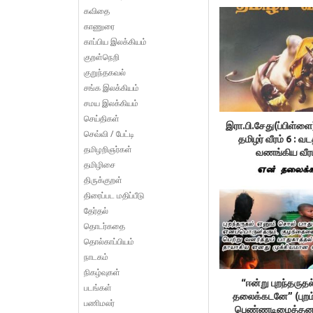
கவிதை
காணுரை
காப்பிய இலக்கியம்
குறள்நெறி
குறுந்தகவல்
சங்க இலக்கியம்
சமய இலக்கியம்
செய்திகள்
இரா.பி.சேது(ப்பிள்ளை
செவ்வி / பேட்டி
தமிழர் வீரம் 6 : 
தமிழறிஞர்கள்
வணங்கிய வீர
தமிழிசை
திருக்குறள்
திரைப்பட மதிப்பீடு
தேர்தல்
தொடர்கதை
தொல்காப்பியம்
நாடகம்
நிகழ்வுகள்
“ஈன்று புறந்தருதல
படங்கள்
தலைக்கடனே” (புறம்
பணிமலர்
பெண்ணடிமைத்தனம