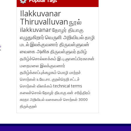
Popular Tags
Ilakkuvanar
Thiruvalluvan
நூல்
ilakkuvanar
தோழர் தியாகு
எழுதுகிறார்
வெருளி அறிவியல்
தாழி
மடல்
இலக்குவனார் திருவள்ளுவன்
்
»
வைகை அனிசு
திருவள்ளுவர்
தமிழ்
தமிழ்ச்சொல்லாக்கம்
இ.பு.ஞானப்பிரகாசன்
மறைமலை இலக்குவனார்
தமிழ்க்காப்புக்கழகம்
மொழி மாற்றச்
சொற்கள்
உ.வே.சா.
குறள்நெறி
சட்டச்
சொற்கள் விளக்கம்
technical terms
கலைச்சொல்
தோழர் தியாகு
என் சரித்திரம்
சுரதா
அறிவியல் வகைமைச் சொற்கள் 3000
திருக்குறள்