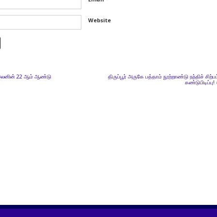
Website
லெனின் 22 ஆம் ஆண்டு
திருப்பூர் அருகே பத்தாம் நூற்றாண்டு நந்திச் சிற்பம
கண்டுபிடிப்பு!