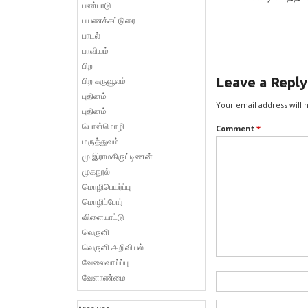
பண்பாடு
தமிழரசி
பயணக்கட்டுரை
பாடல்
பாவியம்
பிற
Leave a Reply
பிற கருவூலம்
புதினம்
Your email address will 
புதினம்
பொன்மொழி
Comment
*
மருத்துவம்
மு.இராமகிருட்டிணன்
முகநூல்
மொழிபெயர்ப்பு
மொழிப்போர்
விளையாட்டு
வெருளி
வெருளி அறிவியல்
வேலைவாய்ப்பு
வேளாண்மை