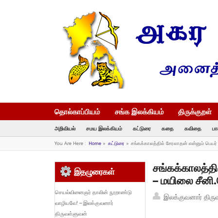
தொல்காப்பியம்
சங்க இலக்கியம்
திருக்குறள்
அறிவியல்
சமய இலக்கியம்
கட்டுரை
கதை
கவிதை
பா
You Are Here :
Home
»
கட்டுரை
»
சங்கக்காலத்தில் சேரலாதன் என்னும் பெயர
சங்கக்காலத்தி
இதழுரைகள்
– மயிலை சீனி
செயல்வினைஞர் தாலின் நூறாண்டு
இலக்குவனார் திரு
வாழியவே! – இலக்குவனார்
திருவள்ளுவன்