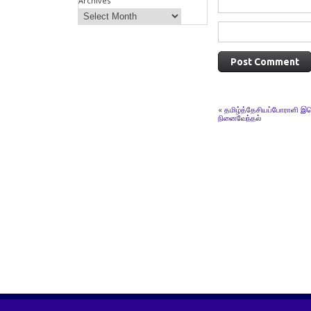
Archives
«
தமிழ்த்தேசியப்போராளி இ
நினைவேந்தல்