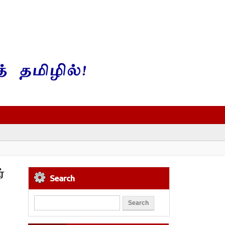
்
Search