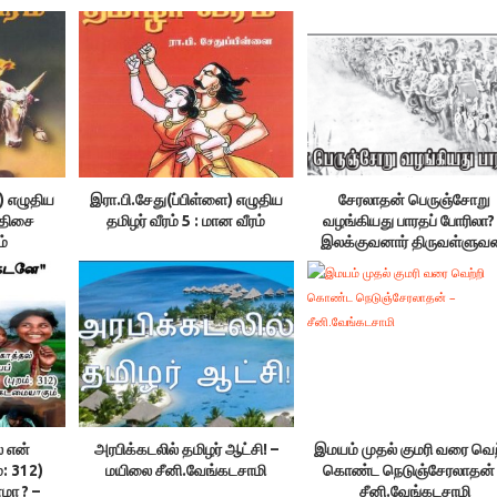
) எழுதிய
இரா.பி.சேது(ப்பிள்ளை) எழுதிய
சேரலாதன் பெருஞ்சோறு
வடதிசை
தமிழர் வீரம் 5 : மான வீரம்
வழங்கியது பாரதப் போரிலா?
ம்
இலக்குவனார் திருவள்ளுவன
தினச்செய்தி
் என்
அரபிக்கடலில் தமிழர் ஆட்சி! –
இமயம் முதல் குமரி வரை வெற
: 312)
மயிலை சீனி.வேங்கடசாமி
கொண்ட நெடுஞ்சேரலாதன்
ா ? –
சீனி.வேங்கடசாமி