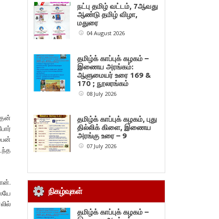
நட்பு தமிழ் வட்டம், 7ஆவது
ஆண்டு தமிழ் விழா,
மதுரை
04 August 2026
தமிழ்க் காப்புக் கழகம் –
இணைய அரங்கம்:
ஆளுமையர் உரை 169 &
170 ; நூலரங்கம்
08 July 2026
தன்
தமிழ்க் காப்புக் கழகம், புது
தில்லிக் கிளை, இணைய
போர்
அரங்கு உரை – 9
்பன்
07 July 2026
டந்த
ன்.
நிகழ்வுகள்
லேயே
லில்
தமிழ்க் காப்புக் கழகம் –