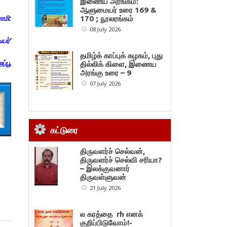
இணைய அரங்கம்:
ஆளுமையர் உரை 169 &
ாமி
:
170 ; நூலரங்கம்
08 July 2026
ியர்
’
தமிழ்க் காப்புக் கழகம், புது
ப்பூ
தில்லிக் கிளை, இணைய
அரங்கு உரை – 9
07 July 2026
கட்டுரை
திருவளர்ச் செல்வன்,
திருவளர்ச் செல்வி சரியா?
– இலக்குவனார்
திருவள்ளுவன்
21 July 2026
ல கரத்தை rh எனக்
குறிப்பிடுவோம்!-