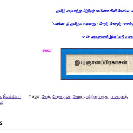
– தமிழ் வரலாற்று அறிஞர் மயிலை சீனி.வேங்கடச
‘
பண்டைத் தமிழக வரலாறு : சேரர்,
சோழர்,
பாண்ட
படம்:
வைரமணி-இலட்சுமி வலை
தரவு:
க இலக்கியம்
Tags:
சேரர்
,
சேரலாதன்
,
சோழர்
,
பதிற்றுப்பத்து
,
பாண்டியர்
,
மி
s