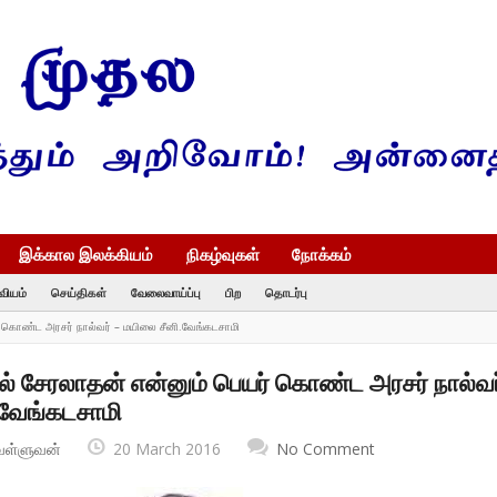
இக்கால இலக்கியம்
நிகழ்வுகள்
நோக்கம்
வியம்
செய்திகள்
வேலைவாய்ப்பு
பிற
தொடர்பு
் கொண்ட அரசர் நால்வர் – மயிலை சீனி.வேங்கடசாமி
ல் சேரலாதன் என்னும் பெயர் கொண்ட அரசர் நால்வர
.வேங்கடசாமி
வள்ளுவன்
20 March 2016
No Comment