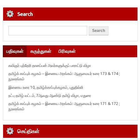
Search
பதிவுகள்
கருத்துகள்
பிரிவுகள்
கவிஞர் புத்தேரி தானப்பன் அவர்களுக்குப் பாராட்டு விழா
தமிழ்க் காப்புக் கழகம் – இணைய அரங்கம்: ஆளுமையர் உரை 173 & 174 ;
நூலரங்கம்
இணைய உரை 10, தமிழ்க்காப்புக்கழகம், புதுதில்லி
நட்பு தமிழ் வட்டம், 7ஆவது ஆண்டு தமிழ் விழா, மதுரை
தமிழ்க் காப்புக் கழகம் – இணைய அரங்கம்: ஆளுமையர் உரை 171 & 172 ;
நூலரங்கம்
செய்திகள்