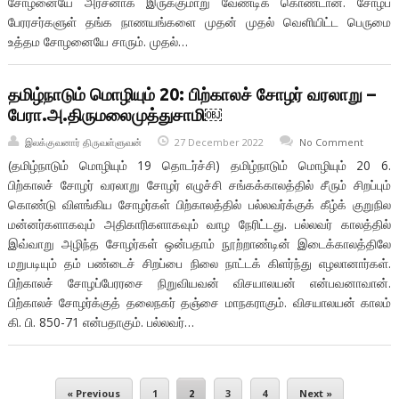
சோழனையே அரசனாக இருக்குமாறு வேண்டிக் கொண்டான். சோழப்
பேரரசர்களுள் தங்க நாணயங்களை முதன் முதல் வெளியிட்ட பெருமை
உத்தம சோழனையே சாரும். முதல்…
தமிழ்நாடும் மொழியும் 20: பிற்காலச் சோழர் வரலாறு –
பேரா.அ.திருமலைமுத்துசாமி￼
இலக்குவனார் திருவள்ளுவன்
27 December 2022
No Comment
(தமிழ்நாடும் மொழியும் 19 தொடர்ச்சி) தமிழ்நாடும் மொழியும் 20 6.
பிற்காலச் சோழர் வரலாறு சோழர் எழுச்சி சங்கக்காலத்தில் சீரும் சிறப்பும்
கொண்டு விளங்கிய சோழர்கள் பிற்காலத்தில் பல்லவர்க்குக் கீழ்க் குறுநில
மன்னர்களாகவும் அதிகாரிகளாகவும் வாழ நேரிட்டது. பல்லவர் காலத்தில்
இவ்வாறு அழிந்த சோழர்கள் ஒன்பதாம் நூற்றாண்டின் இடைக்காலத்திலே
மறுபடியும் தம் பண்டைச் சிறப்பை நிலை நாட்டக் கிளர்ந்து எழலானார்கள்.
பிற்காலச் சோழப்பேரரசை நிறுவியவன் விசயாலயன் என்பவனாவான்.
பிற்காலச் சோழர்க்குத் தலைநகர் தஞ்சை மாநகராகும். விசயாலயன் காலம்
கி. பி. 850-71 என்பதாகும். பல்லவர்…
« Previous
1
2
3
4
Next »