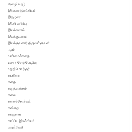
அழைப்பிதழ்
இக்கால இலக்கியம்
இதழுரை
இந்தி எதிர்ப்பு
இலக்கணம்
இலக்குவனார்
இலக்குவனார் திருவள்ளுவன்
ஈழம்
உண்மைக்கதை
உரை / சொற்பொழிவு
உறுதிமொழிஞர்
கட்டுரை
கதை
கருத்தரங்கம்
கலை
கலைச்சொற்கள்
கவிதை
காணுரை
காப்பிய இலக்கியம்
குறள்நெறி