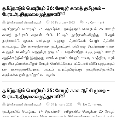
தமிழ்நாடும் மொழியும் 26: சோழர் காலத் தமிழகம் –
பேரா.அ.திருமலைமுத்துசாமி￼
இலக்குவனார் திருவள்ளுவன்
07 February 2023
No Comment
(தமிழ்நாடும் மொழியும் 25 தொடர்ச்சி) தமிழ்நாடும் மொழியும் 26 சோழர்
காலத் தமிழகம் அரசன் கி.பி. 10-ஆம் நூற்றாண்டிலிருந்து 13-ஆம்
நூற்றாண்டு முடிய, ஏறத்தாழ நானூறு ஆண்டுகள் சோழர் ஆட்சிக்
காலமாகும். இக் காலத்தினைத் தமிழ்நாட்டின் மற்றொரு பொற்காலம் எனக்
கூறுதல் வேண்டும். தெலுங்கு நாடு உட்பட தென்னிந்தியா முழுவதும் சோழர்
ஆதிக்கத்தின்கீழ் இருந்தது எனக் கூறலாம். மேலும் சாவா, சுமத்திரா, ஈழம்
முதலிய தீவகங்களிலும் சோழர் வெற்றிக்கொடி பட்டொளி வீசிப் பறந்ததைப்
பல வரலாற்றாசிரியர்கள் பலபடப் பாராட்டியிருப்பது நாமறிந்ததொன்றே.
சுருங்கக்கூறின் தமிழ்நாட்டை ஆண்ட…
தமிழ்நாடும் மொழியும் 25: சோழர் கால ஆட்சி முறை –
பேரா.அ.திருமலைமுத்துசாமி￼
இலக்குவனார் திருவள்ளுவன்
31 January 2023
No Comment
(தமிழ்நாடும் மொழியும் 24 தொடர்ச்சி) தமிழ்நாடும் மொழியும் 25 சோழர்
கால ஆட்சி முறை தொடர்ச்சி அளவைகள் இங்கிலாந்திலே வில்லியம் என்ற