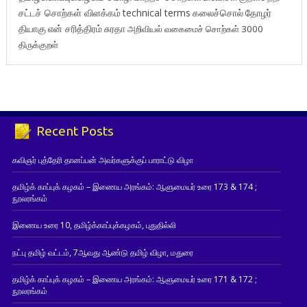
சட்டச் சொற்கள் விளக்கம்
technical terms
கலைச்சொல்
தோழர்
தியாகு
என் சரித்திரம்
சுரதா
அறிவியல் வகைமைச் சொற்கள் 3000
திருக்குறள்
Recent Posts
கவிஞர் புத்தேரி தானப்பன் அவர்களுக்குப் பாராட்டு விழா
தமிழ்க் காப்புக் கழகம் – இணைய அரங்கம்: ஆளுமையர் உரை 173 & 174 ;
நூலரங்கம்
இணைய உரை 10, தமிழ்க்காப்புக்கழகம், புதுதில்லி
நட்பு தமிழ் வட்டம், 7ஆவது ஆண்டு தமிழ் விழா, மதுரை
தமிழ்க் காப்புக் கழகம் – இணைய அரங்கம்: ஆளுமையர் உரை 171 & 172 ;
நூலரங்கம்