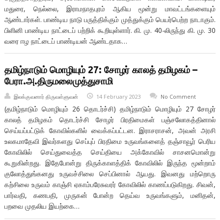
மதுரை, நெல்லை, இராமநாதபுரம் ஆகிய மூன்று மாவட்டங்களையும்
ஆண்டார்கள். பாண்டிய நாடு பருத்திக்கும் முத்துக்கும் பெயர்பெற்ற நாடாகும்.
பிளினி பாண்டிய நாட்டைப் பற்றிக் கூறியுள்ளார். கி. மு. 40-லிருந்து கி. மு. 30
வரை ஈழ நாட்டைப் பாண்டியன் ஆண்டதாக…
தமிழ்நாடும் மொழியும் 27: சோழர் காலத் தமிழகம் –
பேரா.அ.திருமலைமுத்துசாமி
இலக்குவனார் திருவள்ளுவன்
14 February 2023
No Comment
(தமிழ்நாடும் மொழியும் 26 தொடர்ச்சி) தமிழ்நாடும் மொழியும் 27 சோழர்
காலத் தமிழகம் தொடர்ச்சி சோழர் பிரதிமைகள் பஞ்சலோகத்தினால்
செய்யப்பட்டுக் கோவில்களில் வைக்கப்பட்டன. இராசராசன், அவன் அரசி
உலகமாதேவி இவர்களது செப்புப் பிரதிமை உருவங்களைத் தஞ்சாவூர் பெரிய
கோவிலில் செய்துவைத்த செய்தியை அக்கோவில் சாசனமொன்று
கூறுகின்றது. இதேபோன்று திருக்காளத்திக் கோவிலில் இருந்த மூன்றாம்
குலோத்துங்கனது உருவச்சிலை செப்பினால் ஆயது. இவனது மற்றொரு
கற்சிலை உருவம் காஞ்சி ஏகாம்பரேசுவரர் கோவிலில் காணப்படுகிறது. சிவன்,
பார்வதி, கணபதி, முருகன் போன்ற தெய்வ உருவங்களும், மனிதன்,
பறவை முதலிய இயற்கை…