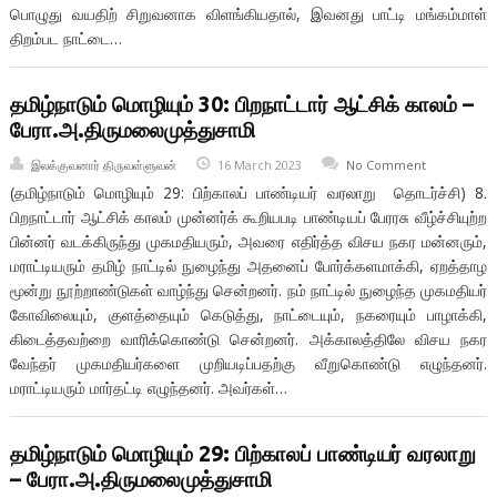
பொழுது வயதிற் சிறுவனாக விளங்கியதால், இவனது பாட்டி மங்கம்மாள்
திறம்பட நாட்டை…
தமிழ்நாடும் மொழியும் 30: பிறநாட்டார் ஆட்சிக் காலம் –
பேரா.அ.திருமலைமுத்துசாமி
இலக்குவனார் திருவள்ளுவன்
16 March 2023
No Comment
(தமிழ்நாடும் மொழியும் 29: பிற்காலப் பாண்டியர் வரலாறு தொடர்ச்சி) 8.
பிறநாட்டார் ஆட்சிக் காலம் முன்னர்க் கூறியபடி பாண்டியப் பேரரசு வீழ்ச்சியுற்ற
பின்னர் வடக்கிருந்து முகமதியரும், அவரை எதிர்த்த விசய நகர மன்னரும்,
மராட்டியரும் தமிழ் நாட்டில் நுழைந்து அதனைப் போர்க்களமாக்கி, ஏறத்தாழ
மூன்று நூற்றாண்டுகள் வாழ்ந்து சென்றனர். நம் நாட்டில் நுழைந்த முகமதியர்
கோவிலையும், குளத்தையும் கெடுத்து, நாட்டையும், நகரையும் பாழாக்கி,
கிடைத்தவற்றை வாரிக்கொண்டு சென்றனர். அக்காலத்திலே விசய நகர
வேந்தர் முகமதியர்களை முறியடிப்பதற்கு வீறுகொண்டு எழுந்தனர்.
மராட்டியரும் மார்தட்டி எழுந்தனர். அவர்கள்…
தமிழ்நாடும் மொழியும் 29: பிற்காலப் பாண்டியர் வரலாறு
– பேரா.அ.திருமலைமுத்துசாமி