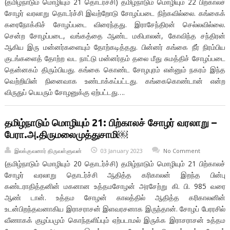
(தமிழ்நாடும் மொழியும் 21 தொடர்ச்சி) தமிழ்நாடும் மொழியும் 22 பிற்காலச்
சோழர் வரலாறு தொடர்ச்சி இவற்றோடு சோழப்படை நிற்கவில்லை. கங்கைக்
கரைநோக்கிச் சோழப்படை விரைந்தது. இராசேந்திரன் செல்லவில்லை.
சென்ற சோழப்படை, வங்கத்தை ஆண்ட மகிபாலன், கோவிந்த சந்திரன்
ஆகிய இரு மன்னர்களையும் தோற்கடித்தது. பின்னர் கங்கை நீர் நிரம்பிய
குடங்களைத் தோற்ற வட நாட்டு மன்னர்தம் தலை மீது சுமத்திச் சோழப்படை
தென்னகம் திரும்பியது. கங்கை கொண்ட சோழபுரம் என்னும் நகரம் இந்த
வெற்றியின் நினைவாக உண்டாக்கப்பட்டது. கங்கைகொண்டான் என்ற
விருதுப் பெயரும் சோழனுக்கு ஏற்பட்டது….
தமிழ்நாடும் மொழியும் 21: பிற்காலச் சோழர் வரலாறு –
பேரா.அ.திருமலைமுத்துசாமி￼
இலக்குவனார் திருவள்ளுவன்
03 January 2023
No Comment
(தமிழ்நாடும் மொழியும் 20 தொடர்ச்சி) தமிழ்நாடும் மொழியும் 21 பிற்காலச்
சோழர் வரலாறு தொடர்ச்சி ஆதித்த கரிகாலன் இறந்த பின்பு
கண்டராதித்தனின் மகனான உத்தமசோழன் அரசேற்று கி. பி. 985 வரை
ஆண் டான். உத்தம சோழன் காலத்தில் ஆதித்த கரிகாலனின்
உடன்பிறந்தவனாகிய இராசராசன் இளவரசனாக இருந்தான். சோழப் பேரரசில்
வீணாகக் குழப்பமும் கொந்தளிப்பும் ஏற்படாமல் இருக்க இராசராசன் உத்தம