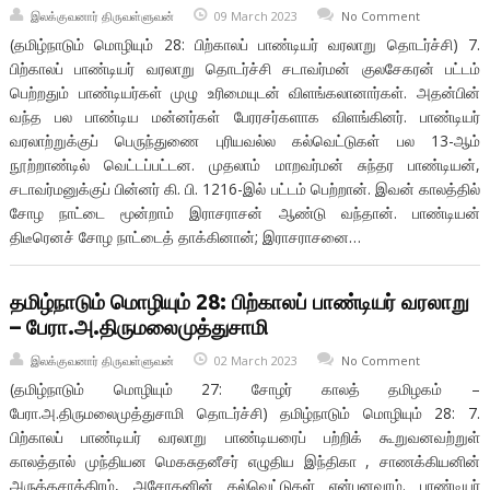
இலக்குவனார் திருவள்ளுவன்
09 March 2023
No Comment
(தமிழ்நாடும் மொழியும் 28: பிற்காலப் பாண்டியர் வரலாறு தொடர்ச்சி) 7.
பிற்காலப் பாண்டியர் வரலாறு தொடர்ச்சி சடாவர்மன் குலசேகரன் பட்டம்
பெற்றதும் பாண்டியர்கள் முழு உரிமையுடன் விளங்கலானார்கள். அதன்பின்
வந்த பல பாண்டிய மன்னர்கள் பேரரசர்களாக விளங்கினர். பாண்டியர்
வரலாற்றுக்குப் பெருந்துணை புரியவல்ல கல்வெட்டுகள் பல 13-ஆம்
நூற்றாண்டில் வெட்டப்பட்டன. முதலாம் மாறவர்மன் சுந்தர பாண்டியன்,
சடாவர்மனுக்குப் பின்னர் கி. பி. 1216-இல் பட்டம் பெற்றான். இவன் காலத்தில்
சோழ நாட்டை மூன்றாம் இராசராசன் ஆண்டு வந்தான். பாண்டியன்
திடீரெனச் சோழ நாட்டைத் தாக்கினான்; இராசராசனை…
தமிழ்நாடும் மொழியும் 28: பிற்காலப் பாண்டியர் வரலாறு
– பேரா.அ.திருமலைமுத்துசாமி
இலக்குவனார் திருவள்ளுவன்
02 March 2023
No Comment
(தமிழ்நாடும் மொழியும் 27: சோழர் காலத் தமிழகம் –
பேரா.அ.திருமலைமுத்துசாமி தொடர்ச்சி) தமிழ்நாடும் மொழியும் 28: 7.
பிற்காலப் பாண்டியர் வரலாறு பாண்டியரைப் பற்றிக் கூறுவனவற்றுள்
காலத்தால் முந்தியன மெகசுதனீசர் எழுதிய இந்திகா , சாணக்கியனின்
அருத்தசாத்திரம், அசோகனின் கல்வெட்டுகள் என்பனவாம். பாண்டியர்