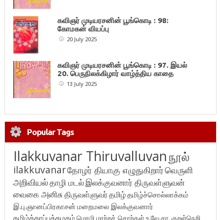
கவிஞர் முடியரசனின் பூங்கொடி : 98:
கோமகன் வியப்பு
20 July 2025
கவிஞர் முடியரசனின் பூங்கொடி : 97. இயல்
20. பெருநிலக்கிழார் வாழ்த்திய காதை
13 July 2025
Popular Tags
Ilakkuvanar Thiruvalluvan
நூல்
ilakkuvanar
தோழர் தியாகு எழுதுகிறார்
வெருளி
அறிவியல்
தாழி மடல்
இலக்குவனார் திருவள்ளுவன்
வைகை அனிசு
திருவள்ளுவர்
தமிழ்
தமிழ்ச்சொல்லாக்கம்
இ.பு.ஞானப்பிரகாசன்
மறைமலை இலக்குவனார்
தமிழ்க்காப்புக்கழகம்
மொழி மாற்றச் சொற்கள்
உ.வே.சா.
குறள்நெறி