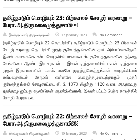
தமிழ்நாடும் மொழியும் 23: பிற்காலச் சோழர் வரலாறு –
பேரா.அ.திருமலைமுத்துசாமி￼
இலக்குவனார் திருவள்ளுவன்
17 January 2023
No Comment
(தமிழ்நாடும் மொழியும் 22 தொடர்ச்சி) தமிழ்நாடும் மொழியும் 23 பிற்காலச்
சோழர் வரலாறு தொடர்ச்சி முதற் குலோத்துங்கனின் தாய் அம்மங்கைதேவி.
இவள் கங்கைகொண்ட சோழனின் மகளாவாள். குலோத்துங்கனின் தந்தை
வேங்கியை ஆண்ட இராசராசன் – இவன் குந்தவையின் மகன். குந்தவை
முதல் இராசராசனின் மகள். எனவே முதற்குலோத்துங்கன் சாளுக்கியன்
என்பதைவிடச் சோழன் என்னலே பொருத்தமுடைத்தாகும். முதற்
குலோத்துங்கன் சோழநாட்டை கி. பி. 1070 லிருந்து 1120 வரை, அஃதாவது
ஏறத்தாழ ஐம்பது ஆண்டுகள் ஆண்டுள்ளான். இவன் பட்டம் பெற்ற காலத்தில்
சோழப் பேரரசு பல…
தமிழ்நாடும் மொழியும் 22: பிற்காலச் சோழர் வரலாறு –
பேரா.அ.திருமலைமுத்துசாமி￼
இலக்குவனார் திருவள்ளுவன்
10 January 2023
No Comment