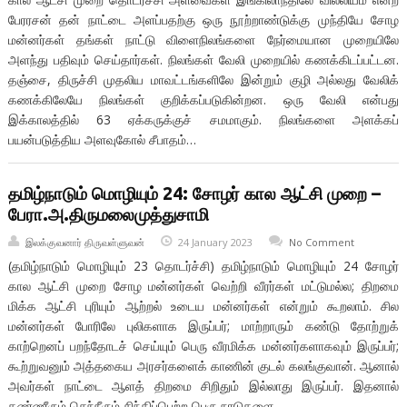
பேரரசன் தன் நாட்டை அளப்பதற்கு ஒரு நூற்றாண்டுக்கு முந்தியே சோழ
மன்னர்கள் தங்கள் நாட்டு விளைநிலங்களை நேர்மையான முறையிலே
அளந்து பதிவும் செய்தார்கள். நிலங்கள் வேலி முறையில் கணக்கிடப்பட்டன.
தஞ்சை, திருச்சி முதலிய மாவட்டங்களிலே இன்றும் குழி அல்லது வேலிக்
கணக்கிலேயே நிலங்கள் குறிக்கப்படுகின்றன. ஒரு வேலி என்பது
இக்காலத்தில் 63 ஏக்கருக்குச் சமமாகும். நிலங்களை அளக்கப்
பயன்படுத்திய அளவுகோல் சீபாதம்…
தமிழ்நாடும் மொழியும் 24: சோழர் கால ஆட்சி முறை –
பேரா.அ.திருமலைமுத்துசாமி
இலக்குவனார் திருவள்ளுவன்
24 January 2023
No Comment
(தமிழ்நாடும் மொழியும் 23 தொடர்ச்சி) தமிழ்நாடும் மொழியும் 24 சோழர்
கால ஆட்சி முறை சோழ மன்னர்கள் வெற்றி வீரர்கள் மட்டுமல்ல; திறமை
மிக்க ஆட்சி புரியும் ஆற்றல் உடைய மன்னர்கள் என்றும் கூறலாம். சில
மன்னர்கள் போரிலே புலிகளாக இருப்பர்; மாற்றாரும் கண்டு தோற்றுக்
காற்றெனப் பறந்தோடச் செய்யும் பெரு வீரமிக்க மன்னர்களாகவும் இருப்பர்;
கூற்றுவனும் அத்தகைய அரசர்களைக் காணின் குடல் கலங்குவான். ஆனால்
அவர்கள் நாட்டை ஆளத் திறமை சிறிதும் இல்லாது இருப்பர். இதனால்
கண்ணீரும் செந்நீரும் சிந்திப்பெற்ற பெரு நாடுகளை…