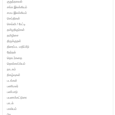
குறுந்தகவல்
சங்க இலக்கியம்
சமய இலக்கியம்
செய்திகள்
செவ்வி / பேட்டி
தமிழறிஞர்கள்
தமிழிசை
திருக்குறள்
திரைப்பட மதிப்பீடு
தேர்தல்
தொடர்கதை
தொல்காப்பியம்
நாடகம்
நிகழ்வுகள்
படங்கள்
பணிமலர்
பண்பாடு
பயணக்கட்டுரை
பாடல்
பாவியம்
பிற