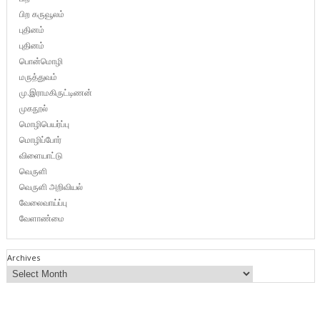
பிற கருவூலம்
புதினம்
புதினம்
பொன்மொழி
மருத்துவம்
மு.இராமகிருட்டிணன்
முகநூல்
மொழிபெயர்ப்பு
மொழிப்போர்
விளையாட்டு
வெருளி
வெருளி அறிவியல்
வேலைவாய்ப்பு
வேளாண்மை
Archives