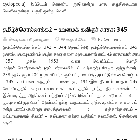
cyclopedia) இப்பெயர் கொண்ட நூலொன்று மாத சஞ்சிகையாக
வெளிவருகிறது. பகுதி ஒன்று வெளி…
தமிழ்ச்சொல்லாக்கம் – உவமைக் கவிஞர் சுரதா: 345
இலக்குவனார் திருவள்ளுவன்
09 August 2022
No Comment
(தமிழ்ச்சொல்லாக்கம்: 342 – 344 தொடர்ச்சி) தமிழ்ச்சொல்லாக்கம் 345
(சொல், மொழிமாற்றம் பெற்ற சுவடுகளை அடையாளங் காட்டும் சுரதாவின் அரிய த
1857 முதல் 1953 வரை வெளிப்பட்ட மொழி
மாற்றச் சொற்களைத் (தம் பார்வையில் பட்டவற்றைத்) தேடித் தந்துள்ளார்.
238 நூல்களும் 200 நூலாசிரியர்களும் பட்டியலாய்த் தரப்பட்டுள்ளன.மொழி மாற
345. கலியாண சுந்தரம் – மணவழகு 1917இல் திசம்பர் மாதம் 24உ
செம்பியத்தில் கூடிய மகாசமாசக் கூட்டத்தில் நடந்த தீர்மானங்கள். 1.
இவ்வருடத்து அறிக்கைப் பத்திரம் அங்கீகரிக்கப்பட்டது. 2. சிரீமான் – கி –
குப்புச்சாமி முதலியார் அவர்கள் ஐந்து வருடமாகப் புரிந்த உதவிக்காக சமாசம்
நன்றி பாராட்டுகின்றது. சபைத்தலைவர் : சித்தாந்த சரபம் –
அட்டாவதானம் சிவபிரீ – கலியாண கந்தர யதீந்திர சுவாமிகள், சென்னை
உதவி…