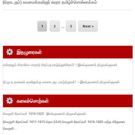
(தொடரும்) உவமைக்கவிஞர் சுரதா தமிழ்ச்சொல்லாக்கம்
1
2
…
5
Next »
இதழுரைகள்
என்றாலும் சிகாகோ மாநாடு சிறப்புற வாழ்த்துகிறோம்! – இலக்குவனார் திருவள்ளுவன்
தி.மு.க.தலைவர் தாலினுக்கு வாகை சூட வாழ்த்துகள்! – இலக்குவனார் திருவள்ளுவன்
கலைச்சொற்கள்
வெருளி நோய்கள் 1616-1620 : இலக்குவனார் திருவள்ளுவன்
(வெருளி நோய்கள் 1611-1615 தொடர்ச்சி) வெருளி நோய்கள் 1616-1620 பரந்த சிந்தனை
வெருளி...