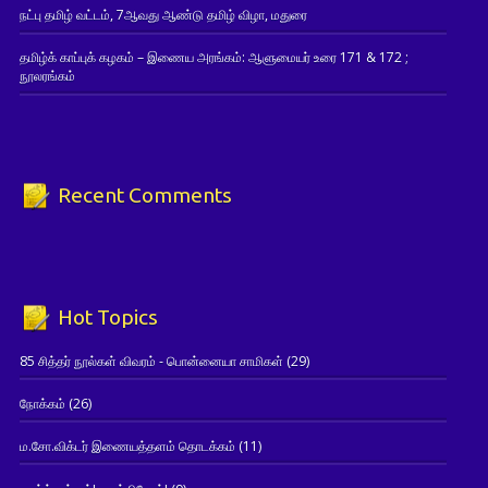
நட்பு தமிழ் வட்டம், 7ஆவது ஆண்டு தமிழ் விழா, மதுரை
தமிழ்க் காப்புக் கழகம் – இணைய அரங்கம்: ஆளுமையர் உரை 171 & 172 ;
நூலரங்கம்
Recent Comments
Hot Topics
85 சித்தர் நூல்கள் விவரம் - பொன்னையா சாமிகள்
(29)
நோக்கம்
(26)
ம.சோ.விக்டர் இணையத்தளம் தொடக்கம்
(11)