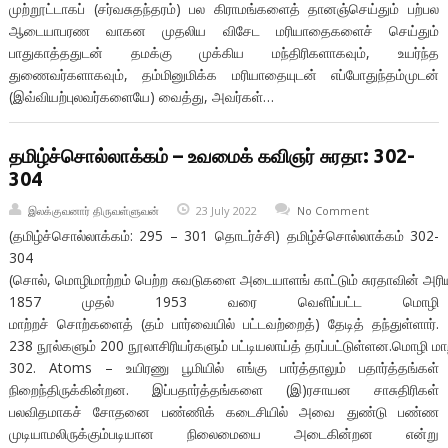
முற்றூட்டாகப் (சர்வசுதந்தரம்) பல கிராமங்களைத் தானஞ்செய்தும் பற்பல
ஆடையாபரண வாகன முதலிய விசேட மரியாதைகளைச் செய்தும்
பாதுகாத்ததுடன் தமக்கு முக்கிய மந்திரிகளாகவும், உயர்ந்த
துணைவர்களாகவும், தம்மினுமிக்க மரியாதையுடன் எப்போதுந்தம்முடன்
(இவ்வியற்புலவர்களையே) வைத்து, அவர்கள்…
தமிழ்ச்சொல்லாக்கம் – உவமைக் கவிஞர் சுரதா: 302-
304
இலக்குவனார் திருவள்ளுவன்
23 July 2022
No Comment
(தமிழ்ச்சொல்லாக்கம்: 295 – 301 தொடர்ச்சி) தமிழ்ச்சொல்லாக்கம் 302-
304
(சொல், மொழிமாற்றம் பெற்ற சுவடுகளை அடையாளங் காட்டும் சுரதாவின் அரிய த
1857 முதல் 1953 வரை வெளிப்பட்ட மொழி
மாற்றச் சொற்களைத் (தம் பார்வையில் பட்டவற்றைத்) தேடித் தந்துள்ளார்.
238 நூல்களும் 200 நூலாசிரியர்களும் பட்டியலாய்த் தரப்பட்டுள்ளன.மொழி மாற
302. Atoms – உயிரணு பூமியில் எங்கு பார்த்தாலும் பதார்த்தங்கள்
நிறைந்திருக்கின்றன. இப்பதார்த்தங்களை (இ)ரசாயன சாசுதிரிகள்
பலவிதமாகச் சோதனை பண்ணிக் கடைசியில் அவை துண்டு பண்ண
முடியாமலிருக்கும்படியான நிலைமையை அடைகின்றன என்று