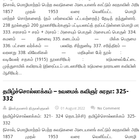
(சொல், மொழிமாற்றம் பெற்ற சுவடுகளை அடையாளங் காட்டும் சுரதாவின் அரிய த
1857 முதல் 1953 வரை வெளிப்பட்ட மொழி
மாற்றச் சொற்களைத் (தம் பார்வையில் பட்டவற்றைத்) தேடித் தந்துள்ளார்.
238 நூல்களும் 200 நூலாசிரியர்களும் பட்டியலாய்த் தரப்பட்டுள்ளன.மொழி மாற
333. சராசரம் = சரம் + அசரம் : அசையும் பொருள் அசையாப் பொருள் 334.
கமனம் — நினைவு 335. கனடம்பம் — மிக்க பெருமை
336. பட்சண வர்க்கம் — பலவித சிற்றுண்டி 337. சரித்திரம் —
வரலாறு 338. விவேகிகள் — மதியுள்ள பேர் நூல் :
வடிவேலர் சதகம் (1915) நூலாசிரியர் : உடுமலைப்பேட்டை
முத்துசாமிக் கவிராயர் (திரைப்படப் பாடலாசிரியர் உடுமலை நாராயண கவியின்
ஆசிரியர்…
தமிழ்ச்சொல்லாக்கம் – உவமைக் கவிஞர் சுரதா: 325-
332
இலக்குவனார் திருவள்ளுவன்
01 August 2022
No Comment
(தமிழ்ச்சொல்லாக்கம்: 321- 324 தொடர்ச்சி) தமிழ்ச்சொல்லாக்கம் 325-
332
(சொல், மொழிமாற்றம் பெற்ற சுவடுகளை அடையாளங் காட்டும் சுரதாவின் அரிய த
1857 முதல் 1953 வரை வெளிப்பட்ட மொழி