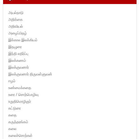
அயல்நாடு
அறிக்கை
அறிவியல்
அழைப்பிதழ்
இக்கால இலக்கியம்
இதழுரை
இந்தி எதிர்ப்பு
இலக்கணம்
இலக்குவனார்
இலக்குவனார் திருவள்ளுவன்
ஈழம்
உண்மைக்கதை
உரை / சொற்பொழிவு
உறுதிமொழிஞர்
கட்டுரை
கதை
கருத்தரங்கம்
கலை
கலைச்சொற்கள்