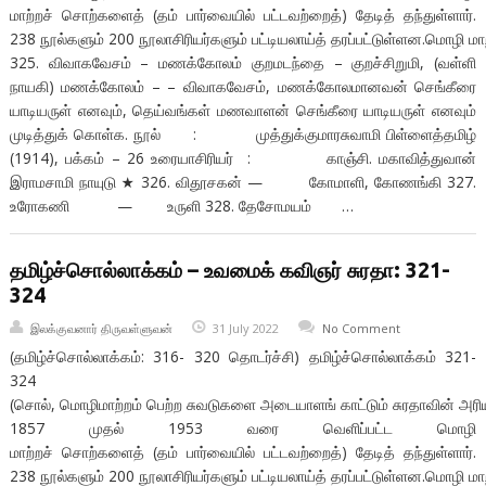
மாற்றச் சொற்களைத் (தம் பார்வையில் பட்டவற்றைத்) தேடித் தந்துள்ளார்.
238 நூல்களும் 200 நூலாசிரியர்களும் பட்டியலாய்த் தரப்பட்டுள்ளன.மொழி மாற
325. விவாகவேசம் – மணக்கோலம் குறமடந்தை – குறச்சிறுமி, (வள்ளி
நாயகி) மணக்கோலம் – – விவாகவேசம், மணக்கோலமானவன் செங்கீரை
யாடியருள் எனவும், தெய்வங்கள் மணவாளன் செங்கீரை யாடியருள் எனவும்
முடித்துக் கொள்க. நூல் : முத்துக்குமாரசுவாமி பிள்ளைத்தமிழ்
(1914), பக்கம் – 26 உரையாசிரியர் : காஞ்சி. மகாவித்துவான்
இராமசாமி நாயுடு ★ 326. விதூசகன் — கோமாளி, கோணங்கி 327.
உரோகணி — உருளி 328. தேசோமயம் …
தமிழ்ச்சொல்லாக்கம் – உவமைக் கவிஞர் சுரதா: 321-
324
இலக்குவனார் திருவள்ளுவன்
31 July 2022
No Comment
(தமிழ்ச்சொல்லாக்கம்: 316- 320 தொடர்ச்சி) தமிழ்ச்சொல்லாக்கம் 321-
324
(சொல், மொழிமாற்றம் பெற்ற சுவடுகளை அடையாளங் காட்டும் சுரதாவின் அரிய த
1857 முதல் 1953 வரை வெளிப்பட்ட மொழி
மாற்றச் சொற்களைத் (தம் பார்வையில் பட்டவற்றைத்) தேடித் தந்துள்ளார்.
238 நூல்களும் 200 நூலாசிரியர்களும் பட்டியலாய்த் தரப்பட்டுள்ளன.மொழி மாற