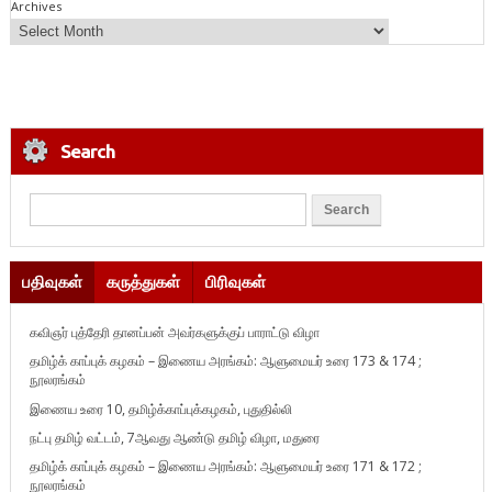
Archives
Search
பதிவுகள்
கருத்துகள்
பிரிவுகள்
கவிஞர் புத்தேரி தானப்பன் அவர்களுக்குப் பாராட்டு விழா
தமிழ்க் காப்புக் கழகம் – இணைய அரங்கம்: ஆளுமையர் உரை 173 & 174 ;
நூலரங்கம்
இணைய உரை 10, தமிழ்க்காப்புக்கழகம், புதுதில்லி
நட்பு தமிழ் வட்டம், 7ஆவது ஆண்டு தமிழ் விழா, மதுரை
தமிழ்க் காப்புக் கழகம் – இணைய அரங்கம்: ஆளுமையர் உரை 171 & 172 ;
நூலரங்கம்