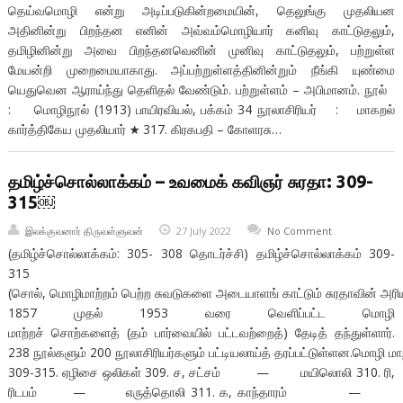
தெய்வமொழி என்று அடிப்படுகின்றமையின், தெலுங்கு முதலியன
அதினின்று பிறந்தன எனின் அவ்வம்மொழியார் கனிவு காட்டுதலும்,
தமிழினின்று அவை பிறந்தனவெனின் முனிவு காட்டுதலும், பற்றுள்ள
மேயன்றி முறைமையாகாது. அப்பற்றுள்ளத்தினின்றும் நீங்கி யுண்மை
யெதுவென ஆராய்ந்து தெளிதல் வேண்டும். பற்றுள்ளம் – அபிமானம். நூல்
: மொழிநூல் (1913) பாயிரவியல், பக்கம் 34 நூலாசிரியர் : மாகறல்
கார்த்திகேய முதலியார் ★ 317. கிரகபதி – கோளரசு…
தமிழ்ச்சொல்லாக்கம் – உவமைக் கவிஞர் சுரதா: 309-
315￼
இலக்குவனார் திருவள்ளுவன்
27 July 2022
No Comment
(தமிழ்ச்சொல்லாக்கம்: 305- 308 தொடர்ச்சி) தமிழ்ச்சொல்லாக்கம் 309-
315
(சொல், மொழிமாற்றம் பெற்ற சுவடுகளை அடையாளங் காட்டும் சுரதாவின் அரிய த
1857 முதல் 1953 வரை வெளிப்பட்ட மொழி
மாற்றச் சொற்களைத் (தம் பார்வையில் பட்டவற்றைத்) தேடித் தந்துள்ளார்.
238 நூல்களும் 200 நூலாசிரியர்களும் பட்டியலாய்த் தரப்பட்டுள்ளன.மொழி மாற
309-315. ஏழிசை ஒலிகள் 309. ச, சட்சம் — மயிலொலி 310. ரி,
ரிடபம் — எருத்தொலி 311. க, காந்தாரம் —