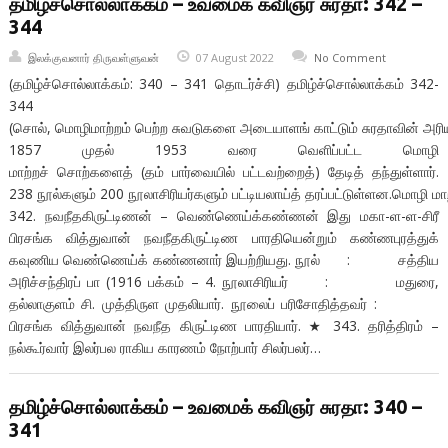
தமிழ்ச்சொல்லாக்கம் – உவமைக் கவிஞர் சுரதா: 342 –
344
இலக்குவனார் திருவள்ளுவன்
07 August 2022
No Comment
(தமிழ்ச்சொல்லாக்கம்: 340 – 341 தொடர்ச்சி) தமிழ்ச்சொல்லாக்கம் 342-
344
(சொல், மொழிமாற்றம் பெற்ற சுவடுகளை அடையாளங் காட்டும் சுரதாவின் அரிய த
1857 முதல் 1953 வரை வெளிப்பட்ட மொழி
மாற்றச் சொற்களைத் (தம் பார்வையில் பட்டவற்றைத்) தேடித் தந்துள்ளார்.
238 நூல்களும் 200 நூலாசிரியர்களும் பட்டியலாய்த் தரப்பட்டுள்ளன.மொழி மாற
342. நவநீதகிருட்டிணன் – வெண்ணெய்க்கண்ணன் இது மகா-ள-ள-சிரீ
பிரசங்க வித்துவான் நவநீதகிருட்டிண பாரதியென்றும் கண்ணபுரத்துக்
கவுணிய வெண்ணெய்க் கண்ணனார் இயற்றியது. நூல் : சத்திய
அரிச்சந்திரப் பா (1916 பக்கம் – 4. நூலாசிரியர் : மதுரை,
தல்லாகுளம் சி. முத்திருள முதலியார். நூலைப் பரிசோதித்தவர் :
பிரசங்க வித்துவான் நவநீத கிருட்டிண பாரதியார். ★ 343. தரித்திரம் –
நல்கூர்வார் இலர்பல ராகிய காரணம் நோற்பார் சிலர்பலர்…
தமிழ்ச்சொல்லாக்கம் – உவமைக் கவிஞர் சுரதா: 340 –
341