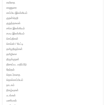
கவிதை
காணுரை
காப்பிய இலக்கியம்
குறள்நெறி
குறுந்தகவல்
சங்க இலக்கியம்
சமய இலக்கியம்
செய்திகள்
செவ்வி / பேட்டி
தமிழறிஞர்கள்
தமிழிசை
திருக்குறள்
திரைப்பட மதிப்பீடு
தேர்தல்
தொடர்கதை
தொல்காப்பியம்
நாடகம்
நிகழ்வுகள்
படங்கள்
பணிமலர்