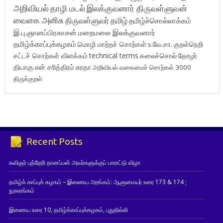
அறிவியல்
தாழி மடல்
இலக்குவனார் திருவள்ளுவன்
வைகை அனிசு
திருவள்ளுவர்
தமிழ்
தமிழ்ச்சொல்லாக்கம்
இ.பு.ஞானப்பிரகாசன்
மறைமலை இலக்குவனார்
தமிழ்க்காப்புக்கழகம்
மொழி மாற்றச் சொற்கள்
உ.வே.சா.
குறள்நெறி
சட்டச் சொற்கள் விளக்கம்
technical terms
கலைச்சொல்
தோழர்
தியாகு
என் சரித்திரம்
சுரதா
அறிவியல் வகைமைச் சொற்கள் 3000
திருக்குறள்
Recent Posts
கவிஞர் புத்தேரி தானப்பன் அவர்களுக்குப் பாராட்டு விழா
தமிழ்க் காப்புக் கழகம் – இணைய அரங்கம்: ஆளுமையர் உரை 173 & 174 ;
நூலரங்கம்
இணைய உரை 10, தமிழ்க்காப்புக்கழகம், புதுதில்லி