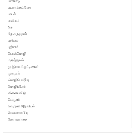
பண்பாடு
பயணக்கட்டுரை
பாடல்
பாவியம்
பிற
பிற கருவூலம்
புதினம்
புதினம்
பொன்மொழி
மருத்துவம்
மு.இராமகிருட்டிணன்
முகநூல்
மொழிபெயர்ப்பு
மொழிப்போர்
விளையாட்டு
வெருளி
வெருளி அறிவியல்
வேலைவாய்ப்பு
வேளாண்மை