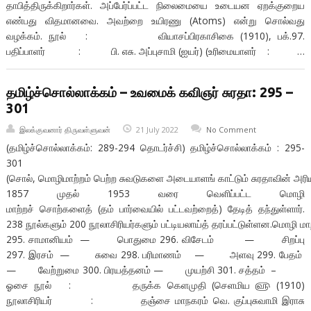
தாபித்திருக்கிறார்கள். அப்பேர்ப்பட்ட நிலைமையை உடையன ஏறக்குறைய
எண்பது விதமானவை. அவற்றை உயிரணு (Atoms) என்று சொல்வது
வழக்கம். நூல் : வியாசப்பிரகாசிகை (1910), பக்.97.
பதிப்பாளர் : பி. எசு. அப்புசாமி (ஐயர்) (உரிமையாளர் : …
தமிழ்ச்சொல்லாக்கம் – உவமைக் கவிஞர் சுரதா: 295 –
301
இலக்குவனார் திருவள்ளுவன்
21 July 2022
No Comment
(தமிழ்ச்சொல்லாக்கம்: 289-294 தொடர்ச்சி) தமிழ்ச்சொல்லாக்கம் : 295-
301
(சொல், மொழிமாற்றம் பெற்ற சுவடுகளை அடையாளங் காட்டும் சுரதாவின் அரிய த
1857 முதல் 1953 வரை வெளிப்பட்ட மொழி
மாற்றச் சொற்களைத் (தம் பார்வையில் பட்டவற்றைத்) தேடித் தந்துள்ளார்.
238 நூல்களும் 200 நூலாசிரியர்களும் பட்டியலாய்த் தரப்பட்டுள்ளன.மொழி மாற
295. சாமானியம் — பொதுமை 296. விசேடம் — சிறப்பு
297. இரசம் — சுவை 298. பரிமாணம் — அளவு 299. பேதம்
— வேற்றுமை 300. பிரயத்தனம் — முயற்சி 301. சத்தம் –
ஓசை நூல் : தருக்க கெளமுதி (செளமிய ௵ (1910)
நூலாசிரியர் : தஞ்சை மாநகரம் வெ. குப்புசுவாமி இராசு