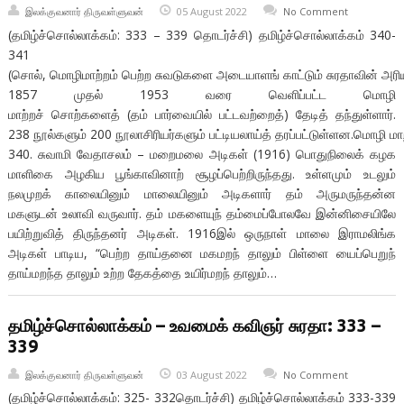
இலக்குவனார் திருவள்ளுவன்
05 August 2022
No Comment
(தமிழ்ச்சொல்லாக்கம்: 333 – 339 தொடர்ச்சி) தமிழ்ச்சொல்லாக்கம் 340-
341
(சொல், மொழிமாற்றம் பெற்ற சுவடுகளை அடையாளங் காட்டும் சுரதாவின் அரிய த
1857 முதல் 1953 வரை வெளிப்பட்ட மொழி
மாற்றச் சொற்களைத் (தம் பார்வையில் பட்டவற்றைத்) தேடித் தந்துள்ளார்.
238 நூல்களும் 200 நூலாசிரியர்களும் பட்டியலாய்த் தரப்பட்டுள்ளன.மொழி மாற
340. சுவாமி வேதாசலம் – மறைமலை அடிகள் (1916) பொதுநிலைக் கழக
மாளிகை அழகிய பூங்காவினாற் சூழப்பெற்றிருந்தது. உள்ளமும் உடலும்
நலமுறக் காலையினும் மாலையினும் அடிகளார் தம் அருமருந்தன்ன
மகளுடன் உலாவி வருவார். தம் மகளையுந் தம்மைப்போலவே இன்னிசையிலே
பயிற்றுவித் திருந்தனர் அடிகள். 1916இல் ஒருநாள் மாலை இராமலிங்க
அடிகள் பாடிய, “பெற்ற தாய்தனை மகமறந் தாலும் பிள்ளை யைப்பெறுந்
தாய்மறந்த தாலும் உற்ற தேகத்தை உயிர்மறந் தாலும்…
தமிழ்ச்சொல்லாக்கம் – உவமைக் கவிஞர் சுரதா: 333 –
339
இலக்குவனார் திருவள்ளுவன்
03 August 2022
No Comment
(தமிழ்ச்சொல்லாக்கம்: 325- 332தொடர்ச்சி) தமிழ்ச்சொல்லாக்கம் 333-339