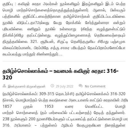
குறிப்பு : கவிஞர் சுரதா அவர்கள் நூல்களிலும் இதழ்களிலும் இடம் பெற்ற
மொழி மாற்றச்சொற்களைத்தொகுத்துத்தந்துள்ளார். ஆனால், பின்வரும்
பத்திகளில் குறிப்பிட்டனவற்றிற்கான தமிழ்ச்சாெற்கள் குறிப்பிடப்படவில்லை.
நூலில் விடுபட்டதா?அல்லது வேறு நோக்கில் சேர்த்துள்ளாரா என்றும்
புரியவில்லை. எனினும் நூலில் உள்ளவாறு (கிரந்த எழுத்துகள்மட்டும்
நீக்கிக்)கிழே தரப்பட்டுள்ளது. எழுத்துப்பிழைகளாகத் தெரிவனவற்றையும்
திருத்தவில்லை. 321. சூரியன், சிருட்டி தெளிந்தருளிய சிரீமது பஞ்சமுக
விசுவப்பிரம்மாண்ட பிரம்மிதே சத்ரு சாகர பரியந்தம் தேவப்பிறாம்மனோப்யோ
சுயம்பவந்து மாந்தூர் கிண்ணந்தூர்….
தமிழ்ச்சொல்லாக்கம் – உவமைக் கவிஞர் சுரதா: 316-
320
இலக்குவனார் திருவள்ளுவன்
29 July 2022
No Comment
(தமிழ்ச்சொல்லாக்கம்: 309-315 தொடர்ச்சி) தமிழ்ச்சொல்லாக்கம் 316-320
(சொல், மொழிமாற்றம் பெற்ற சுவடுகளை அடையாளங் காட்டும் சுரதாவின் அரிய த
1857 முதல் 1953 வரை வெளிப்பட்ட மொழி
மாற்றச் சொற்களைத் (தம் பார்வையில் பட்டவற்றைத்) தேடித் தந்துள்ளார்.
238 நூல்களும் 200 நூலாசிரியர்களும் பட்டியலாய்த் தரப்பட்டுள்ளன.மொழி மாற
316. அபிமானம் – பற்றுள்ளம் ஆரியம் வேதமுதலியன நிறைந்துள்ள