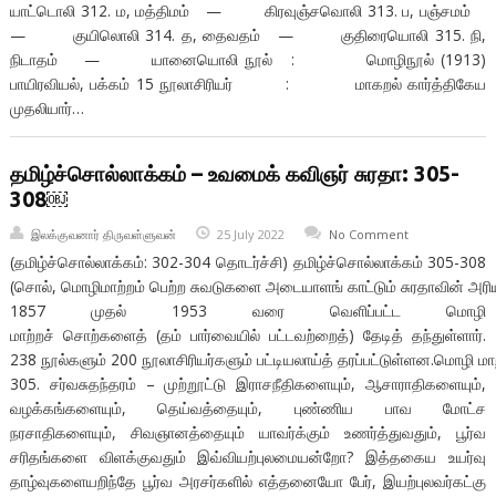
யாட்டொலி 312. ம, மத்திமம் — கிரவுஞ்சவொலி 313. ப, பஞ்சமம்
— குயிலொலி 314. த, தைவதம் — குதிரையொலி 315. நி,
நிடாதம் — யானையொலி நூல் : மொழிநூல் (1913)
பாயிரவியல், பக்கம் 15 நூலாசிரியர் : மாகறல் கார்த்திகேய
முதலியார்…
தமிழ்ச்சொல்லாக்கம் – உவமைக் கவிஞர் சுரதா: 305-
308￼
இலக்குவனார் திருவள்ளுவன்
25 July 2022
No Comment
(தமிழ்ச்சொல்லாக்கம்: 302-304 தொடர்ச்சி) தமிழ்ச்சொல்லாக்கம் 305-308
(சொல், மொழிமாற்றம் பெற்ற சுவடுகளை அடையாளங் காட்டும் சுரதாவின் அரிய த
1857 முதல் 1953 வரை வெளிப்பட்ட மொழி
மாற்றச் சொற்களைத் (தம் பார்வையில் பட்டவற்றைத்) தேடித் தந்துள்ளார்.
238 நூல்களும் 200 நூலாசிரியர்களும் பட்டியலாய்த் தரப்பட்டுள்ளன.மொழி மாற
305. சர்வசுதந்தரம் – முற்றூட்டு இராசநீதிகளையும், ஆசாராதிகளையும்,
வழக்கங்களையும், தெய்வத்தையும், புண்ணிய பாவ மோட்ச
நரசாதிகளையும், சிவஞானத்தையும் யாவர்க்கும் உணர்த்துவதும், பூர்வ
சரிதங்களை விளக்குவதும் இவ்வியற்புலமையன்றோ? இத்தகைய உயர்வு
தாழ்வுகளையறிந்தே பூர்வ அரசர்களில் எத்தனையோ பேர், இயற்புலவர்கட்கு