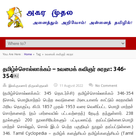
You Are Here :
Home
»
Tag »
உவமைக் கவிஞர் சுரதா
தமிழ்ச்சொல்லாக்கம் – உவமைக் கவிஞர் சுரதா: 346-
354￼
இலக்குவனார் திருவள்ளுவன்
11 August 2022
No Comment
(தமிழ்ச்சொல்லாக்கம்: 345 தொடர்ச்சி) தமிழ்ச்சொல்லாக்கம் 346-354
(சொல், மொழிமாற்றம் பெற்ற சுவடுகளை அடையாளங் காட்டும் சுரதாவின்
அரிய தொகுப்பு. கி.பி. 1857 முதல் 1953 வரை வெளிப்பட்ட மொழி மாற்றச்
சொற்களைத் (தம் பார்வையில் பட்டவற்றைத்) தேடித் தந்துள்ளார். 238
நூல்களும் 200 நூலாசிரியர்களும் பட்டியலாய்த் தரப்பட்டுள்ளன.மொழி
மாற்றச் சொல்லும், சொல் இடம் பெற்ற பகுதியும் நூலும் தரப்பட்டுள்ளன.)
346. Tamil Cyclopedia – தமிழ்க் களஞ்சியம் தமிழ்க்களஞ்சியம் (Tamil