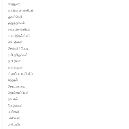
காணுரை
காப்பிய இலக்கியம்
குறள்நெறி
குறுந்தகவல்
சங்க இலக்கியம்
சமய இலக்கியம்
செய்திகள்
செவ்வி / பேட்டி
தமிழறிஞர்கள்
தமிழிசை
திருக்குறள்
திரைப்பட மதிப்பீடு
தேர்தல்
தொடர்கதை
தொல்காப்பியம்
நாடகம்
நிகழ்வுகள்
படங்கள்
பணிமலர்
பண்பாடு