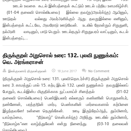
ஊடல் உவகை கூடல் இன்பத்தைக் கூட்டும் ஊடல் பற்றிய உளமகிழ்ச்சி.
(01-04 தலைவி சொல்லியவை) இல்லை தவ(று)அவர்க்(கு) ஆயினும்,
ஊடுதல் வல்லது அவர்அளிக்கும் ஆறு. தவறுஇல்லை எனினும்,
இன்பத்தைக் கூட்டவே, அவரோடு ஊடுவேன். உடலில் தோன்றும் சிறுதுனி,
நல்அளி வாடினும், பாடு பெறும். ஊடல்தரும் சிறுதுயரம் வாட்டினும், கூடல்
இன்பத்தைப்,…
திருக்குறள் அறுசொல் உரை: 132. புலவி நுணுக்கம்:
வெ. அரங்கராசன்
இலக்குவனார் திருவள்ளுவன்
18 June 2017
No Comment
(திருக்குறள் அறுசொல் உரை: 131. புலவி:தொடர்ச்சி) திருக்குறள் அறுசொல்
உரை 3. காமத்துப் பால் 15. கற்பு இயல் 132. புலவி நுணுக்கம் தவறுஇல்லாப்
போதும், கூடல்இன்ப மிகுதிக்காக நுட்பமாய்ச் சினத்தல் (01-02
தலைவி சொல்லியவை) பெண்இயலார் எல்லாரும் கண்ணின் பொதுஉண்பர்,
நண்ணேன், பரத்த!நின் மார்பு. பெண்களின் பார்வைகளால் கற்பினை
இழந்தவனே! உன்னை நெருங்கேன். ஊடி இருந்தேம்ஆத், தும்மினார்,
யாம்தம்மை, “நீடுவாழ்” கென்பாக்(கு) அறிந்து. ஊடலில் தும்மினார்,
“நீடுவாழ்க”என வாழ்த்துவேன் என்று நினைந்து. (03-10 தலைவன்
சொல்லியவை) …