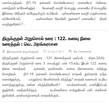
மனம்வருந்தல். (01-10 தலைவி சொல்லியவை) மாலையோ அல்லை;
மணந்தார் உயிர்உண்ணும் வேலைநீ; வாழி! பொழுது. மாலையே நீ பொழுதே
இல்லை; பிரிந்தார் உயிர்குடிக்கும் கூர்வேல். புன்கண்ணை வாழி! மருள்மாலை;
எம்கேள்போல், வன்கண்ண தோநின் துணை? மாலையே! நீஏன்
வருந்துகிறாய்?…
திருக்குறள் அறுசொல் உரை : 122. கனவு நிலை
உரைத்தல் : வெ. அரங்கராசன
இலக்குவனார் திருவள்ளுவன்
09 April 2017
No Comment
(திருக்குறள் அறுசொல் உரை : 121. நினைந்தவர் புலம்பல் : தொடர்ச்சி)
திருக்குறள் அறுசொல் உரை 3. காமத்துப் பால் 15.கற்பு இயல் 122. கனவு
நிலை உரைத்தல் தலைவி, தான்கண்ட கனவு நிலைகளை, எடுத்து
மொழிதல். (01-10 தலைவி சொல்லியவை) காதலர் தூதொடு வந்த
கனவினுக்கு, யாதுசெய் வேன்கொல் விருந்து? காதலர் வரவைக் கூறிய
கனாத்தூதுக்கு, என்ன விருந்திடுவேன்? கயல்உண்கண், யான்இரப்பத்
துஞ்சின், கலந்தார்க்(கு), உயல்உண்மை சாற்றுவேன் மன். கண்கள்
தூங்கின், நான்வாழ்வதைக் காதலர்க்குக்…