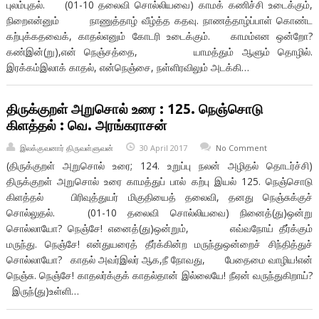
புலம்புதல். (01-10 தலைவி சொல்லியவை) காமக் கணிச்சி உடைக்கும்,
நிறைஎன்னும் நாணுத்தாழ் வீழ்த்த கதவு. நாணத்தாழ்ப்பாள் கொண்ட
கற்புக்கதவைக், காதல்எனும் கோடரி உடைக்கும். காமம்என ஒன்றோ?
கண்இன்(று),என் நெஞ்சத்தை, யாமத்தும் ஆளும் தொழில்.
இரக்கம்இலாக் காதல், என்நெஞ்சை, நள்ளிரவிலும் அடக்கி…
திருக்குறள் அறுசொல் உரை : 125. நெஞ்சொடு
கிளத்தல் : வெ. அரங்கராசன்
இலக்குவனார் திருவள்ளுவன்
30 April 2017
No Comment
(திருக்குறள் அறுசொல் உரை; 124. உறுப்பு நலன் அழிதல் தொடர்ச்சி)
திருக்குறள் அறுசொல் உரை காமத்துப் பால் கற்பு இயல் 125. நெஞ்சொடு
கிளத்தல் பிரிவுத்துயர் மிகுதியைத் தலைவி, தனது நெஞ்சுக்குச்
சொல்லுதல். (01-10 தலைவி சொல்லியவை) நினைத்(து)ஒன்று
சொல்லாயோ? நெஞ்சே! எனைத்(து)ஒன்றும், எவ்வநோய் தீர்க்கும்
மருந்து. நெஞ்சே! என்துயரைத் தீர்க்கின்ற மருந்துஒன்றைச் சிந்தித்துச்
சொல்லாயோ? காதல் அவர்இலர் ஆக,நீ நோவது, பேதைமை வாழிய!என்
நெஞ்சு. நெஞ்சே! காதலர்க்குக் காதல்தான் இல்லையே! நீஏன் வருந்துகிறாய்?
இருந்(து)உள்ளி…