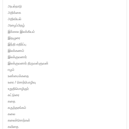
அயல்நாடு
அறிக்கை
அறிவியல்
அழைப்பிதழ்
இக்கால இலக்கியம்
இதழுரை
இந்தி எதிர்ப்பு
இலக்கணம்
இலக்குவனார்
இலக்குவனார் திருவள்ளுவன்
ஈழம்
உண்மைக்கதை
உரை / சொற்பொழிவு
உறுதிமொழிஞர்
கட்டுரை
கதை
கருத்தரங்கம்
கலை
கலைச்சொற்கள்
கவிதை