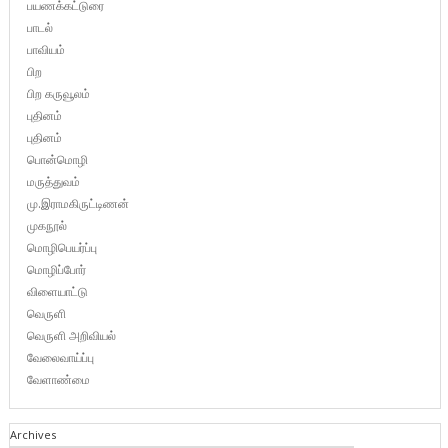
பயணக்கட்டுரை
பாடல்
பாவியம்
பிற
பிற கருவூலம்
புதினம்
புதினம்
பொன்மொழி
மருத்துவம்
மு.இராமகிருட்டிணன்
முகநூல்
மொழிபெயர்ப்பு
மொழிப்போர்
விளையாட்டு
வெருளி
வெருளி அறிவியல்
வேலைவாய்ப்பு
வேளாண்மை
Archives