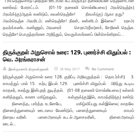
130.நெஞ்சொடு புலத்தல் ஊடாமல் கூடவிரும்பும் தலைவியின் நெஞ்சோடான
உணர்வுப் போராட்டம். (01-10 தலைவி சொல்லியவை) அவர்நெஞ்(சு)
அவர்க்(கு)ஆதல் கண்டும், எவன்நெஞ்சே! நீஎமக்(கு) ஆகா தது?
அவர்நெஞ்சு அவரிடம்; என்நெஞ்சே! நீஏன், என்னிடம் இல்லை? உறாஅ
தவர்க்கண்ட கண்ணும், அவரைச் செறாஅ(ர்எ)னச், சேறிஎன் நெஞ்சு.
நெஞ்சே! பொருந்தார்என அறிந்தும், வெறுக்கார்எனப் பின்செல்கிறாய்…
திருக்குறள் அறுசொல் உரை: 129. புணர்ச்சி விதும்பல் :
வெ. அரங்கராசன்
இலக்குவனார் திருவள்ளுவன்
28 May 2017
No Comment
(திருக்குறள் அறுசொல் உரை: 128. குறிப்பு அறிவுறுத்தல் : தொடர்ச்சி) 3.
காமத்துப் பால் 15. கற்பு இயல் 129. புணர்ச்சி விதும்பல் பிரிந்து கூடிய
காதலர், கலந்து இன்புறத் துடித்தல். (01-08 தலைவி சொல்லியவை) உள்ளக்
களித்தலும், காண மகிழ்தலும், கள்ளுக்(கு)இல், காமத்திற்(கு) உண்டு.
நினைத்த, பார்த்த உடனேயே, மகிழ்விப்பது கள்இல்லை; காதலே.
தினைத்துணையும் ஊடாமை வேண்டும், பனைத்துணையும் காமம்
நிறைய வரின். பனைஅளவுக் கூடல் ஆசைவரின், தினைஅளவும்
ஊடல்…