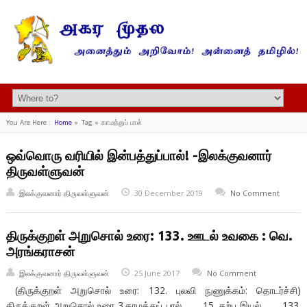
You Are Here :
Home
»
Tag »
காமத்துப் பால்
ஒவ்வொரு வரியில் இன்பத்துப்பால்! -இலக்குவனார்
திருவள்ளுவன்
இலக்குவனார் திருவள்ளுவன்
30 December 2019
No Comment
திருக்குறள் அறுசொல் உரை: 133. ஊடல் உவகை : வெ.
அரங்கராசன்
இலக்குவனார் திருவள்ளுவன்
25 June 2017
No Comment
(திருக்குறள் அறுசொல் உரை: 132. புலவி நுணுக்கம்: தொடர்ச்சி)
திருக்குறள் அறுசொல் உரை 3.காமத்துப் பால் 15. கற்பு இயல் 133.