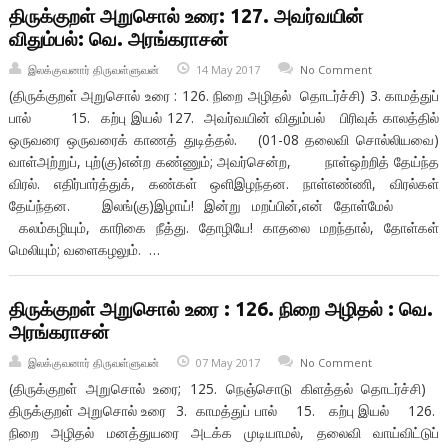
திருக்குறள் அறுசொல் உரை: 127. அவர்வயின்
விதும்பல்: வெ. அரங்கராசன்
இலக்குவனார் திருவள்ளுவன்
14 May 2017
No Comment
(திருக்குறள் அறுசொல் உரை : 126. நிறை அழிதல் தொடர்ச்சி) 3. காமத்துப்
பால் 15. கற்பு இயல் 127. அவர்வயின் விதும்பல் பிரிவுக் காலத்தில்
ஒருவரை ஒருவரைக் காணத் துடித்தல். (01-08 தலைவி சொல்லியவை)
வாள்அற்றுப், புற்(கு)என்ற கண்ணும்; அவர்சென்ற, நாள்ஒற்றித் தேய்ந்த
விரல். எதிர்பார்த்துக், கண்கள் ஒளிஇழந்தன. நாள்எண்ணி, விரல்கள்
தேய்ந்தன. இலங்(கு)இழாய்! இன்று மறப்பின்,என் தோள்மேல்
கலம்கழியும், காரிகை நீத்து. தோழியே! காதலை மறந்தால், தோள்கள்
மெலியும்; வளைகழலும். …
திருக்குறள் அறுசொல் உரை : 126. நிறை அழிதல் : வெ.
அரங்கராசன்
இலக்குவனார் திருவள்ளுவன்
07 May 2017
No Comment
(திருக்குறள் அறுசொல் உரை; 125. நெஞ்சொடு கிளத்தல் தொடர்ச்சி)
திருக்குறள் அறுசொல் உரை 3. காமத்துப் பால் 15. கற்பு இயல் 126.
நிறை அழிதல் மனத்துயரை அடக்க முடியாமல், தலைவி வாய்விட்டுப்