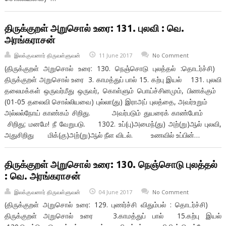
திருக்குறள் அறுசொல் உரை: 131. புலவி : வெ.
அரங்கராசன்
இலக்குவனார் திருவள்ளுவன்
11 June 2017
No Comment
(திருக்குறள் அறுசொல் உரை: 130. நெஞ்சொடு புலத்தல் :தொடர்ச்சி)
திருக்குறள் அறுசொல் உரை 3. காமத்துப் பால் 15. கற்பு இயல் 131. புலவி
தலைமக்கள் ஒருவர்மீது ஒருவர், கொள்ளும் பொய்ச்சினமும், பிணக்கும்
(01-05 தலைவி சொல்லியவை) புல்லா(து) இராஅப் புலத்தை, அவர்உறும்
அல்லல்நோய் காண்கம் சிறிது. அவர்படும் துயரைக் காண்போம்
சிறிது; மனமே! நீ வேறுபடு. 1302. உப்(பு)அமைந்(து) அற்(று)ஆல் புலவி,
அதுசிறிது மிக்(கு)அற்(று)ஆல் நீள விடல். உணவில் உப்பின்…
திருக்குறள் அறுசொல் உரை: 130. நெஞ்சொடு புலத்தல்
: வெ. அரங்கராசன்
இலக்குவனார் திருவள்ளுவன்
04 June 2017
No Comment
(திருக்குறள் அறுசொல் உரை: 129. புணர்ச்சி விதும்பல் : தொடர்ச்சி)
திருக்குறள் அறுசொல் உரை 3.காமத்துப் பால் 15.கற்பு இயல்