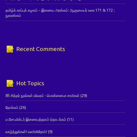
தமிழ்க் காப்புக் கழகம் – இணைய அரங்கம்: ஆளுமையர் உரை 171 & 172 ;
நூலரங்கம்
Recent Comments
Hot Topics
85 சித்தர் நூல்கள் விவரம் - பொன்னையா சாமிகள்
(29)
நோக்கம்
(26)
ம.சோ.விக்டர் இணையத்தளம் தொடக்கம்
(11)
வாழ்த்துங்கள்! வளர்கிறோம்!
(9)