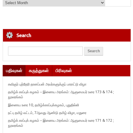
Search
பதிவுகள்
கருத்துகள்
பிரிவுகள்
கவிஞர் புத்தேரி தானப்பன் அவர்களுக்குப் பாராட்டு விழா
தமிழ்க் காப்புக் கழகம் – இணைய அரங்கம்: ஆளுமையர் உரை 173 & 174 ;
நூலரங்கம்
இணைய உரை 10, தமிழ்க்காப்புக்கழகம், புதுதில்லி
நட்பு தமிழ் வட்டம், 7ஆவது ஆண்டு தமிழ் விழா, மதுரை
தமிழ்க் காப்புக் கழகம் – இணைய அரங்கம்: ஆளுமையர் உரை 171 & 172 ;
நூலரங்கம்