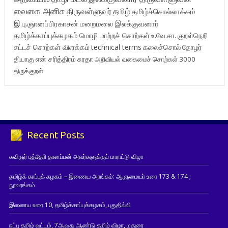
வைகை அனிசு
திருவள்ளுவர்
தமிழ்
தமிழ்ச்சொல்லாக்கம்
இ.பு.ஞானப்பிரகாசன்
மறைமலை இலக்குவனார்
தமிழ்க்காப்புக்கழகம்
மொழி மாற்றச் சொற்கள்
உ.வே.சா.
குறள்நெறி
சட்டச் சொற்கள் விளக்கம்
technical terms
கலைச்சொல்
தோழர்
தியாகு
என் சரித்திரம்
சுரதா
அறிவியல் வகைமைச் சொற்கள் 3000
திருக்குறள்
Recent Posts
கவிஞர் புத்தேரி தானப்பன் அவர்களுக்குப் பாராட்டு விழா
தமிழ்க் காப்புக் கழகம் – இணைய அரங்கம்: ஆளுமையர் உரை 173 & 174 ;
நூலரங்கம்
இணைய உரை 10, தமிழ்க்காப்புக்கழகம், புதுதில்லி
நட்பு தமிழ் வட்டம், 7ஆவது ஆண்டு தமிழ் விழா, மதுரை