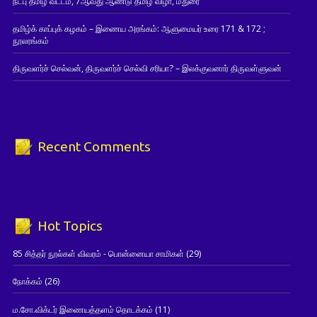
நட்பு தமிழ் வட்டம், 7ஆவது ஆண்டு தமிழ் விழா, மதுரை
தமிழ்க் காப்புக் கழகம் – இணைய அரங்கம்: ஆளுமையர் உரை 171 & 172 ;
நூலரங்கம்
திருவளர்ச் செல்வன், திருவளர்ச் செல்வி சரியா? – இலக்குவனார் திருவள்ளுவன்
Recent Comments
Hot Topics
85 சித்தர் நூல்கள் விவரம் - பொன்னையா சாமிகள்
(29)
நோக்கம்
(26)
ம.சோ.விக்டர் இணையத்தளம் தொடக்கம்
(11)