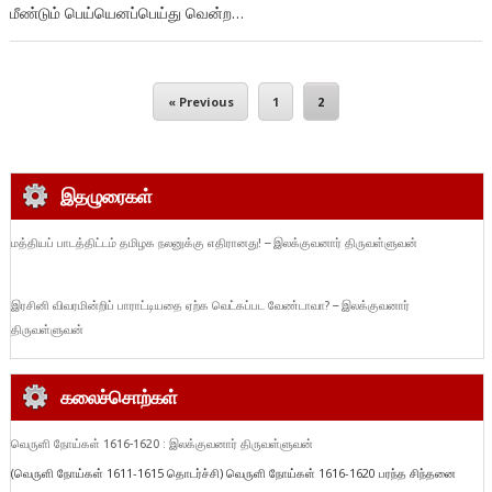
மீண்டும் பெய்யெனப்பெய்து வென்ற…
« Previous
1
2
இதழுரைகள்
மத்தியப் பாடத்திட்டம் தமிழக நலனுக்கு எதிரானது! – இலக்குவனார் திருவள்ளுவன்
இரசினி விவரமின்றிப் பாராட்டியதை ஏற்க வெட்கப்பட வேண்டாவா? – இலக்குவனார்
திருவள்ளுவன்
கலைச்சொற்கள்
வெருளி நோய்கள் 1616-1620 : இலக்குவனார் திருவள்ளுவன்
(வெருளி நோய்கள் 1611-1615 தொடர்ச்சி) வெருளி நோய்கள் 1616-1620 பரந்த சிந்தனை