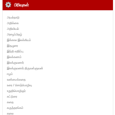
பிரிவுகள்
அயல்நாடு
அறிக்கை
அறிவியல்
அழைப்பிதழ்
இக்கால இலக்கியம்
இதழுரை
இந்தி எதிர்ப்பு
இலக்கணம்
இலக்குவனார்
இலக்குவனார் திருவள்ளுவன்
ஈழம்
உண்மைக்கதை
உரை / சொற்பொழிவு
உறுதிமொழிஞர்
கட்டுரை
கதை
கருத்தரங்கம்
கலை