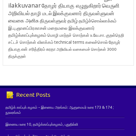
ilakkuvanar
தோழர் தியாகு எழுதுகிறார்
வெருளி
அறிவியல்
தாழி மடல்
இலக்குவனார் திருவள்ளுவன்
வைகை அனிசு
திருவள்ளுவர்
தமிழ்
தமிழ்ச்சொல்லாக்கம்
இ.பு.ஞானப்பிரகாசன்
மறைமலை இலக்குவனார்
தமிழ்க்காப்புக்கழகம்
மொழி மாற்றச் சொற்கள்
உ.வே.சா.
குறள்நெறி
சட்டச் சொற்கள் விளக்கம்
technical terms
கலைச்சொல்
தோழர்
தியாகு
என் சரித்திரம்
சுரதா
அறிவியல் வகைமைச் சொற்கள் 3000
திருக்குறள்
Recent Posts
தமிழ்க் காப்புக் கழகம் – இணைய அரங்கம்: ஆளுமையர் உரை 173 & 174 ;
நூலரங்கம்
இணைய உரை 10, தமிழ்க்காப்புக்கழகம், புதுதில்லி