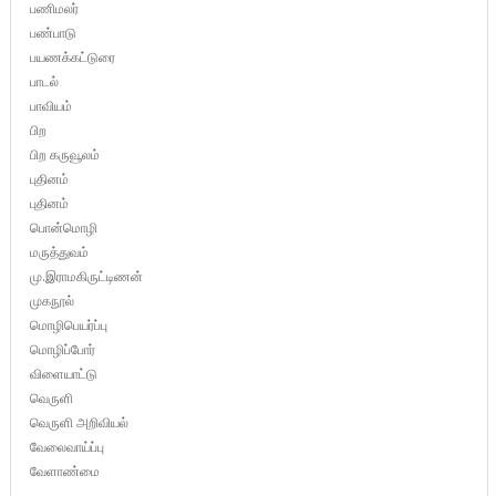
பணிமலர்
பண்பாடு
பயணக்கட்டுரை
பாடல்
பாவியம்
பிற
பிற கருவூலம்
புதினம்
புதினம்
பொன்மொழி
மருத்துவம்
மு.இராமகிருட்டிணன்
முகநூல்
மொழிபெயர்ப்பு
மொழிப்போர்
விளையாட்டு
வெருளி
வெருளி அறிவியல்
வேலைவாய்ப்பு
வேளாண்மை