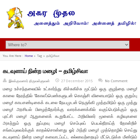
You Are Here :
Home
»
Tag »
தமிழ்சிவா
கடவுளாய் நின்ற மழை! – தமிழ்சிவா
இலக்குவனார் திருவள்ளுவன்
27 December 2015
No Comment
மழை உச்சந்தலையில் உட்கார்ந்து கிச்சுகிச்சு மூட்டும் ஒரு குழந்தை மழை!
காலை நேரத்தில் ‘கோல’ப்பெண்களுடன் கொஞ்சி விளையாடும் ஒரு குறும்பு
மழை! காயசண்டிகைக் கடலை நேயமுடன் நெருங்கி முத்தமிடும் ஒரு முத்து
மழை! அரசியல் பிழைத்தோர்க்கு வாரக்கணக்கில் வகுப்பெடுக்கும் ஒரு
புரட்சி மழை! ஆறுகளைக் கூறுபோட்ட அறிவிலார் மூளைக் கழிவுகளை
அகற்றும் ஒரு துப்புரவு மழை! செம்புலப் பெயல்நீராய்த் தோன்றிச்
சங்கப்புலவர்க்குக் காதல்சொன்னது ஓர் அந்தி மழை! முத்தொழில் செய்து
கடவுளாய் நின்ற மழை! களவாடப்பட்ட எல்லாவற்றையும் மீட்டெடுக்க மீண்டும்