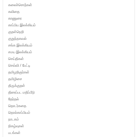
கலைச்சொற்கள்
கவிதை
காணுரை
காப்பிய இலக்கியம்
குறள்நெறி
குறுந்தகவல்
சங்க இலக்கியம்
சமய இலக்கியம்
செய்திகள்
செவ்வி / பேட்டி
தமிழறிஞர்கள்
தமிழிசை
திருக்குறள்
திரைப்பட மதிப்பீடு
தேர்தல்
தொடர்கதை
தொல்காப்பியம்
நாடகம்
நிகழ்வுகள்
படங்கள்