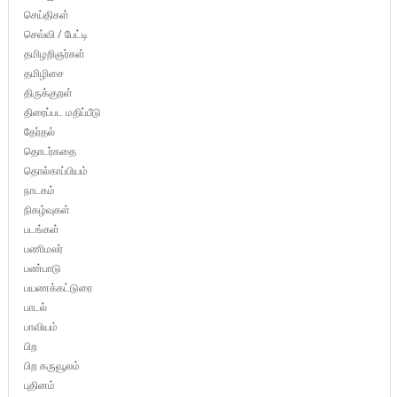
செய்திகள்
செவ்வி / பேட்டி
தமிழறிஞர்கள்
தமிழிசை
திருக்குறள்
திரைப்பட மதிப்பீடு
தேர்தல்
தொடர்கதை
தொல்காப்பியம்
நாடகம்
நிகழ்வுகள்
படங்கள்
பணிமலர்
பண்பாடு
பயணக்கட்டுரை
பாடல்
பாவியம்
பிற
பிற கருவூலம்
புதினம்