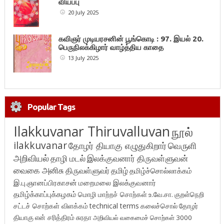
வியப்பு
20 July 2025
கவிஞர் முடியரசனின் பூங்கொடி : 97. இயல் 20.
பெருநிலக்கிழார் வாழ்த்திய காதை
13 July 2025
Popular Tags
Ilakkuvanar Thiruvalluvan
நூல்
ilakkuvanar
தோழர் தியாகு எழுதுகிறார்
வெருளி
அறிவியல்
தாழி மடல்
இலக்குவனார் திருவள்ளுவன்
வைகை அனிசு
திருவள்ளுவர்
தமிழ்
தமிழ்ச்சொல்லாக்கம்
இ.பு.ஞானப்பிரகாசன்
மறைமலை இலக்குவனார்
தமிழ்க்காப்புக்கழகம்
மொழி மாற்றச் சொற்கள்
உ.வே.சா.
குறள்நெறி
சட்டச் சொற்கள் விளக்கம்
technical terms
கலைச்சொல்
தோழர்
தியாகு
என் சரித்திரம்
சுரதா
அறிவியல் வகைமைச் சொற்கள் 3000