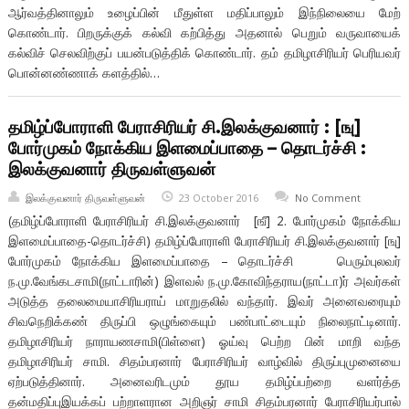
ஆர்வத்தினாலும் உழைப்பின் மீதுள்ள மதிப்பாலும் இந்நிலையை மேற்
கொண்டார். பிறருக்குக் கல்வி கற்பித்து அதனால் பெறும் வருவாயைக்
கல்விச் செலவிற்குப் பயன்படுத்திக் கொண்டார். தம் தமிழாசிரியர் பெரியவர்
பொன்னண்ணாக் களத்தில்…
தமிழ்ப்போராளி பேராசிரியர் சி.இலக்குவனார் : [ஙு]
போர்முகம் நோக்கிய இளமைப்பாதை – தொடர்ச்சி :
இலக்குவனார் திருவள்ளுவன்
இலக்குவனார் திருவள்ளுவன்
23 October 2016
No Comment
(தமிழ்ப்போராளி பேராசிரியர் சி.இலக்குவனார் [ஙீ] 2. போர்முகம் நோக்கிய
இளமைப்பாதை-தொடர்ச்சி) தமிழ்ப்போராளி பேராசிரியர் சி.இலக்குவனார் [ஙு]
போர்முகம் நோக்கிய இளமைப்பாதை – தொடர்ச்சி பெரும்புலவர்
ந.மு.வேங்கடசாமி(நாட்டாரின்) இளவல் ந.மு.கோவிந்தராய(நாட்டா)ர் அவர்கள்
அடுத்த தலைமையாசிரியராய் மாறுதலில் வந்தார். இவர் அனைவரையும்
சிவநெறிக்கண் திருப்பி ஒழுங்கையும் பண்பாட்டையும் நிலைநாட்டினார்.
தமிழாசிரியர் நாராயணசாமி(பிள்ளை) ஓய்வு பெற்ற பின் மாறி வந்த
தமிழாசிரியர் சாமி. சிதம்பரனார் பேராசிரியர் வாழ்வில் திருப்புமுனையை
ஏற்படுத்தினார். அனைவரிடமும் தூய தமிழ்ப்பற்றை வளர்த்த
தன்மதிப்புஇயக்கப் பற்றாளரான அறிஞர் சாமி சிதம்பரனார் பேராசிரியர்பால்