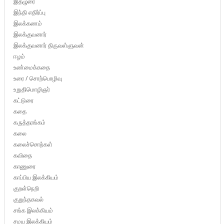
இதழுரை
இந்தி எதிர்ப்பு
இலக்கணம்
இலக்குவனார்
இலக்குவனார் திருவள்ளுவன்
ஈழம்
உண்மைக்கதை
உரை / சொற்பொழிவு
உறுதிமொழிஞர்
கட்டுரை
கதை
கருத்தரங்கம்
கலை
கலைச்சொற்கள்
கவிதை
காணுரை
காப்பிய இலக்கியம்
குறள்நெறி
குறுந்தகவல்
சங்க இலக்கியம்
சமய இலக்கியம்