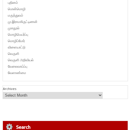
புதினம்
பொன்மொழி
மருத்துவம்
மு.இராமகிருட்டிணன்
முகநூல்
மொழிபெயர்ப்பு
மொழிப்போர்
விளையாட்டு
வெருளி
வெருளி அறிவியல்
வேலைவாய்ப்பு
வேளாண்மை
Archives
Search