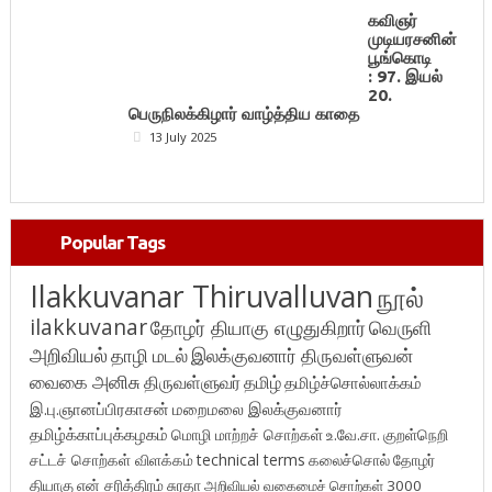
கவிஞர்
முடியரசனின்
பூங்கொடி
: 97. இயல்
20.
பெருநிலக்கிழார் வாழ்த்திய காதை
13 July 2025
Popular Tags
Ilakkuvanar Thiruvalluvan
நூல்
ilakkuvanar
தோழர் தியாகு எழுதுகிறார்
வெருளி
அறிவியல்
தாழி மடல்
இலக்குவனார் திருவள்ளுவன்
வைகை அனிசு
திருவள்ளுவர்
தமிழ்
தமிழ்ச்சொல்லாக்கம்
இ.பு.ஞானப்பிரகாசன்
மறைமலை இலக்குவனார்
தமிழ்க்காப்புக்கழகம்
மொழி மாற்றச் சொற்கள்
உ.வே.சா.
குறள்நெறி
சட்டச் சொற்கள் விளக்கம்
technical terms
கலைச்சொல்
தோழர்
தியாகு
என் சரித்திரம்
சுரதா
அறிவியல் வகைமைச் சொற்கள் 3000