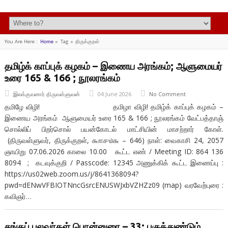
You Are Here :
Home
»
Tag »
திருக்குறள்
தமிழ்க் காப்புக் கழகம் – இணைய அரங்கம்; ஆளுமையர்
உரை 165 & 166 ; நூலரங்கம்
இலக்குவனார் திருவள்ளுவன்
04 June 2026
No Comment
தமிழே விழி! தமிழா விழி! தமிழ்க் காப்புக் கழகம் –
இணைய அரங்கம் ஆளுமையர் உரை 165 & 166 ; நூலரங்கம் வேட்பத்தாஞ்
சொல்லிப் பிறர்சொல் பயன்கோடல் மாட்சியின் மாசற்றார் கோள்.
(திருவள்ளுவர், திருக்குறள், ௬௱௪௰௬ – 646) நாள்: வைகாசி 24, 2057
ஞாயிறு 07.06.2026 காலை 10.00 கூட்ட எண் / Meeting ID: 864 136
8094 ; கடவுக்குறி / Passcode: 12345 அணுக்கிக் கூட்ட இணைப்பு :
https://us02web.zoom.us/j/8641368094?
pwd=dENwVFBIOTNncGsrcENUSWJxbVZHZz09 (map) வரவேற்புரை :
கவிஞர்…
சங்கப் புலவர்கள் பொன்னுரை – 33: பகுத்துண்டும்