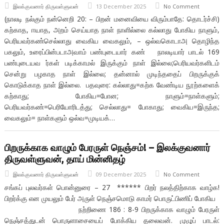
இலக்குவனார் திருவள்ளுவன்
13 December 2025
No Comment
(நாலடி நல்கும் நன்னெறி 20: – பிறன் மனைவியை விரும்பாதே: தொடர்ச்சி)
கற்காத, ஈயாத, அறம் செய்யாத நாள் நாளில்லை கல்லாது போகிய நாளும்,
பெரியவர்கண்செல்லாது வைகிய வைகலும், – ஒல்வகொடாஅ தொழிந்த
பகலும், உரைப்பின்படாஅவாம் பண்புடையார் கண் நாலடியார் பாடல் 169
பண்புடையவ ர்கள் படிக்காமல் இருக்கும் நாள் இல்லை;பெரியவர்களிடம்
சென்று பழகாத நாள் இல்லை; தன்னால் முடிந்ததைப் பிறருக்குக்
கொடுக்காத நாள் இல்லை. பதவுரை: கல்லாது=கற்க வேண்டிய நூற்களைக்
கற்காது; போகிய=போன; நாளும்=நாள்களும்;
பெரியவர்கண்=பெரியோரிடத்து; செல்லாது= போகாது; வைகிய=இருந்த;
வைகலும்= நாள்களும் ஒல்வ=முடியக்…
பிறருக்காக வாழும் பேரருள் நெஞ்சம்! – இலக்குவனார்
திருவள்ளுவன், தாய் மின்னிதழ்
இலக்குவனார் திருவள்ளுவன்
09 December 2025
No Comment
சங்கப் புலவர்கள் பொன்னுரை – 27 ****** பிறர் நலத்திற்காக வாழ்க!
பிறர்க்கு என முயலும் பேர் அருள் நெஞ்சமொடு காமர் பொருட்பிணிப் போகிய
நற்றிணை 186 : 8-9 பிறருக்காக வாழும் பேரருள்
நெஞ்சத்துடன் பொருளாசையைப் போக்கிய தலைவன். முழுப் பாடல்: