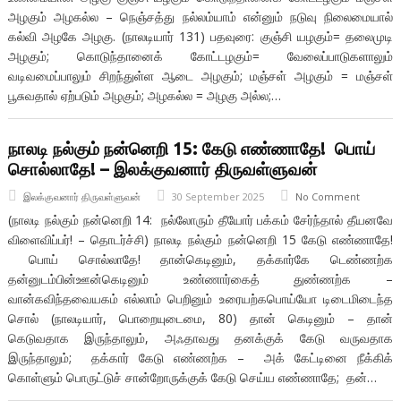
அழகும் அழகல்ல – நெஞ்சத்து நல்லம்யாம் என்னும் நடுவு நிலைமையால்
கல்வி அழகே அழகு. (நாலடியார் 131) பதவுரை: குஞ்சி யழகும்= தலைமுடி
அழகும்; கொடுந்தானைக் கோட்டழகும்= வேலைப்பாடுகளாலும்
வடிவமைப்பாலும் சிறந்துள்ள ஆடை அழகும்; மஞ்சள் அழகும் = மஞ்சள்
பூசுவதால் ஏற்படும் அழகும்; அழகல்ல = அழகு அல்ல;…
நாலடி நல்கும் நன்னெறி 15: கேடு எண்ணாதே! பொய்
சொல்லாதே! – இலக்குவனார் திருவள்ளுவன்
இலக்குவனார் திருவள்ளுவன்
30 September 2025
No Comment
(நாலடி நல்கும் நன்னெறி 14: நல்லோரும் தீயோர் பக்கம் சேர்ந்தால் தீயனவே
விளைவிப்பர்! – தொடர்ச்சி) நாலடி நல்கும் நன்னெறி 15 கேடு எண்ணாதே!
பொய் சொல்லாதே! தான்கெடினும், தக்கார்கே டெண்ணற்க
தன்னுடம்பின்ஊன்கெடினும் உண்ணார்கைத் துண்ணற்க –
வான்கவிந்தவையகம் எல்லாம் பெறினும் உரையற்கபொய்யோ டிடைமிடைந்த
சொல் (நாலடியார், பொறையுடைமை, 80) தான் கெடினும் – தான்
கெடுவதாக இருந்தாலும், அஃதாவது தனக்குக் கேடு வருவதாக
இருந்தாலும்; தக்கார் கேடு எண்ணற்க – அக் கேட்டினை நீக்கிக்
கொள்ளும் பொருட்டுச் சான்றோருக்குக் கேடு செய்ய எண்ணாதே; தன்…