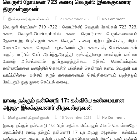
வெருளி நோய்கள் 723 கனவு வெருளி: இலக்குவனார்
திருவள்ளுவன்
இலக்குவனார் திருவள்ளுவன்
23 November 2025
No Comment
(வெருளி நோய்கள் 719 -722 : தொடர்ச்சி) வெருளி நோய்கள் 723 723.
கனவு வெருளி-Oneirophobia கனவு தொடர்பான பெருங்கவலையும்
தேவையற்ற பேரச்சமும் கனவு வெருளி. கனவு பற்றிய இயல்புக்கு மீறிய
பேரச்சமே கனவு வெருளி. உறங்கினால் தீய கனவுகள், பேய்க்கனவுகள்
வரும், மார்பில் பேய் அமர்ந்துஅழுத்தி மூச்சுத்திணற வைக்கும் என்பன
போனற் அச்சங்களால் தூங்குவதற்குக்கூட அச்சம் கொள்வர்.நல்ல
எண்ணங்களை மனத்தில் கொண்டு படுக்கச் சென்றால் கனவு வெருளி வர
வாய்ப்பில்லை. அச்சம் தரும் கதைகளையும் செய்திகளையும் படித்தலும்
கேட்டலும் ஒரு முறை கெட்டக் கனவு…
நாலடி நல்கும் நன்னெறி 17: கல்வியே உண்மையான
அழகு- இலக்குவனார் திருவள்ளுவன்
இலக்குவனார் திருவள்ளுவன்
15 November 2025
No Comment
(நாலடி நல்கும் நன்னெறி 16: பிறர் மதிக்காவிட்டாலும் சினம் கொள்ளாதே!-
தொடர்ச்சி) நாலடி நல்கும் நன்னெறி 17 புற அழகு அழகல்ல கல்வியே
உண்மையான அழகு குஞ்சி யழகும் கொடுந்தானைக் கோட்டழகும் மஞ்சள்