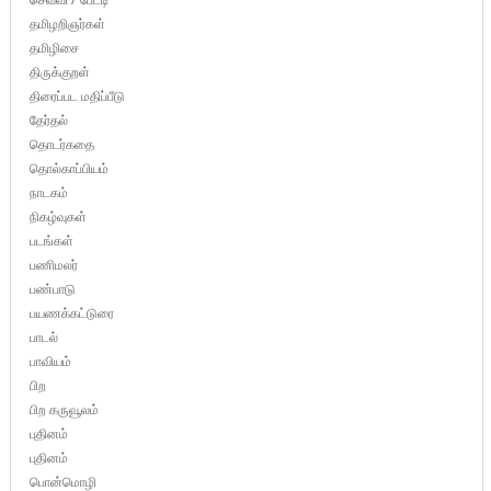
தமிழறிஞர்கள்
தமிழிசை
திருக்குறள்
திரைப்பட மதிப்பீடு
தேர்தல்
தொடர்கதை
தொல்காப்பியம்
நாடகம்
நிகழ்வுகள்
படங்கள்
பணிமலர்
பண்பாடு
பயணக்கட்டுரை
பாடல்
பாவியம்
பிற
பிற கருவூலம்
புதினம்
புதினம்
பொன்மொழி