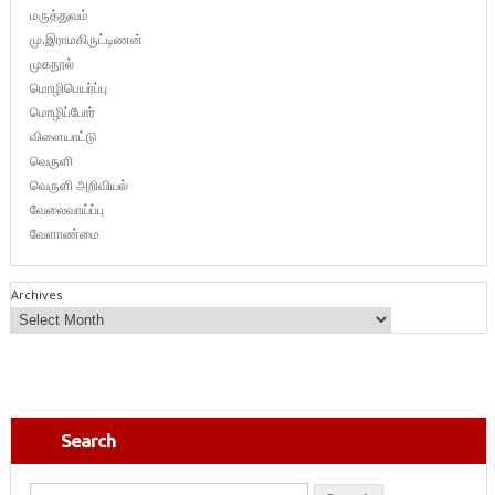
மருத்துவம்
மு.இராமகிருட்டிணன்
முகநூல்
மொழிபெயர்ப்பு
மொழிப்போர்
விளையாட்டு
வெருளி
வெருளி அறிவியல்
வேலைவாய்ப்பு
வேளாண்மை
Archives
Search