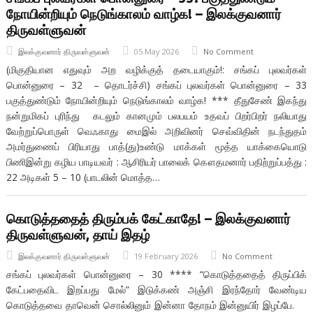
நோயின்றியும் நெடுங்காலம் வாழ்க! – இலக்குவனார்
திருவள்ளுவன்
இலக்குவனார் திருவள்ளுவன்
05 May 2026
No Comment
(மிகுதியான எதுவும் அற வழிக்குத் தடையாகும்!: சங்கப் புலவர்கள்
பொன்னுரை – 32 – தொடர்ச்சி) சங்கப் புலவர்கள் பொன்னுரை – 33
பகுத்துண்டும் நோயின்றியும் நெடுங்காலம் வாழ்க! *** தீதுசேண் இகந்து
நன்றுமிகப் புரிந்து கடலும் கானமும் பலபயம் உதவப் பிறர்பிறர் நலியாது
வேற்றுப்பொருள் வெஃகாது மைஇல் அறிவினர் செவ்விதின் நடந்துதம்
அமர்துணைப் பிரியாது பாத்(து)உண்டு மாக்கள் மூத்த யாக்கையொடு
பிணிஇன்று கழிய பாடியவர் : ஆசிரியர் பாலைக் கௌதமனார் பதிற்றுப்பத்து :
22 அடிகள் 5 – 10 (பாடலின் மொத்த…
கொடுத்ததைத் திரும்பக் கேட்காதே! – இலக்குவனார்
திருவள்ளுவன், தாய் இதழ்
இலக்குவனார் திருவள்ளுவன்
19 February 2026
No Comment
சங்கப் புலவர்கள் பொன்னுரை – 30 **** “கொடுத்ததைத் திருப்பிக்
கேட்பதைவிட இறப்பது மேல்” இடுக்கண் அஞ்சி இரந்தோர் வேண்டிய
கொடுத்தவை தாவென் சொல்லினும் இன்னா தோநம் இன்னுயிர் இழப்பே.