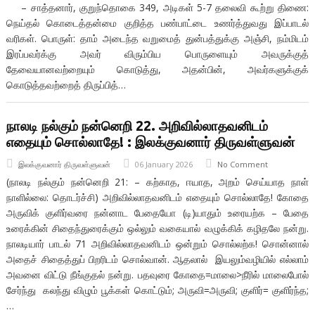
– சாத்தனார், குறுந்தொகை 349, அடிகள் 5-7 தலைவி கூற்று திணை:
நெய்தல் கொடைத்தன்மை குறித்த பண்பாட்டை உணர்த்துவது இப்பாடல்
வரிகள். பொருள்: தாம் அடைந்த வறுமைத் துன்பத்துக்கு அஞ்சி, நம்மிடம்
இரப்பவர்க்கு அவர் விரும்பிய பொருளையும் அவருக்குத்
தேவையானவற்றையும் கொடுத்து, அதன்பின், அவர்களுக்குக்
கொடுத்தவற்றைத் திருப்பித்…
நாலடி நல்கும் நன்னெறி 22. அறிவில்லாதவனிடம்
எதையும் சொல்லாதே! : இலக்குவனார் திருவள்ளுவன்
இலக்குவனார் திருவள்ளுவன்
06 January 2026
No Comment
(நாலடி நல்கும் நன்னெறி 21: – கற்காத, ஈயாத, அறம் செய்யாத நாள்
நாளில்லை: தொடர்ச்சி) அறிவில்லாதவனிடம் எதையும் சொல்லாதே! கோதை
அருவிக் குளிர்வரை நன்னாட பேதையோ (டி)யாதும் உரையற்க – பேதை
உரைக்கின் சிதைந்துரைக்கும் ஒல்லும் வகையால் வழுக்கிக் கழிதலே நன்று.
நாலடியார் பாடல் 71 அறிவில்லாதவனிடம் ஒன்றும் சொல்லற்க! சொன்னால்
அதைச் சிதைத்துப் பிறரிடம் சொல்வான். ஆதலால் இயலும்வழியில் எல்லாம்
அவனை விட்டு நீங்குதல் நன்று. பதவுரை கோதை=மாலை>நீரில் மாலைபோல்
சேர்ந்து கலந்து விழும் பூக்கள் கொட்டும்; அருவி=அருவி; குளிர்= குளிர்ந்த;
…