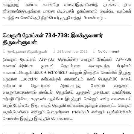
கல்லூற்று ஈண்டல கயன்அற வாங்கிஇரும்பிணர்த் தடக்கை நீட்டி
நீர்நொண்டுபெருங்கை யானை பிடியெதிர் ஓடும்கானம் வெம்பிய வறம்கூர்
கடத்திடைவேனில்ஓதி நிறம்பெயர் முதுபோத்துப் 5பாண்யாழ்…
வெருளி நோய்கள் 734-738: இலக்குவனார்
திருவள்ளுவன்
இலக்குவனார் திருவள்ளுவன்
26 November 2025
No Comment
(வெருளி நோய்கள் 729-733: தொடர்ச்சி) வெருளி நோய்கள் 734-738
காணாட்டம்(video game) தொடர்பான அளவுகடந்த பேரச்சம்
காணாட்டவெருளிludus electronicus என்னும் இலத்தீன் சொல்லில் இருந்து
உருவான Ludectro என்பதற்குக் காணாட்டம் எனப் பொருள்.00 காதல்
களியாட்டம் தொடர்பான அளவுகடந்த பேரச்சம் காதலாட்ட
வெருளி.காதலினால் தீண்டல், நெருங்கிப் பழகுதல் முதலியன உறவிற்கோ,
கற்பழிப்பிற்கோ, கருவுண்டாலுக்கோ இழுத்துச் செல்லும் என்ற கவலையால்
வரும் பேரச்சமே இது. காதல் வெருளி உள்ளவர்களுக்கும் காதலாட்ட வெருளி
வரும்.மென்மை என்னும் பொருளிலான malயssō என்னும் பழங்கிரேக்கச்
சொல்லில் இருந்து இலத்தீன் சொல்லான…