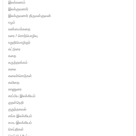
இலக்கணம்
இலக்குவனார்
இலக்குவனார் திருவள்ளுவன்
ஈழம்
உண்மைக்கதை
உரை / சொற்பொழிவு
உறுதிமொழிஞர்
கட்டுரை
கதை
கருத்தரங்கம்
கலை
கலைச்சொற்கள்
கவிதை
காணுரை
காப்பிய இலக்கியம்
குறள்நெறி
குறுந்தகவல்
சங்க இலக்கியம்
சமய இலக்கியம்
செய்திகள்
செவ்வி / பேட்டி