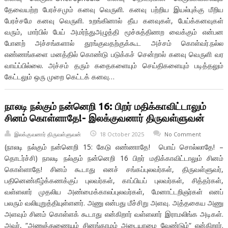
தேவையற்ற பேரச்சமும் கனவு வெருளி. கனவு பற்றிய இயல்புக்கு மீறிய
பேரச்சமே கனவு வெருளி. உறங்கினால் தீய கனவுகள், பேய்க்கனவுகள்
வரும், மார்பில் பேய் அமர்ந்துஅழுத்தி மூச்சுத்திணற வைக்கும் என்பன
போனற் அச்சங்களால் தூங்குவதற்குக்கூட அச்சம் கொள்வர்.நல்ல
எண்ணங்களை மனத்தில் கொண்டு படுக்கச் சென்றால் கனவு வெருளி வர
வாய்ப்பில்லை. அச்சம் தரும் கதைகளையும் செய்திகளையும் படித்தலும்
கேட்டலும் ஒரு முறை கெட்டக் கனவு…
நாலடி நல்கும் நன்னெறி 16: பிறர் மதிக்காவிட்டாலும்
சினம் கொள்ளாதே!- இலக்குவனார் திருவள்ளுவன்
இலக்குவனார் திருவள்ளுவன்
18 October 2025
No Comment
(நாலடி நல்கும் நன்னெறி 15: கேடு எண்ணாதே! பொய் சொல்லாதே! –
தொடர்ச்சி) நாலடி நல்கும் நன்னெறி 16 பிறர் மதிக்காவிட்டாலும் சினம்
கொள்ளாதே! சினம் கூடாது எனச் சங்கப்புலவர்கள், திருவள்ளுவர்,
பதினெண்கீழ்க்கணக்குப் புலவர்கள், காப்பியப் புலவர்கள், சித்தர்கள்,
வள்ளலார் முதலிய அண்மைக்காலப்புலவர்கள், மேனாட்டறிஞர்கள் எனப்
பலரும் வலியுறுத்தியுள்ளனர். அணு என்பது மீச்சிறு அளவு. அத்தகைய அணு
அளவும் சினம் கொள்ளக் கூடாது என்கிறார் வள்ளலார் இராமலிங்க அடிகள்.
அவர், “அணுத்துணையும் சினங்காமம் அடையாமை வேண்டும்“ என்கிறார்.