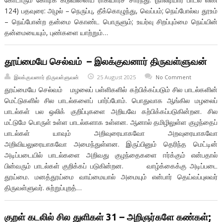
124) பதவுரை: அழல் – நெருப்பு, தீக்கொழுந்து, வெப்பம்; நெய்போல்வ தூஉம்
– நெய்போன்ற தன்மை கொண்ட பொருளும்; உயர்வு சிறப்பும்மை நெய்யின்
தன்மையையும், புண்களை யாற்றும்…
தூய்மையே செல்வம் – இலக்குவனார் திருவள்ளுவன்
இலக்குவனார் திருவள்ளுவன்
25 August 2025
No Comment
தூய்மையே செல்வம் மழலைப் பள்ளிகளில் கற்பிக்கப்படும் சில பாடல்களின்
மெட்டுகளில் சில பாடல்களைப் பார்ப்போம். பொதுவாக ஆங்கில மழலைப்
பாடல்கள் பல ஒலிக் குறிப்புகளை அறியவே கற்பிக்கப்படுகின்றன. சில
மட்டுமே பொருள் உள்ள பாடல்களாக உள்ளன. ஆனால் தமிழிலுள்ள குழந்தைப்
பாடல்கள் யாவும் அறிவுரையாகவோ அறவுரையாகவோ
அறிவியலுரையாகவோ அமைந்துள்ளன. இருப்பினும் தெரிந்த மெட்டின்
அடிப்படையில் பாடல்களை அறிவது குழந்தைகளை ஈர்க்கும் என்பதால்
பின்வரும் பாடல்கள் குறிக்கப் படுகின்றன. வாழ்க்கைக்கு அடிப்படை
தூய்மை. மனத்தூய்மை வாய்மையால் அமையும் என்பார் தெய்வப்புலவர்
திருவள்ளுவர். சுற்றுப்புறத்…
குறள் கடலில் சில துளிகள் 31 – அறிஞர்களே கண்கள்;