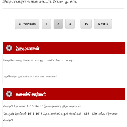
இறைப்பொருள் வாங்க மாட்டார். இலை, பூ, காய்,…
« Previous
1
2
3
…
19
Next »
இதழுரைகள்
சிம்புவின் மறைப்போசைப் பாடலும் மகளிர் அமைப்புகளும்
மதுவிலக்கு நாடகங்கள் மக்களை மயக்கா!
கலைச்சொற்கள்
வெருளி நோய்கள் 1616-1620 : இலக்குவனார் திருவள்ளுவன்
(வெருளி நோய்கள் 1611-1615 தொடர்ச்சி) வெருளி நோய்கள் 1616-1620 பரந்த சிந்தனை
வெருளி...