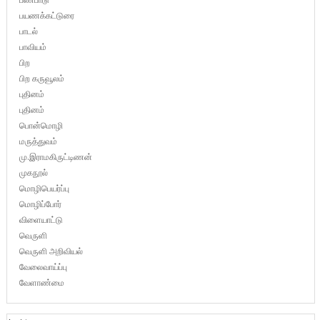
பயணக்கட்டுரை
பாடல்
பாவியம்
பிற
பிற கருவூலம்
புதினம்
புதினம்
பொன்மொழி
மருத்துவம்
மு.இராமகிருட்டிணன்
முகநூல்
மொழிபெயர்ப்பு
மொழிப்போர்
விளையாட்டு
வெருளி
வெருளி அறிவியல்
வேலைவாய்ப்பு
வேளாண்மை