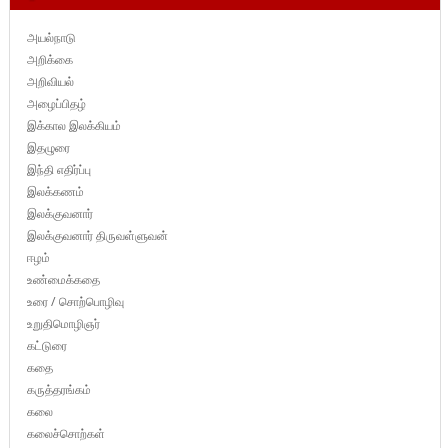
அயல்நாடு
அறிக்கை
அறிவியல்
அழைப்பிதழ்
இக்கால இலக்கியம்
இதழுரை
இந்தி எதிர்ப்பு
இலக்கணம்
இலக்குவனார்
இலக்குவனார் திருவள்ளுவன்
ஈழம்
உண்மைக்கதை
உரை / சொற்பொழிவு
உறுதிமொழிஞர்
கட்டுரை
கதை
கருத்தரங்கம்
கலை
கலைச்சொற்கள்