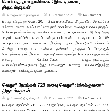
செய்யாத நாள் நாளில்லை: இலக்குவனார்
திருவள்ளுவன்
இலக்குவனார் திருவள்ளுவன்
13 December 2025
No Comment
(நாலடி நல்கும் நன்னெறி 20: – பிறன் மனைவியை விரும்பாதே: தொடர்ச்சி)
கற்காத, ஈயாத, அறம் செய்யாத நாள் நாளில்லை கல்லாது போகிய நாளும்,
பெரியவர்கண்செல்லாது வைகிய வைகலும், – ஒல்வகொடாஅ தொழிந்த
பகலும், உரைப்பின்படாஅவாம் பண்புடையார் கண் நாலடியார் பாடல் 169
பண்புடையவ ர்கள் படிக்காமல் இருக்கும் நாள் இல்லை;பெரியவர்களிடம்
சென்று பழகாத நாள் இல்லை; தன்னால் முடிந்ததைப் பிறருக்குக்
கொடுக்காத நாள் இல்லை. பதவுரை: கல்லாது=கற்க வேண்டிய நூற்களைக்
கற்காது; போகிய=போன; நாளும்=நாள்களும்;
பெரியவர்கண்=பெரியோரிடத்து; செல்லாது= போகாது; வைகிய=இருந்த;
வைகலும்= நாள்களும் ஒல்வ=முடியக்…
வெருளி நோய்கள் 723 கனவு வெருளி: இலக்குவனார்
திருவள்ளுவன்
இலக்குவனார் திருவள்ளுவன்
23 November 2025
No Comment
(வெருளி நோய்கள் 719 -722 : தொடர்ச்சி) வெருளி நோய்கள் 723 723.
கனவு வெருளி-Oneirophobia கனவு தொடர்பான பெருங்கவலையும்