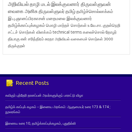
அறிவியல்
தாழி மடல்
இலக்குவனார் திருவள்ளுவன்
வைகை அனிசு
திருவள்ளுவர்
தமிழ்
தமிழ்ச்சொல்லாக்கம்
இ.பு.ஞானப்பிரகாசன்
மறைமலை இலக்குவனார்
தமிழ்க்காப்புக்கழகம்
மொழி மாற்றச் சொற்கள்
உ.வே.சா.
குறள்நெறி
சட்டச் சொற்கள் விளக்கம்
technical terms
கலைச்சொல்
தோழர்
தியாகு
என் சரித்திரம்
சுரதா
அறிவியல் வகைமைச் சொற்கள் 3000
திருக்குறள்
Recent Posts
கவிஞர் புத்தேரி தானப்பன் அவர்களுக்குப் பாராட்டு விழா
தமிழ்க் காப்புக் கழகம் – இணைய அரங்கம்: ஆளுமையர் உரை 173 & 174 ;
நூலரங்கம்
இணைய உரை 10, தமிழ்க்காப்புக்கழகம், புதுதில்லி