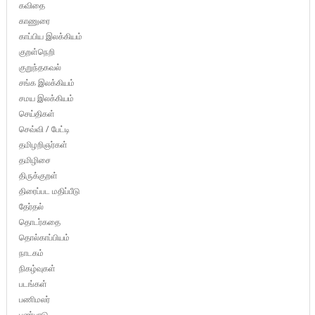
கவிதை
காணுரை
காப்பிய இலக்கியம்
குறள்நெறி
குறுந்தகவல்
சங்க இலக்கியம்
சமய இலக்கியம்
செய்திகள்
செவ்வி / பேட்டி
தமிழறிஞர்கள்
தமிழிசை
திருக்குறள்
திரைப்பட மதிப்பீடு
தேர்தல்
தொடர்கதை
தொல்காப்பியம்
நாடகம்
நிகழ்வுகள்
படங்கள்
பணிமலர்
பண்பாடு