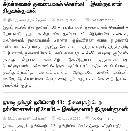
அவர்களைத் துணையாகக் கொள்க! – இலக்குவனார்
திருவள்ளுவன்
இலக்குவனார் திருவள்ளுவன்
03 August 2025
No Comment
(குறள் கடலில் சில துளிகள் 30 – பெரியாரைத் துணையாகக் கொள்க! –
தொடர்ச்சி) குறட் கடலிற் சில துளிகள் 31 அறிஞர்களே கண்கள்;
அவர்களைத் துணையாகக் கொள்க! சூழ்வார்கண் ணாக ஒழுகலான்
மன்னவன் சூழ்வாரைக் சூழ்ந்து கொளல். (திருவள்ளுவர், திருக்குறள்,
பெரியாரைத் துணைக்கோடல், எண் ௪௱௪௰௫ – 445) பதவுரை: சூழ்வார்-
சூழ்ந்து இருப்பவர்; கண்-விழி; ஆக-ஆகும்படி; ஒழுகலான்-நடந்து
கொள்ளுதலால்; மன்னவன்-வேந்தன்; ஆட்சியாளர்; சூழ்வாரை-பெரியாரை;
சூழ்ந்து-ஆராய்ந்து; கொளல்-கொள்க. அறிஞரகளே உலகின் கண்கள்.
எனவே, ஆட்சியாளர்கள் அவர்களைத் தம் சுற்றமாகக் கொண்டு இயங்க
வேண்டும். சூழ்…
நாலடி நல்கும் நன்னெறி 13: நிலைபுகழ் பெற
நல்வினைகள் புரிவோம்! – இலக்குவனார் திருவள்ளுவன்
இலக்குவனார் திருவள்ளுவன்
02 August 2025
No Comment
(நாலடி நல்கும் நன்னெறி 12: நன்றியில் செல்வத்தை விரும்பாதீர்! –