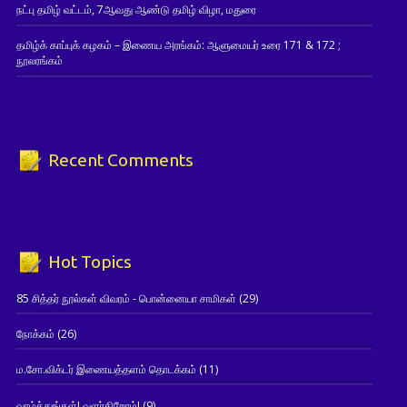
நட்பு தமிழ் வட்டம், 7ஆவது ஆண்டு தமிழ் விழா, மதுரை
தமிழ்க் காப்புக் கழகம் – இணைய அரங்கம்: ஆளுமையர் உரை 171 & 172 ;
நூலரங்கம்
Recent Comments
Hot Topics
85 சித்தர் நூல்கள் விவரம் - பொன்னையா சாமிகள்
(29)
நோக்கம்
(26)
ம.சோ.விக்டர் இணையத்தளம் தொடக்கம்
(11)
வாழ்த்துங்கள்! வளர்கிறோம்!
(9)