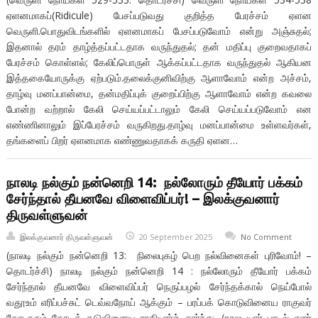
ஏளனமாகப்(Ridicule) பேசப்படுவது குறித்த பேரச்சம் ஏளன
வெருளி.பொதுவிடங்களில் ஏளனமாகப் பேசப்படுவோம் என்று அஞ்சுதல்;
இதனால் தரம் தாழ்த்தப்பட்டதாக வருந்துதல்; தன் மதிப்பு குறைவதாகப்
பேரச்சம் கொள்ளல்; கேலிப்பொருள் ஆக்கப்பட்டதாக வருந்துதல் ஆகியன
இத்தகையோருக்கு ஏற்படும்.தலைக்குனிவிற்கு ஆளாவோம் என்ற அச்சம்,
தாழ்வு மனப்பான்மை, தன்மதிப்புக் குறைப்பிற்கு ஆளாவோம் என்ற கவலை
போன்ற வற்றால் கேலி செய்யப்பட்டாலும் கேலி செய்யப்படுவோம் என
எண்ணினாலும் இப்பேரச்சம் வருகிறது.தாழ்வு மனப்பான்மை உள்ளவர்கள்,
தங்களைப் பிறர் ஏளனமாக எண்ணுவதாகக் கருதி ஏளன…
நாலடி நல்கும் நன்னெறி 14: நல்லோரும் தீயோர் பக்கம்
சேர்ந்தால் தீயனவே விளைவிப்பர்! – இலக்குவனார்
திருவள்ளுவன்
இலக்குவனார் திருவள்ளுவன்
20 September 2025
No Comment
(நாலடி நல்கும் நன்னெறி 13: நிலைபுகழ் பெற நல்வினைகள் புரிவோம்! –
தொடர்ச்சி) நாலடி நல்கும் நன்னெறி 14 : நல்லோரும் தீயோர் பக்கம்
சேர்ந்தால் தீயனவே விளைவிப்பர் நெருப்பழல் சேர்ந்தக்கால் நெய்போல்
வதூஉம் எரிப்பச்சுட் டெவ்வநோய் ஆக்கும் – பரப்பக் கொடுவினைய ராகுவர்
கோடாரும் கோடிக் கடுவினைய ராகியார்ச் சார்ந்து. (நாலடியார் பாடல் எண்