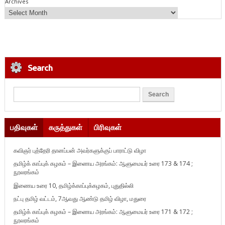
Archives
Search
பதிவுகள்
கருத்துகள்
பிரிவுகள்
கவிஞர் புத்தேரி தானப்பன் அவர்களுக்குப் பாராட்டு விழா
தமிழ்க் காப்புக் கழகம் – இணைய அரங்கம்: ஆளுமையர் உரை 173 & 174 ;
நூலரங்கம்
இணைய உரை 10, தமிழ்க்காப்புக்கழகம், புதுதில்லி
நட்பு தமிழ் வட்டம், 7ஆவது ஆண்டு தமிழ் விழா, மதுரை
தமிழ்க் காப்புக் கழகம் – இணைய அரங்கம்: ஆளுமையர் உரை 171 & 172 ;
நூலரங்கம்