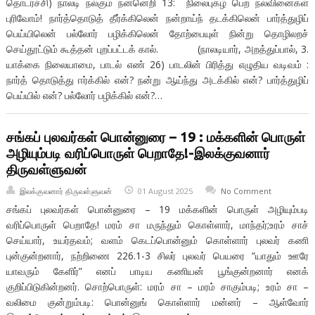
தொடர்ச்சி) நாலடி நல்கும் நன்னெறி 13: நிலைபுகழ் பெற நல்வினைகள்
புரிவோம்! நார்த்தொடுத் தீர்க்கிலென் நன்றாய்ந் தடக்கிலென் பார்த்துழிப்
பெய்யிலென் பல்லோர் பழிக்கிலென் தோற்பையுள் நின்று தொழிலறச்
செய்தூட்டும் கூத்தன் புறப்பட்டக் கால். (நாலடியார், அறத்துப்பால், 3.
யாக்கை நிலையாமை, பாடல் எண் 26) பாடலின் பிரித்து எழுதிய வடிவம் :
நார்த் தொடுத்து ஈர்க்கில் என்? நன்று ஆய்ந்து அடக்கில் என்? பார்த்துழிப்
பெய்யில் என்? பல்லோர் பழிக்கில் என்?…
சங்கப் புலவர்கள் பொன்னுரை – 19 : மக்களின் பொருள்
அழியும்படி வரிப்பொருள் பெறாதே!-இலக்குவனார்
திருவள்ளுவன்
இலக்குவனார் திருவள்ளுவன்
01 August 2025
No Comment
சங்கப் புலவர்கள் பொன்னுரை – 19 மக்களின் பொருள் அழியும்படி
வரிப்பொருள் பெறாதே! மரம் சா மருந்தும் கொள்ளார், மாந்தர்;உரம் சாச்
செய்யார், உயர்தவம்; வளம் கெடப்பொன்னும் கொள்ளார் புலவர் கணி
புன்குன்றனார், நற்றிணை 226.1-3 சிலர் புலவர் பெயரை “யாதும் ஊரே
யாவரும் கேளிர்” எனப் பாடிய கணியன் பூங்குன்றனார் எனக்
குறிப்பிடுகின்றனர். சொற்பொருள்: மரம் சா – மரம் சாகும்படி; உரம் சா –
வலிமை குன்றும்படி: பொன்னுங் கொள்ளார் மன்னர் – ஆள்வோர்