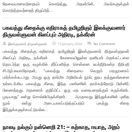
தேவையானவற்றையும் கொடுத்து, அதன்பின், அவர்களுக்குக்
கொடுத்தவற்றைத் திருப்பித்…
பகவத்து கீதைக்கு எதிராகத் தமிழறிஞர் இலக்குவனார்
திருவள்ளுவன் கிளப்பும் அதிரடி, நக்கீரன்
இலக்குவனார் திருவள்ளுவன்
15 January 2026
No Comment
பகவத்து கீதைக்கு எதிராகத் தமிழறிஞர் இலக்குவனார் திருவள்ளுவன்
கிளப்பும் அதிரடி, நக்கீரன் கோவையிலுள்ள தனியார் அறக்கட்டளை
தொடர்ந்த ஒரு வழக்கில் தீர்ப்பளித்த சென்னை உயர்நீதிமன்ற நீதிபதி
சி.ஆர்.சுவாமிநாதன், “பகவத்து கிதையை வெறும் மதநூலாகப்
பார்க்கக்கூடாது. அஃது ஒரு தார்மீக அறிவியல் நூல்; தூய தத்துவங்களை
உள்ளடக்கிய பகவத்து கீதை, இந்த மண்ணின் தாக்கத்தோடு பின்னிப்
பிணைந்தது. அதனைக் குறிப்பிட்ட ஒரு மத வரையறைக்குள் சுருக்கிவிட
முடியாது” என்று சொல்லியிருக்கிறார். அஃதாவது இந்துக்களின் புனித
நூல் என்று அடையாளப்படுத்தப்படும் பகத்து கீதை
இந்துக்களுக்கமட்டுமல்ல…
நாலடி நல்கும் நன்னெறி 21: – கற்காத, ஈயாத, அறம்