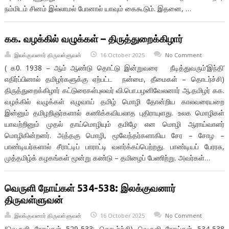
நம்மிடம் சினம் இல்லாமல் போனால் யாவும் கைகூடும். இதனை, …
கக. வழக்கில் வழுக்கள் – திருத்துறைக்கிழார்
இலக்குவனார் திருவள்ளுவன்
16 October 2025
No Comment
( க0. 1938 – ஆம் ஆண்டு தொட்டு இன்றுவரை நீடித்துவரும்‘இந்தி’
எதிர்ப்பினால் தமிழர்களுக்கு ஏற்பட்ட நன்மை, தீமைகள் – தொடர்ச்சி)
திருத்துறைக்கிழார் கட்டுரைகள்புலவர் வி.பொ.பழனிவேலனார் ஆ.தமிழர் கக.
வழக்கில் வழுக்கள் எழுவாய் தமிழ் மொழி தோன்றிய காலவரையறை
இன்னும் தமிழறிஞர்களால் கணிக்கவியலாத புதிராயுளது. உலக மொழிகள்
யாவற்றினும் முதல் தாய்மொழியும் தமிழே என மொழி ஆராய்வாளர்
மொழிகின்றனர். அத்தகு மொழி, மூவேந்தர்களாகிய சேர – சோழ –
பாண்டியர்களால் சீராட்டிப் பாராட்டி வளர்க்கப்பெற்றது. பாண்டியப் பேரரசு,
முத்தமிழ்க் கழகங்கள் மூன்று கண்டு – தமிழைப் பேணிற்று. அவர்கள்…
வெருளி நோய்கள் 534-538: இலக்குவனார்
திருவள்ளுவன்
இலக்குவனார் திருவள்ளுவன்
16 October 2025
No Comment
(வெருளி நோய்கள் 529-533: தொடர்ச்சி) வெருளி நோய்கள் 534-538