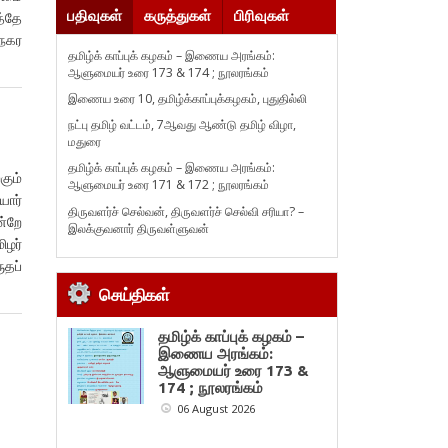
பதிவுகள்
கருத்துகள்
பிரிவுகள்
த்தே
 நகர
தமிழ்க் காப்புக் கழகம் – இணைய அரங்கம்:
ஆளுமையர் உரை 173 & 174 ; நூலரங்கம்
இணைய உரை 10, தமிழ்க்காப்புக்கழகம், புதுதில்லி
நட்பு தமிழ் வட்டம், 7ஆவது ஆண்டு தமிழ் விழா,
மதுரை
தமிழ்க் காப்புக் கழகம் – இணைய அரங்கம்:
கும்
ஆளுமையர் உரை 171 & 172 ; நூலரங்கம்
யார்
திருவளர்ச் செல்வன், திருவளர்ச் செல்வி சரியா? –
ன்றே
இலக்குவனார் திருவள்ளுவன்
ிழர்
ுதப்
செய்திகள்
தமிழ்க் காப்புக் கழகம் –
இணைய அரங்கம்:
ஆளுமையர் உரை 173 &
174 ; நூலரங்கம்
06 August 2026