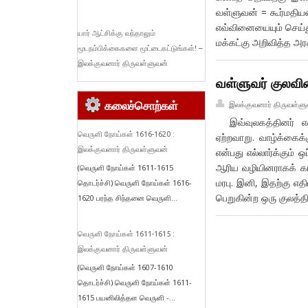
வள்ளுவன் = கூர்மதியன
எவ்வினையையும் செய்
யார் ஆட்சிக்கு வந்தாலும்
மக்கட்கு அறிவித்த அர
மூடநம்பிக்கைகளை மூட்டைகட்டுங்கள்! –
இலக்குவனார் திருவள்ளுவன்
வள்ளுவர் குலவி
கலைச்சொற்கள்
இலக்குவனார் திருவள்ளு
இவ்வுலகத்தினர் எல்லா
வெருளி நோய்கள் 1616-1620 :
ஏற்றவாறு. வாழ்க்கைக்
இலக்குவனார் திருவள்ளுவன்
என்பது எல்லார்க்கும
ஆரிய வழியினராகக் காட
(வெருளி நோய்கள் 1611-1615
மரபு. இனி, இதற்கு எத
தொடர்ச்சி) வெருளி நோய்கள் 1616-
பெறுகின்ற ஒரு குலத்த
1620 பரந்த சிந்தனை வெருளி...
வெருளி நோய்கள் 1611-1615 :
இலக்குவனார் திருவள்ளுவன்
(வெருளி நோய்கள் 1607-1610
தொடர்ச்சி) வெருளி நோய்கள் 1611-
1615 பயனிலித்தள வெருளி -...