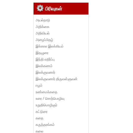
பிரிவுகள்
அயல்நாடு
அறிக்கை
அறிவியல்
அழைப்பிதழ்
இக்கால இலக்கியம்
இதழுரை
இந்தி எதிர்ப்பு
இலக்கணம்
இலக்குவனார்
இலக்குவனார் திருவள்ளுவன்
ஈழம்
உண்மைக்கதை
உரை / சொற்பொழிவு
உறுதிமொழிஞர்
கட்டுரை
கதை
கருத்தரங்கம்
கலை