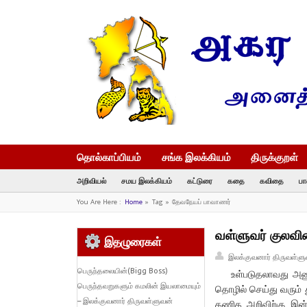
தொல்காப்பியம்
சங்க இலக்கியம்
திருக்குறள்
அறிவியல்
சமய இலக்கியம்
கட்டுரை
கதை
கவிதை
பா
You Are Here :
Home
»
Tag »
தேவநேயப் பாவாணர்
வள்ளுவர் குலவி
இதழுரைகள்
இலக்குவனார் திருவள்ளு
பெருந்தலையின்(Bigg Boss)
உள்படுதலாவது அணுக்
பெருந்தவறுகளும் கமலின் இயலாமையும்
தொழில் செய்து வரும் 
– இலக்குவனார் திருவள்ளுவன்
கணித அறிவிற்கு இன்