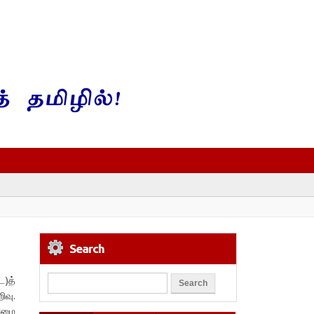
Search
ட)த்
ிவு.
ர்மை