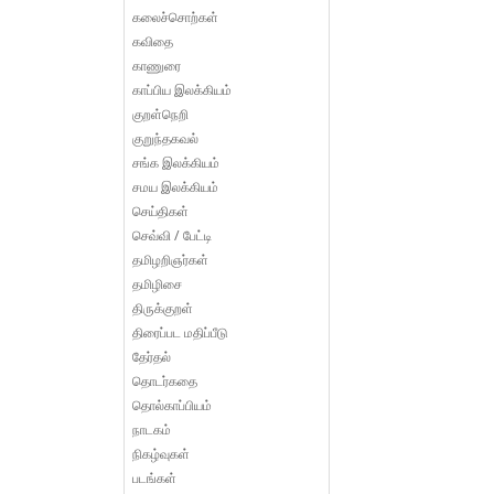
கலைச்சொற்கள்
கவிதை
காணுரை
காப்பிய இலக்கியம்
குறள்நெறி
குறுந்தகவல்
சங்க இலக்கியம்
சமய இலக்கியம்
செய்திகள்
செவ்வி / பேட்டி
தமிழறிஞர்கள்
தமிழிசை
திருக்குறள்
திரைப்பட மதிப்பீடு
தேர்தல்
தொடர்கதை
தொல்காப்பியம்
நாடகம்
நிகழ்வுகள்
படங்கள்