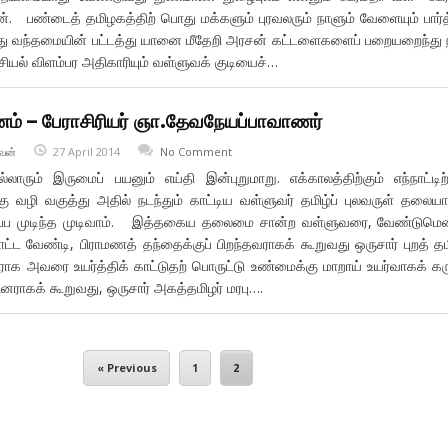
். பண்டைத் தமிழகத்திற் பொது மக்களும் புரவலரும் நாளும் வேளையும் பார்
து வந்தமையின் பட்டத்து யானை மீதேறி அரசன் கட்டளைகளைப் பறையறைந்து
சியல் விளம்பர அதிகாரியும் வள்ளுவக் குடியைச்…
னம் – பேராசிரியர் ஞா.தேவநேயப்பாவாணர்
வன்
27 April 2014
No Comment
ரும் இருமைப் பயனும் எய்தி இன்புறுமாறு. எக்காலத்திற்கும் எந்நாட்டிற்
கு வழி வகுத்து அதில் நடந்தும் காட்டிய வள்ளுவர் தமிழ்ப் புலவருள் தலையா
் ஒப்ப முடிந்த முடிவாம். இத்தகைய தலைமை சான்ற வள்ளுவரை, வேண்டுமெ
்ட வேண்டி, பிராமணத் தந்தைக்குப் பிறந்தவராகக் கூறுவது ஒருசார் புறத் தம
ிராக அவரை உயர்த்திக் காட்டுதற் பொருட்டு உண்மைக்கு மாறாய் உயர்வாகக் கர
ினராகக் கூறுவது, ஒருசார் அகத்தமிழர் மரபு….
« Previous
1
2