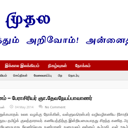
இக்கால இலக்கியம்
நிகழ்வுகள்
நோக்கம்
வியம்
செய்திகள்
வேலைவாய்ப்பு
பிற
தொடர்பு
னம் – பேராசிரியர் ஞா.தேவநேயப்பாவாணர்
வன்
04 May 2014
No Comment
கமாதல். உலக வழக்கு நோக்கின், வள்ளுவரென்பார் வழிவழிகணிய (சோதி
தூய தமிழ்க் குலத்தாராவர். கணியத்திற்கு இன்றியமையாதது சிறந்த கணித அற
றியமையாது வேண்டுவது நுண்மாண் நுழைபுலம் என்னும் கூர்மதி. வள் =கூ