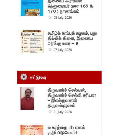
இணைய அரங்கம்:
ஆளுமையர் உரை 169 &
170 ; நூலரங்கம்
08 July 2026
தமிழ்க் காப்புக் கழகம், புது
தில்லிக் கிளை, இணைய
அரங்கு உரை – 9
07 July 2026
கட்டுரை
திருவளர்ச் செல்வன்,
திருவளர்ச் செல்வி சரியா?
– இலக்குவனார்
திருவள்ளுவன்
21 July 2026
ல கரத்தை rh எனக்
குறிப்பிடுவோம்!-