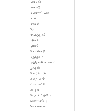
பணிமலர்
பண்பாடு
பயணக்கட்டுரை
பாடல்
பாவியம்
பிற
பிற கருவூலம்
புதினம்
புதினம்
பொன்மொழி
மருத்துவம்
மு.இராமகிருட்டிணன்
முகநூல்
மொழிபெயர்ப்பு
மொழிப்போர்
விளையாட்டு
வெருளி
வெருளி அறிவியல்
வேலைவாய்ப்பு
வேளாண்மை