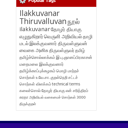
Popular Tags
Ilakkuvanar
Thiruvalluvan
நூல்
ilakkuvanar
தோழர் தியாகு
எழுதுகிறார்
வெருளி அறிவியல்
தாழி
மடல்
இலக்குவனார் திருவள்ளுவன்
வைகை அனிசு
திருவள்ளுவர்
தமிழ்
தமிழ்ச்சொல்லாக்கம்
இ.பு.ஞானப்பிரகாசன்
மறைமலை இலக்குவனார்
தமிழ்க்காப்புக்கழகம்
மொழி மாற்றச்
சொற்கள்
உ.வே.சா.
குறள்நெறி
சட்டச்
சொற்கள் விளக்கம்
technical terms
கலைச்சொல்
தோழர் தியாகு
என் சரித்திரம்
சுரதா
அறிவியல் வகைமைச் சொற்கள் 3000
திருக்குறள்