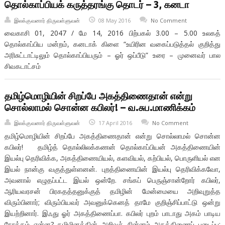
தொல்காப்பியக் கருத்தரங்கு தொடர் – 3, கனடா
இலக்குவனார் திருவள்ளுவன்
08 May 2016
No Comment
வைகாசி 01, 2047 / மே 14, 2016 பிற்பகல் 3.00 – 5.00 உலகத்
தொல்காப்பிய மன்றம், கனடாக் கிளை “உயிரின வகைப்படுத்தல் குறித்து
அரிசுட்டாட்டிலும் தொல்காப்பியரும் – ஓர் ஒப்பீடு” உரை – முனைவர் பால
சிவகடாட்சம்
தமிழ்மொழியின் சிறப்பே அகத்திணைதான் என்று
சொல்லாமல் சொன்ன கபிலர்! – வ.சுப.மாணிக்கம்
இலக்குவனார் திருவள்ளுவன்
17 April 2016
No Comment
தமிழ்மொழியின் சிறப்பே அகத்திணைதான் என்று சொல்லாமல் சொன்ன
கபிலர்! தமிழ்த் தொல்லிலக்கணன் தொல்காப்பியன் அகத்திணையின்
இயல்பு தெரிவிக்க, அகத்திணையியல், களவியல், கற்பியல், பொருளியல் என
இயல் நான்கு வகுத்துள்ளனன். புறத்திணையின் இயல்பு தெரிவிக்கவோ,
அவனால் எழுதப்பட்ட இயல் ஒன்றே. சங்கப் பெருஞ்சான்றோர் கபிலர்,
ஆரியவரசன் பிரகதத்தனுக்குத் தமிழின் மேன்மையை அறிவுறுத்த
விரும்பினார்; விரும்பியவர் அவனுக்கெனத் தாமே குறிஞ்சிப்பாட்டு ஒன்று
இயற்றினார். இஃது ஓர் அகத்திணைப்பா. கபிலர் புறம் பாடாது அகம் பாடிய
நோக்கம் என்ன? தமிழினத்தின் அறிவுச் சின்னம் அகத்திணைப் படைப்பு;