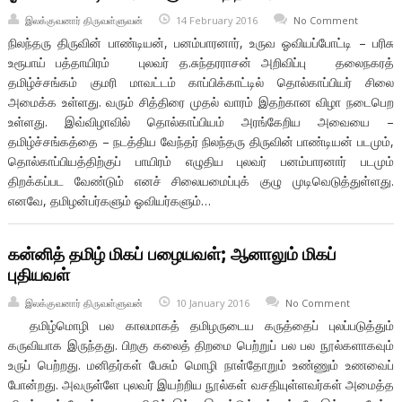
இலக்குவனார் திருவள்ளுவன்
14 February 2016
No Comment
நிலந்தரு திருவின் பாண்டியன், பனம்பாரனார், உருவ ஓவியப்போட்டி – பரிசு
உரூபாய் பத்தாயிரம் புலவர் த.சுந்தரராசன் அறிவிப்பு தலைநகரத்
தமிழ்ச்சங்கம் குமரி மாவட்டம் காப்பிக்காட்டில் தொல்காப்பியர் சிலை
அமைக்க உள்ளது. வரும் சித்திரை முதல் வாரம் இதற்கான விழா நடைபெற
உள்ளது. இவ்விழாவில் தொல்காப்பியம் அரங்கேறிய அவையை –
தமிழ்ச்சங்கத்தை – நடத்திய வேந்தர் நிலந்தரு திருவின் பாண்டியன் படமும்,
தொல்காப்பியத்திற்குப் பாயிரம் எழுதிய புலவர் பனம்பாரனார் படமும்
திறக்கப்பட வேண்டும் எனச் சிலையமைப்புக் குழு முடிவெடுத்துள்ளது.
எனவே, தமிழன்பர்களும் ஓவியர்களும்…
கன்னித் தமிழ் மிகப் பழையவள்; ஆனாலும் மிகப்
புதியவள்
இலக்குவனார் திருவள்ளுவன்
10 January 2016
No Comment
தமிழ்மொழி பல காலமாகத் தமிழருடைய கருத்தைப் புலப்படுத்தும்
கருவியாக இருந்தது. பிறகு கலைத் திறமை பெற்றுப் பல பல நூல்களாகவும்
உருப் பெற்றது. மனிதர்கள் பேசும் மொழி நாள்தோறும் உண்ணும் உணவைப்
போன்றது. அவருள்ளே புலவர் இயற்றிய நூல்கள் வசதியுள்ளவர்கள் அமைத்த