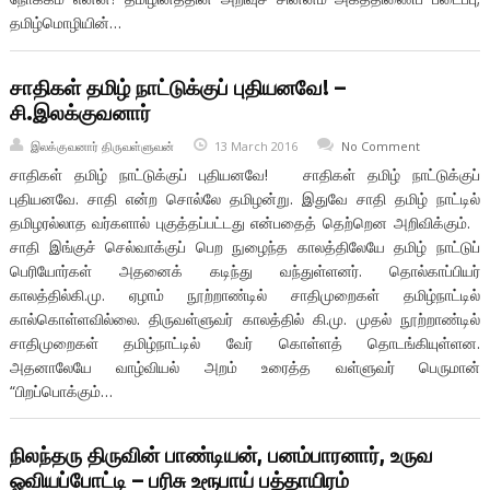
தமிழ்மொழியின்…
சாதிகள் தமிழ் நாட்டுக்குப் புதியனவே! –
சி.இலக்குவனார்
இலக்குவனார் திருவள்ளுவன்
13 March 2016
No Comment
சாதிகள் தமிழ் நாட்டுக்குப் புதியனவே! சாதிகள் தமிழ் நாட்டுக்குப்
புதியனவே. சாதி என்ற சொல்லே தமிழன்று. இதுவே சாதி தமிழ் நாட்டில்
தமிழரல்லாத வர்களால் புகுத்தப்பட்டது என்பதைத் தெற்றென அறிவிக்கும்.
சாதி இங்குச் செல்வாக்குப் பெற நுழைந்த காலத்திலேயே தமிழ் நாட்டுப்
பெரியோர்கள் அதனைக் கடிந்து வந்துள்ளனர். தொல்காப்பியர்
காலத்தில்கி.மு. ஏழாம் நூற்றாண்டில் சாதிமுறைகள் தமிழ்நாட்டில்
கால்கொள்ளவில்லை. திருவள்ளுவர் காலத்தில் கி.மு. முதல் நூற்றாண்டில்
சாதிமுறைகள் தமிழ்நாட்டில் வேர் கொள்ளத் தொடங்கியுள்ளன.
அதனாலேயே வாழ்வியல் அறம் உரைத்த வள்ளுவர் பெருமான்
“பிறப்பொக்கும்…
நிலந்தரு திருவின் பாண்டியன், பனம்பாரனார், உருவ
ஓவியப்போட்டி – பரிசு உரூபாய் பத்தாயிரம்