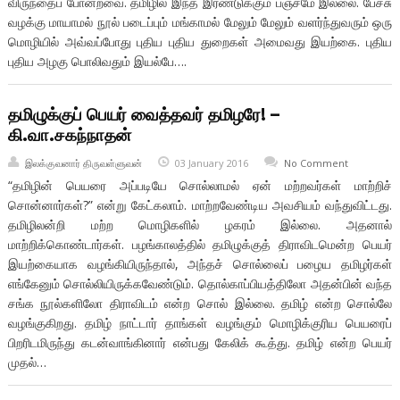
விருந்தைப் போன்றவை. தமிழில் இந்த இரண்டுக்கும் பஞ்சமே இல்லை. பேச்சு
வழக்கு மாயாமல் நூல் படைப்பும் மங்காமல் மேலும் மேலும் வளர்ந்துவரும் ஒரு
மொழியில் அவ்வப்போது புதிய புதிய துறைகள் அமைவது இயற்கை. புதிய
புதிய அழகு பொலிவதும் இயல்பே….
தமிழுக்குப் பெயர் வைத்தவர் தமிழரே! –
கி.வா.சகந்நாதன்
இலக்குவனார் திருவள்ளுவன்
03 January 2016
No Comment
“தமிழின் பெயரை அப்படியே சொல்லாமல் ஏன் மற்றவர்கள் மாற்றிச்
சொன்னார்கள்?” என்று கேட்கலாம். மாற்றவேண்டிய அவசியம் வந்துவிட்டது.
தமிழிலன்றி மற்ற மொழிகளில் ழகரம் இல்லை. அதனால்
மாற்றிக்கொண்டார்கள். பழங்காலத்தில் தமிழுக்குத் திராவிடமென்ற பெயர்
இயற்கையாக வழங்கியிருந்தால், அந்தச் சொல்லைப் பழைய தமிழர்கள்
எங்கேனும் சொல்லியிருக்கவேண்டும். தொல்காப்பியத்திலோ அதன்பின் வந்த
சங்க நூல்களிலோ திராவிடம் என்ற சொல் இல்லை. தமிழ் என்ற சொல்லே
வழங்குகிறது. தமிழ் நாட்டார் தாங்கள் வழங்கும் மொழிக்குரிய பெயரைப்
பிறரிடமிருந்து கடன்வாங்கினார் என்பது கேலிக் கூத்து. தமிழ் என்ற பெயர்
முதல்…