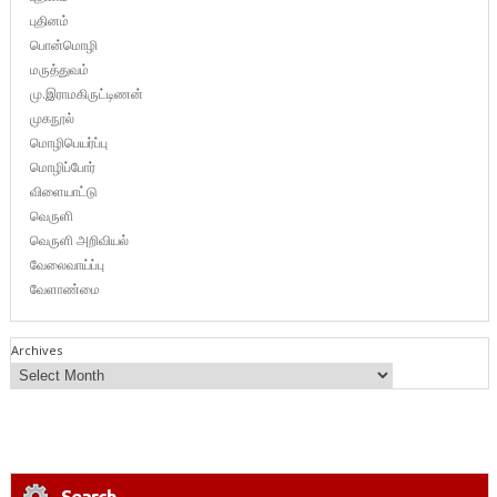
புதினம்
பொன்மொழி
மருத்துவம்
மு.இராமகிருட்டிணன்
முகநூல்
மொழிபெயர்ப்பு
மொழிப்போர்
விளையாட்டு
வெருளி
வெருளி அறிவியல்
வேலைவாய்ப்பு
வேளாண்மை
Archives
Search