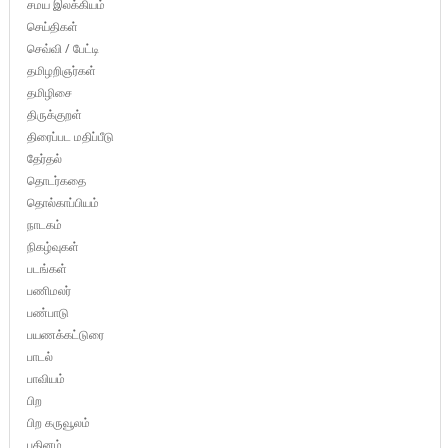
சமய இலக்கியம்
செய்திகள்
செவ்வி / பேட்டி
தமிழறிஞர்கள்
தமிழிசை
திருக்குறள்
திரைப்பட மதிப்பீடு
தேர்தல்
தொடர்கதை
தொல்காப்பியம்
நாடகம்
நிகழ்வுகள்
படங்கள்
பணிமலர்
பண்பாடு
பயணக்கட்டுரை
பாடல்
பாவியம்
பிற
பிற கருவூலம்
புதினம்