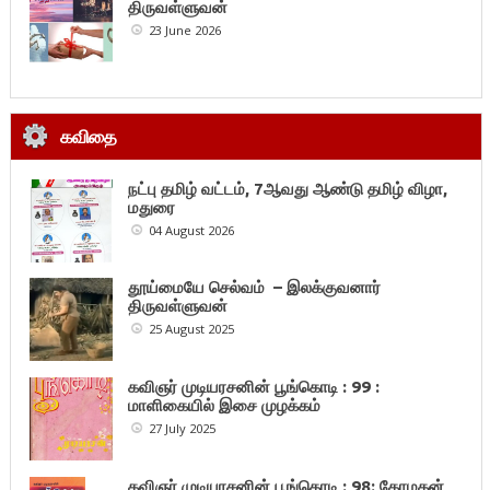
திருவள்ளுவன்
23 June 2026
கவிதை
நட்பு தமிழ் வட்டம், 7ஆவது ஆண்டு தமிழ் விழா,
மதுரை
04 August 2026
தூய்மையே செல்வம் – இலக்குவனார்
திருவள்ளுவன்
25 August 2025
கவிஞர் முடியரசனின் பூங்கொடி : 99 :
மாளிகையில் இசை முழக்கம்
27 July 2025
கவிஞர் முடியரசனின் பூங்கொடி : 98: கோமகன்