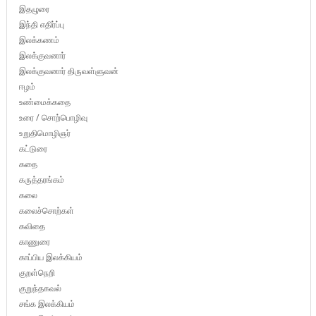
இதழுரை
இந்தி எதிர்ப்பு
இலக்கணம்
இலக்குவனார்
இலக்குவனார் திருவள்ளுவன்
ஈழம்
உண்மைக்கதை
உரை / சொற்பொழிவு
உறுதிமொழிஞர்
கட்டுரை
கதை
கருத்தரங்கம்
கலை
கலைச்சொற்கள்
கவிதை
காணுரை
காப்பிய இலக்கியம்
குறள்நெறி
குறுந்தகவல்
சங்க இலக்கியம்