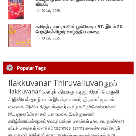
வியப்பு
20 July 2025
கவிஞர் முடியரசனின் பூங்கொடி : 97. இயல் 20.
பெருநிலக்கிழார் வாழ்த்திய காதை
13 July 2025
Popular Tags
Ilakkuvanar Thiruvalluvan
நூல்
ilakkuvanar
தோழர் தியாகு எழுதுகிறார்
வெருளி
அறிவியல்
தாழி மடல்
இலக்குவனார் திருவள்ளுவன்
வைகை அனிசு
திருவள்ளுவர்
தமிழ்
தமிழ்ச்சொல்லாக்கம்
இ.பு.ஞானப்பிரகாசன்
மறைமலை இலக்குவனார்
தமிழ்க்காப்புக்கழகம்
மொழி மாற்றச் சொற்கள்
உ.வே.சா.
குறள்நெறி
சட்டச் சொற்கள் விளக்கம்
technical terms
கலைச்சொல்
தோழர்
தியாகு
என் சரித்திரம்
சுரதா
அறிவியல் வகைமைச் சொற்கள் 3000