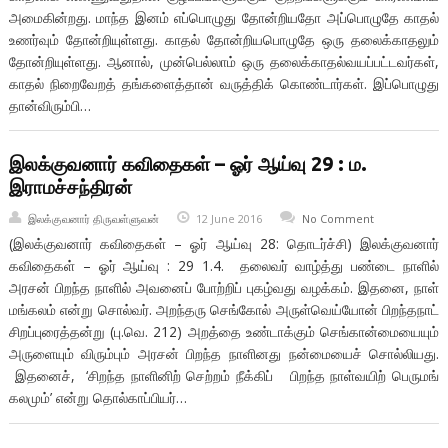
அமைகின்றது. மாந்த இனம் எப்பொழுது தோன்றியதோ அப்பொழுதே காதல்
உணர்வும் தோன்றியுள்ளது. காதல் தோன்றியபொழுதே ஒரு தலைக்காதலும்
தோன்றியுள்ளது. ஆனால், முன்பெல்லாம் ஒரு தலைக்காதல்வயப்பட்டவர்கள்,
காதல் நிறைவேறத் தங்களைத்தான் வருத்திக் கொண்டார்கள். இப்பொழுது
தான்விரும்பி…
இலக்குவனார் கவிதைகள் – ஓர் ஆய்வு 29 : ம.
இராமச்சந்திரன்
இலக்குவனார் திருவள்ளுவன்
12 June 2016
No Comment
(இலக்குவனார் கவிதைகள் – ஓர் ஆய்வு 28: தொடர்ச்சி) இலக்குவனார்
கவிதைகள் – ஓர் ஆய்வு : 29 1.4. தலைவர் வாழ்த்து பண்டை நாளில்
அரசன் பிறந்த நாளில் அவனைப் போற்றிப் புகழ்வது வழக்கம். இதனை, நாள்
மங்கலம் என்று சொல்வர். அறந்தரு செங்கோல் அருள்வெய்யோன் பிறந்தநாட்
சிறப்புரைத்தன்று (பு.வெ. 212) அறத்தை உண்டாக்கும் செங்கான்மையையும்
அருளையும் விரும்பும் அரசன் பிறந்த நாளினது நன்மையைச் சொல்லியது.
இதனைச், ‘சிறந்த நாளினிற் செற்றம் நீக்கிப் பிறந்த நாள்வயிற் பெருமங்
கலமும்’ என்று தொல்காப்பியர்…