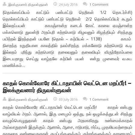
இலக்குவனார் திருவள்ளுவன்
24 July 2016
1 Comment
(தொல்காப்பியம் காட்டும் பண்பாட்டு நெறிகள் 1/2 தொடர்ச்சி)
தொல்காப்பியம் காட்டும் பண்பாட்டு நெறிகள் 2/2 தொல்காப்பியர் கூறும்
இல்லறப்பயன் காமஞ்சான்ற கடைக் கோட் காலை ஏமஞ்சான்ற
மக்களொடு துவன்றி அறம்புரி சுற்றமொடு கிழவனும் கிழத்தியும் சிறந்தது
பயிற்றல் இறந்ததன் பயனே (தொல் – கற்பியல் – 1138) காமம்
நிறைந்த உறுதியான காலத்தில் நலம்சிறந்த மக்களோடு சுற்றமொடு கூடி
இல்லறம் புரிந்து சுற்றமொடு தலைவனும் தலைவியும் விருந்தோம்பலை
இடையறாது செய்து வாழ்தலே கற்பின் பயன் என்று முனைவர் வ.சுப.
மாணிக்கம்…
காதல் கொள்வோரே கிட்டாதாயின் வெட்டென மறப்பீர்! –
இலக்குவனார் திருவள்ளுவன்
இலக்குவனார் திருவள்ளுவன்
03 July 2016
1 Comment
காதல் கொள்வோரே கிட்டாதாயின் வெட்டென மறப்பீர்! காதல் என்பது
வாழ்வியல் அறம். ஆனால், இரு மனமும் ஒத்து, நல் ஒழுக்கத்துடன் சிறந்து
வாழும்பொழுதுதான் காதல் என்பது அறமாகிறது. உண்மைக்காதல்
அவ்வாறுதான் இருக்கும். ஆனால், ஆசை, ஈடுபாடு, ஈர்ப்பு, முதலியவற்றையும்
காதலாக எண்ணுவதுதான் குழப்பங்களுக்கும் குற்றங்களுக்கும் காரணமாய்