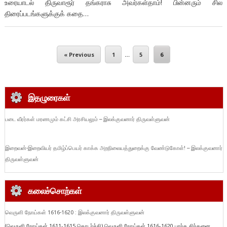
உரையாடல் திருவாரூர் தங்கராசு அவர்கள்தாம்! பின்னரும் சில
திரைப்படங்களுக்குக் கதை…
« Previous
1
…
5
6
இதழுரைகள்
படை வீரர்கள் மரணமும் கட்சி அரசியலும் – இலக்குவனார் திருவள்ளுவன்
இறைவன்-இறைவியர் தமிழ்ப்பெயர் காக்க அறநிலையத்துறைக்கு வேண்டுகோள்! – இலக்குவனார்
திருவள்ளுவன்
கலைச்சொற்கள்
வெருளி நோய்கள் 1616-1620 : இலக்குவனார் திருவள்ளுவன்
(வெருளி நோய்கள் 1611-1615 தொடர்ச்சி) வெருளி நோய்கள் 1616-1620 பரந்த சிந்தனை