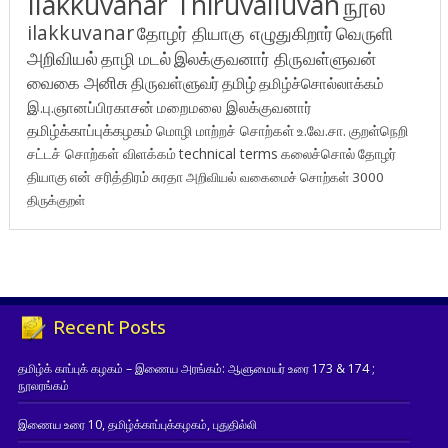
Ilakkuvanar Thiruvalluvan
நூல்
ilakkuvanar
தோழர் தியாகு எழுதுகிறார்
வெருளி
அறிவியல்
தாழி மடல்
இலக்குவனார் திருவள்ளுவன்
வைகை அனிசு
திருவள்ளுவர்
தமிழ்
தமிழ்ச்சொல்லாக்கம்
இ.பு.ஞானப்பிரகாசன்
மறைமலை இலக்குவனார்
தமிழ்க்காப்புக்கழகம்
மொழி மாற்றச் சொற்கள்
உ.வே.சா.
குறள்நெறி
சட்டச் சொற்கள் விளக்கம்
technical terms
கலைச்சொல்
தோழர்
தியாகு
என் சரித்திரம்
சுரதா
அறிவியல் வகைமைச் சொற்கள் 3000
திருக்குறள்
Recent Posts
தமிழ்க் காப்புக் கழகம் – இணைய அரங்கம்: ஆளுமையர் உரை 173 & 174 ;
நூலரங்கம்
இணைய உரை 10, தமிழ்க்காப்புக்கழகம், புதுதில்லி