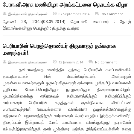
பேரா.வீ.அரசு மணிவிழா அறக்கட்டளை தொடக்க விழா
இலக்குவனார் திருவள்ளுவன்
07 September 2014
No Comment
ஆவணி 23, 2045(08.09.2014) தொடங்கி வைப்பவர் : தோழர்
இரா.நல்லகண்ணு பொழிஞர் : திருமிகு வ.கீதா
பெரியாரின் பெருந்தொண்டர் திருவாரூர் தங்கராசு
மறைந்தார்!
இலக்குவனார் திருவள்ளுவன்
12 January 2014
No Comment
தன்மானத்தை உணர்த்திய தந்தை பெரியாரின் களப்பணிகளில்
தளபதிகளாகச் சிலர் விளங்கியுள்ளனர். அவர்களுள்
முதன்மையானவர்களுள் ஒருவர் திருவாரூர் தங்கராசு. முத்தமிழ் வாயிலாகக்
குறிப்பாக மேடைப்பொழிவிலும் நூலுரையிலும் திரைஉரையாடலிலும்
மூடநம்பிக்கைக்கு எதிராகவும் தன்மானத்திற்கும் தன்மதிப்பிற்கும்
சார்பாகவும் பெரியாரின் கருத்துகள் குண்டுகளாக வீசப்பட்டன!
பெரியாரியத்தின் கேடயங்களாக விளங்கின! ஒழுக்கக்கேடுகளுக்கு
எதிராகவும் மறுமணத்திற்குச் சார்பாகவும் அவர் எழுதிய ‘இரத்தக்கண்ணீர்’
திரைப்படம் இன்றளவும் பேசும் காவியமாக விளங்குகிறது! நடிகவேள்
எம்.ஆர்.இராதாவிற்குத் தனி முத்திரை பதித்த இத்திரைப்படத்தின் கதை