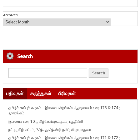
Archives
Search
பதிவுகள்
கருத்துகள்
பிரிவுகள்
தமிழ்க் காப்புக் கழகம் – இணைய அரங்கம்: ஆளுமையர் உரை 173 & 174 ;
நூலரங்கம்
இணைய உரை 10, தமிழ்க்காப்புக்கழகம், புதுதில்லி
நட்பு தமிழ் வட்டம், 7ஆவது ஆண்டு தமிழ் விழா, மதுரை
தமிழ்க் காப்புக் கழகம் – இணைய அரங்கம்: ஆளுமையர் உரை 171 & 172 ;