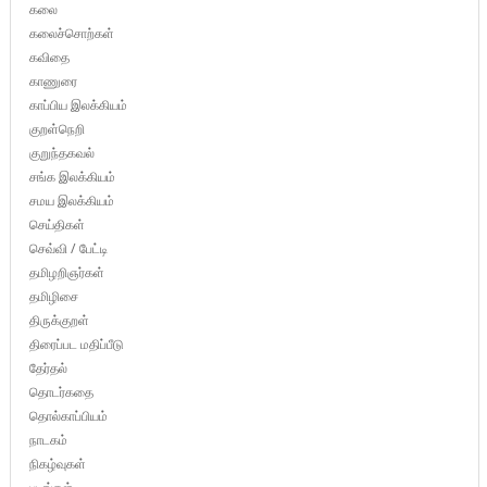
கலை
கலைச்சொற்கள்
கவிதை
காணுரை
காப்பிய இலக்கியம்
குறள்நெறி
குறுந்தகவல்
சங்க இலக்கியம்
சமய இலக்கியம்
செய்திகள்
செவ்வி / பேட்டி
தமிழறிஞர்கள்
தமிழிசை
திருக்குறள்
திரைப்பட மதிப்பீடு
தேர்தல்
தொடர்கதை
தொல்காப்பியம்
நாடகம்
நிகழ்வுகள்