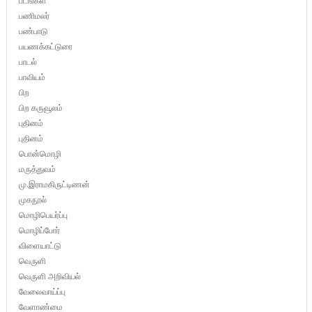
படங்கள்
பணிமலர்
பண்பாடு
பயணக்கட்டுரை
பாடல்
பாவியம்
பிற
பிற கருவூலம்
புதினம்
புதினம்
பொன்மொழி
மருத்துவம்
மு.இராமகிருட்டிணன்
முகநூல்
மொழிபெயர்ப்பு
மொழிப்போர்
விளையாட்டு
வெருளி
வெருளி அறிவியல்
வேலைவாய்ப்பு
வேளாண்மை