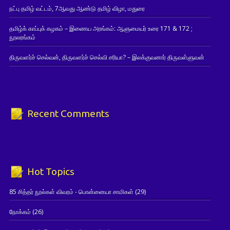
நட்பு தமிழ் வட்டம், 7ஆவது ஆண்டு தமிழ் விழா, மதுரை
தமிழ்க் காப்புக் கழகம் – இணைய அரங்கம்: ஆளுமையர் உரை 171 & 172 ;
நூலரங்கம்
திருவளர்ச் செல்வன், திருவளர்ச் செல்வி சரியா? – இலக்குவனார் திருவள்ளுவன்
Recent Comments
Hot Topics
85 சித்தர் நூல்கள் விவரம் - பொன்னையா சாமிகள்
(29)
நோக்கம்
(26)