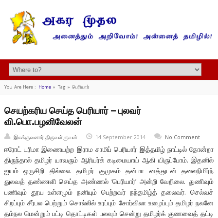
You Are Here :
Home
»
Tag »
பெரியார்
செயற்கரிய செய்த பெரியார் – புலவர்
வி.பொ.பழனிவேலன்
இலக்குவனார் திருவள்ளுவன்
14 September 2014
No Comment
ஈரோட் டரிமா இணையற்ற இராம சாமிப் பெரியார் இத்தமிழ் நாட்டில் தோன்றா
திருந்தால் தமிழர் யாவரும் ஆரியர்க் கடிமையாய் ஆகி யிருப்போம். இதனில்
ஐயம் ஒருசிறி தில்லை. தமிழர் குமுகம் தன்மா னத்துடன் தலைநிமிர்ந்
துலவத் தண்ணளி செய்த அண்ணல் ‘பெரியார்’ அன்றி வேறிலை. துணிவும்
பணிவும் தூய உள்ளமும் நனியும் பெற்றவர் நந்தமிழ்த் தலைவர். செல்வச்
சிறப்பும் சீர்பல பெற்றும் சொல்லில் உரப்பும் சோர்விலா உழைப்பும் தமிழர் நலனே
தம்நல மென்றும் பட்டி தொட்டிகள் பலவும் சென்று தமிழர்க் குணவைத் தட்டி