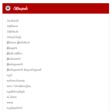
பிரிவுகள்
அயல்நாடு
அறிக்கை
அறிவியல்
அழைப்பிதழ்
இக்கால இலக்கியம்
இதழுரை
இந்தி எதிர்ப்பு
இலக்கணம்
இலக்குவனார்
இலக்குவனார் திருவள்ளுவன்
ஈழம்
உண்மைக்கதை
உரை / சொற்பொழிவு
உறுதிமொழிஞர்
கட்டுரை
கதை
கருத்தரங்கம்