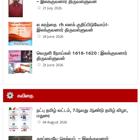
– இலக்குவனார் திருவள்ளுவன்
21 July 2026
ல கரத்தை rh எனக் குறிப்பிடுவோம்!-
இலக்குவனார் திருவள்ளுவன்
24 June 2026
வெருளி நோய்கள் 1616-1620 : இலக்குவனார்
திருவள்ளுவன்
23 June 2026
கவிதை
நட்பு தமிழ் வட்டம், 7ஆவது ஆண்டு தமிழ் விழா,
மதுரை
04 August 2026
தூய்மையே செல்வம் – இலக்குவனார்