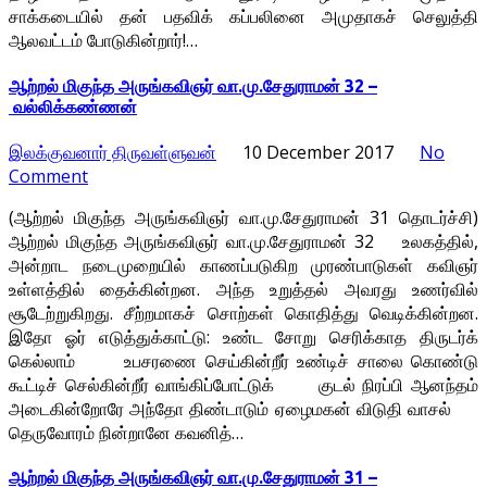
சாக்கடையில் தன் பதவிக் கப்பலினை அமுதாகச் செலுத்தி
ஆலவட்டம் போடுகின்றார்!…
ஆற்றல் மிகுந்த அருங்கவிஞர் வா.மு.சேதுராமன் 32 –
வல்லிக்கண்ணன்
இலக்குவனார் திருவள்ளுவன்
10 December 2017
No
Comment
(ஆற்றல் மிகுந்த அருங்கவிஞர் வா.மு.சேதுராமன் 31 தொடர்ச்சி)
ஆற்றல் மிகுந்த அருங்கவிஞர் வா.மு.சேதுராமன் 32 உலகத்தில்,
அன்றாட நடைமுறையில் காணப்படுகிற முரண்பாடுகள் கவிஞர்
உள்ளத்தில் தைக்கின்றன. அந்த உறுத்தல் அவரது உணர்வில்
சூடேற்றுகிறது. சீற்றமாகச் சொற்கள் கொதித்து வெடிக்கின்றன.
இதோ ஓர் எடுத்துக்காட்டு: உண்ட சோறு செரிக்காத திருடர்க்
கெல்லாம் உபசரணை செய்கின்றீர் உண்டிச் சாலை கொண்டு
கூட்டிச் செல்கின்றீர் வாங்கிப்போட்டுக் குடல் நிரப்பி ஆனந்தம்
அடைகின்றோரே அந்தோ திண்டாடும் ஏழைமகன் விடுதி வாசல்
தெருவோரம் நின்றானே கவனித்…
ஆற்றல் மிகுந்த அருங்கவிஞர் வா.மு.சேதுராமன் 31 –