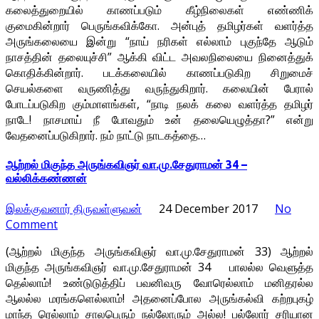
கலைத்துறையில் காணப்படும் கீழ்நிலைகள் எண்ணிக்
குமைகின்றார் பெருங்கவிக்கோ. அன்புத் தமிழர்கள் வளர்த்த
அருங்கலையை இன்று “நாய் நரிகள் எல்லாம் புகுந்தே ஆடும்
நாசத்தின் தலையுச்சி” ஆக்கி விட்ட அவலநிலையை நினைத்துக்
கொதிக்கின்றார். படக்கலையில் காணப்படுகிற சிறுமைச்
செயல்களை வருணித்து வருந்துகிறார். கலையின் பேரால்
போடப்படுகிற கும்மாளங்கள், “நாடி நலக் கலை வளர்த்த தமிழர்
நாடே! நாசமாய் நீ போவதும் உன் தலையெழுத்தா?” என்று
வேதனைப்படுகிறார். நம் நாட்டு நாடகத்தை…
ஆற்றல் மிகுந்த அருங்கவிஞர் வா.மு.சேதுராமன் 34 –
வல்லிக்கண்ணன்
இலக்குவனார் திருவள்ளுவன்
24 December 2017
No
Comment
(ஆற்றல் மிகுந்த அருங்கவிஞர் வா.மு.சேதுராமன் 33) ஆற்றல்
மிகுந்த அருங்கவிஞர் வா.மு.சேதுராமன் 34 பாலல்ல வெளுத்த
தெல்லாம்! உண்டுடுத்திப் பவனிவரு வோரெல்லாம் மனிதரல்ல
ஆலல்ல மரங்களெல்லாம்! அதனைப்போல அருங்கல்வி கற்றபுகழ்
மாந்த ரெல்லாம் சாலபெரும் நல்லோரும் அல்ல! பல்லோர் சரியான