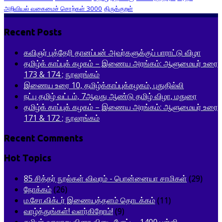
அறிவியல் வகைமைச் சொற்கள் 3000
திருக்குறள்
Recent Posts
கவிஞர் புத்தேரி தானப்பன் அவர்களுக்குப் பாராட்டு விழா
தமிழ்க் காப்புக் கழகம் – இணைய அரங்கம்: ஆளுமையர் உரை
173 & 174 ; நூலரங்கம்
இணைய உரை 10, தமிழ்க்காப்புக்கழகம், புதுதில்லி
நட்பு தமிழ் வட்டம், 7ஆவது ஆண்டு தமிழ் விழா, மதுரை
தமிழ்க் காப்புக் கழகம் – இணைய அரங்கம்: ஆளுமையர் உரை
171 & 172 ; நூலரங்கம்
Recent Comments
Hot Topics
85 சித்தர் நூல்கள் விவரம் - பொன்னையா சாமிகள்
(29)
நோக்கம்
(26)
ம.சோ.விக்டர் இணையத்தளம் தொடக்கம்
(11)
வாழ்த்துங்கள்! வளர்கிறோம்!
(9)
தமிழர் வரலாறு வினா விடை போட்டி- 1400 பள்ளி