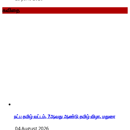
கவிதை
நட்பு தமிழ் வட்டம், 7ஆவது ஆண்டு தமிழ் விழா, மதுரை
04 August 2026