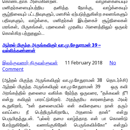
கொண்டதாக அமைகின்றன. வாழ்க்கையையும்
மனிதர்களையும்பற்றிய தனித்த நோக்கு, வாழ்க்கையும்
சூழ்நிலையும் பட்டறிவுகளும், மனசில் ஏற்படுத்துகின்ற சலனங்களும்
பதிவுகளும், வாழ்க்கை, மனிதர்கள் இயற்கைச் சூழ்நிலைகள்
மரங்கள், மிருகங்கள், பறவைகள் முதலிய அனைத்திலும் ஒருவர்
கொள்கிற பற்றுதலும்…
ஆற்றல் மிகுந்த அருங்கவிஞர் வா.மு.சேதுராமன் 39 –
வல்லிக்கண்ணன்
இலக்குவனார் திருவள்ளுவன்
11 February 2018
No
Comment
(ஆற்றல் மிகுந்த அருங்கவிஞர் வா.மு.சேதுராமன் 38 தொடர்ச்சி)
ஆற்றல் மிகுந்த அருங்கவிஞர் வா.மு.சேதுராமன் 39 ஒரு கவி
அரங்கத்தில் தலைமை வகிக்க நேர்ந்த ஒருவரை, “தக்கவன் நீ”!
என்று கவிஞர் பாராட்டுகிறார். அதற்குரிய காரணத்தை அவர்
கூறுகிறார், “உன் தலைமையில் என் கவிதையை நான் தரும்
வாய்ப்பை நீ பெற்றிருக்கிறாயே, அதனால் தான்“ என்று
பெருமிதத்துடன். “புல்லர் தமை வாழ்த்தாத என் பா கொண்டு
போற்றுகிறேன், வணங்குகிறேன் பெருங்கவிக்கோ“ என்றும்