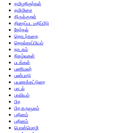
தமிழறிஞர்கள்
தமிழிசை
திருக்குறள்
திரைப்பட மதிப்பீடு
தேர்தல்
தொடர்கதை
தொல்காப்பியம்
நாடகம்
நிகழ்வுகள்
படங்கள்
பணிமலர்
பண்பாடு
பயணக்கட்டுரை
பாடல்
பாவியம்
பிற
பிற கருவூலம்
புதினம்
புதினம்
பொன்மொழி