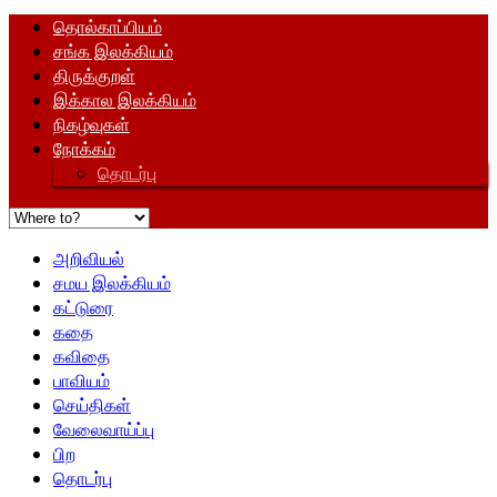
தொல்காப்பியம்
சங்க இலக்கியம்
திருக்குறள்
இக்கால இலக்கியம்
நிகழ்வுகள்
நோக்கம்
தொடர்பு
அறிவியல்
சமய இலக்கியம்
கட்டுரை
கதை
கவிதை
பாவியம்
செய்திகள்
வேலைவாய்ப்பு
பிற
தொடர்பு