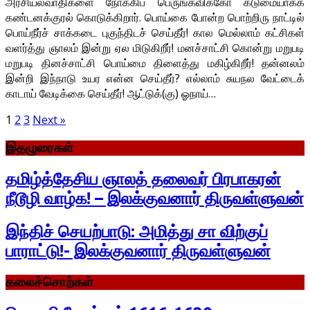
அரசியல்வாதிகளை நோக்கிப் பெருங்கவிக்கோ கடுமையாகக்
கண்டனக்குரல் கொடுக்கிறார். பொய்கை போன்ற பொற்றிரு நாட்டில்
பொய்நீர்ச் சாக்கடை புகுந்திடச் செய்தீர்! கால மெல்லாம் கட்சிகள்
வளர்த்து ஞாலம் இன்று ஏல மிடுகிறீர்! மனச்சாட்சி கொன்று மறுபடி
மறுபடி தினச்சாட்சி பொய்மை திளைத்து மகிழ்கிறீர்! தன்னலம்
இன்றி இந்நாடு உயர என்ன செய்தீர்? எல்லாம் சுயநல வேட்டைக்
காடாய் வேடிக்கை செய்தீர்! ஆட்டுக்(கு) ஓநாய்…
1
2
3
Next »
இதழுரைகள்
தமிழ்த்தேசிய ஞாலத் தலைவர் பிரபாகரன்
நீடூழி வாழ்க! – இலக்குவனார் திருவள்ளுவன்
இந்திச் செயற்பாடு: அமித்து சா விற்குப்
பாராட்டு!- இலக்குவனார் திருவள்ளுவன்
கலைச்சொற்கள்