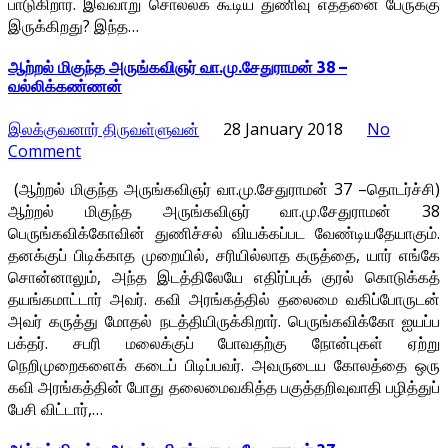
பாடுகிறார். இவ்வாறு சொல்லக் கூடிய துணிவு எத்தனை பேருக்கு
இருக்கிறது? இந்த…
ஆற்றல் மிகுந்த அருங்கவிஞர் வா.மு.சேதுராமன் 38 –
வல்லிக்கண்ணன்
இலக்குவனார் திருவள்ளுவன்
28 January 2018
No
Comment
(ஆற்றல் மிகுந்த அருங்கவிஞர் வா.மு.சேதுராமன் 37 –தொடர்ச்சி)
ஆற்றல் மிகுந்த அருங்கவிஞர் வா.மு.சேதுராமன் 38
பெருங்கவிக்கோவின் துணிச்சல் வியக்கப்பட வேண்டியதேயாகும்.
தனக்குப் பிடிக்காத முறையில், சரியில்லாத கருத்தை, யார் எங்கே
சொன்னாலும், அந்த இடத்திலேயே எதிர்ப்புக் குரல் கொடுக்கத்
தயங்கமாட்டார் அவர். கவி அரங்கத்தில் தலைமை வகிப்போருடன்
அவர் கருத்து மோதல் நடத்தியிருக்கிறார். பெருங்கவிக்கோ ஐயப்ப
பக்தர். சபரி மலைக்குப் போவதற்கு நோன்புகள் ஏற்று
நெறிமுறைகளைக் கடைப் பிடிப்பவர். அவருடைய கோலத்தை ஒரு
கவி அரங்கத்தின் போது தலைமைவகித்த பகுத்தறிவுவாதி பழித்துப்
பேசி விட்டார்,…