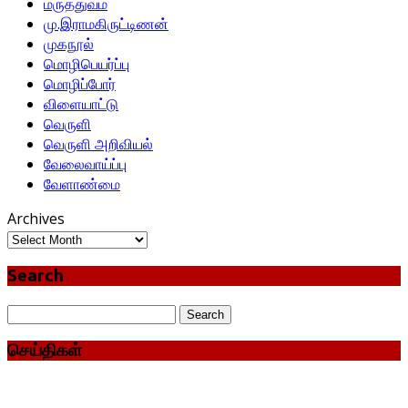
மருத்துவம்
மு.இராமகிருட்டிணன்
முகநூல்
மொழிபெயர்ப்பு
மொழிப்போர்
விளையாட்டு
வெருளி
வெருளி அறிவியல்
வேலைவாய்ப்பு
வேளாண்மை
Archives
Search
Search
for:
செய்திகள்