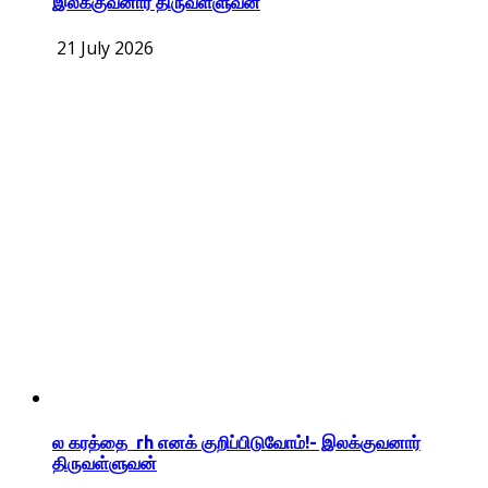
இலக்குவனார் திருவள்ளுவன்
21 July 2026
ல கரத்தை rh எனக் குறிப்பிடுவோம்!- இலக்குவனார்
திருவள்ளுவன்