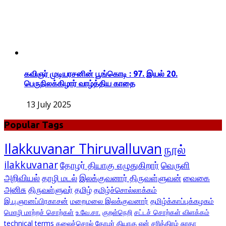
கவிஞர் முடியரசனின் பூங்கொடி : 97. இயல் 20.
பெருநிலக்கிழார் வாழ்த்திய காதை
13 July 2025
Popular Tags
Ilakkuvanar Thiruvalluvan
நூல்
ilakkuvanar
தோழர் தியாகு எழுதுகிறார்
வெருளி
அறிவியல்
தாழி மடல்
இலக்குவனார் திருவள்ளுவன்
வைகை
அனிசு
திருவள்ளுவர்
தமிழ்
தமிழ்ச்சொல்லாக்கம்
இ.பு.ஞானப்பிரகாசன்
மறைமலை இலக்குவனார்
தமிழ்க்காப்புக்கழகம்
மொழி மாற்றச் சொற்கள்
உ.வே.சா.
குறள்நெறி
சட்டச் சொற்கள் விளக்கம்
technical terms
கலைச்சொல்
தோழர் தியாகு
என் சரித்திரம்
சுரதா