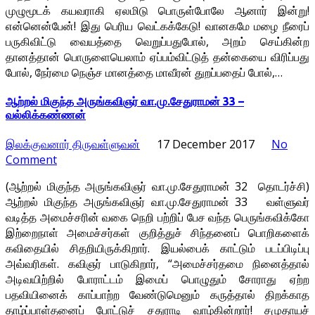
முழுமூடக் கயவராகி ஏலமிடு பொருள்போலே ஆனார் இன்று!
என்னென்பேன்! இது பெரிய வெட்கக்கேடு! வானகமே மழை நீரைப்
பருகிவிட்டு வையத்தை வெறுப்பதுபோல், அறம் செய்கின்ற
தானத்தான் பொருளையெலாம் ஏப்பம்விட்டுத் தன்கையை விரிப்பது
போல், நேர்மை நெஞ்ச மானத்தை மாவீரன் துறப்பதைப் போல்,…
ஆற்றல் மிகுந்த அருங்கவிஞர் வா.மு.சேதுராமன் 33 –
வல்லிக்கண்ணன்
இலக்குவனார் திருவள்ளுவன்
17 December 2017
No
Comment
(ஆற்றல் மிகுந்த அருங்கவிஞர் வா.மு.சேதுராமன் 32 தொடர்ச்சி)
ஆற்றல் மிகுந்த அருங்கவிஞர் வா.மு.சேதுராமன் 33 வள்ளுவர்
வடித்த அமைச்சரின் வகை நெறி பற்றிப் பேச வந்த பெருங்கவிக்கோ
இற்றைநாள் அமைச்சர்கள் குறித்துச் சிந்தனைப் பொறிகளைக்
கவிதையில் சிதறியிருக்கிறார். இயல்பைக் காட்டும் படப்பிடிப்பு
அவ்வரிகள். கவிஞர் பாடுகிறார், “அமைச்சர்தமை நினைத்தால்
அடிவயிற்றில் போராட்டம் இமைப் பொழுதும் சோராது ஏற்ற
பதவியினைக் காப்பாற்ற வேண்டுமெனும் கருத்தால் திறக்காத
தாழ்ப்பாள்தனைப் போட்டுச் சதுராடி வாழ்கின்றார்! சமுதாயச்