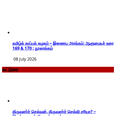
தமிழ்க் காப்புக் கழகம் – இணைய அரங்கம்: ஆளுமையர் உரை
169 & 170 ; நூலரங்கம்
08 July 2026
கட்டுரை
திருவளர்ச் செல்வன், திருவளர்ச் செல்வி சரியா? –