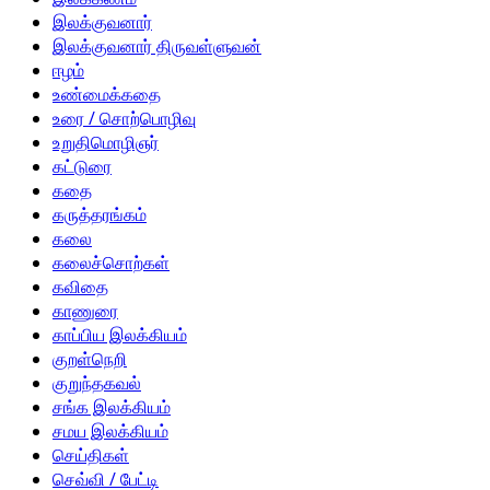
இலக்குவனார்
இலக்குவனார் திருவள்ளுவன்
ஈழம்
உண்மைக்கதை
உரை / சொற்பொழிவு
உறுதிமொழிஞர்
கட்டுரை
கதை
கருத்தரங்கம்
கலை
கலைச்சொற்கள்
கவிதை
காணுரை
காப்பிய இலக்கியம்
குறள்நெறி
குறுந்தகவல்
சங்க இலக்கியம்
சமய இலக்கியம்
செய்திகள்
செவ்வி / பேட்டி