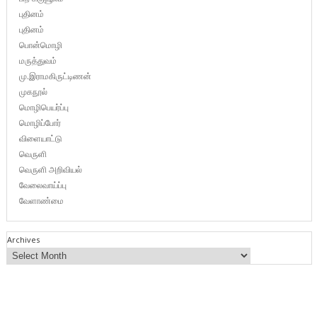
புதினம்
புதினம்
பொன்மொழி
மருத்துவம்
மு.இராமகிருட்டிணன்
முகநூல்
மொழிபெயர்ப்பு
மொழிப்போர்
விளையாட்டு
வெருளி
வெருளி அறிவியல்
வேலைவாய்ப்பு
வேளாண்மை
Archives