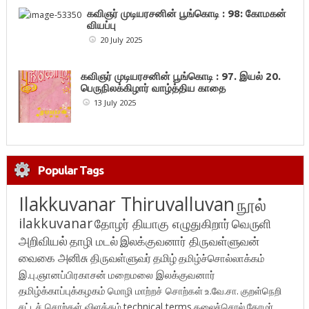
கவிஞர் முடியரசனின் பூங்கொடி : 98: கோமகன்
வியப்பு
20 July 2025
கவிஞர் முடியரசனின் பூங்கொடி : 97. இயல் 20.
பெருநிலக்கிழார் வாழ்த்திய காதை
13 July 2025
Popular Tags
Ilakkuvanar Thiruvalluvan
நூல்
ilakkuvanar
தோழர் தியாகு எழுதுகிறார்
வெருளி
அறிவியல்
தாழி மடல்
இலக்குவனார் திருவள்ளுவன்
வைகை அனிசு
திருவள்ளுவர்
தமிழ்
தமிழ்ச்சொல்லாக்கம்
இ.பு.ஞானப்பிரகாசன்
மறைமலை இலக்குவனார்
தமிழ்க்காப்புக்கழகம்
மொழி மாற்றச் சொற்கள்
உ.வே.சா.
குறள்நெறி
சட்டச் சொற்கள் விளக்கம்
technical terms
கலைச்சொல்
தோழர்