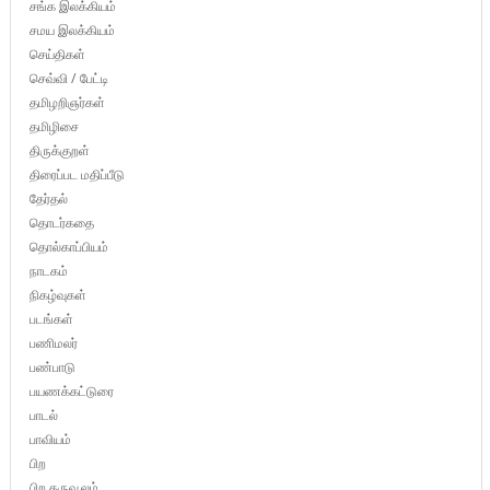
சங்க இலக்கியம்
சமய இலக்கியம்
செய்திகள்
செவ்வி / பேட்டி
தமிழறிஞர்கள்
தமிழிசை
திருக்குறள்
திரைப்பட மதிப்பீடு
தேர்தல்
தொடர்கதை
தொல்காப்பியம்
நாடகம்
நிகழ்வுகள்
படங்கள்
பணிமலர்
பண்பாடு
பயணக்கட்டுரை
பாடல்
பாவியம்
பிற
பிற கருவூலம்