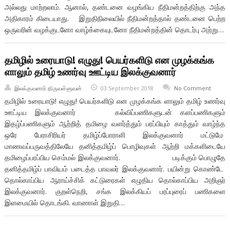
அல்லது மாற்றலாம். ஆனால், தண்டனை வழங்கிய நீதிமன்றத்திற்கு அந்த
அதிகாரம் கிடையாது. இறுதிநிலையில் நீதிமன்றத்தால் தண்டனை பெற்ற
ஒருவரின் வழக்குடனோ வாழ்க்கையுடனோ நீதிமன்றத்தின் தொடர்பு அற்று…
தமிழில் உரையாடு! எழுது! பெயர்களிடு என முழக்கங்க
ளாலும் தமிழ் உணர்வு ஊட்டிய இலக்குவனார்
இலக்குவனார் திருவள்ளுவன்
03 September 2018
No Comment
தமிழில் உரையாடு! எழுது! பெயர்களிடு என முழக்கங்க ளாலும் தமிழ் உணர்வு
ஊட்டிய இலக்குவனார் கல்விப்பணிகளுடன் களப்பணிகளும்
இதழ்ப்பணிகளும் ஆற்றித் தமிழை வளர்த்தும் பரப்பியும் காத்தும் வாழ்ந்த
ஒரே பேராசிரியர் தமிழ்ப்போராளி இலக்குவனார் மட்டுமே
மாணவப்பருவத்திலேயே தனித்தமிழ்ப் பொழிவுகள் ஆற்றி மக்களிடையே
தமிழைப்பரப்பிய செம்மல் இலக்குவனார். படிக்கும் பொழுதே
தனித்தமிழ்ப் பாவியம் படைத்த பாவலர் இலக்குவனார். பயின்று கொண்டே
தொல்காப்பிய ஆராய்ச்சிக் கட்டுரைகள் எழுதிய தொல்காப்பிய அறிஞர்
இலக்குவனார். குறள்நெறி, சங்க இலக்கியப் பரப்புரைப் பணிகளை
இளமையில் தொடங்கி. வாணாள் இறுதி…