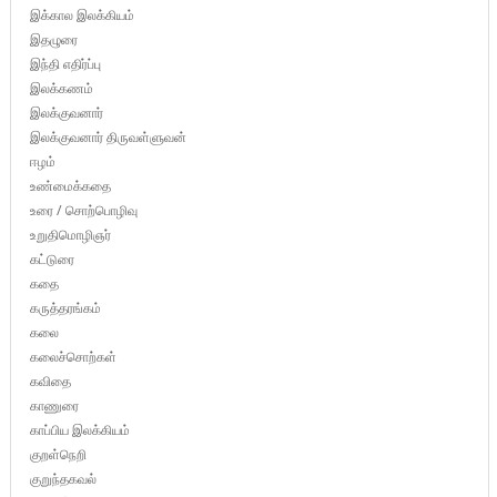
இக்கால இலக்கியம்
இதழுரை
இந்தி எதிர்ப்பு
இலக்கணம்
இலக்குவனார்
இலக்குவனார் திருவள்ளுவன்
ஈழம்
உண்மைக்கதை
உரை / சொற்பொழிவு
உறுதிமொழிஞர்
கட்டுரை
கதை
கருத்தரங்கம்
கலை
கலைச்சொற்கள்
கவிதை
காணுரை
காப்பிய இலக்கியம்
குறள்நெறி
குறுந்தகவல்