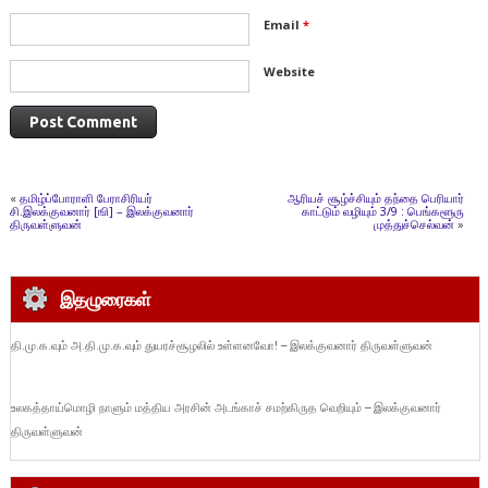
Email
*
Website
«
தமிழ்ப்போராளி பேராசிரியர்
ஆரியச் சூழ்ச்சியும் தந்தை பெரியார்
சி.இலக்குவனார் [ஙி] – இலக்குவனார்
காட்டும் வழியும் 3/9 : பெங்களூரு
திருவள்ளுவன்
முத்துச்செல்வன்
»
இதழுரைகள்
தி.மு.க.வும் அ.தி.மு.க.வும் துயரச்சூழலில் உள்ளனவோ! – இலக்குவனார் திருவள்ளுவன்
உலகத்தாய்மொழி நாளும் மத்திய அரசின் அடங்காச் சமற்கிருத வெறியும் – இலக்குவனார்
திருவள்ளுவன்