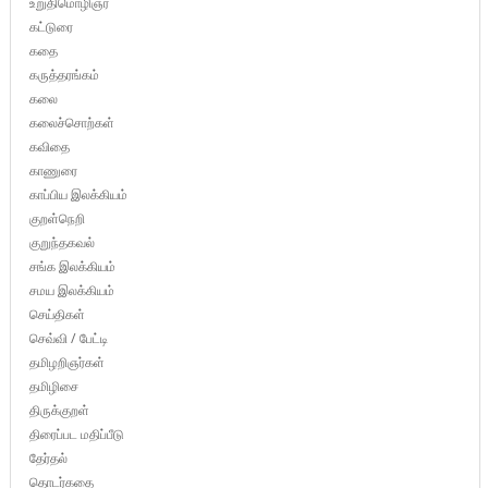
உறுதிமொழிஞர்
கட்டுரை
கதை
கருத்தரங்கம்
கலை
கலைச்சொற்கள்
கவிதை
காணுரை
காப்பிய இலக்கியம்
குறள்நெறி
குறுந்தகவல்
சங்க இலக்கியம்
சமய இலக்கியம்
செய்திகள்
செவ்வி / பேட்டி
தமிழறிஞர்கள்
தமிழிசை
திருக்குறள்
திரைப்பட மதிப்பீடு
தேர்தல்
தொடர்கதை