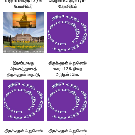
விழுமியங்களும் 2 / 6
விழுமியங்களும் 1/6-
பேராசிரியர்
பேராசிரியர்
வெ.அரங்கராசன்
வெ.அரங்கராசன்
இரண்டாவது
திருக்குறள் அறுசொல்
அனைத்துலகத்
உரை : 126. நிறை
திருக்குறள் மாநாடு,
அழிதல் : வெ.
இங்கிலாந்து
அரங்கராசன்
திருக்குறள் அறுசொல்
திருக்குறள் அறுசொல்