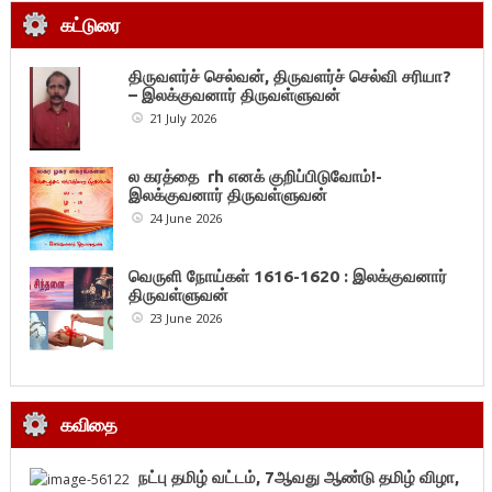
கட்டுரை
திருவளர்ச் செல்வன், திருவளர்ச் செல்வி சரியா?
– இலக்குவனார் திருவள்ளுவன்
21 July 2026
ல கரத்தை rh எனக் குறிப்பிடுவோம்!-
இலக்குவனார் திருவள்ளுவன்
24 June 2026
வெருளி நோய்கள் 1616-1620 : இலக்குவனார்
திருவள்ளுவன்
23 June 2026
கவிதை
நட்பு தமிழ் வட்டம், 7ஆவது ஆண்டு தமிழ் விழா,