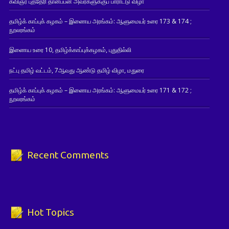
கவிஞர் புத்தேரி தானப்பன் அவர்களுக்குப் பாராட்டு விழா
தமிழ்க் காப்புக் கழகம் – இணைய அரங்கம்: ஆளுமையர் உரை 173 & 174 ;
நூலரங்கம்
இணைய உரை 10, தமிழ்க்காப்புக்கழகம், புதுதில்லி
நட்பு தமிழ் வட்டம், 7ஆவது ஆண்டு தமிழ் விழா, மதுரை
தமிழ்க் காப்புக் கழகம் – இணைய அரங்கம்: ஆளுமையர் உரை 171 & 172 ;
நூலரங்கம்
Recent Comments
Hot Topics