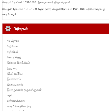
வெருளி நோய்கள் 1591-1600 : இலக்குவனார் திருவள்ளுவன்
(வெருளி நோய்கள் 1586-1590 :தொடர்ச்சி) வெருளி நோய்கள் 1591-1600 பதினொன்றாவது
வார வெருளி...
பிரிவுகள்
அயல்நாடு
அறிக்கை
அறிவியல்
அழைப்பிதழ்
இக்கால இலக்கியம்
இதழுரை
இந்தி எதிர்ப்பு
இலக்கணம்
இலக்குவனார்
இலக்குவனார் திருவள்ளுவன்
ஈழம்
உண்மைக்கதை
உரை / சொற்பொழிவு