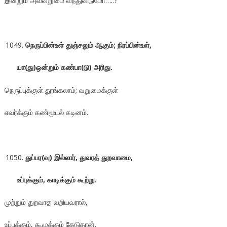
இன்றும் அவ்வறுமை வந்துவிடுமோ…..?
நெருப்பின்உள் துஞ்சலும் ஆகும்; நிரப்பின்உள்,
யா(து)ஒன்றும் கண்பா(டு) அரிது.
நெருப்புக்குள் தூங்கலாம்; வறுமைக்குள்
எவர்க்கும் கண்மூடல் கடினம்.
துப்பர(வு) இல்லார், துவரத் துறவாமை,
உப்புக்கும்
, காடிக்கும் கூற்று.
முற்றும் துறவாத வறியவரால்,
உப்புக்கும், கூழுக்கும் கேடுதான்.