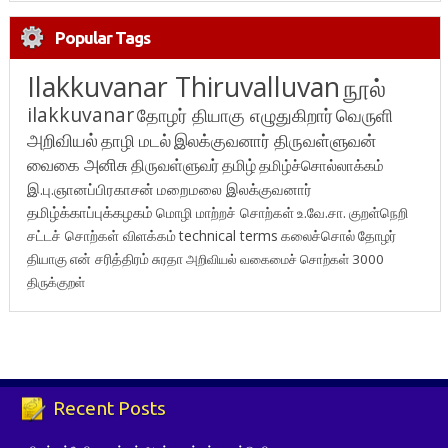
Popular Tags
Ilakkuvanar Thiruvalluvan
நூல்
ilakkuvanar
தோழர் தியாகு எழுதுகிறார்
வெருளி
அறிவியல்
தாழி மடல்
இலக்குவனார் திருவள்ளுவன்
வைகை அனிசு
திருவள்ளுவர்
தமிழ்
தமிழ்ச்சொல்லாக்கம்
இ.பு.ஞானப்பிரகாசன்
மறைமலை இலக்குவனார்
தமிழ்க்காப்புக்கழகம்
மொழி மாற்றச் சொற்கள்
உ.வே.சா.
குறள்நெறி
சட்டச் சொற்கள் விளக்கம்
technical terms
கலைச்சொல்
தோழர்
தியாகு
என் சரித்திரம்
சுரதா
அறிவியல் வகைமைச் சொற்கள் 3000
திருக்குறள்
Recent Posts