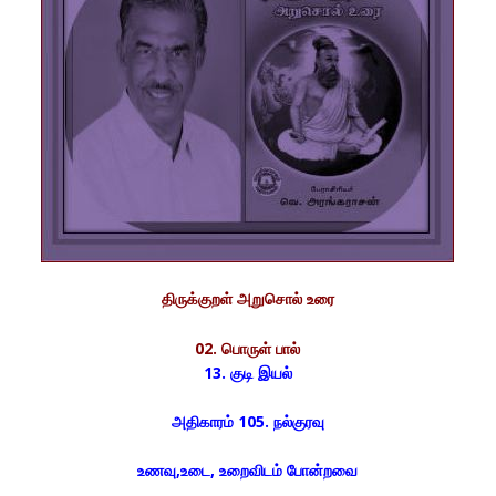
திருக்குறள் அறுசொல் உரை
02. பொருள் பால்
13. குடி இயல்
அதிகாரம் 105. நல்குரவு
உணவு
,உடை, உறைவிடம் போன்றவை