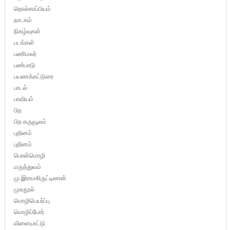
தொல்காப்பியம்
நாடகம்
நிகழ்வுகள்
படங்கள்
பணிமலர்
பண்பாடு
பயணக்கட்டுரை
பாடல்
பாவியம்
பிற
பிற கருவூலம்
புதினம்
புதினம்
பொன்மொழி
மருத்துவம்
மு.இராமகிருட்டிணன்
முகநூல்
மொழிபெயர்ப்பு
மொழிப்போர்
விளையாட்டு