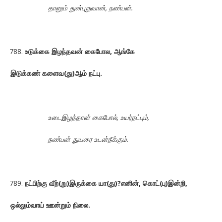
தானும் துன்புறுவான், நண்பன்.
உடுக்கை இழந்தவன் கைபோல, ஆங்கே
இடுக்கண் களைவ(து)ஆம் நட்பு.
உடைஇழந்தான் கைபோல், உயர்நட்பும்,
நண்பன் துயரை உடன்நீக்கும்.
நட்பிற்கு வீற்(று)இருக்கை யா(து)?எனின், கொட்(பு)இன்றி,
ஒல்லும்வாய் ஊன்றும் நிலை.