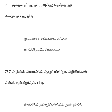
முகநக நட்பது, நட்(பு)அன்று; நெஞ்சத்(து)
அகநக நட்பது, நட்பு.
முகமலர்ச்சி நட்பைவிட, உள்மன
மலர்ச்சி நட்பே, மெய்ந்நட்பு.
அழிவின் அவைநீக்கி, ஆ(று)உய்த்(து), அழிவின்கண்
அல்லல் உழப்ப(து)ஆம், நட்பு.
கேடுநீக்கி, நல்வழிப்படுத்தித், துன்பத்தில்,