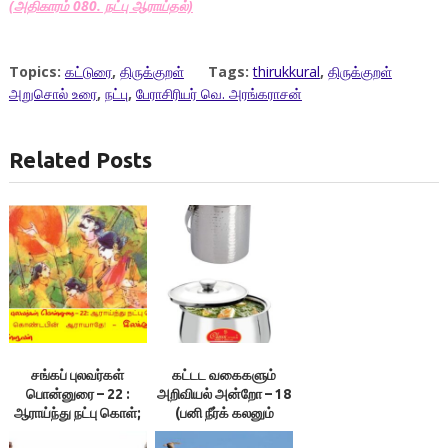
(அதிகாரம் 080. நட்பு ஆராய்தல்)
Topics:
கட்டுரை
,
திருக்குறள்
Tags:
thirukkural
,
திருக்குறள்
அறுசொல் உரை
,
நட்பு
,
பேராசிரியர் வெ. அரங்கராசன்
Related Posts
சங்கப் புலவர்கள்
கட்டட வகைகளும்
பொன்னுரை – 22 :
அறிவியல் அன்றோ – 18
ஆராய்ந்து நட்பு கொள்;
(பனி நீர்க் கலனும்
நட்பு கொண்டபின்
வெந்நீர்க் கலனும்) –