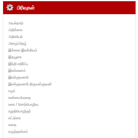
பிரிவுகள்
அயல்நாடு
அறிக்கை
அறிவியல்
அழைப்பிதழ்
இக்கால இலக்கியம்
இதழுரை
இந்தி எதிர்ப்பு
இலக்கணம்
இலக்குவனார்
இலக்குவனார் திருவள்ளுவன்
ஈழம்
உண்மைக்கதை
உரை / சொற்பொழிவு
உறுதிமொழிஞர்
கட்டுரை
கதை
கருத்தரங்கம்