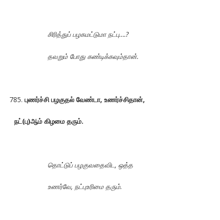
சிரித்துப் பழகமட்டுமா நட்பு….?
தவறும் போது கண்டிக்கவும்தான்.
புணர்ச்சி பழகுதல் வேண்டா, உணர்ச்சிதான்,
நட்(பு)ஆம் கிழமை தரும்.
தொட்டுப் பழகுவதைவிட, ஒத்த
உணர்வே, நட்புஉரிமை தரும்.