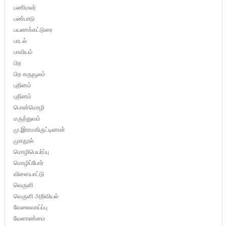
பணிமலர்
பண்பாடு
பயணக்கட்டுரை
பாடல்
பாவியம்
பிற
பிற கருவூலம்
புதினம்
புதினம்
பொன்மொழி
மருத்துவம்
மு.இராமகிருட்டிணன்
முகநூல்
மொழிபெயர்ப்பு
மொழிப்போர்
விளையாட்டு
வெருளி
வெருளி அறிவியல்
வேலைவாய்ப்பு
வேளாண்மை