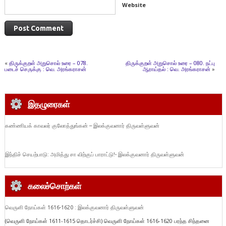
Website
«
திருக்குறள் அறுசொல் உரை – 078.
திருக்குறள் அறுசொல் உரை – 080. நட்பு
படைச் செருக்கு : வெ. அரங்கராசன்
ஆராய்தல் : வெ. அரங்கராசன்
»
இதழுரைகள்
கண்ணியக் காவலர் குலோத்துங்கன் – இலக்குவனார் திருவள்ளுவன்
இந்திச் செயற்பாடு: அமித்து சா விற்குப் பாராட்டு!- இலக்குவனார் திருவள்ளுவன்
கலைச்சொற்கள்
வெருளி நோய்கள் 1616-1620 : இலக்குவனார் திருவள்ளுவன்
(வெருளி நோய்கள் 1611-1615 தொடர்ச்சி) வெருளி நோய்கள் 1616-1620 பரந்த சிந்தனை