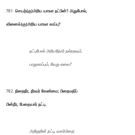
செயற்(கு)அரிய யாஉள நட்பின்? அதுபோல்,
வினைக்(கு)அரிய யாஉள காப்பு?
நட்புபோல் அரியதோர் நல்உறவும்,
பாதுகாப்பும், வேறு எவை?
நிறைநீர, நீரவர் கேண்மை; பிறைமதிப்
பின்நீர, பேதையார் நட்பு.
அறிஞரின் நட்பு, வளர்பிறை;