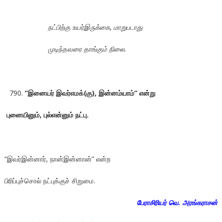
நட்பிற்கு உயர்இருக்கை, மாறுபடாது
முடிந்தவரை தாங்கும் நிலை.
“இனையர் இவர்எமக்(கு), இன்னம்யாம்” என்று
புனையினும், புல்என்னும் நட்பு.
“இவர்இன்னார், நான்இன்னான்” என்ற
பிரிப்புச்சொல் நட்புக்குச் சிறுமை.
பேராசிரியர் வெ. அரங்கராசன்