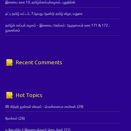
இணைய உரை 10, தமிழ்க்காப்புக்கழகம், புதுதில்லி
நட்பு தமிழ் வட்டம், 7ஆவது ஆண்டு தமிழ் விழா, மதுரை
தமிழ்க் காப்புக் கழகம் – இணைய அரங்கம்: ஆளுமையர் உரை 171 & 172 ;
நூலரங்கம்
Recent Comments
Hot Topics
85 சித்தர் நூல்கள் விவரம் - பொன்னையா சாமிகள்
(29)
நோக்கம்
(26)
ம.சோ.விக்டர் இணையத்தளம் தொடக்கம்
(11)