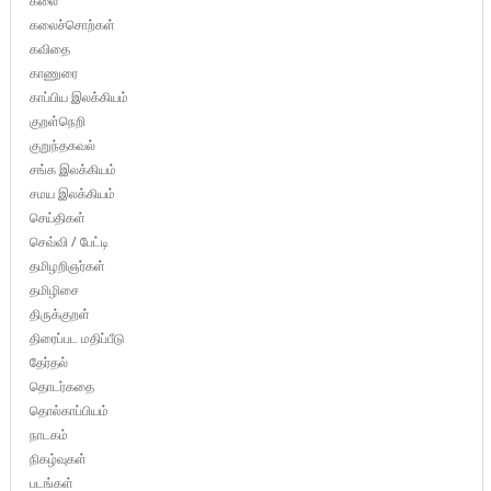
கலை
கலைச்சொற்கள்
கவிதை
காணுரை
காப்பிய இலக்கியம்
குறள்நெறி
குறுந்தகவல்
சங்க இலக்கியம்
சமய இலக்கியம்
செய்திகள்
செவ்வி / பேட்டி
தமிழறிஞர்கள்
தமிழிசை
திருக்குறள்
திரைப்பட மதிப்பீடு
தேர்தல்
தொடர்கதை
தொல்காப்பியம்
நாடகம்
நிகழ்வுகள்
படங்கள்