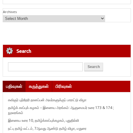
Archives
Search
பதிவுகள்
கருத்துகள்
பிரிவுகள்
கவிஞர் புத்தேரி தானப்பன் அவர்களுக்குப் பாராட்டு விழா
தமிழ்க் காப்புக் கழகம் – இணைய அரங்கம்: ஆளுமையர் உரை 173 & 174 ;
நூலரங்கம்
இணைய உரை 10, தமிழ்க்காப்புக்கழகம், புதுதில்லி
நட்பு தமிழ் வட்டம், 7ஆவது ஆண்டு தமிழ் விழா, மதுரை