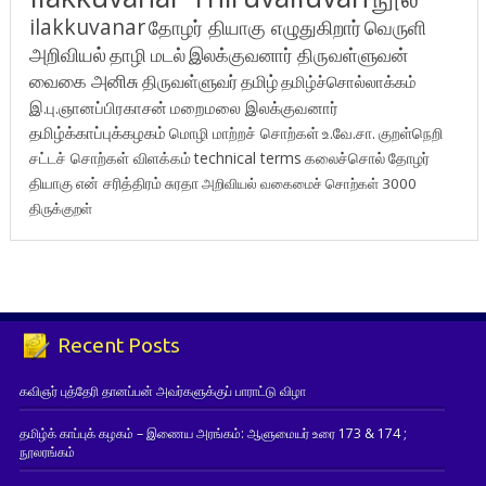
ilakkuvanar
தோழர் தியாகு எழுதுகிறார்
வெருளி
அறிவியல்
தாழி மடல்
இலக்குவனார் திருவள்ளுவன்
வைகை அனிசு
திருவள்ளுவர்
தமிழ்
தமிழ்ச்சொல்லாக்கம்
இ.பு.ஞானப்பிரகாசன்
மறைமலை இலக்குவனார்
தமிழ்க்காப்புக்கழகம்
மொழி மாற்றச் சொற்கள்
உ.வே.சா.
குறள்நெறி
சட்டச் சொற்கள் விளக்கம்
technical terms
கலைச்சொல்
தோழர்
தியாகு
என் சரித்திரம்
சுரதா
அறிவியல் வகைமைச் சொற்கள் 3000
திருக்குறள்
Recent Posts
கவிஞர் புத்தேரி தானப்பன் அவர்களுக்குப் பாராட்டு விழா
தமிழ்க் காப்புக் கழகம் – இணைய அரங்கம்: ஆளுமையர் உரை 173 & 174 ;
நூலரங்கம்