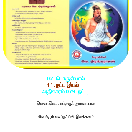
02. பொருள் பால்
11. நட்பு இயல்
அதிகாரம் 079. நட்பு
இணைஇலா
நலம்தரும்
துணையாக
விளங்கும்
வளர்நட்பின்
இலக்கனம்
.