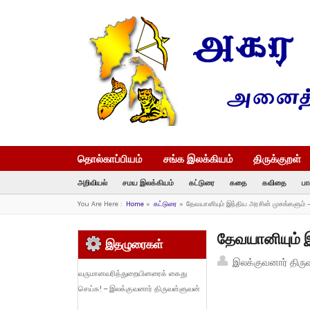
தொல்காப்பியம்
சங்க இலக்கியம்
திருக்குறள்
அறிவியல்
சமய இலக்கியம்
கட்டுரை
கதை
கவிதை
பா
You Are Here :
Home
»
கட்டுரை
»
தேவயானியும் இந்திய அரசின் முகங்களும்
தேவயானியும் 
இதழுரைகள்
இலக்குவனார் திரு
வருமானவரித்துறையினரைக் கைது
செய்க! – இலக்குவனார் திருவள்ளுவன்