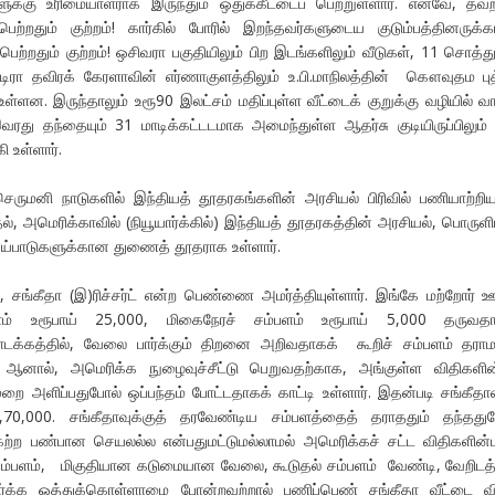
ுக்கு உரிமையாளராக இருந்தும் ஒதுக்கீட்டைப் பெற்றுள்ளார். எனவே, த
பெற்றதும் குற்றம்! கார்கில் போரில் இறந்தவர்களுடைய குடும்பத்தினருக
டு பெற்றதும் குற்றம்! ஒசிவரா பகுதியிலும் பிற இடங்களிலும் வீடுகள், 11 சொத்த
்டிரா தவிரக் கேரளாவின் எர்ணாகுளத்திலும் உ.பி.மாநிலத்தின் கௌவுதம பு
ள்ளன. இருந்தாலும் உரூ90 இலட்சம் மதிப்புள்ள வீட்டைக் குறுக்கு வழியில் வ
ரது தந்தையும் 31 மாடிக்கட்டடமாக அமைந்துள்ள ஆதர்சு குடியிருப்பிலும்
ி உள்ளார்.
செருமனி நாடுகளில் இந்தியத் தூதரகங்களின் அரசியல் பிரிவில் பணியாற்றிய
, அமெரிக்காவில் (நியூயார்க்கில்) இந்தியத் தூதரகத்தின் அரசியல், பொருளி
்பாடுகளுக்கான துணைத் தூதராக உள்ளார்.
், சங்கீதா (இ)ரிச்சர்ட் என்ற பெண்ணை அமர்த்தியுள்ளார். இங்கே மற்றோர் 
்பளம் உரூபாய் 25,000, மிகைநேரச் சம்பளம் உரூபாய் 5,000 தருவதா
தொடக்கத்தில், வேலை பார்க்கும் திறனை அறிவதாகக் கூறிச் சம்பளம் தராம
) ஆனால், அமெரிக்க நுழைவுச்சீட்டு பெறுவதற்காக, அங்குள்ள விதிகளின
ுறை அளிப்பதுபோல் ஒப்பந்தம் போட்டதாகக் காட்டி உள்ளார். இதன்படி சங்கீதா
2,70,000. சங்கீதாவுக்குத் தரவேண்டிய சம்பளத்தைத் தராததும் தந்தது
ேற்ற பண்பான செயலல்ல என்பதுமட்டுமல்லாமல் அமெரிக்கச் சட்ட விதிகளின்ப
த சம்பளம், மிகுதியான கடுமையான வேலை, கூடுதல் சம்பளம் வேண்டி, வேறிடத்
ர்க்க ஒத்துக்கொள்ளாமை போன்றவற்றால் பணிப்பெண் சங்கீதா வீட்டை வி