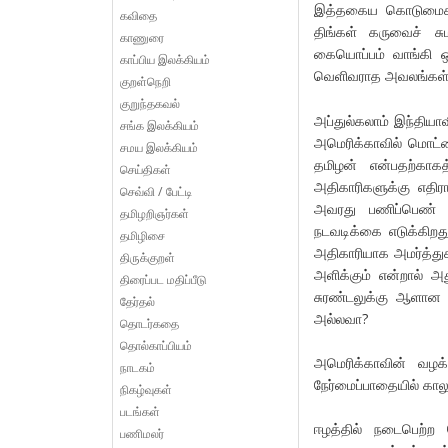
இத்தகைய கொடுமைகள்
கவிதை
திங்கள் கருவைச் ச
காணுரை
கையொப்பம் வாங்கி ஒப
காப்பிய இலக்கியம்
வெளிவராத அவலங்கள் 
குறள்நெறி
குறுந்தகவல்
அப்துல்கலாம் இந்திய
சங்க இலக்கியம்
அமெரிக்காவில் மொட்ட
சமய இலக்கியம்
தமிழன் என்பதற்கா
செய்திகள்
அதிகாரிகளுக்கு எதி
செவ்வி / பேட்டி
அவரது பணிப்பெண் 
தமிழறிஞர்கள்
நடவடிக்கை எடுக்கிறத
தமிழிசை
அதிகாரியாக அமர்த்துக
திருக்குறள்
அளிக்கும் என்றால் அ
திரைப்பட மதிப்பீடு
சுரண்டலுக்கு ஆளான 
தேர்தல்
அல்லவா?
தொடர்கதை
தொல்காப்பியம்
அமெரிக்காவின் வழ
நாடகம்
நேர்மைப்பாதையில் கால
நிகழ்வுகள்
படங்கள்
ஈழத்தில் நடைபெற்ற
பணிமலர்