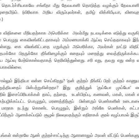
 தொடர்ச்சியாகவே சங்கீதா மீது தேவயானி தொடுத்த வழக்கும் தேவயானி
ையீடும். (விரிவாக அறிய விரும்புவர்கள், தமிழ் விக்கிபீடியா, வினவு
.)
 விதிகளை மீறியதற்காக அமெரிக்கா அவர்மீது நடவடிக்கை எடுத்து வருகி
் பொழுது கைவிலங்கிட்டதாகவும் அம்மணமாக்கி ஆய்வு செய்ததாகவும் இந
யுள்ளது. கை விலங்கிட்டதை மறுக்கும் அமெரிக்கா, அவர்கள் நாட்டு விதிப்
தமக்கோ பிறருக்கோ தீங்கிழைக்கும் எதையும் மறைத்து வைத்திருக்கக்கூ
 ஆய்வு மேற்கொள்வதாகத் தெரிவித்துள்ளது. சரி எது, தவறு எது என்ற 
 போகவில்லை.
லும் இந்தியா என்ன செய்கிறது? ‘தன் குற்றம் நீங்கிப் பிறர் குற்றம் காணும
ுறுத்தியதைப் பின்பற்றுகின்றதா? இது குறித்துக் ‘குய்யோ முய்யோ’ எ
்தில் இசைப்பிரியாக்கள் தாய், தந்தை, உடன்பிறப்பு, கணவன், மகள், மகன் 
கற்பழிக்கப்பட்ட பொழுதும், மரணத்திற்குப் பின்னரும் பெண்களின் உடைக
ு மாறாக நடந்து கொண்ட பொழுதும், இன்றும் அங்கே பெண்கள், கட்டா
்பிற்கும் ஆளாக்கப்படும் சூழல் நிலவுவதற்கும் எதிராகக் குரல் எழுப்பாமல் இருப
ங்கள் என்றாலே ஆண் குற்றச்சாட்டிற்கு ஆளானாலும் அவன் வீட்டுப் பெண்களு