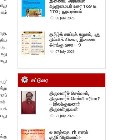
இணைய அரங்கம்:
மீது
ஆளுமையர் உரை 169 &
170 ; நூலரங்கம்
தளம்
08 July 2026
றது.
தமிழ்க் காப்புக் கழகம், புது
்திய
தில்லிக் கிளை, இணைய
அரங்கு உரை – 9
படி,
07 July 2026
டாது
வாது
கட்டுரை
ாறு’
ன்று
திருவளர்ச் செல்வன்,
எனப்
திருவளர்ச் செல்வி சரியா?
ளைக்
– இலக்குவனார்
யக்
திருவள்ளுவன்
்பது
21 July 2026
ல கரத்தை rh எனக்
க்கு
குறிப்பிடுவோம்!-