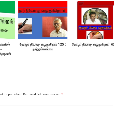
விசவனூர் வே. தளபதி
திகளில்
தோழர் தியாகு எழுதுகிறார் 125 :
தோழர் தியாகு எழுதுகிறார் 
ை-
நாற்றங்கால்￼
ள்ளுவன்
not be published.
Required fields are marked
*