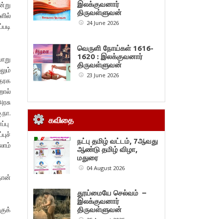
இலக்குவனார்
்று
திருவள்ளுவன்
ில்
24 June 2026
்படி
வெருளி நோய்கள் 1616-
1620 : இலக்குவனார்
வாறு
திருவள்ளுவன்
லும்
23 June 2026
தரக
றால்
ரசு
.நா.
கவிதை
ப்பு
புச்
நட்பு தமிழ் வட்டம், 7ஆவது
லாம்
ஆண்டு தமிழ் விழா,
மதுரை
04 August 2026
ான்
தூய்மையே செல்வம் –
இலக்குவனார்
ுக்
திருவள்ளுவன்