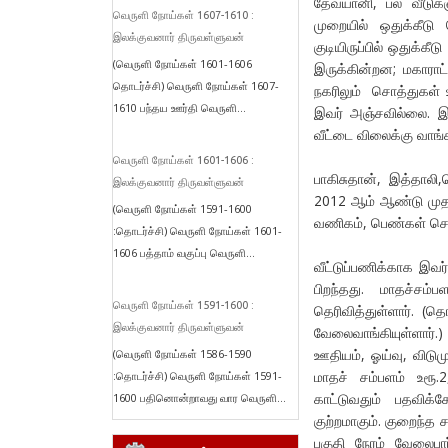
தேவயானி, பல வீடுகள
வெருளி நோய்கள் 1607-1610 :
முறையில் ஒதுக்கீடு 
இலக்குவனார் திருவள்ளுவன்
குடியிருப்பில் ஒதுக்கீ
(வெருளி நோய்கள் 1601-1606
இருக்கின்றன; மகாராட
தொடர்ச்சி) வெருளி நோய்கள் 1607-
நகரிலும் சொத்துகள் உ
1610 பந்தய ஊர்தி வெருளி...
இவர் அஞ்சவில்லை. இவ
வீட்டை விலைக்கு வாங்க
வெருளி நோய்கள் 1601-1606 :
பாகிசுதான், இத்தாலி,
இலக்குவனார் திருவள்ளுவன்
2012 ஆம் ஆண்டு முதல்
(வெருளி நோய்கள் 1591-1600
வணிகம், பெண்கள் செய
:தொடர்ச்சி) வெருளி நோய்கள் 1601-
1606 பத்தாம் வகுப்பு வெருளி...
வீட்டுப்பணிக்காக இவர
பிறந்தது. மாதச்சம
வெருளி நோய்கள் 1591-1600 :
தெரிவித்துள்ளார். (
இலக்குவனார் திருவள்ளுவன்
வேலைவாங்கியுள்ளார்.
ஊதியம், ஓய்வு, விடும
(வெருளி நோய்கள் 1586-1590
மாதச் சம்பளம் உரூ.
:தொடர்ச்சி) வெருளி நோய்கள் 1591-
காட்டுவதும் பதவிக்க
1600 பதினொன்றாவது வார வெருளி...
குற்றமாகும். குறைந்
பகுதி நேரம் வேலைபா