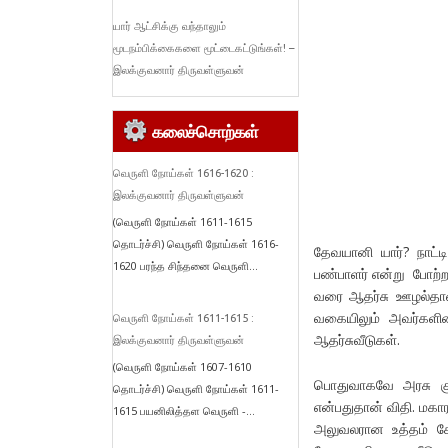
யார் ஆட்சிக்கு வந்தாலும்
மூடநம்பிக்கைகளை மூட்டைகட்டுங்கள்! –
இலக்குவனார் திருவள்ளுவன்
கலைச்சொற்கள்
வெருளி நோய்கள் 1616-1620 :
இலக்குவனார் திருவள்ளுவன்
(வெருளி நோய்கள் 1611-1615
தொடர்ச்சி) வெருளி நோய்கள் 1616-
தேவயானி யார்? நாட்டி
1620 பரந்த சிந்தனை வெருளி...
பண்பாளர் என்று போற்றப
வரை ஆதர்சு ஊழல்தான்
வகையிலும் அவர்களின்
வெருளி நோய்கள் 1611-1615 :
ஆதர்சுவீடுகள்.
இலக்குவனார் திருவள்ளுவன்
(வெருளி நோய்கள் 1607-1610
பொதுவாகவே அரசு குட
தொடர்ச்சி) வெருளி நோய்கள் 1611-
என்பதுதான் விதி. மகார
1615 பயனிலித்தள வெருளி -...
அலுவலரான உத்தம் கோ