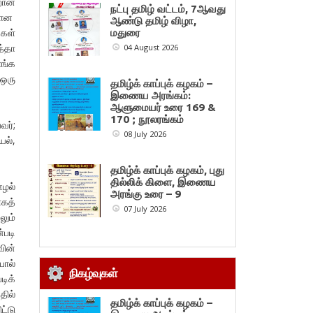
வறான
நட்பு தமிழ் வட்டம், 7ஆவது
்கான
ஆண்டு தமிழ் விழா,
ுகள்
மதுரை
த்தா
04 August 2026
ாங்க
 ஒரு
தமிழ்க் காப்புக் கழகம் –
இணைய அரங்கம்:
ஆளுமையர் உரை 169 &
170 ; நூலரங்கம்
வர்;
08 July 2026
யல்,
தமிழ்க் காப்புக் கழகம், புது
தில்லிக் கிளை, இணைய
ஊழல்
அரங்கு உரை – 9
கத்
07 July 2026
லும்
்படி
வின்
போல்
நிகழ்வுகள்
டிக்
தில்
தமிழ்க் காப்புக் கழகம் –
ட்டு