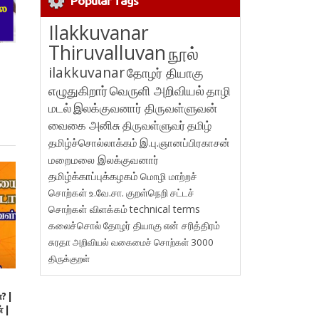
Popular Tags
Ilakkuvanar
Thiruvalluvan
நூல்
ilakkuvanar
தோழர் தியாகு
எழுதுகிறார்
வெருளி அறிவியல்
தாழி
மடல்
இலக்குவனார் திருவள்ளுவன்
வைகை அனிசு
திருவள்ளுவர்
தமிழ்
தமிழ்ச்சொல்லாக்கம்
இ.பு.ஞானப்பிரகாசன்
மறைமலை இலக்குவனார்
தமிழ்க்காப்புக்கழகம்
மொழி மாற்றச்
சொற்கள்
உ.வே.சா.
குறள்நெறி
சட்டச்
சொற்கள் விளக்கம்
technical terms
கலைச்சொல்
தோழர் தியாகு
என் சரித்திரம்
சுரதா
அறிவியல் வகைமைச் சொற்கள் 3000
திருக்குறள்
? |
 |