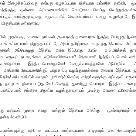
 இழைக்கப்படுவது என்பது எழுதப்படாத விதியாக உள்ளதே! நளினி, மூன
ுமந்திருந்த தன்னை அம்மணமாக்கிக் கொடுமை செய்து வெற்றுத்தாள்கள
்புதல் வாக்குமூலத்தை உருவாக்கிக் கொண்டார்கள் என்று கூறுகிறாரே! இப
மிகுதியாக உள்ளனவே!
ாவின் முதல் குடிமகனாக நாட்டின் குடியரசுத் தலைவராக இருந்த பொழுது இவ்
ைக் கட்டையாய் நிறுத்தப்பட்டாரே! அவர் தமிழ்மகனாக நடந்து கொள்ளாவிட்டா
கத்தான் அப்பொழுது இந்திய அரசு இப்போது போல் அமெரிக்கத் தூ
ராக எதுவும் நடவடிக்கை எடுக்கவில்லையா? தேவயானி இந்தியப் பெண் என்
சங்கீதாவும் இந்தியப்பெண்தானே! அவருக்காகத்தானே அமெரிக்க அ
ு. அதிகாரி தேவயானிக்குப் பாதுகாப்பு வழங்குவதற்காக அவரை இந்தியா, ஐ
ிறதே! அப்பதவியில் அமரும் முன்னர்ச் செய்த குற்றங்களுக்கு அப்பதவி பாதுகா
து தவறான நிலைப்பாடுதானே! அதைத் துணிந்து செய்யும் இந்தியா, உழைப்
பணிப்பெண் சங்கீதா மீதுள்ள வழக்குகளையும் முடித்து அவரை விடுவிக்க
க்கு உசாவல் முறை தவறு என்னும் இந்தியா அதற்கு முன்னதாகத் த
ூன்ற வேண்டும்.
 பெண்களுக்கு எதிரான கட்டாய வன்மையான பாலுறவுக் கொடுமைகளுக்க