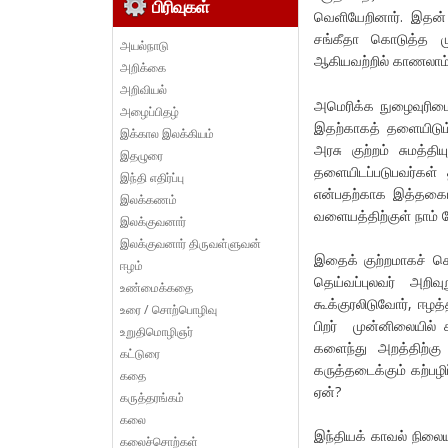
பிரிவுகள்
வெளியேறினார். இதன்
சங்கீதா கொடுத்த முற
அயல்நாடு
ஆகியவற்றில் காணலாம்
அறிக்கை
அறிவியல்
அமெரிக்க நுழைவுரிமை
அழைப்பிதழ்
இதற்காகத் தளையிடும
இக்கால இலக்கியம்
அரசு குற்றம் சுமத்தி
இதழுரை
தளையிடப்படுபவர்கள் 
இந்தி எதிர்ப்பு
என்பதற்காக இத்தகைய
இலக்கணம்
வளையத்திற்குள் நாம்
இலக்குவனார்
இலக்குவனார் திருவள்ளுவன்
இதைக் குற்றமாகச் சொல்
ஈழம்
தெய்வப்புலவர் அறிவ
உண்மைக்கதை
கூக்குரலிடுவோர், ஈழத
உரை / சொற்பொழிவு
பிறர் முன்னிலையில் 
உறுதிமொழிஞர்
களைந்து அறத்திற்க
கட்டுரை
கருத்தடைக்கும் கற்பழிப
கதை
ஏன்?
கருத்தரங்கம்
கலை
இந்தியக் காவல் நிலைய
கலைச்சொற்கள்