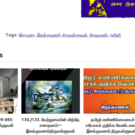
Tags:
இதழுரை
,
இலக்குவனார் திருவள்ளுவன்
,
தேவயானி
,
நளினி
s
89-693:
130./133. வேற்றுமையின் வித்தே
தமிழர் எண்ணிக்கையைச்
ள்ளுவன்
சனாதனம்! –
சரியாகக் குறிக்க வேண்டாவா
இலக்குவனார்திருவள்ளுவன்
இலக்குவனார் திருவள்ளுவன்