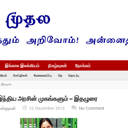
இக்கால இலக்கியம்
நிகழ்வுகள்
நோக்கம்
வியம்
செய்திகள்
வேலைவாய்ப்பு
பிற
தொடர்பு
 – இதழுரை
இந்திய அரசின் முகங்களும் – இதழுரை
வள்ளுவன்
22 December 2013
No Comment