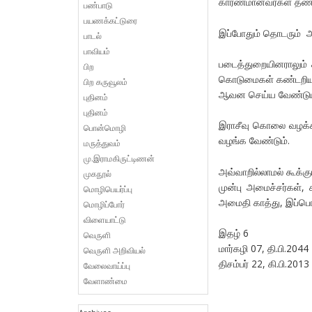
காரணமானவர்கள் தண்டி
பண்பாடு
பயணக்கட்டுரை
இப்போதும் தொடரும் அ
பாடல்
பாவியம்
படைத்துறையினராலும் 
பிற
கொடுமைகள் கண்டறியப்ப
பிற கருவூலம்
ஆவன செய்ய வேண்டும
புதினம்
புதினம்
இராசீவு கொலை வழக்
பொன்மொழி
வழங்க வேண்டும்.
மருத்துவம்
மு.இராமகிருட்டிணன்
அவ்வாறில்லாமல் கூக்க
முகநூல்
முன்பு அமைச்சர்கள்,
மொழிபெயர்ப்பு
அமைதி காத்து, இப்பொழு
மொழிப்போர்
விளையாட்டு
இதழ் 6
வெருளி
மார்கழி 07, தி.பி.2044
வெருளி அறிவியல்
திசம்பர் 22, கி.பி.2013
வேலைவாய்ப்பு
வேளாண்மை