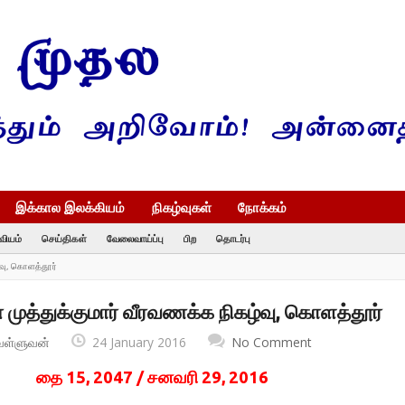
இக்கால இலக்கியம்
நிகழ்வுகள்
நோக்கம்
வியம்
செய்திகள்
வேலைவாய்ப்பு
பிற
தொடர்பு
்வு, கொளத்தூர்
் முத்துக்குமார் வீரவணக்க நிகழ்வு, கொளத்தூர்
வள்ளுவன்
24 January 2016
No Comment
தை 15, 2047 / சனவரி 29, 2016