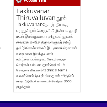
Popular Tags
Ilakkuvanar
Thiruvalluvan
நூல்
ilakkuvanar
தோழர் தியாகு
எழுதுகிறார்
வெருளி அறிவியல்
தாழி
மடல்
இலக்குவனார் திருவள்ளுவன்
வைகை அனிசு
திருவள்ளுவர்
தமிழ்
தமிழ்ச்சொல்லாக்கம்
இ.பு.ஞானப்பிரகாசன்
»
மறைமலை இலக்குவனார்
தமிழ்க்காப்புக்கழகம்
மொழி மாற்றச்
சொற்கள்
உ.வே.சா.
குறள்நெறி
சட்டச்
சொற்கள் விளக்கம்
technical terms
கலைச்சொல்
தோழர் தியாகு
என் சரித்திரம்
சுரதா
அறிவியல் வகைமைச் சொற்கள் 3000
திருக்குறள்