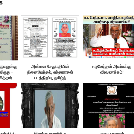
s
ளுவனுக்கு
அன்னை சேதுமதியின்
ஈழவேந்தன் அவர்கட்கு
விருது –
நினைவேந்தல், சுந்தரராசன்
வீரவணக்கம்!
ித்தார்
படத்திறப்பு, தமிழ்த்
தொண்டறத்தாருக்குப் பாராட்டு
றார் 114:
இளங்குமரனார்க்கு
முதுமுனைவர்