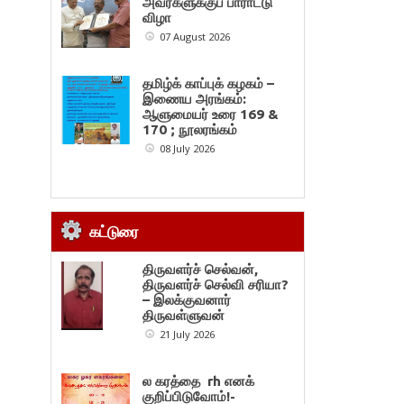
அவர்களுக்குப் பாராட்டு
விழா
07 August 2026
தமிழ்க் காப்புக் கழகம் –
இணைய அரங்கம்:
ஆளுமையர் உரை 169 &
170 ; நூலரங்கம்
08 July 2026
கட்டுரை
திருவளர்ச் செல்வன்,
திருவளர்ச் செல்வி சரியா?
– இலக்குவனார்
திருவள்ளுவன்
21 July 2026
ல கரத்தை rh எனக்
குறிப்பிடுவோம்!-