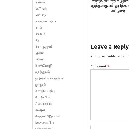
படங்கள்
முத்துக்குமார் குறித்
பணிமலர்
கட்டுரை
பண்பாடு
பயணக்கட்டுரை
பாடல்
பாவியம்
பிற
Leave a Reply
பிற கருவூலம்
புதினம்
Your email address will 
புதினம்
பொன்மொழி
Comment
*
மருத்துவம்
மு.இராமகிருட்டிணன்
முகநூல்
மொழிபெயர்ப்பு
மொழிப்போர்
விளையாட்டு
வெருளி
வெருளி அறிவியல்
வேலைவாய்ப்பு
வேளாண்மை