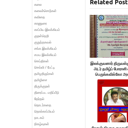
Related Post
கலை
கலைச்சொற்கள்
கவிதை
காணுரை
காப்பிய இலக்கியம்
குறள்நெறி
குறுந்தகவல்
சங்க இலக்கியம்
சமய இலக்கியம்
செய்திகள்
இலக்குவனார் திருவள்
செவ்வி / பேட்டி
அடர் தமிழ்ப் போராளி 
தமிழறிஞர்கள்
பெருங்கவிக்கோ அள
தமிழிசை
திருக்குறள்
திரைப்பட மதிப்பீடு
தேர்தல்
தொடர்கதை
தொல்காப்பியம்
நாடகம்
நிகழ்வுகள்
தோழர் தியாகு எழுதுகி