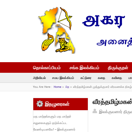
தொல்காப்பியம்
சங்க இலக்கியம்
திருக்குறள்
அறிவியல்
சமய இலக்கியம்
கட்டுரை
கதை
கவிதை
பா
You Are Here :
Home
»
பிற
»
வீரத்தமிழ்மகன் முத்துக்குமார் வீரவணக்க நிகழ
வீரத்தமிழ்மகன
இதழுரைகள்
இலக்குவனார் திரு
மத மாற்றங்களும் மத மாற்றச்
சலுகைகளும் தடுக்கப்பட
வேண்டியனவே! – இலக்குவனார்