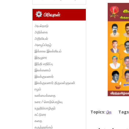
பிரிவுகள்
அயல்நாடு
அறிக்கை
அறிவியல்
அழைப்பிதழ்
இக்கால இலக்கியம்
இதழுரை
இந்தி எதிர்ப்பு
இலக்கணம்
இலக்குவனார்
இலக்குவனார் திருவள்ளுவன்
ஈழம்
உண்மைக்கதை
உரை / சொற்பொழிவு
உறுதிமொழிஞர்
Topics:
பிற
Tags
கட்டுரை
கதை
கருத்தரங்கம்