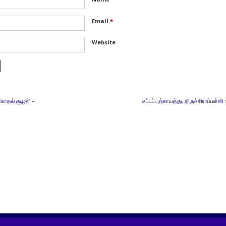
Email
*
Website
‘காதல் சூழல்’ –
சட்டப்பஞ்சாயத்து, திருச்சிராப்பள்ளி