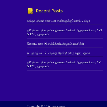
Recent Posts
கவிஞர் புத்தேரி தானப்பன் அவர்களுக்குப் பாராட்டு விழா
தமிழ்க் காப்புக் கழகம் – இணைய அரங்கம்: ஆளுமையர் உரை 173
& 174 ; நூலரங்கம்
இணைய உரை 10, தமிழ்க்காப்புக்கழகம், புதுதில்லி
நட்பு தமிழ் வட்டம், 7ஆவது ஆண்டு தமிழ் விழா, மதுரை
தமிழ்க் காப்புக் கழகம் – இணைய அரங்கம்: ஆளுமையர் உரை 171
& 172 ; நூலரங்கம்
Copyright © 2026. அகர முதல