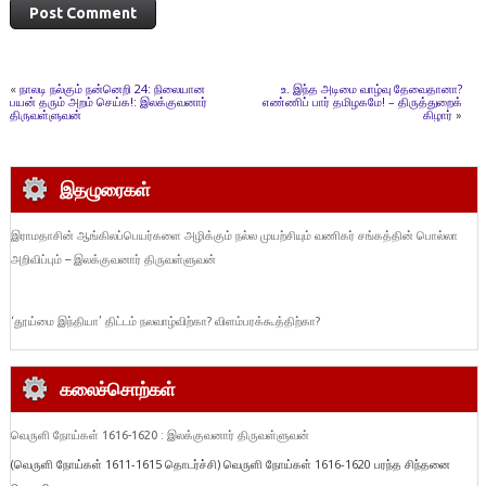
«
நாலடி நல்கும் நன்னெறி 24: நிலையான
உ. இந்த அடிமை வாழ்வு தேவைதானா?
பயன் தரும் அறம் செய்க!: இலக்குவனார்
எண்ணிப் பார் தமிழகமே! – திருத்துறைக்
திருவள்ளுவன்
கிழார்
»
இதழுரைகள்
இராமதாசின் ஆங்கிலப்பெயர்களை அழிக்கும் நல்ல முயற்சியும் வணிகர் சங்கத்தின் பொல்லா
அறிவிப்பும் – இலக்குவனார் திருவள்ளுவன்
‘தூய்மை இந்தியா’ திட்டம் நலவாழ்விற்கா? விளம்பரக்கூத்திற்கா?
கலைச்சொற்கள்
வெருளி நோய்கள் 1616-1620 : இலக்குவனார் திருவள்ளுவன்
(வெருளி நோய்கள் 1611-1615 தொடர்ச்சி) வெருளி நோய்கள் 1616-1620 பரந்த சிந்தனை