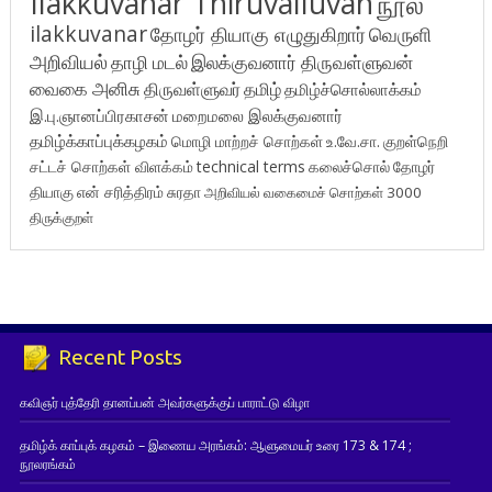
Ilakkuvanar Thiruvalluvan
நூல்
ilakkuvanar
தோழர் தியாகு எழுதுகிறார்
வெருளி
அறிவியல்
தாழி மடல்
இலக்குவனார் திருவள்ளுவன்
வைகை அனிசு
திருவள்ளுவர்
தமிழ்
தமிழ்ச்சொல்லாக்கம்
இ.பு.ஞானப்பிரகாசன்
மறைமலை இலக்குவனார்
தமிழ்க்காப்புக்கழகம்
மொழி மாற்றச் சொற்கள்
உ.வே.சா.
குறள்நெறி
சட்டச் சொற்கள் விளக்கம்
technical terms
கலைச்சொல்
தோழர்
தியாகு
என் சரித்திரம்
சுரதா
அறிவியல் வகைமைச் சொற்கள் 3000
திருக்குறள்
Recent Posts
கவிஞர் புத்தேரி தானப்பன் அவர்களுக்குப் பாராட்டு விழா
தமிழ்க் காப்புக் கழகம் – இணைய அரங்கம்: ஆளுமையர் உரை 173 & 174 ;
நூலரங்கம்