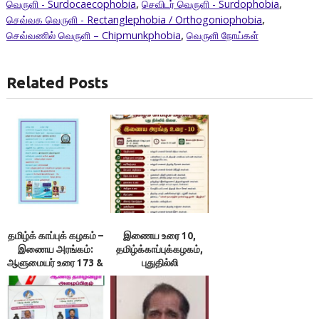
வெருளி - Surdocaecophobia
,
செவிடர் வெருளி - Surdophobia
,
செவ்வக வெருளி - Rectanglephobia / Orthogoniophobia
,
செவ்வணில் வெருளி – Chipmunkphobia
,
வெருளி நோய்கள்
Related Posts
தமிழ்க் காப்புக் கழகம் –
இணைய உரை 10,
இணைய அரங்கம்:
தமிழ்க்காப்புக்கழகம்,
ஆளுமையர் உரை 173 &
புதுதில்லி
174 ; நூலரங்கம்