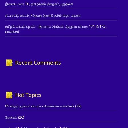
இணைய உரை 10, தமிழ்க்காப்புக்கழகம், புதுதில்லி
நட்பு தமிழ் வட்டம், 7ஆவது ஆண்டு தமிழ் விழா, மதுரை
தமிழ்க் காப்புக் கழகம் – இணைய அரங்கம்: ஆளுமையர் உரை 171 & 172 ;
நூலரங்கம்
Recent Comments
Hot Topics
85 சித்தர் நூல்கள் விவரம் - பொன்னையா சாமிகள்
(29)
நோக்கம்
(26)