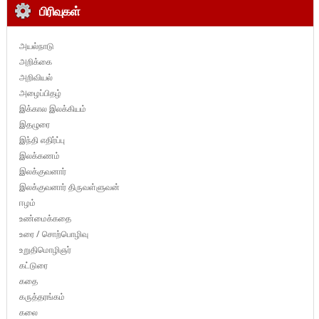
பிரிவுகள்
அயல்நாடு
அறிக்கை
அறிவியல்
அழைப்பிதழ்
இக்கால இலக்கியம்
இதழுரை
இந்தி எதிர்ப்பு
இலக்கணம்
இலக்குவனார்
இலக்குவனார் திருவள்ளுவன்
ஈழம்
உண்மைக்கதை
உரை / சொற்பொழிவு
உறுதிமொழிஞர்
கட்டுரை
கதை
கருத்தரங்கம்
கலை