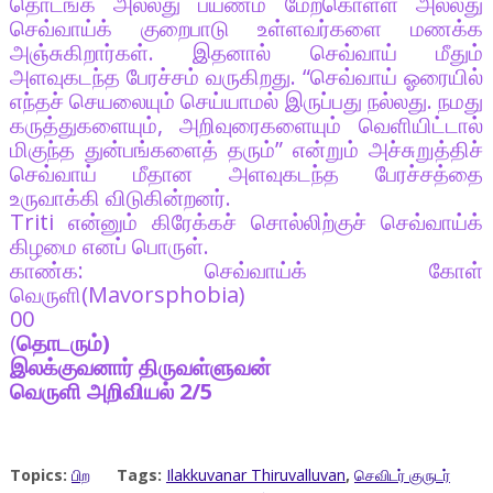
தொடங்க அல்லது பயணம் மேற்கொள்ள அல்லது
செவ்வாய்க் குறைபாடு உள்ளவர்களை மணக்க
அஞ்சுகிறார்கள். இதனால் செவ்வாய் மீதும்
அளவுகடந்த பேரச்சம் வருகிறது. “செவ்வாய் ஓரையில்
எந்தச் செயலையும் செய்யாமல் இருப்பது நல்லது. நமது
கருத்துகளையும், அறிவுரைகளையும் வெளியிட்டால்
மிகுந்த துன்பங்களைத் தரும்” என்றும் அச்சுறுத்திச்
செவ்வாய் மீதான அளவுகடந்த பேரச்சத்தை
உருவாக்கி விடுகின்றனர்.
Triti என்னும் கிரேக்கச் சொல்லிற்குச் செவ்வாய்க்
கிழமை எனப் பொருள்.
காண்க: செவ்வாய்க் கோள்
வெருளி(Mavorsphobia)
00
(
தொடரும்)
இலக்குவனார் திருவள்ளுவன்
வெருளி அறிவியல் 2/5
Topics:
பிற
Tags:
Ilakkuvanar Thiruvalluvan
,
செவிடர் குருடர்