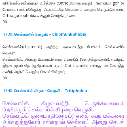
கிரேக்கச்சொற்களான ஆர்த்தோ (Ortho(நேராக/வலது) , கோனியா(gonio/
கோணம்) என்பதிலிருந்து பெறப்பட்டதே செவவ்கம் என்னும் பொருள்கொண்ட
Orthogoniophobia என்னும் சொற்சேர்க்கை.
00
செவ்வணில் வெருளி – Chipmunkphobia
செவ்வணில்(chipmunk) குறித்த அளவுகடந்த பேரச்சம் செவ்வணில்
வெருளி.
செவ்வணில், தீங்ஙகு விளைவிக்காத கொறிப்பி (கொறித்துண்ணி). எனினும்
இதன் மூலம் தொற்றுநோய்கள் பரவும் பேரிடர் வாய்ப்பு உள்ளது. எனவே, இது
கண்டு அஞ்சி வெறுப்பு கொள்கின்றனர்.
00
செவ்வாய்க் கிழமை வெருளி – Tritiphobia
செவ்வாய்க் கிழமைபற்றிய பெருங்கவலையும்
பேரச்சமும் செவ்வாய்க் கிழமை வெருளி.
செவ்வாய்க் குறைபாடு(தோசம்) எனக் கூறி மக்களை
அச்சுறுத்துவோர் உள்ளதால் செவ்வாய் அன்று செயல்