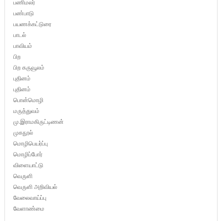
பணிமலர்
பண்பாடு
பயணக்கட்டுரை
பாடல்
பாவியம்
பிற
பிற கருவூலம்
புதினம்
புதினம்
பொன்மொழி
மருத்துவம்
மு.இராமகிருட்டிணன்
முகநூல்
மொழிபெயர்ப்பு
மொழிப்போர்
விளையாட்டு
வெருளி
வெருளி அறிவியல்
வேலைவாய்ப்பு
வேளாண்மை