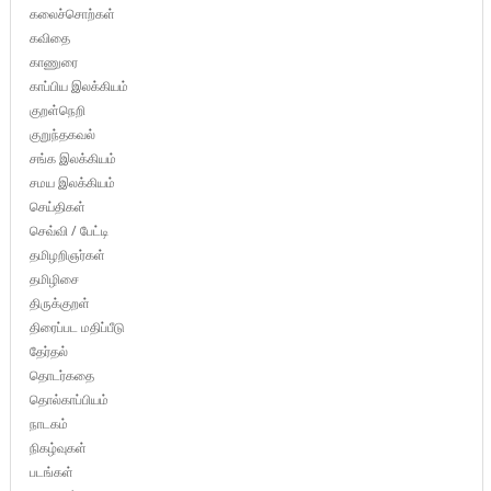
கலைச்சொற்கள்
கவிதை
காணுரை
காப்பிய இலக்கியம்
குறள்நெறி
குறுந்தகவல்
சங்க இலக்கியம்
சமய இலக்கியம்
செய்திகள்
செவ்வி / பேட்டி
தமிழறிஞர்கள்
தமிழிசை
திருக்குறள்
திரைப்பட மதிப்பீடு
தேர்தல்
தொடர்கதை
தொல்காப்பியம்
நாடகம்
நிகழ்வுகள்
படங்கள்