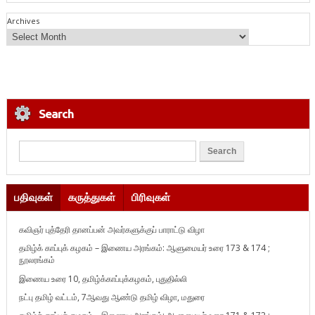
Archives
Search
பதிவுகள்
கருத்துகள்
பிரிவுகள்
கவிஞர் புத்தேரி தானப்பன் அவர்களுக்குப் பாராட்டு விழா
தமிழ்க் காப்புக் கழகம் – இணைய அரங்கம்: ஆளுமையர் உரை 173 & 174 ;
நூலரங்கம்
இணைய உரை 10, தமிழ்க்காப்புக்கழகம், புதுதில்லி
நட்பு தமிழ் வட்டம், 7ஆவது ஆண்டு தமிழ் விழா, மதுரை