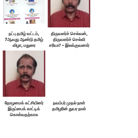
நட்பு தமிழ் வட்டம்,
திருவளர்ச் செல்வன்,
7ஆவது ஆண்டு தமிழ்
திருவளர்ச் செல்வி
விழா, மதுரை
சரியா? – இலக்குவனார்
திருவள்ளுவன்
தோழமைக் கட்சியினர்
நவம்பர் முதல் நாள்
இருப்பைக் காட்டிக்
தமிழரின் துயர நாள்
கொள்வதற்காக
எதையும் பேசக்கூடாது!