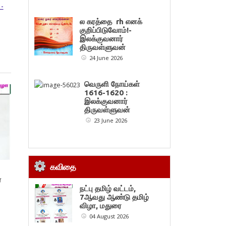
-
ல கரத்தை rh எனக்
குறிப்பிடுவோம்!-
இலக்குவனார்
திருவள்ளுவன்
24 June 2026
வெருளி நோய்கள்
1616-1620 :
இலக்குவனார்
திருவள்ளுவன்
23 June 2026
கவிதை
ை
நட்பு தமிழ் வட்டம்,
7ஆவது ஆண்டு தமிழ்
விழா, மதுரை
04 August 2026