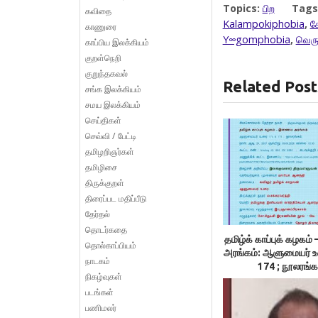
Topics:
பிற
Tags
கவிதை
Kalampokiphobia
,
ச
காணுரை
Y∞gomphobia
,
வெரு
காப்பிய இலக்கியம்
குறள்நெறி
குறுந்தகவல்
Related Post
சங்க இலக்கியம்
சமய இலக்கியம்
செய்திகள்
செவ்வி / பேட்டி
தமிழறிஞர்கள்
தமிழிசை
திருக்குறள்
திரைப்பட மதிப்பீடு
தேர்தல்
தொடர்கதை
தமிழ்க் காப்புக் கழக
தொல்காப்பியம்
அரங்கம்: ஆளுமையர் 
நாடகம்
174 ; நூலரங்க
நிகழ்வுகள்
படங்கள்
பணிமலர்