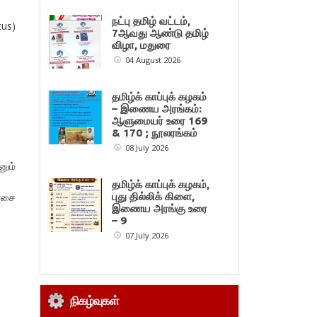
நட்பு தமிழ் வட்டம்,
tus)
7ஆவது ஆண்டு தமிழ்
விழா, மதுரை
04 August 2026
தமிழ்க் காப்புக் கழகம்
– இணைய அரங்கம்:
ஆளுமையர் உரை 169
& 170 ; நூலரங்கம்
08 July 2026
னும்
தமிழ்க் காப்புக் கழகம்,
புது தில்லிக் கிளை,
ோசை
இணைய அரங்கு உரை
– 9
07 July 2026
நிகழ்வுகள்