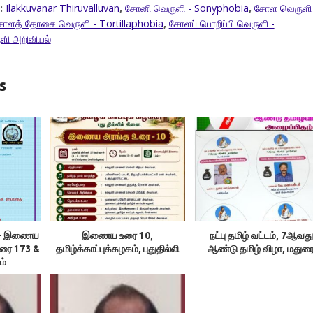
:
Ilakkuvanar Thiruvalluvan
,
சோனி வெருளி - Sonyphobia
,
சோள வெருளி 
ோளத் தோசை வெருளி - Tortillaphobia
,
சோளப் பொறிப்பி வெருளி -
ளி அறிவியல்
s
ம் – இணைய
இணைய உரை 10,
நட்பு தமிழ் வட்டம், 7ஆவது
உரை 173 &
தமிழ்க்காப்புக்கழகம், புதுதில்லி
ஆண்டு தமிழ் விழா, மதுர
ம்