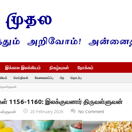
இக்கால இலக்கியம்
நிகழ்வுகள்
நோக்கம்
வியம்
செய்திகள்
வேலைவாய்ப்பு
பிற
தொடர்பு
திருவள்ளுவன்
ள் 1156-1160: இலக்குவனார் திருவள்ளுவன்
வள்ளுவன்
20 February 2026
No Comment