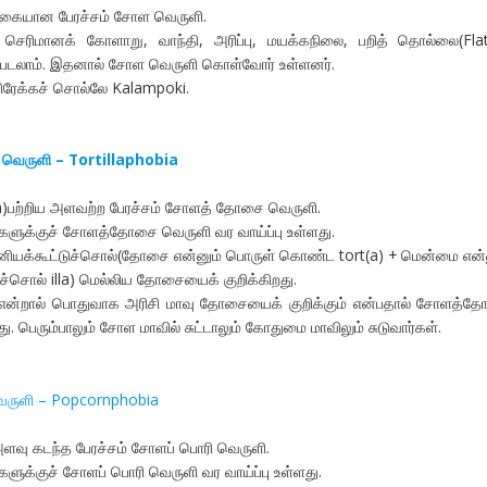
ிகையான பேரச்சம் சோள வெருளி.
், செரிமானக் கோளாறு, வாந்தி, அரிப்பு, மயக்கநிலை, பறித் தொல்லை(Fla
்படலாம். இதனால் சோள வெருளி கொள்வோர் உள்ளனர்.
ரேக்கச் சொல்லே Kalampoki.
வெருளி – Tortillaphobia
a)பற்றிய அளவற்ற பேரச்சம் சோளத் தோசை வெருளி.
ளுக்குச் சோளத்தோசை வெருளி வர வாய்ப்பு உள்ளது.
பானியக்கூட்டுச்சொல்(தோசை என்னும் பொருள் கொண்ட tort(a) + மென்மை என்
்சொல் illa) மெல்லிய தோசையைக் குறிக்கிறது.
்றால் பொதுவாக அரிசி மாவு தோசையைக் குறிக்கும் என்பதால் சோளத்த
து. பெரும்பாலும் சோள மாவில் சுட்டாலும் கோதுமை மாவிலும் சுடுவார்கள்.
ெருளி – Popcornphobia
ளவு கடந்த பேரச்சம் சோளப் பொரி வெருளி.
ளுக்குச் சோளப் பொரி வெருளி வர வாய்ப்பு உள்ளது.