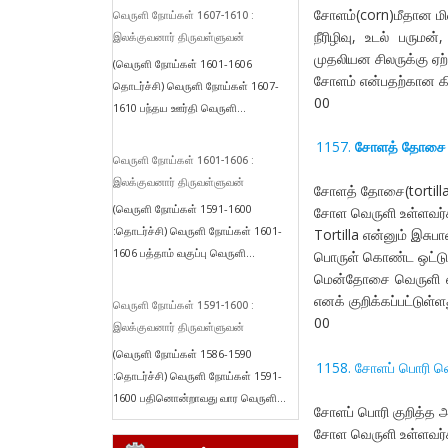
சோளம்(corn)மீதான ம
வெருளி நோய்கள் 1607-1610 :
நீரிழிவு, உடல் பருமன
இலக்குவனார் திருவள்ளுவன்
முதலியன சிலருக்கு ஏற
(வெருளி நோய்கள் 1601-1606
சோளம் என்பதற்கான கி
தொடர்ச்சி) வெருளி நோய்கள் 1607-
00
1610 பந்தய ஊர்தி வெருளி...
சோளத் தோசை 
வெருளி நோய்கள் 1601-1606 :
இலக்குவனார் திருவள்ளுவன்
சோளத் தோசை(tortill
(வெருளி நோய்கள் 1591-1600
சோள வெருளி உள்ளவர்க
:தொடர்ச்சி) வெருளி நோய்கள் 1601-
Tortilla என்னும் இசு
1606 பத்தாம் வகுப்பு வெருளி...
பொருள் கொண்ட ஒட்டுச
மென்தோசை வெருளி என
எனக் குறிக்கப்பட்டுள்ள
வெருளி நோய்கள் 1591-1600 :
00
இலக்குவனார் திருவள்ளுவன்
(வெருளி நோய்கள் 1586-1590
சோளப் பொரி வ
:தொடர்ச்சி) வெருளி நோய்கள் 1591-
1600 பதினொன்றாவது வார வெருளி...
சோளப் பொரி குறித்த அ
சோள வெருளி உள்ளவர்க