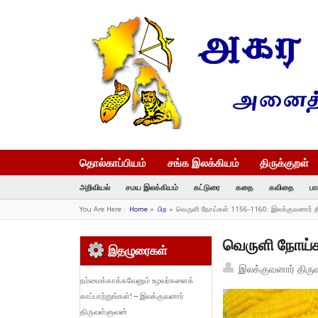
தொல்காப்பியம்
சங்க இலக்கியம்
திருக்குறள்
அறிவியல்
சமய இலக்கியம்
கட்டுரை
கதை
கவிதை
பா
You Are Here :
Home
»
பிற
»
வெருளி நோய்கள் 1156-1160: இலக்குவனார் 
வெருளி நோய்க
இதழுரைகள்
இலக்குவனார் திரு
நம்மைக்காக்கவேனும் உழவர்களைக்
காப்பாற்றுங்கள்! – இலக்குவனார்
திருவள்ளுவன்