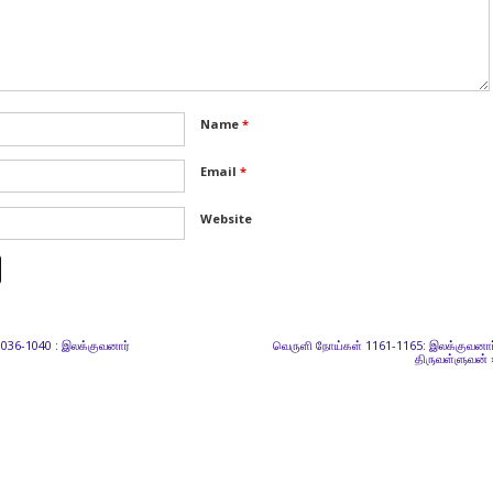
Name
*
Email
*
Website
1036-1040 : இலக்குவனார்
வெருளி நோய்கள் 1161-1165: இலக்குவனார
திருவள்ளுவன்