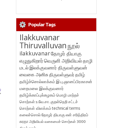
Popular Tags
Ilakkuvanar
Thiruvalluvan
நூல்
ilakkuvanar
தோழர் தியாகு
எழுதுகிறார்
வெருளி அறிவியல்
தாழி
மடல்
இலக்குவனார் திருவள்ளுவன்
வைகை அனிசு
திருவள்ளுவர்
தமிழ்
தமிழ்ச்சொல்லாக்கம்
இ.பு.ஞானப்பிரகாசன்
மறைமலை இலக்குவனார்
்
»
தமிழ்க்காப்புக்கழகம்
மொழி மாற்றச்
சொற்கள்
உ.வே.சா.
குறள்நெறி
சட்டச்
சொற்கள் விளக்கம்
technical terms
கலைச்சொல்
தோழர் தியாகு
என் சரித்திரம்
சுரதா
அறிவியல் வகைமைச் சொற்கள் 3000
திருக்குறள்