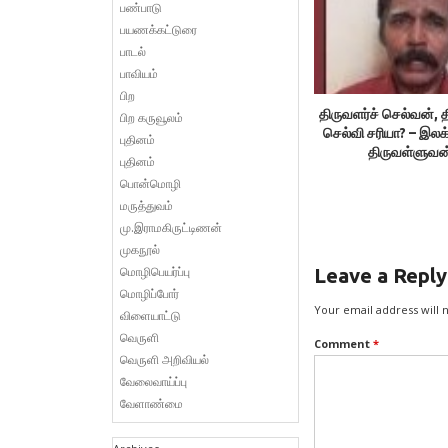
பண்பாடு
பயணக்கட்டுரை
பாடல்
பாவியம்
பிற
திருவளர்ச் செல்வன், த
பிற கருவூலம்
செல்வி சரியா? – இலக
புதினம்
திருவள்ளுவன
புதினம்
பொன்மொழி
மருத்துவம்
மு.இராமகிருட்டிணன்
முகநூல்
மொழிபெயர்ப்பு
Leave a Reply
மொழிப்போர்
Your email address will 
விளையாட்டு
வெருளி
Comment
*
வெருளி அறிவியல்
வேலைவாய்ப்பு
வேளாண்மை