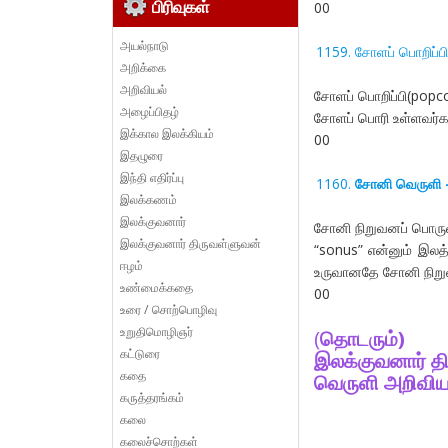
பிரிவுகள்
00
அயல்நாடு
சோளப் பொறிப
அறிக்கை
அறிவியல்
சோளப் பொறிப்பி(pop
அழைப்பிதழ்
சோளப் பொரி உள்ளவர்களு
இக்கால இலக்கியம்
00
இதழுரை
இந்தி எதிர்ப்பு
சோனி வெருளி
இலக்கணம்
இலக்குவனார்
சோனி நிறுவனப் பொருள
இலக்குவனார் திருவள்ளுவன்
“sonus” என்னும் இலத்
ஈழம்
உருவானதே சோனி நிறு
உண்மைக்கதை
00
உரை / சொற்பொழிவு
உறுதிமொழிஞர்
(
தொடரும்)
கட்டுரை
இலக்குவனார் த
கதை
வெருளி அறிவிய
கருத்தரங்கம்
கலை
கலைச்சொற்கள்