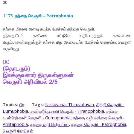
00
தந்தை வெருளி – Patrophobia
தந்தை மீதான அளவு கடந்த பேரச்சம் தந்தை வெருளி.
தந்தையிடம் கனிவை மட்டுமே எதிர்பார்த்துக் கண்டிப்பை
விரும்பாதவர்களுக்குத் தந்தை மீது தேவையற்ற பேரச்சம் கொண்டு வெருளி
வருகிறது.
00
(தொடரும்)
இலக்குவனார் திருவள்ளுவன்
வெருளி அறிவியல் 2/5
Topics:
பிற
Tags:
Ilakkuvanar Thiruvalluvan
,
சித்தி வெருளி –
Bumuphobia
,
தண்ணீர்ப்பூசணி வெருளி - Tiranophobia
,
தந்தை
உடன்பிறந்தாள் வெருளி - Gumuphobia
,
தந்தை வழி அத்தை வெருளி -
Amitaphobia
,
தந்தை வழி பெரியம்மா
,
தந்தை வெருளி - Patrophobia
,
வெருளி நோய்கள்