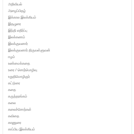
அறிவியல்
அழைப்பிதழ்
இக்கால இலக்கியம்
இதழுரை
இந்தி எதிர்ப்பு
இலக்கணம்
இலக்குவனார்
இலக்குவனார் திருவள்ளுவன்
ஈழம்
உண்மைக்கதை
உரை / சொற்பொழிவு
உறுதிமொழிஞர்
கட்டுரை
கதை
கருத்தரங்கம்
கலை
கலைச்சொற்கள்
கவிதை
காணுரை
காப்பிய இலக்கியம்