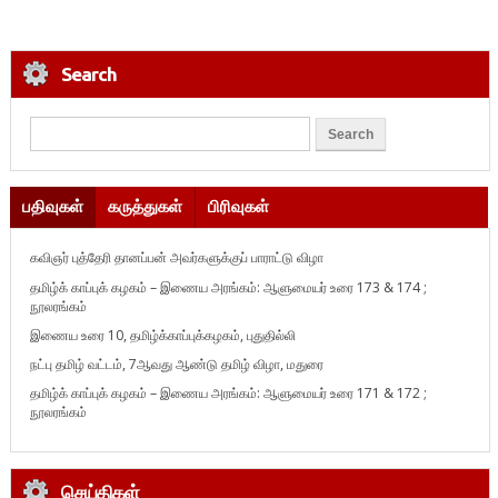
Search
பதிவுகள்
கருத்துகள்
பிரிவுகள்
கவிஞர் புத்தேரி தானப்பன் அவர்களுக்குப் பாராட்டு விழா
தமிழ்க் காப்புக் கழகம் – இணைய அரங்கம்: ஆளுமையர் உரை 173 & 174 ;
நூலரங்கம்
இணைய உரை 10, தமிழ்க்காப்புக்கழகம், புதுதில்லி
நட்பு தமிழ் வட்டம், 7ஆவது ஆண்டு தமிழ் விழா, மதுரை
தமிழ்க் காப்புக் கழகம் – இணைய அரங்கம்: ஆளுமையர் உரை 171 & 172 ;
நூலரங்கம்
செய்திகள்