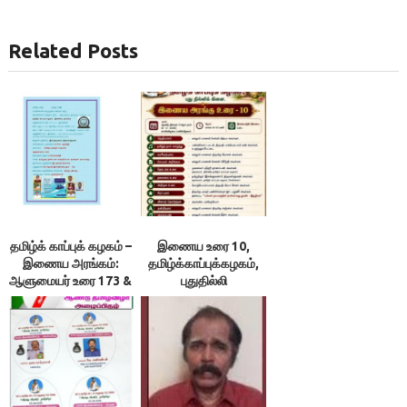
Related Posts
தமிழ்க் காப்புக் கழகம் –
இணைய உரை 10,
இணைய அரங்கம்:
தமிழ்க்காப்புக்கழகம்,
ஆளுமையர் உரை 173 &
புதுதில்லி
174 ; நூலரங்கம்