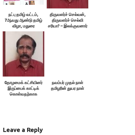
நட்பு தமிழ் வட்டம்,
திருவளர்ச் செல்வன்,
7ஆவது ஆண்டு தமிழ்
திருவளர்ச் செல்வி
விழா, மதுரை
சரியா? – இலக்குவனார்
திருவள்ளுவன்
தோழமைக் கட்சியினர்
நவம்பர் முதல் நாள்
இருப்பைக் காட்டிக்
தமிழரின் துயர நாள்
கொள்வதற்காக
எதையும் பேசக்கூடாது!
Leave a Reply