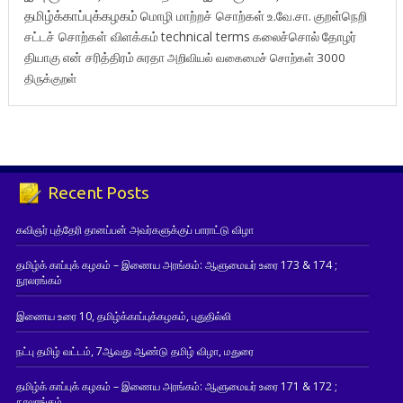
தமிழ்க்காப்புக்கழகம்
மொழி மாற்றச் சொற்கள்
உ.வே.சா.
குறள்நெறி
சட்டச் சொற்கள் விளக்கம்
technical terms
கலைச்சொல்
தோழர்
தியாகு
என் சரித்திரம்
சுரதா
அறிவியல் வகைமைச் சொற்கள் 3000
திருக்குறள்
Recent Posts
கவிஞர் புத்தேரி தானப்பன் அவர்களுக்குப் பாராட்டு விழா
தமிழ்க் காப்புக் கழகம் – இணைய அரங்கம்: ஆளுமையர் உரை 173 & 174 ;
நூலரங்கம்
இணைய உரை 10, தமிழ்க்காப்புக்கழகம், புதுதில்லி
நட்பு தமிழ் வட்டம், 7ஆவது ஆண்டு தமிழ் விழா, மதுரை
தமிழ்க் காப்புக் கழகம் – இணைய அரங்கம்: ஆளுமையர் உரை 171 & 172 ;
நூலரங்கம்