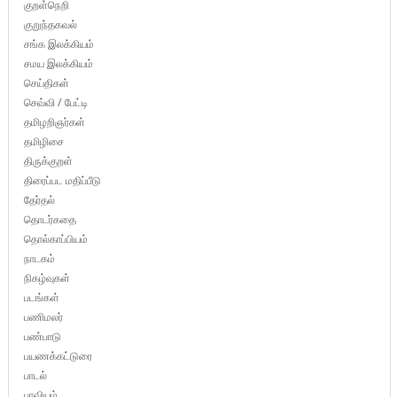
குறள்நெறி
குறுந்தகவல்
சங்க இலக்கியம்
சமய இலக்கியம்
செய்திகள்
செவ்வி / பேட்டி
தமிழறிஞர்கள்
தமிழிசை
திருக்குறள்
திரைப்பட மதிப்பீடு
தேர்தல்
தொடர்கதை
தொல்காப்பியம்
நாடகம்
நிகழ்வுகள்
படங்கள்
பணிமலர்
பண்பாடு
பயணக்கட்டுரை
பாடல்
பாவியம்