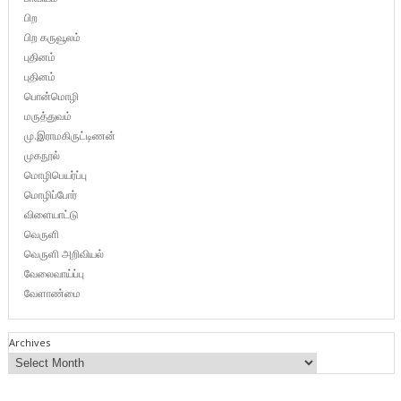
பிற
பிற கருவூலம்
புதினம்
புதினம்
பொன்மொழி
மருத்துவம்
மு.இராமகிருட்டிணன்
முகநூல்
மொழிபெயர்ப்பு
மொழிப்போர்
விளையாட்டு
வெருளி
வெருளி அறிவியல்
வேலைவாய்ப்பு
வேளாண்மை
Archives