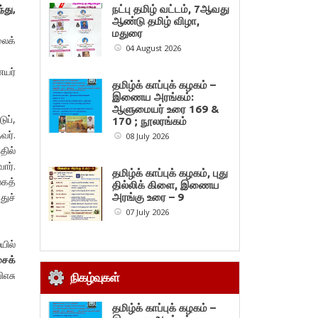
்து,
நட்பு தமிழ் வட்டம், 7ஆவது
ஆண்டு தமிழ் விழா,
மதுரை
லைக்
04 August 2026
ையர்
தமிழ்க் காப்புக் கழகம் –
இணைய அரங்கம்:
ஆளுமையர் உரை 169 &
ுப்,
170 ; நூலரங்கம்
வர்.
08 July 2026
தில்
ர்.
தமிழ்க் காப்புக் கழகம், புது
லகத்
தில்லிக் கிளை, இணைய
துச்
அரங்கு உரை – 9
07 July 2026
யில்
ைக்
ிஎசு
நிகழ்வுகள்
தமிழ்க் காப்புக் கழகம் –