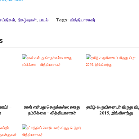
ெய்திகள்
,
நிகழ்வுகள்
,
பாடல்
Tags:
வித்தியாசாகர்
s
தாய்! –
நான் என்பது செருக்கல்ல; எனது
தமிழ் அருவினையர் விருது வி
்
நம்பிக்கை – வித்தியாசாகர்
2019, இங்கிலாந்து