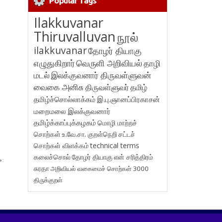
Popular Tags
Ilakkuvanar
Thiruvalluvan
நூல்
ilakkuvanar
தோழர் தியாகு
எழுதுகிறார்
வெருளி அறிவியல்
தாழி
மடல்
இலக்குவனார் திருவள்ளுவன்
வைகை அனிசு
திருவள்ளுவர்
தமிழ்
தமிழ்ச்சொல்லாக்கம்
இ.பு.ஞானப்பிரகாசன்
மறைமலை இலக்குவனார்
தமிழ்க்காப்புக்கழகம்
மொழி மாற்றச்
சொற்கள்
உ.வே.சா.
குறள்நெறி
சட்டச்
சொற்கள் விளக்கம்
technical terms
கலைச்சொல்
தோழர் தியாகு
என் சரித்திரம்
»
சுரதா
அறிவியல் வகைமைச் சொற்கள் 3000
திருக்குறள்