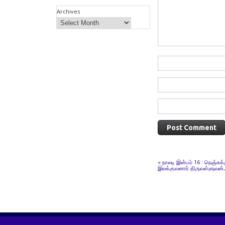
Archives
«
நாலடி இன்பம் 16 : நெஞ்சுக
இலக்குவனார் திருவள்ளுவன்,