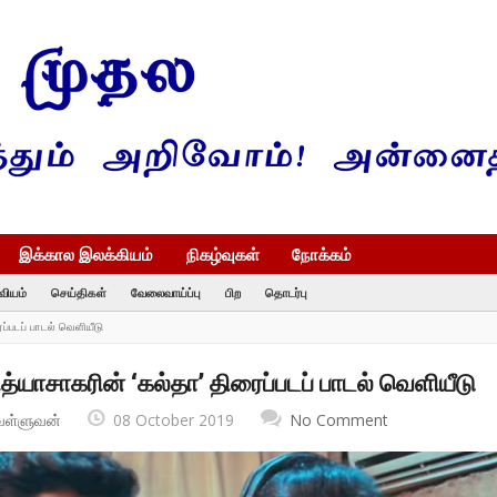
இக்கால இலக்கியம்
நிகழ்வுகள்
நோக்கம்
வியம்
செய்திகள்
வேலைவாய்ப்பு
பிற
தொடர்பு
ப்படப் பாடல் வெளியீடு
த்யாசாகரின் ‘கல்தா’ திரைப்படப் பாடல் வெளியீடு
வள்ளுவன்
08 October 2019
No Comment