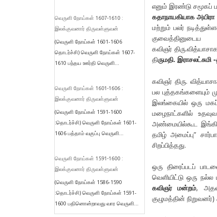
எனும் இரண்டு சமூகப் ப
கதாநாயகியாக அயிரா
வெருளி நோய்கள் 1607-1610 :
மற்றும் பலர் நடித்துள்
இலக்குவனார் திருவள்ளுவன்
குவைத்தினுடைய
(வெருளி நோய்கள் 1601-1606
கவிஞர் திரு.வித்யாச
தொடர்ச்சி) வெருளி நோய்கள் 1607-
தி
ருமதி. இராசலட்சுமி 
1610 பந்தய ஊர்தி வெருளி...
கவிஞர் திரு. வித்யாச
வெருளி நோய்கள் 1601-1606 :
பல புத்தகங்களையும் முக
இலக்குவனார் திருவள்ளுவன்
இலங்கையில் ஒரு மகப்
(வெருளி நோய்கள் 1591-1600
மழைநாட்களில் உதவு
:தொடர்ச்சி) வெருளி நோய்கள் 1601-
அண்மையில்கூட இங்கில
1606 பத்தாம் வகுப்பு வெருளி...
தமிழ் அமைப்பு” சார்
சிறப்பித்தது.
வெருளி நோய்கள் 1591-1600 :
ஒரு திரைப்படப் பாட
இலக்குவனார் திருவள்ளுவன்
வெளியிட்டு ஒரு நல்
(வெருளி நோய்கள் 1586-1590
கவிஞர் மன்றம்
, அதன
:தொடர்ச்சி) வெருளி நோய்கள் 1591-
குழுமத்தின் நிறுவனர்
1600 பதினொன்றாவது வார வெருளி...