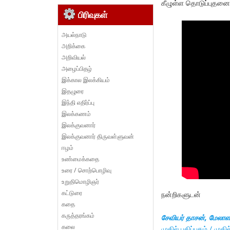
கீழுள்ள தொடுப்புதனை
பிரிவுகள்
அயல்நாடு
அறிக்கை
அறிவியல்
அழைப்பிதழ்
இக்கால இலக்கியம்
இதழுரை
இந்தி எதிர்ப்பு
இலக்கணம்
இலக்குவனார்
இலக்குவனார் திருவள்ளுவன்
ஈழம்
உண்மைக்கதை
உரை / சொற்பொழிவு
உறுதிமொழிஞர்
கட்டுரை
நன்றிகளுடன்
கதை
கருத்தரங்கம்
சேவியர் தாசன், மேலாள
கலை
முகில் பதிப்பகம் / முகி