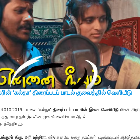
ரின் ‘கல்தா’ திரைப்படப் பாடல் குவைத்தில் வெளியீடு
 04.010.2019. மாலை ‘
கல்தா’ திரைப்படப் பாடலின் இசை வெளியீடு
மிகச் சிறப
த்து வாழ் தமிழர்களின் முன்னிலையில் பல ஆடல்
நடந்தேறியது.
க்குநர் திரு. அரி உத்திரா
, ஏற்கெனவே
தெரு நாய்கள், படித்தவுடன் கிழித்துவிட