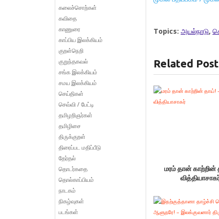
கலைச்சொற்கள்
கவிதை
காணுரை
Topics:
அயல்நாடு
,
ச
காப்பிய இலக்கியம்
குறள்நெறி
குறுந்தகவல்
Related Post
சங்க இலக்கியம்
சமய இலக்கியம்
செய்திகள்
செவ்வி / பேட்டி
தமிழறிஞர்கள்
தமிழிசை
திருக்குறள்
திரைப்பட மதிப்பீடு
தேர்தல்
தொடர்கதை
மரம் தான் காற்றின் 
வித்தியாசாகர
தொல்காப்பியம்
நாடகம்
நிகழ்வுகள்
படங்கள்