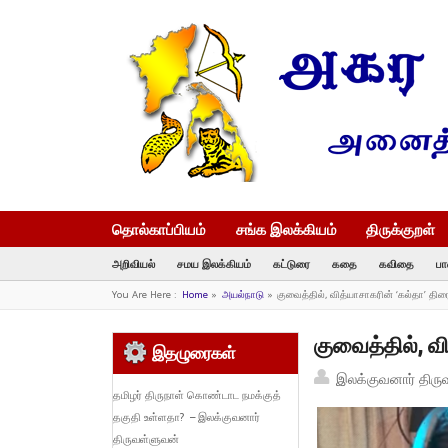
தொல்காப்பியம்
சங்க இலக்கியம்
திருக்குறள்
அறிவியல்
சமய இலக்கியம்
கட்டுரை
கதை
கவிதை
பா
You Are Here :
Home
»
அயல்நாடு
»
குவைத்தில், வித்யாசாகரின் ‘கல்தா’ திரை
குவைத்தில், வி
இதழுரைகள்
இலக்குவனார் திரு
தமிழர் திருநாள் கொண்டாட நமக்குத்
தகுதி உள்ளதா? – இலக்குவனார்
திருவள்ளுவன்