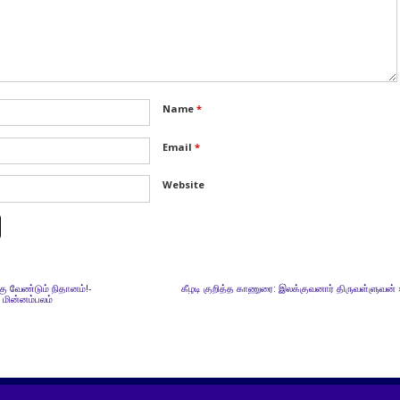
Name
*
Email
*
Website
்கு வேண்டும் நிதானம்!-
கீழடி குறித்த காணுரை: இலக்குவனார் திருவள்ளுவன்
 மின்னம்பலம்