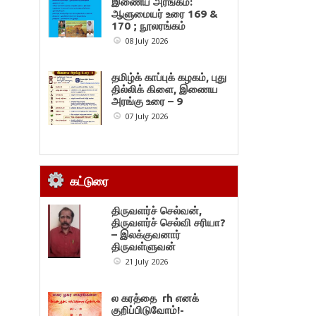
இணைய அரங்கம்:
ஆளுமையர் உரை 169 &
170 ; நூலரங்கம்
08 July 2026
தமிழ்க் காப்புக் கழகம், புது
தில்லிக் கிளை, இணைய
அரங்கு உரை – 9
07 July 2026
கட்டுரை
திருவளர்ச் செல்வன்,
திருவளர்ச் செல்வி சரியா?
– இலக்குவனார்
திருவள்ளுவன்
21 July 2026
ல கரத்தை rh எனக்
குறிப்பிடுவோம்!-