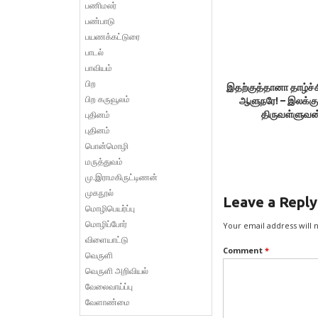
பணிமலர்
பண்பாடு
பயணக்கட்டுரை
பாடல்
பாவியம்
பிற
இதற்குத்தானா தாழ்ச்சி
பிற கருவூலம்
ஆளுநரே! – இலக்க
புதினம்
திருவள்ளுவன
புதினம்
பொன்மொழி
மருத்துவம்
மு.இராமகிருட்டிணன்
முகநூல்
Leave a Reply
மொழிபெயர்ப்பு
மொழிப்போர்
Your email address will 
விளையாட்டு
Comment
*
வெருளி
வெருளி அறிவியல்
வேலைவாய்ப்பு
வேளாண்மை