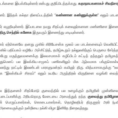
டங்களை இயக்கியுள்ளார் என்பது குறிப்பிடத்தக்கது.
கதாநாயகனாகச் சிவநிசாந
ளனர். இந்தக் கல்தா திரைப்படத்தின் “
கண்ணான கண்ணுக்குள்ள
” எனும் பாட
ாகர் எழுதியுள்ளார். இப்பாடலை நமது சிறப்புக் கலைஞர்களான மண்ணிசை இண
-திரு.செந்தில் கணேசு
இருவரும் இணைந்து பாடியுள்ளனர்.
ாகர் ஏற்கெனவே தனது முகில் கிரியேசன்சு மூலம் பல பாடல்களையும் வெளியிட்ட
ில் பதிப்பகம் வழியே அச்சிட்டுத், தமிழ்கூறும் நல்லுலகிற்குப் பெருமை சேர்த்த
பேறு மருத்துவமனைக்கு இலவசமாகக் கழிப்பிடம் கட்டித் தந்ததும் தமிழகத்
வதுமெனப் பல இலக்கிய-சமூகப் பணிகளிலும் மிக ஆர்வமாக பங்குகொள்வா
ாந்து நாட்டில் இலண்டன் பாராளுமன்றம் கவிஞர் திரு. வித்யாசாகருக்கு “உ
பாக “இலக்கியச் சிகரம்” எனும் உயரிய அருந்திறல் விருதினை வழங்கி வைத்
லை இத்தனைச் சிறப்போடு குவைத்தில் பல உழைக்கும் தமிழரின் முன்னிலை
ல படைப்பாளிக்கு அரியதொரு மேடையை அமைத்துத் தந்த
குவைத்து தமிழோச
் பொறுப்பாளர்கள், கொடையாளர்கள், தொழிலதிபர் திரு.ஐதர் அலி (டிவ
) அனைவருக்கும் நன்றியை நல்கி விழா இனிதே நிறைவுற்றது.