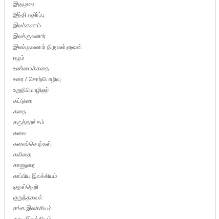
இதழுரை
இந்தி எதிர்ப்பு
இலக்கணம்
இலக்குவனார்
இலக்குவனார் திருவள்ளுவன்
ஈழம்
உண்மைக்கதை
உரை / சொற்பொழிவு
உறுதிமொழிஞர்
கட்டுரை
கதை
கருத்தரங்கம்
கலை
கலைச்சொற்கள்
கவிதை
காணுரை
காப்பிய இலக்கியம்
குறள்நெறி
குறுந்தகவல்
சங்க இலக்கியம்
சமய இலக்கியம்