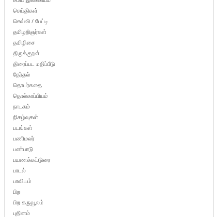
செய்திகள்
செவ்வி / பேட்டி
தமிழறிஞர்கள்
தமிழிசை
திருக்குறள்
திரைப்பட மதிப்பீடு
தேர்தல்
தொடர்கதை
தொல்காப்பியம்
நாடகம்
நிகழ்வுகள்
படங்கள்
பணிமலர்
பண்பாடு
பயணக்கட்டுரை
பாடல்
பாவியம்
பிற
பிற கருவூலம்
புதினம்