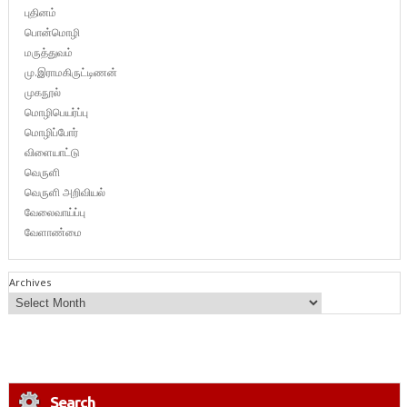
புதினம்
பொன்மொழி
மருத்துவம்
மு.இராமகிருட்டிணன்
முகநூல்
மொழிபெயர்ப்பு
மொழிப்போர்
விளையாட்டு
வெருளி
வெருளி அறிவியல்
வேலைவாய்ப்பு
வேளாண்மை
Archives
Search