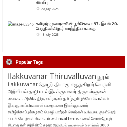
வியப்பு
20 July 2025
கவிஞர் முடியரசனின் பூங்கொடி : 97. இயல் 20.
பெருநிலக்கிழார் வாழ்த்திய காதை
13 July 2025
Popular Tags
Ilakkuvanar Thiruvalluvan
நூல்
ilakkuvanar
தோழர் தியாகு எழுதுகிறார்
வெருளி
அறிவியல்
தாழி மடல்
இலக்குவனார் திருவள்ளுவன்
வைகை அனிசு
திருவள்ளுவர்
தமிழ்
தமிழ்ச்சொல்லாக்கம்
இ.பு.ஞானப்பிரகாசன்
மறைமலை இலக்குவனார்
தமிழ்க்காப்புக்கழகம்
மொழி மாற்றச் சொற்கள்
உ.வே.சா.
குறள்நெறி
சட்டச் சொற்கள் விளக்கம்
technical terms
கலைச்சொல்
தோழர்
தியாகு
என் சரித்திரம்
சுரதா
அறிவியல் வகைமைச் சொற்கள் 3000