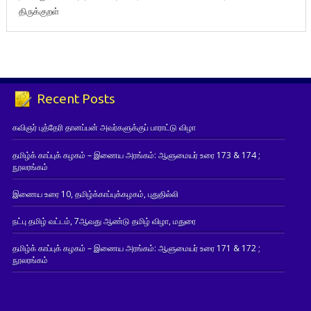
திருக்குறள்
Recent Posts
கவிஞர் புத்தேரி தானப்பன் அவர்களுக்குப் பாராட்டு விழா
தமிழ்க் காப்புக் கழகம் – இணைய அரங்கம்: ஆளுமையர் உரை 173 & 174 ;
நூலரங்கம்
இணைய உரை 10, தமிழ்க்காப்புக்கழகம், புதுதில்லி
நட்பு தமிழ் வட்டம், 7ஆவது ஆண்டு தமிழ் விழா, மதுரை
தமிழ்க் காப்புக் கழகம் – இணைய அரங்கம்: ஆளுமையர் உரை 171 & 172 ;
நூலரங்கம்