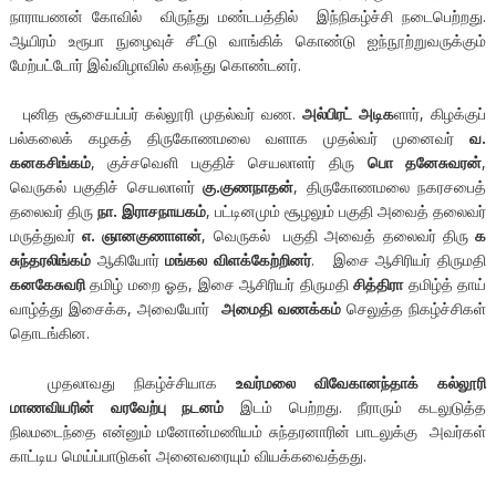
நாராயணன் கோவில் விருந்து மண்டபத்தில் இந்நிகழ்ச்சி நடைபெற்றது.
ஆயிரம் உரூபா நுழைவுச் சீட்டு வாங்கிக் கொண்டு ஐந்நூற்றுவருக்கும்
மேற்பட்டோர் இவ்விழாவில் கலந்து கொண்டனர்.
புனித சூசையப்பர் கல்லூரி முதல்வர் வண.
அல்பிரட் அடிக
ளார், கிழக்குப்
பல்கலைக் கழகத் திருகோணமலை வளாக முதல்வர் முனைவர்
வ.
கனகசிங்கம்
, குச்சவெளி பகுதிச் செயலாளர் திரு
பொ தனேசுவரன்
,
வெருகல் பகுதிச் செயலாளர்
கு.குணநாதன்
, திருகோணமலை நகரசபைத்
தலைவர் திரு
நா. இராசநாயகம்
, பட்டினமும் சூழலும் பகுதி அவைத் தலைவர்
மருத்துவர்
எ. ஞானகுணாளன்
, வெருகல் பகுதி அவைத் தலைவர் திரு
க
சுந்தரலிங்கம்
ஆகியோர்
மங்கல விளக்கேற்றினர்
. இசை ஆசிரியர் திருமதி
கனகேசுவரி
தமிழ் மறை ஓத, இசை ஆசிரியர் திருமதி
சித்திரா
தமிழ்த் தாய்
வாழ்த்து இசைக்க, அவையோர்
அமைதி வணக்கம்
செலுத்த நிகழ்ச்சிகள்
தொடங்கின.
முதலாவது நிகழ்ச்சியாக
உவர்மலை விவேகானந்தாக் கல்லூரி
மாணவியரின் வரவேற்பு நடனம்
இடம் பெற்றது. நீராரும் கடலுடுத்த
நிலமடைந்தை என்னும் மனோன்மணியம் சுந்தரனாரின் பாடலுக்கு அவர்கள்
காட்டிய மெய்ப்பாடுகள் அனைவரையும் வியக்கவைத்தது.