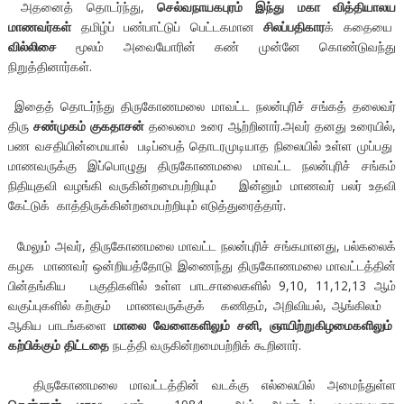
அதனைத் தொடர்ந்து,
செல்வநாயகபுரம் இந்து மகா வித்தியாலய
மாணவர்கள்
தமிழ்ப் பண்பாட்டுப் பெட்டகமான
சிலப்பதிகார
க் கதையை
வில்லிசை
மூலம் அவையோரின் கண் முன்னே கொண்டுவந்து
நிறுத்தினார்கள்.
இதைத் தொடர்ந்து திருகோணமலை மாவட்ட நலன்புரிச் சங்கத் தலைவர்
திரு
சண்முகம் குகதாசன்
தலைமை உரை ஆற்றினார்.அவர் தனது உரையில்,
பண வசதியின்மையால் படிப்பைத் தொடரமுடியாத நிலையில் உள்ள முப்பது
மாணவருக்கு இப்பொழுது திருகோணமலை மாவட்ட நலன்புரிச் சங்கம்
நிதியுதவி வழங்கி வருகின்றமைபற்றியும் இன்னும் மாணவர் பலர் உதவி
கேட்டுக் காத்திருக்கின்றமைபற்றியும் எடுத்துரைத்தார்.
மேலும் அவர், திருகோணமலை மாவட்ட நலன்புரிச் சங்கமானது, பல்கலைக்
கழக மாணவர் ஒன்றியத்தோடு இணைந்து திருகோணமலை மாவட்டத்தின்
பின்தங்கிய பகுதிகளில் உள்ள பாடசாலைகளில் 9,10, 11,12,13 ஆம்
வகுப்புகளில் கற்கும் மாணவருக்குக் கணிதம், அறிவியல், ஆங்கிலம்
ஆகிய பாடங்களை
மாலை வேளைகளிலும் சனி, ஞாயிற்றுகிழமைகளிலும்
கற்பிக்கும் திட்டதை
நடத்தி வருகின்றமைபற்றிக் கூறினார்.
திருகோணமலை மாவட்டத்தின் வடக்கு எல்லையில் அமைந்துள்ள