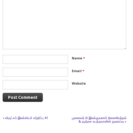
Name
*
Email
*
Website
«
விருட்சம் இலக்கியச் சந்திப்பு 41
முனைவர் சி.இலக்குவனார் நினைவேந்தல்
& தஞ்சை கூத்தரசனின் நூலாய்வு
»