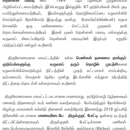
தென்னன் மரவடி
ஊர் 1984 ஆம் ஆண்டில் முழுமையாக
அழிக்கப்பட்டமைபற்றியும், இப்பொழுது இவ்வூரில் 87 குடும்பங்கள் மீளக் குடி
யமர்ந்துள்ளமைபற்றியும், இவர்களுக்குத் தொழில்வாய்ப்பை உருவாக்கிக்
கொடுக்கும் நோக்கோடு இருபத்து நான்கு பேராயிரம்(மில்லியன்) உரூபா
செலவில் ஒரு பண்ணையை செட்டம்பர் முதலாம் நாள்
தொடங்கவுள்ளமைபற்றியும் இதன் மூலம் தென்னன் மரவடி மக்களுக்கு
வருவாய் கிடைப்பதோடு தென்னன் மரவடியின் இருப்பும் உறுதிப்
படுத்தப்படும் என்றும் கூறினார்.
திருகோணமலை மாவட்டத்தில் உள்ள
பெண்கள் தலைமை தாங்கும்
குடும்பங்களுக்கு வருவாய் தரும் தொழில் முயற்சி
களை
உருவாக்கிக்கொடுக்கும் திட்டத்தின் முதற் கட்டமாகச் சாம்பல்தீவு,
தம்பலகமம், வெருகல் ஆகிய மூன்று இடங்களில் சத்துமா உற்பத்தித்
திட்டத்தை தொடக்கி உள்ளதாகவும் கூறினார்.
திருகோணமலை மாவட்டப் பாடசாலை மாணவரது தமிழ்மொழி ஆற்றலையும்
மனனத் திறனையும் உயர் எண்ண வளத்தையும் மேம்படுத்தும் நோக்கோடு
கிழக்கு மாகாணக் கல்வித் திணைக் களத்தோடு இணைந்து 2018 ஐப்பசித்
திங்களில் பாடசாலை
மாணவரிடையே திருக்குறட் போட்டி
ஒன்றை நடத்தத்
திட்டமிட்டுள்ளதாகவும் திருக்குறள் போட்டிக்கான பணிகள்
நடைபெற்றுவருவதாகவும் இறுதித் தேர்வில் ஒவ்வொரு பிரிவிலும் முதலாம்