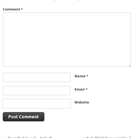
Comment
*
Name
*
Email
*
Website
«
புதிய தமிழ் ஆய்வுகள் – அமர்வு 8
கவிஞர் சிற்பியின் ‘ கருணைக்கடல்