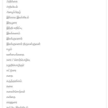
அறிக்கை
அறிவியல்
அழைப்பிதழ்
இக்கால இலக்கியம்
இதழுரை
இந்தி எதிர்ப்பு
இலக்கணம்
இலக்குவனார்
இலக்குவனார் திருவள்ளுவன்
ஈழம்
உண்மைக்கதை
உரை / சொற்பொழிவு
உறுதிமொழிஞர்
கட்டுரை
கதை
கருத்தரங்கம்
கலை
கலைச்சொற்கள்
கவிதை
காணுரை
காப்பிய இலக்கியம்