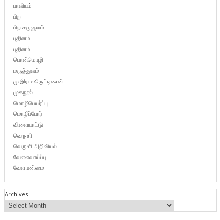
பாவியம்
பிற
பிற கருவூலம்
புதினம்
புதினம்
பொன்மொழி
மருத்துவம்
மு.இராமகிருட்டிணன்
முகநூல்
மொழிபெயர்ப்பு
மொழிப்போர்
விளையாட்டு
வெருளி
வெருளி அறிவியல்
வேலைவாய்ப்பு
வேளாண்மை
Archives