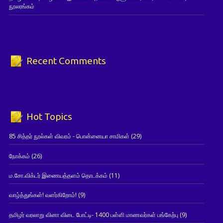
நூலரங்கம்
Recent Comments
Hot Topics
85 சித்தர் நூல்கள் விவரம் - பொன்னையா சாமிகள்
(29)
நோக்கம்
(26)
ம.சோ.விக்டர் இணையத்தளம் தொடக்கம்
(11)
வாழ்த்துங்கள்! வளர்கிறோம்!
(9)
தமிழர் வரலாறு வினா விடை போட்டி- 1400 பள்ளி மாணவர்கள் பங்கேற்பு
(9)