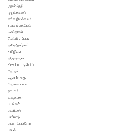
குறள்நெறி
குறுந்தகவல்
சங்க இலக்கியம்
சமய இலக்கியம்
செய்திகள்
செவ்வி / பேட்டி
தமிழறிஞர்கள்
தமிழிசை
திருக்குறள்
திரைப்பட மதிப்பீடு
தேர்தல்
தொடர்கதை
தொல்காப்பியம்
நாடகம்
நிகழ்வுகள்
படங்கள்
பணிமலர்
பண்பாடு
பயணக்கட்டுரை
பாடல்