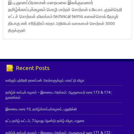
இ.பு.ஞானப்பிரகாசன்
மறைமலை இலக்குவனார்
தமிழ்க்காப்புக்கழகம்
மொழி மாற்றச் சொற்கள்
உ.வே.சா.
குறள்நெறி
சட்டச் சொற்கள் விளக்கம்
technical terms
கலைச்சொல்
தோழர்
தியாகு
என் சரித்திரம்
சுரதா
அறிவியல் வகைமைச் சொற்கள் 3000
திருக்குறள்
Recent Posts
கவிஞர் புத்தேரி தானப்பன் அவர்களுக்குப் பாராட்டு விழா
தமிழ்க் காப்புக் கழகம் – இணைய அரங்கம்: ஆளுமையர் உரை 173 & 174 ;
நூலரங்கம்
இணைய உரை 10, தமிழ்க்காப்புக்கழகம், புதுதில்லி
நட்பு தமிழ் வட்டம், 7ஆவது ஆண்டு தமிழ் விழா, மதுரை
தமிழ்க் காப்புக் கழகம் – இணைய அரங்கம்: ஆளுமையர் உரை 171 & 172 ;