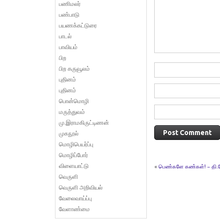
பணிமலர்
பண்பாடு
பயணக்கட்டுரை
பாடல்
பாவியம்
பிற
பிற கருவூலம்
புதினம்
புதினம்
பொன்மொழி
மருத்துவம்
மு.இராமகிருட்டிணன்
முகநூல்
மொழிபெயர்ப்பு
மொழிப்போர்
விளையாட்டு
«
பெண்களே கண்கள்! – தி.வே
வெருளி
வெருளி அறிவியல்
வேலைவாய்ப்பு
வேளாண்மை