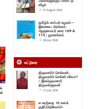
அவர்களுக்குப் பாராட்டு
விழா
07 August 2026
தமிழ்க் காப்புக் கழகம் –
இணைய அரங்கம்:
ஆளுமையர் உரை 169 &
170 ; நூலரங்கம்
08 July 2026
கட்டுரை
திருவளர்ச் செல்வன்,
திருவளர்ச் செல்வி சரியா?
– இலக்குவனார்
திருவள்ளுவன்
ல்
21 July 2026
ன்
ல கரத்தை rh எனக்
குறிப்பிடுவோம்!-