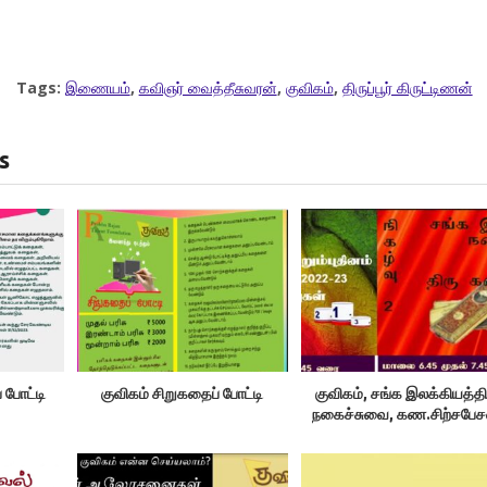
Tags:
இணையம்
,
கவிஞர் வைத்தீசுவரன்
,
குவிகம்
,
திருப்பூர் கிருட்டிணன்
s
் போட்டி
குவிகம் சிறுகதைப் போட்டி
குவிகம், சங்க இலக்கியத்தி
நகைச்சுவை, கண.சிற்சபேச