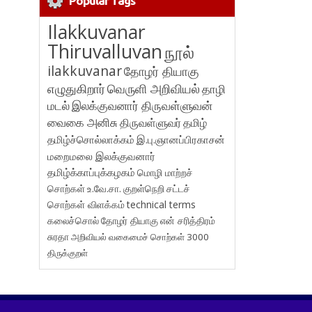
Popular Tags
Ilakkuvanar
Thiruvalluvan
நூல்
ilakkuvanar
தோழர் தியாகு
எழுதுகிறார்
வெருளி அறிவியல்
தாழி
மடல்
இலக்குவனார் திருவள்ளுவன்
வைகை அனிசு
திருவள்ளுவர்
தமிழ்
தமிழ்ச்சொல்லாக்கம்
இ.பு.ஞானப்பிரகாசன்
மறைமலை இலக்குவனார்
தமிழ்க்காப்புக்கழகம்
மொழி மாற்றச்
சொற்கள்
உ.வே.சா.
குறள்நெறி
சட்டச்
சொற்கள் விளக்கம்
technical terms
கலைச்சொல்
தோழர் தியாகு
என் சரித்திரம்
சுரதா
அறிவியல் வகைமைச் சொற்கள் 3000
திருக்குறள்