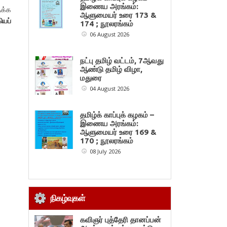
இணைய அரங்கம்:
தக்க
ஆளுமையர் உரை 173 &
ியப்
174 ; நூலரங்கம்
06 August 2026
நட்பு தமிழ் வட்டம், 7ஆவது
ஆண்டு தமிழ் விழா,
மதுரை
04 August 2026
தமிழ்க் காப்புக் கழகம் –
இணைய அரங்கம்:
ஆளுமையர் உரை 169 &
170 ; நூலரங்கம்
08 July 2026
நிகழ்வுகள்
கவிஞர் புத்தேரி தானப்பன்