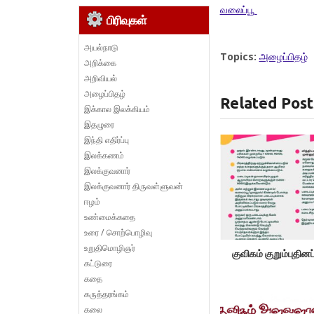
வலைப்பூ
பிரிவுகள்
அயல்நாடு
Topics:
அழைப்பிதழ்
அறிக்கை
அறிவியல்
அழைப்பிதழ்
Related Post
இக்கால இலக்கியம்
இதழுரை
இந்தி எதிர்ப்பு
இலக்கணம்
இலக்குவனார்
இலக்குவனார் திருவள்ளுவன்
ஈழம்
உண்மைக்கதை
உரை / சொற்பொழிவு
உறுதிமொழிஞர்
குவிகம் குறும்புதினப
கட்டுரை
கதை
கருத்தரங்கம்
கலை