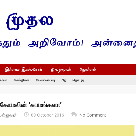
இக்கால இலக்கியம்
நிகழ்வுகள்
நோக்கம்
வியம்
செய்திகள்
வேலைவாய்ப்பு
பிற
தொடர்பு
கோமலின் ‘சுபமங்களா’
வள்ளுவன்
09 October 2016
No Comment