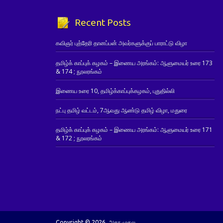
Recent Posts
கவிஞர் புத்தேரி தானப்பன் அவர்களுக்குப் பாராட்டு விழா
தமிழ்க் காப்புக் கழகம் – இணைய அரங்கம்: ஆளுமையர் உரை 173
& 174 ; நூலரங்கம்
இணைய உரை 10, தமிழ்க்காப்புக்கழகம், புதுதில்லி
நட்பு தமிழ் வட்டம், 7ஆவது ஆண்டு தமிழ் விழா, மதுரை
தமிழ்க் காப்புக் கழகம் – இணைய அரங்கம்: ஆளுமையர் உரை 171
& 172 ; நூலரங்கம்
Copyright © 2026. அகர முதல