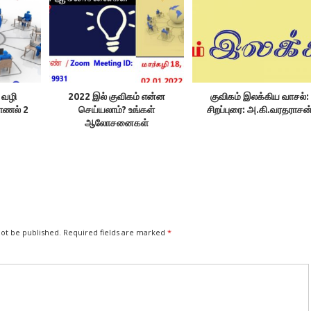
 வழி
2022 இல் குவிகம் என்ன
குவிகம் இலக்கிய வாசல்:
ாணல் 2
செய்யலாம்? உங்கள்
சிறப்புரை: அ.கி.வரதராசன
ஆலோசனைகள்
not be published.
Required fields are marked
*