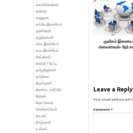
கலைச்சொற்கள்
கவிதை
காணுரை
காப்பிய இலக்கியம்
குறள்நெறி
குறுந்தகவல்
குவிகம் இணைய
சங்க இலக்கியம்
அளவளாவல்- நேர் க
சமய இலக்கியம்
செய்திகள்
செவ்வி / பேட்டி
தமிழறிஞர்கள்
தமிழிசை
திருக்குறள்
Leave a Reply
திரைப்பட மதிப்பீடு
தேர்தல்
Your email address will 
தொடர்கதை
தொல்காப்பியம்
Comment
*
நாடகம்
நிகழ்வுகள்
படங்கள்