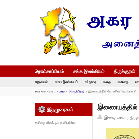
தொல்காப்பியம்
சங்க இலக்கியம்
திருக்குறள்
அறிவியல்
சமய இலக்கியம்
கட்டுரை
கதை
கவிதை
பா
You Are Here :
Home
»
அழைப்பிதழ்
»
இணையத்தில் கோமலின் ‘சுபமங்களா’
இணையத்தில் 
இதழுரைகள்
இலக்குவனார் திரு
தமிழை விலக்கும் தனிப்பிரிவு