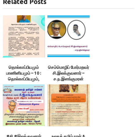
Related Posts
தொல்காப்பியமும்
செம்மொழிப் போர்மறவர்
பாணினியமும் – 10 :
சி.இலக்குவனார் –
தொல்காப்பியமும்,
ச.ந.இளங்குமரன்
திருக்குறளும்
தமிழர்களின் இரண்டு
கண்களாகும். –
இலக்குவனார்
திருவள்ளுவன்
#சி.#இலக்குவனார்
உலகத் தமிழ் நாள் &