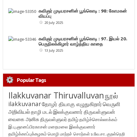
கவிஞர் முடியரசனின் பூங்கொடி : 98: கோமகன்
வியப்பு
20 July 2025
கவிஞர் முடியரசனின் பூங்கொடி : 97. இயல் 20.
பெருநிலக்கிழார் வாழ்த்திய காதை
13 July 2025
Popular Tags
Ilakkuvanar Thiruvalluvan
நூல்
ilakkuvanar
தோழர் தியாகு எழுதுகிறார்
வெருளி
அறிவியல்
தாழி மடல்
இலக்குவனார் திருவள்ளுவன்
வைகை அனிசு
திருவள்ளுவர்
தமிழ்
தமிழ்ச்சொல்லாக்கம்
இ.பு.ஞானப்பிரகாசன்
மறைமலை இலக்குவனார்
தமிழ்க்காப்புக்கழகம்
மொழி மாற்றச் சொற்கள்
உ.வே.சா.
குறள்நெறி