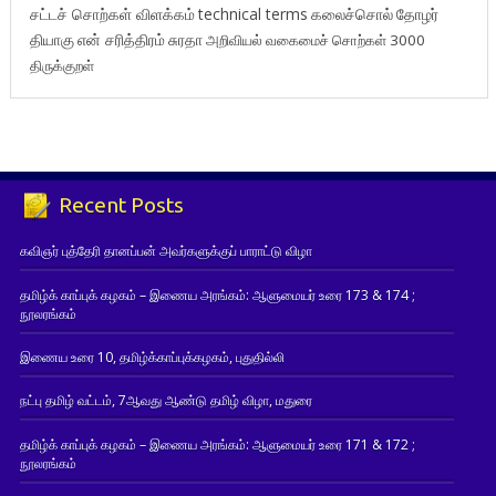
சட்டச் சொற்கள் விளக்கம்
technical terms
கலைச்சொல்
தோழர்
தியாகு
என் சரித்திரம்
சுரதா
அறிவியல் வகைமைச் சொற்கள் 3000
திருக்குறள்
Recent Posts
கவிஞர் புத்தேரி தானப்பன் அவர்களுக்குப் பாராட்டு விழா
தமிழ்க் காப்புக் கழகம் – இணைய அரங்கம்: ஆளுமையர் உரை 173 & 174 ;
நூலரங்கம்
இணைய உரை 10, தமிழ்க்காப்புக்கழகம், புதுதில்லி
நட்பு தமிழ் வட்டம், 7ஆவது ஆண்டு தமிழ் விழா, மதுரை
தமிழ்க் காப்புக் கழகம் – இணைய அரங்கம்: ஆளுமையர் உரை 171 & 172 ;
நூலரங்கம்