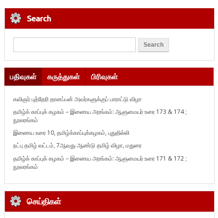
Search
பதிவுகள்
கருத்துகள்
பிரிவுகள்
கவிஞர் புத்தேரி தானப்பன் அவர்களுக்குப் பாராட்டு விழா
தமிழ்க் காப்புக் கழகம் – இணைய அரங்கம்: ஆளுமையர் உரை 173 & 174 ;
நூலரங்கம்
இணைய உரை 10, தமிழ்க்காப்புக்கழகம், புதுதில்லி
நட்பு தமிழ் வட்டம், 7ஆவது ஆண்டு தமிழ் விழா, மதுரை
தமிழ்க் காப்புக் கழகம் – இணைய அரங்கம்: ஆளுமையர் உரை 171 & 172 ;
நூலரங்கம்
செய்திகள்