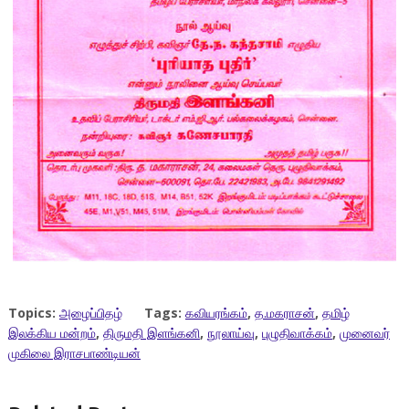
Topics:
அழைப்பிதழ்
Tags:
கவியரங்கம்
,
த.மகராசன்
,
தமிழ்
இலக்கிய மன்றம்
,
திருமதி இளங்கனி
,
நூலாய்வு
,
புழுதிவாக்கம்
,
முனைவர்
முகிலை இராசபாண்டியன்