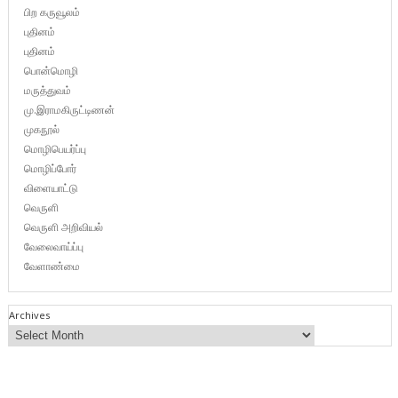
பிற கருவூலம்
புதினம்
புதினம்
பொன்மொழி
மருத்துவம்
மு.இராமகிருட்டிணன்
முகநூல்
மொழிபெயர்ப்பு
மொழிப்போர்
விளையாட்டு
வெருளி
வெருளி அறிவியல்
வேலைவாய்ப்பு
வேளாண்மை
Archives