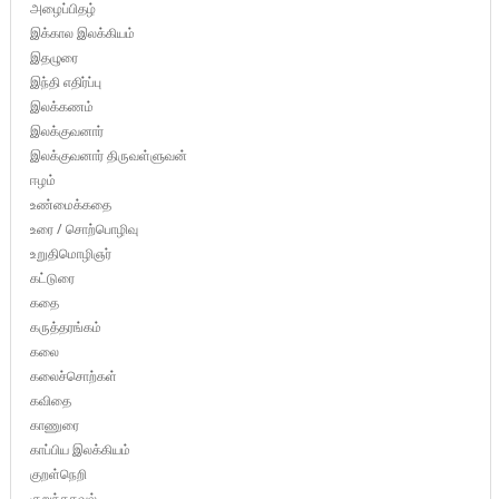
அழைப்பிதழ்
இக்கால இலக்கியம்
இதழுரை
இந்தி எதிர்ப்பு
இலக்கணம்
இலக்குவனார்
இலக்குவனார் திருவள்ளுவன்
ஈழம்
உண்மைக்கதை
உரை / சொற்பொழிவு
உறுதிமொழிஞர்
கட்டுரை
கதை
கருத்தரங்கம்
கலை
கலைச்சொற்கள்
கவிதை
காணுரை
காப்பிய இலக்கியம்
குறள்நெறி
குறுந்தகவல்