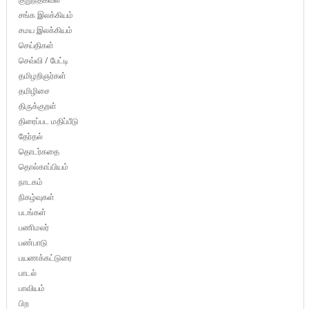
சங்க இலக்கியம்
சமய இலக்கியம்
செய்திகள்
செவ்வி / பேட்டி
தமிழறிஞர்கள்
தமிழிசை
திருக்குறள்
திரைப்பட மதிப்பீடு
தேர்தல்
தொடர்கதை
தொல்காப்பியம்
நாடகம்
நிகழ்வுகள்
படங்கள்
பணிமலர்
பண்பாடு
பயணக்கட்டுரை
பாடல்
பாவியம்
பிற