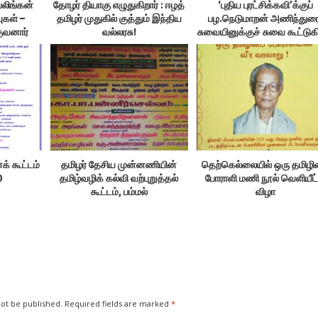
பலிங்கன்
தோழர் தியாகு எழுதுகிறார் : ஈழத்
‘புதிய புரட்சிக்கவி’க்குப்
ுகள் –
தமிழர் முதுகில் குத்தும் இந்திய
பழ.நெடுமாறன் அணிந்துரை
குவனார்
வல்லரசு!
சுவையினுக்குச் சுவை கூட்டுக
்
￼
் கூட்டம்
தமிழர் தேசிய முன்னணியின்
தெற்கெல்லையில் ஒரு தமிழி
0
தமிழ்வழிக் கல்வி வற்புறுத்தல்
போராளி மணி நூல் வெளியீட்
கூட்டம், பம்மல்
விழா
not be published.
Required fields are marked
*