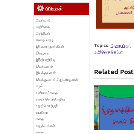
பிரிவுகள்
அயல்நாடு
அறிக்கை
அறிவியல்
அழைப்பிதழ்
Topics:
அழைப்பிதழ்
இக்கால இலக்கியம்
ம.இலெ.தங்கப்பா
இதழுரை
இந்தி எதிர்ப்பு
இலக்கணம்
Related Post
இலக்குவனார்
இலக்குவனார் திருவள்ளுவன்
ஈழம்
உண்மைக்கதை
உரை / சொற்பொழிவு
உறுதிமொழிஞர்
கட்டுரை
கதை
கருத்தரங்கம்
கலை