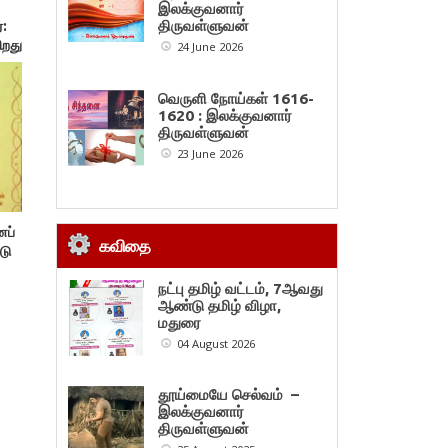
இலக்குவனார்
திருவள்ளுவன்
:
ிறது
24 June 2026
வெருளி நோய்கள் 1616-
1620 : இலக்குவனார்
திருவள்ளுவன்
23 June 2026
னப்
கவிதை
டு
நட்பு தமிழ் வட்டம், 7ஆவது
ஆண்டு தமிழ் விழா,
மதுரை
04 August 2026
தூய்மையே செல்வம் –
இலக்குவனார்
திருவள்ளுவன்