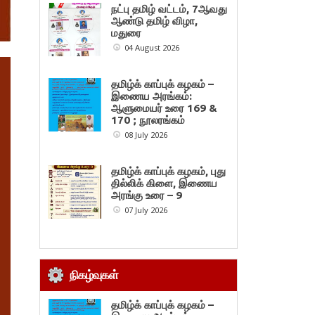
நட்பு தமிழ் வட்டம், 7ஆவது
ஆண்டு தமிழ் விழா,
மதுரை
04 August 2026
தமிழ்க் காப்புக் கழகம் –
இணைய அரங்கம்:
ஆளுமையர் உரை 169 &
170 ; நூலரங்கம்
08 July 2026
தமிழ்க் காப்புக் கழகம், புது
தில்லிக் கிளை, இணைய
அரங்கு உரை – 9
07 July 2026
நிகழ்வுகள்
தமிழ்க் காப்புக் கழகம் –