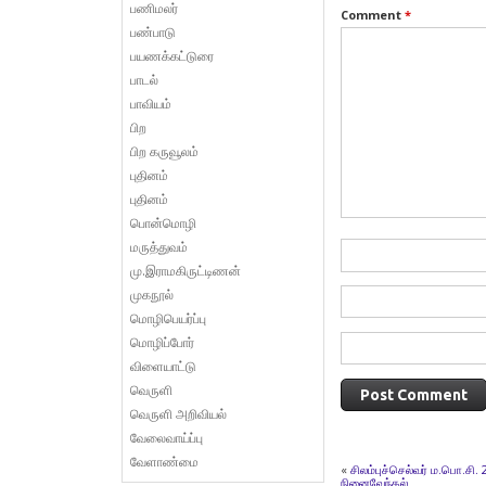
பணிமலர்
Comment
*
பண்பாடு
பயணக்கட்டுரை
பாடல்
பாவியம்
பிற
பிற கருவூலம்
புதினம்
புதினம்
பொன்மொழி
மருத்துவம்
மு.இராமகிருட்டிணன்
முகநூல்
மொழிபெயர்ப்பு
மொழிப்போர்
விளையாட்டு
வெருளி
வெருளி அறிவியல்
வேலைவாய்ப்பு
வேளாண்மை
«
சிலம்புச்செல்வர் ம.பொ.சி
நினைவேந்தல்