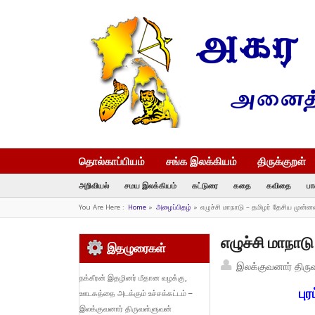
தொல்காப்பியம்
சங்க இலக்கியம்
திருக்குறள்
அறிவியல்
சமய இலக்கியம்
கட்டுரை
கதை
கவிதை
பா
You Are Here :
Home
»
அழைப்பிதழ்
»
எழுச்சி மாநாடு – தமிழர் தேசிய முன்
எழுச்சி மாநாட
இதழுரைகள்
இலக்குவனார் திரு
நக்கீரன் இதழினர் மீதான வழக்கு,
புர
ஊடகத்தை அடக்கும் உச்சக்கட்டம் –
இலக்குவனார் திருவள்ளுவன்