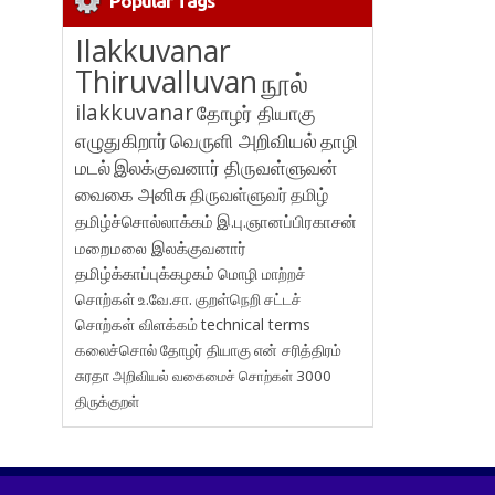
Popular Tags
Ilakkuvanar
Thiruvalluvan
நூல்
ilakkuvanar
தோழர் தியாகு
எழுதுகிறார்
வெருளி அறிவியல்
தாழி
மடல்
இலக்குவனார் திருவள்ளுவன்
வைகை அனிசு
திருவள்ளுவர்
தமிழ்
தமிழ்ச்சொல்லாக்கம்
இ.பு.ஞானப்பிரகாசன்
மறைமலை இலக்குவனார்
தமிழ்க்காப்புக்கழகம்
மொழி மாற்றச்
சொற்கள்
உ.வே.சா.
குறள்நெறி
சட்டச்
சொற்கள் விளக்கம்
technical terms
கலைச்சொல்
தோழர் தியாகு
என் சரித்திரம்
சுரதா
அறிவியல் வகைமைச் சொற்கள் 3000
திருக்குறள்