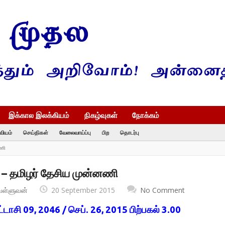
இக்கால இலக்கியம்
நிகழ்வுகள்
நோக்கம்
வியம்
செய்திகள்
வேலைவாய்ப்பு
பிற
தொடர்பு
னணி
ு – தமிழர் தேசிய முன்னணி
வள்ளுவன்
20 September 2015
No Comment
ட்டாசி 09, 2046 / செப். 26, 2015 பிற்பகல் 3.00