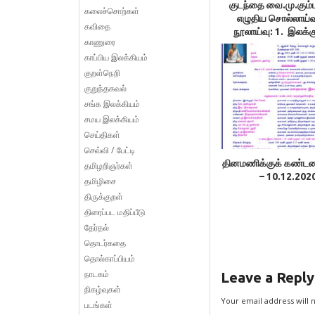
குடந்தை வை.மு.கும்
கலைச்சொற்கள்
எழுதிய சொல்லாய்வ
கவிதை
நூலாய்வு: 1. இலக்
காணுரை
திருவள்ளுவன
காப்பிய இலக்கியம்
குறள்நெறி
குறுந்தகவல்
சங்க இலக்கியம்
சமய இலக்கியம்
செய்திகள்
செவ்வி / பேட்டி
தினமணிக்குக் கண்டனக
தமிழறிஞர்கள்
– 10.12.202
தமிழிசை
திருக்குறள்
திரைப்பட மதிப்பீடு
தேர்தல்
தொடர்கதை
தொல்காப்பியம்
நாடகம்
Leave a Reply
நிகழ்வுகள்
Your email address will 
படங்கள்