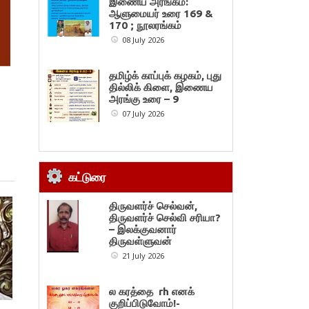
இணைய அரங்கம்:
ஆளுமையர் உரை 169 &
170 ; நூலரங்கம்
08 July 2026
தமிழ்க் காப்புக் கழகம், புது
தில்லிக் கிளை, இணைய
அரங்கு உரை – 9
07 July 2026
கட்டுரை
திருவளர்ச் செல்வன்,
திருவளர்ச் செல்வி சரியா?
– இலக்குவனார்
திருவள்ளுவன்
21 July 2026
ல கரத்தை rh எனக்
குறிப்பிடுவோம்!-