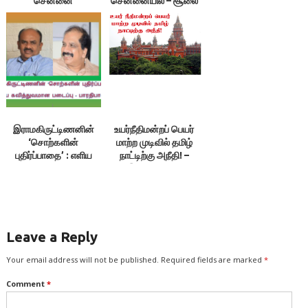
சென்னை
சென்னையில் – சூலை
7-9￼
இராமகிருட்டிணனின்
உயர்நீதிமன்றப் பெயர்
‘சொற்களின்
மாற்ற முடிவில் தமிழ்
புதிர்ப்பாதை’ : எளிய
நாட்டிற்கு அநீதி! –
கவித்துவமான படைப்பு
இலக்குவனார்
– பாரதிபாலன் 1/3
திருவள்ளுவன்
Leave a Reply
Your email address will not be published.
Required fields are marked
*
Comment
*