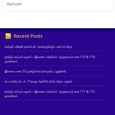
திருக்குறள்
Recent Posts
கவிஞர் புத்தேரி தானப்பன் அவர்களுக்குப் பாராட்டு விழா
தமிழ்க் காப்புக் கழகம் – இணைய அரங்கம்: ஆளுமையர் உரை 173 & 174 ;
நூலரங்கம்
இணைய உரை 10, தமிழ்க்காப்புக்கழகம், புதுதில்லி
நட்பு தமிழ் வட்டம், 7ஆவது ஆண்டு தமிழ் விழா, மதுரை
தமிழ்க் காப்புக் கழகம் – இணைய அரங்கம்: ஆளுமையர் உரை 171 & 172 ;
நூலரங்கம்