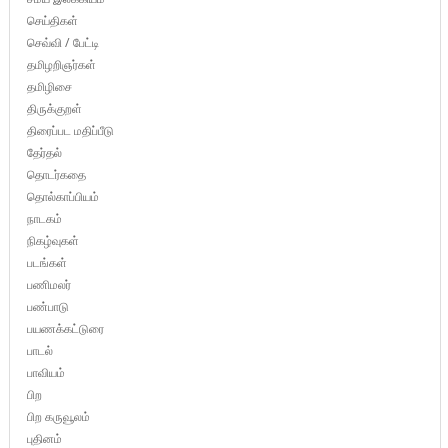
செய்திகள்
செவ்வி / பேட்டி
தமிழறிஞர்கள்
தமிழிசை
திருக்குறள்
திரைப்பட மதிப்பீடு
தேர்தல்
தொடர்கதை
தொல்காப்பியம்
நாடகம்
நிகழ்வுகள்
படங்கள்
பணிமலர்
பண்பாடு
பயணக்கட்டுரை
பாடல்
பாவியம்
பிற
பிற கருவூலம்
புதினம்