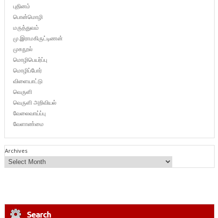
புதினம்
பொன்மொழி
மருத்துவம்
மு.இராமகிருட்டிணன்
முகநூல்
மொழிபெயர்ப்பு
மொழிப்போர்
விளையாட்டு
வெருளி
வெருளி அறிவியல்
வேலைவாய்ப்பு
வேளாண்மை
Archives
Search