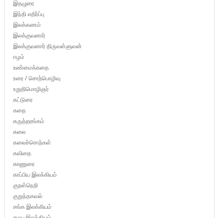
இதழுரை
இந்தி எதிர்ப்பு
இலக்கணம்
இலக்குவனார்
இலக்குவனார் திருவள்ளுவன்
ஈழம்
உண்மைக்கதை
உரை / சொற்பொழிவு
உறுதிமொழிஞர்
கட்டுரை
கதை
கருத்தரங்கம்
கலை
கலைச்சொற்கள்
கவிதை
காணுரை
காப்பிய இலக்கியம்
குறள்நெறி
குறுந்தகவல்
சங்க இலக்கியம்
சமய இலக்கியம்