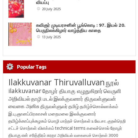
வியப்பு
20 July 2025
கவிஞர் முடியரசனின் பூங்கொடி : 97. இயல் 20.
பெருநிலக்கிழார் வாழ்த்திய காதை
13 July 2025
Popular Tags
Ilakkuvanar Thiruvalluvan
நூல்
ilakkuvanar
தோழர் தியாகு எழுதுகிறார்
வெருளி
அறிவியல்
தாழி மடல்
இலக்குவனார் திருவள்ளுவன்
வைகை அனிசு
திருவள்ளுவர்
தமிழ்
தமிழ்ச்சொல்லாக்கம்
இ.பு.ஞானப்பிரகாசன்
மறைமலை இலக்குவனார்
தமிழ்க்காப்புக்கழகம்
மொழி மாற்றச் சொற்கள்
உ.வே.சா.
குறள்நெறி
சட்டச் சொற்கள் விளக்கம்
technical terms
கலைச்சொல்
தோழர்
தியாகு
என் சரித்திரம்
சுரதா
அறிவியல் வகைமைச் சொற்கள் 3000