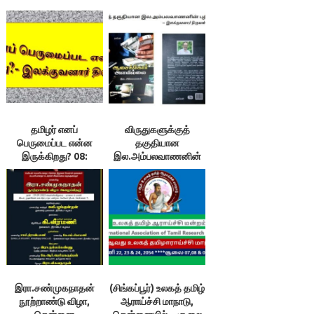
தமிழர் எனப்
விருதுகளுக்குத்
பெருமைப்பட என்ன
தகுதியான
இருக்கிறது? 08:
இல.அம்பலவாணனின்
வீட்டிலும் ஏட்டிலும்
புதினம்!
தமிழைத் தொலைக்கும்
நாம் : இலக்குவனார்
திருவள்ளுவன்
இரா.சண்முகநாதன்
(சிங்கப்பூர்) உலகத் தமிழ்
நூற்றாண்டு விழா,
ஆராய்ச்சி மாநாடு,