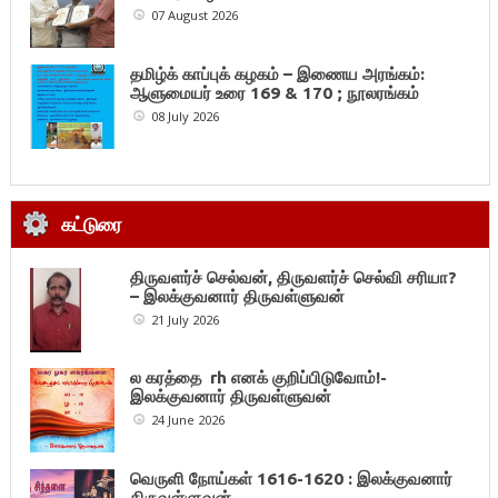
07 August 2026
தமிழ்க் காப்புக் கழகம் – இணைய அரங்கம்:
ஆளுமையர் உரை 169 & 170 ; நூலரங்கம்
08 July 2026
கட்டுரை
திருவளர்ச் செல்வன், திருவளர்ச் செல்வி சரியா?
– இலக்குவனார் திருவள்ளுவன்
21 July 2026
ல கரத்தை rh எனக் குறிப்பிடுவோம்!-
இலக்குவனார் திருவள்ளுவன்
24 June 2026
வெருளி நோய்கள் 1616-1620 : இலக்குவனார்
திருவள்ளுவன்