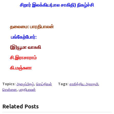
சிறார் இலக்கிய(பால சாகிதி) நிகழ்ச்சி
தலைமை: பாரதிபாலன்
பங்கேற்போர்:
(இ)யூமா வாசுகி
சி.இராசாராம்
கி.மஞ்சுளா
Topics:
அழைப்பிதழ்
,
செய்திகள்
Tags:
சாகித்திய அகாதமி
,
சென்னை
,
பாரதிபாலன்
Related Posts