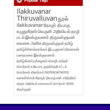
Popular Tags
Ilakkuvanar
Thiruvalluvan
நூல்
ilakkuvanar
தோழர் தியாகு
எழுதுகிறார்
வெருளி அறிவியல்
தாழி
மடல்
இலக்குவனார் திருவள்ளுவன்
வைகை அனிசு
திருவள்ளுவர்
தமிழ்
தமிழ்ச்சொல்லாக்கம்
இ.பு.ஞானப்பிரகாசன்
மறைமலை இலக்குவனார்
தமிழ்க்காப்புக்கழகம்
மொழி மாற்றச்
சொற்கள்
உ.வே.சா.
குறள்நெறி
சட்டச்
சொற்கள் விளக்கம்
technical terms
கலைச்சொல்
தோழர் தியாகு
என் சரித்திரம்
சுரதா
அறிவியல் வகைமைச் சொற்கள் 3000
திருக்குறள்