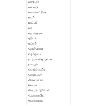
பணிமலர்
பண்பாடு
பயணக்கட்டுரை
பாடல்
பாவியம்
பிற
பிற கருவூலம்
புதினம்
புதினம்
பொன்மொழி
மருத்துவம்
மு.இராமகிருட்டிணன்
முகநூல்
மொழிபெயர்ப்பு
மொழிப்போர்
விளையாட்டு
வெருளி
வெருளி அறிவியல்
வேலைவாய்ப்பு
வேளாண்மை