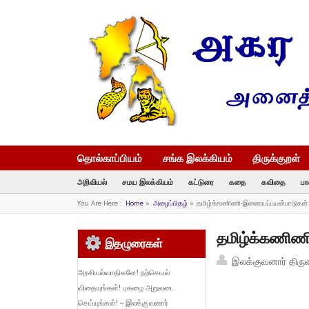
தொல்காப்பியம்
சங்க இலக்கியம்
திருக்குறள்
அறிவியல்
சமய இலக்கியம்
கட்டுரை
கதை
கவிதை
பா
You Are Here :
Home
»
அழைப்பிதழ்
»
தமிழ்க்கணிணி-இணையப்பயன்பாடுகள் : 
தமிழ்க்கணிணி
இதழுரைகள்
இலக்குவனார் திரு
அரசியல்வாதிகளே! நற்செயல்
விதையுங்கள்! புகழை அறுவடை
செய்யுங்கள்! – இலக்குவனார்