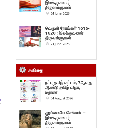
இலக்குவனார்
திருவள்ளுவன்
24 June 2026
வெருளி நோய்கள் 1616-
1620 : இலக்குவனார்
திருவள்ளுவன்
23 June 2026
கவிதை
நட்பு தமிழ் வட்டம், 7ஆவது
ஆண்டு தமிழ் விழா,
மதுரை
04 August 2026
ா
»
தூய்மையே செல்வம் –
இலக்குவனார்
திருவள்ளுவன்