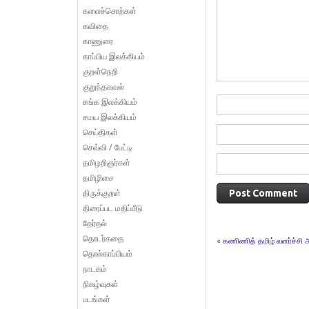
கலைச்சொற்கள்
கவிதை
காணுரை
காப்பிய இலக்கியம்
குறள்நெறி
குறுந்தகவல்
சங்க இலக்கியம்
சமய இலக்கியம்
செய்திகள்
செவ்வி / பேட்டி
தமிழறிஞர்கள்
தமிழிசை
திருக்குறள்
திரைப்பட மதிப்பீடு
தேர்தல்
தொடர்கதை
«
கணிணித் தமிழ் வளர்ச்சி 
தொல்காப்பியம்
நாடகம்
நிகழ்வுகள்
படங்கள்