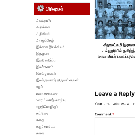
பிரிவுகள்
அயல்நாடு
அறிக்கை
அறிவியல்
அழைப்பிதழ்
சீதாலட்சுமி இராமச
இக்கால இலக்கியம்
கல்லூரியில் தமிழ்
இதழுரை
மாணவியர் படைப்பு வெ
இந்தி எதிர்ப்பு
விழா
இலக்கணம்
இலக்குவனார்
இலக்குவனார் திருவள்ளுவன்
ஈழம்
Leave a Reply
உண்மைக்கதை
உரை / சொற்பொழிவு
Your email address will 
உறுதிமொழிஞர்
கட்டுரை
Comment
*
கதை
கருத்தரங்கம்
கலை