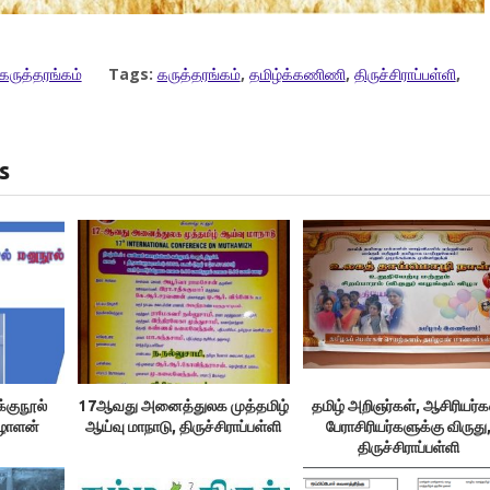
கருத்தரங்கம்
Tags:
கருத்தரங்கம்
,
தமிழ்க்கணிணி
,
திருச்சிராப்பள்ளி
,
s
்குநூல்
17ஆவது அனைத்துலக முத்தமிழ்
தமிழ் அறிஞர்கள், ஆசிரியர்க
ிழாளன்
ஆய்வு மாநாடு, திருச்சிராப்பள்ளி
பேராசிரியர்களுக்கு விருது
திருச்சிராப்பள்ளி