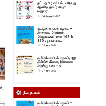
நட்பு தமிழ் வட்டம், 7ஆவது
ஆண்டு தமிழ் விழா,
மதுரை
04 August 2026
தமிழ்க் காப்புக் கழகம் –
இணைய அரங்கம்:
ஆளுமையர் உரை 169 &
170 ; நூலரங்கம்
08 July 2026
தமிழ்க் காப்புக் கழகம், புது
தில்லிக் கிளை, இணைய
அரங்கு உரை – 9
07 July 2026
ள்,
நிகழ்வுகள்
,
தமிழ்க் காப்புக் கழகம் –