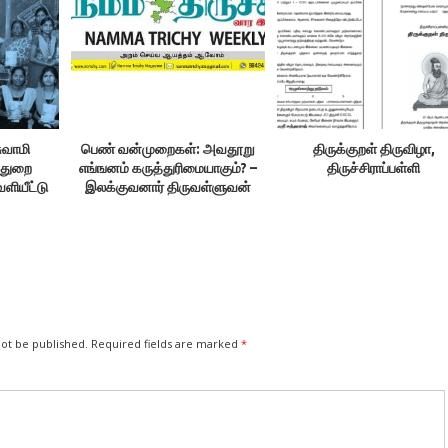
ுவாமி
பெண் வன்முறைகள்: அவதூறு
திருக்குறள் திருவிழா,
த்துறை
எங்ஙனம் கருத்துரிமையாகும்? –
திருச்சிராப்பள்ளி
ளியீட்டு
இலக்குவனார் திருவள்ளுவன்
not be published.
Required fields are marked
*