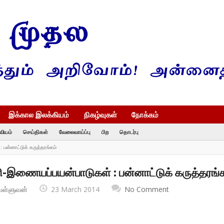
இக்கால இலக்கியம்
நிகழ்வுகள்
நோக்கம்
வியம்
செய்திகள்
வேலைவாய்ப்பு
பிற
தொடர்பு
பன்னாட்டுக் கருத்தரங்கம்
-இணையப்பயன்பாடுகள் : பன்னாட்டுக் கருத்தரங்க
வள்ளுவன்
23 March 2014
No Comment