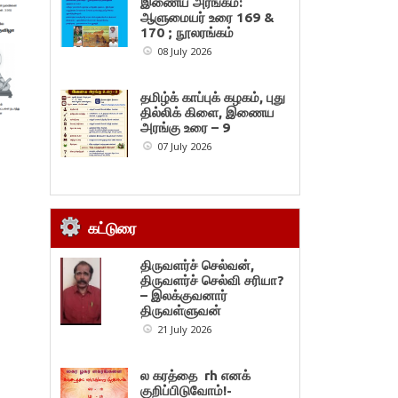
இணைய அரங்கம்:
ஆளுமையர் உரை 169 &
170 ; நூலரங்கம்
08 July 2026
தமிழ்க் காப்புக் கழகம், புது
தில்லிக் கிளை, இணைய
அரங்கு உரை – 9
07 July 2026
கட்டுரை
திருவளர்ச் செல்வன்,
திருவளர்ச் செல்வி சரியா?
– இலக்குவனார்
திருவள்ளுவன்
21 July 2026
ல கரத்தை rh எனக்
குறிப்பிடுவோம்!-