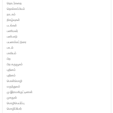
தொடர்கதை
தொல்காப்பியம்
நாடகம்
நிகழ்வுகள்
படங்கள்
பணிமலர்
பண்பாடு
பயணக்கட்டுரை
பாடல்
பாவியம்
பிற
பிற கருவூலம்
புதினம்
புதினம்
பொன்மொழி
மருத்துவம்
மு.இராமகிருட்டிணன்
முகநூல்
மொழிபெயர்ப்பு
மொழிப்போர்