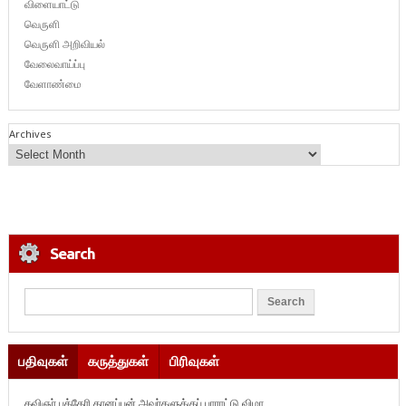
விளையாட்டு
வெருளி
வெருளி அறிவியல்
வேலைவாய்ப்பு
வேளாண்மை
Archives
Search
பதிவுகள்
கருத்துகள்
பிரிவுகள்
கவிஞர் புத்தேரி தானப்பன் அவர்களுக்குப் பாராட்டு விழா