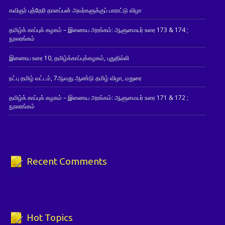
கவிஞர் புத்தேரி தானப்பன் அவர்களுக்குப் பாராட்டு விழா
தமிழ்க் காப்புக் கழகம் – இணைய அரங்கம்: ஆளுமையர் உரை 173 & 174 ;
நூலரங்கம்
இணைய உரை 10, தமிழ்க்காப்புக்கழகம், புதுதில்லி
நட்பு தமிழ் வட்டம், 7ஆவது ஆண்டு தமிழ் விழா, மதுரை
தமிழ்க் காப்புக் கழகம் – இணைய அரங்கம்: ஆளுமையர் உரை 171 & 172 ;
நூலரங்கம்
Recent Comments
Hot Topics