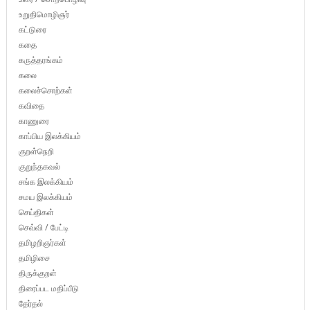
உறுதிமொழிஞர்
கட்டுரை
கதை
கருத்தரங்கம்
கலை
கலைச்சொற்கள்
கவிதை
காணுரை
காப்பிய இலக்கியம்
குறள்நெறி
குறுந்தகவல்
சங்க இலக்கியம்
சமய இலக்கியம்
செய்திகள்
செவ்வி / பேட்டி
தமிழறிஞர்கள்
தமிழிசை
திருக்குறள்
திரைப்பட மதிப்பீடு
தேர்தல்