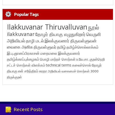
Popular Tags
Ilakkuvanar Thiruvalluvan
நூல்
ilakkuvanar
தோழர் தியாகு எழுதுகிறார்
வெருளி
அறிவியல்
தாழி மடல்
இலக்குவனார் திருவள்ளுவன்
வைகை அனிசு
திருவள்ளுவர்
தமிழ்
தமிழ்ச்சொல்லாக்கம்
இ.பு.ஞானப்பிரகாசன்
மறைமலை இலக்குவனார்
தமிழ்க்காப்புக்கழகம்
மொழி மாற்றச் சொற்கள்
உ.வே.சா.
குறள்நெறி
சட்டச் சொற்கள் விளக்கம்
technical terms
கலைச்சொல்
தோழர்
தியாகு
என் சரித்திரம்
சுரதா
அறிவியல் வகைமைச் சொற்கள் 3000
திருக்குறள்
Recent Posts