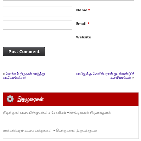
Name
*
Email
*
Website
«
பொங்கல் திருநாள் வாழ்த்து! –
வாயிலுக்கு வெளியேதான் ஓட வேண்டும்!
கா.வேழவேந்தன்
– க.தமிழமல்லன்
»
இதழுரைகள்
திருக்குறள் பாதையில் முதல்வர் ச.சோ.விசய் – இலக்குவனார் திருவள்ளுவன்
வாக்களிக்கும் கடமை யாற்றுங்கள்! – இலக்குவனார் திருவள்ளுவன்