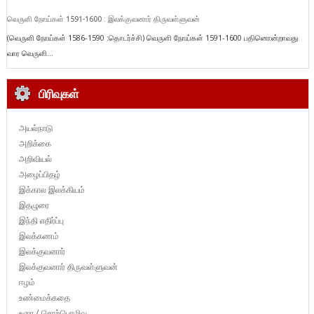
வெருளி நோய்கள் 1591-1600 : இலக்குவனார் திருவள்ளுவன்
(வெருளி நோய்கள் 1586-1590 :தொடர்ச்சி) வெருளி நோய்கள் 1591-1600 பதினொன்றாவது
வார வெருளி...
பிரிவுகள்
அயல்நாடு
அறிக்கை
அறிவியல்
அழைப்பிதழ்
இக்கால இலக்கியம்
இதழுரை
இந்தி எதிர்ப்பு
இலக்கணம்
இலக்குவனார்
இலக்குவனார் திருவள்ளுவன்
ஈழம்
உண்மைக்கதை
உரை / சொற்பொழிவு