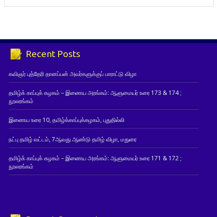
Recent Posts
கவிஞர் புத்தேரி தானப்பன் அவர்களுக்குப் பாராட்டு விழா
தமிழ்க் காப்புக் கழகம் – இணைய அரங்கம்: ஆளுமையர் உரை 173 & 174 ;
நூலரங்கம்
இணைய உரை 10, தமிழ்க்காப்புக்கழகம், புதுதில்லி
நட்பு தமிழ் வட்டம், 7ஆவது ஆண்டு தமிழ் விழா, மதுரை
தமிழ்க் காப்புக் கழகம் – இணைய அரங்கம்: ஆளுமையர் உரை 171 & 172 ;
நூலரங்கம்