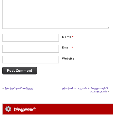
Name
*
Email
*
Website
«
‘இளந்தமிழகம்’ மலர்ந்தது!
நடுகற்கள் – பாதுகாப்பும் பேணுகையும் 3 :
ச.பாலமுருகன்
»
இதழுரைகள்