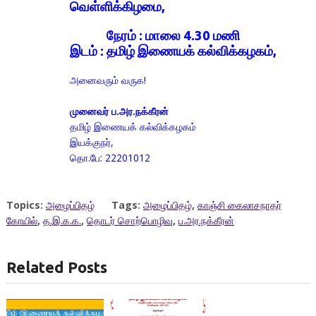
வெள்ளிக்கிழமை,
நேரம் : மாலை 4.30 மணி
இடம் : தமிழ் இணையக் கல்விக்கழகம்,
அனைவரும் வருக!
முனைவர் ப.அர.நக்கீரன்
தமிழ் இணையக் கல்விக்கழகம்
இயக்குநர்,
தொ.பே: 22201012
Topics:
அழைப்பிதழ்
Tags:
அழைப்பிதழ்
,
காஞ்சி கைலாசநாதர்
கோயில்
,
த.இ.க.க.
,
தொடர் சொற்பொழிவு
,
ப.அர.நக்கீரன்
Related Posts