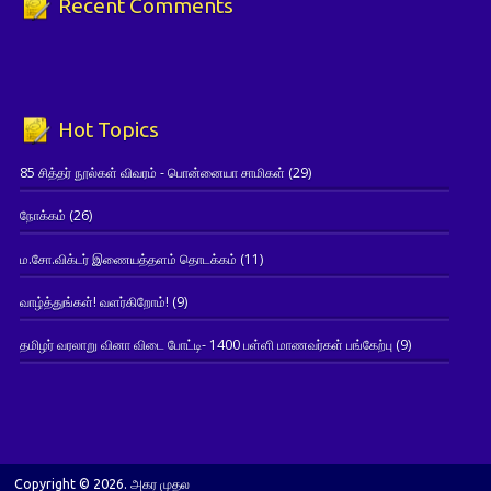
Recent Comments
Hot Topics
85 சித்தர் நூல்கள் விவரம் - பொன்னையா சாமிகள்
(29)
நோக்கம்
(26)
ம.சோ.விக்டர் இணையத்தளம் தொடக்கம்
(11)
வாழ்த்துங்கள்! வளர்கிறோம்!
(9)
தமிழர் வரலாறு வினா விடை போட்டி- 1400 பள்ளி மாணவர்கள் பங்கேற்பு
(9)
Copyright © 2026. அகர முதல