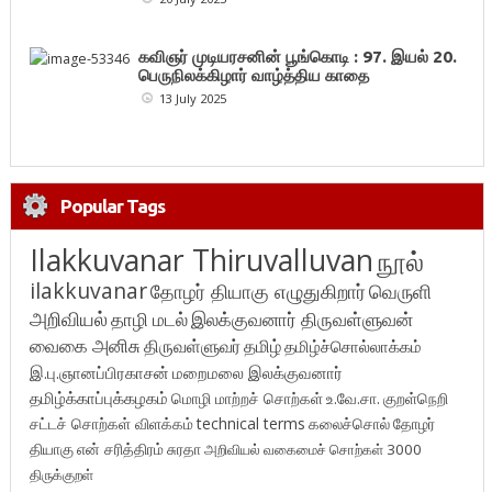
கவிஞர் முடியரசனின் பூங்கொடி : 97. இயல் 20.
பெருநிலக்கிழார் வாழ்த்திய காதை
13 July 2025
Popular Tags
Ilakkuvanar Thiruvalluvan
நூல்
ilakkuvanar
தோழர் தியாகு எழுதுகிறார்
வெருளி
அறிவியல்
தாழி மடல்
இலக்குவனார் திருவள்ளுவன்
வைகை அனிசு
திருவள்ளுவர்
தமிழ்
தமிழ்ச்சொல்லாக்கம்
இ.பு.ஞானப்பிரகாசன்
மறைமலை இலக்குவனார்
தமிழ்க்காப்புக்கழகம்
மொழி மாற்றச் சொற்கள்
உ.வே.சா.
குறள்நெறி
சட்டச் சொற்கள் விளக்கம்
technical terms
கலைச்சொல்
தோழர்
தியாகு
என் சரித்திரம்
சுரதா
அறிவியல் வகைமைச் சொற்கள் 3000
திருக்குறள்