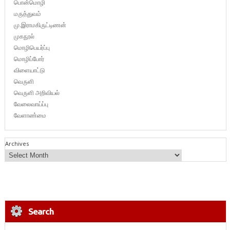
பொன்மொழி
மருத்துவம்
மு.இராமகிருட்டிணன்
முகநூல்
மொழிபெயர்ப்பு
மொழிப்போர்
விளையாட்டு
வெருளி
வெருளி அறிவியல்
வேலைவாய்ப்பு
வேளாண்மை
Archives
Search