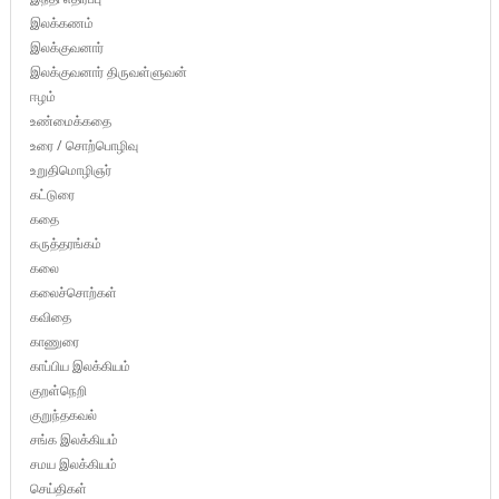
இலக்கணம்
இலக்குவனார்
இலக்குவனார் திருவள்ளுவன்
ஈழம்
உண்மைக்கதை
உரை / சொற்பொழிவு
உறுதிமொழிஞர்
கட்டுரை
கதை
கருத்தரங்கம்
கலை
கலைச்சொற்கள்
கவிதை
காணுரை
காப்பிய இலக்கியம்
குறள்நெறி
குறுந்தகவல்
சங்க இலக்கியம்
சமய இலக்கியம்
செய்திகள்