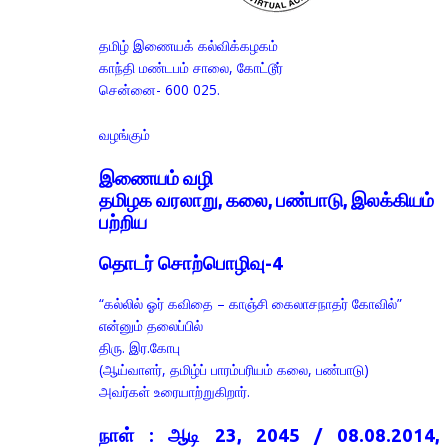
தமிழ் இணையக் கல்விக்கழகம்
காந்தி மண்டபம் சாலை, கோட்டூர்
சென்னை- 600 025.
வழங்கும்
இணையம் வழி
தமிழக வரலாறு, கலை, பண்பாடு, இலக்கியம்
பற்றிய
தொடர் சொற்பொழிவு-4
“கல்லில் ஓர் கவிதை – காஞ்சி கைலாசநாதர் கோவில்”
என்னும் தலைப்பில்
திரு. இர.கோபு
(ஆய்வாளர், தமிழ்
ப்
பாரம்பரியம் கலை, பண்பாடு)
அவர்கள் உரையாற்றுகிறார்.
நாள் : ஆடி 23, 2045 / 08.08.2014,