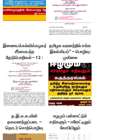
இணையக்கல்விக்கழகத்தின்
தமிழக வரலாற்றில் சங்க
சீர்மையற்ற
இலக்கியம்” – பொழிவு:
தேடுபொறிகள் – 12 :
முகிலை
இலக்குவனார்
இராசபாண்டியன்
திருவள்ளுவன்
த.இ.க.க.வின்
ஈழமும் பன்னாட்டுச்
தகவலாற்றுப்படை –
சதிகளும் – ஈரோட்டிலும்
தொடர் சொற்பொழிவு
கோபியிலும்
கருத்தரங்கம்