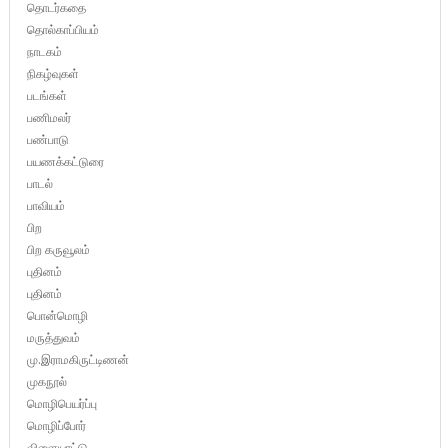
தொடர்கதை
தொல்காப்பியம்
நாடகம்
நிகழ்வுகள்
படங்கள்
பணிமலர்
பண்பாடு
பயணக்கட்டுரை
பாடல்
பாவியம்
பிற
பிற கருவூலம்
புதினம்
புதினம்
பொன்மொழி
மருத்துவம்
மு.இராமகிருட்டிணன்
முகநூல்
மொழிபெயர்ப்பு
மொழிப்போர்
விளையாட்டு