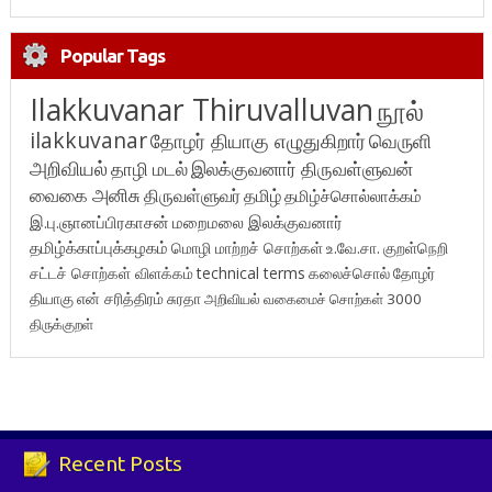
Popular Tags
Ilakkuvanar Thiruvalluvan
நூல்
ilakkuvanar
தோழர் தியாகு எழுதுகிறார்
வெருளி
அறிவியல்
தாழி மடல்
இலக்குவனார் திருவள்ளுவன்
வைகை அனிசு
திருவள்ளுவர்
தமிழ்
தமிழ்ச்சொல்லாக்கம்
இ.பு.ஞானப்பிரகாசன்
மறைமலை இலக்குவனார்
தமிழ்க்காப்புக்கழகம்
மொழி மாற்றச் சொற்கள்
உ.வே.சா.
குறள்நெறி
சட்டச் சொற்கள் விளக்கம்
technical terms
கலைச்சொல்
தோழர்
தியாகு
என் சரித்திரம்
சுரதா
அறிவியல் வகைமைச் சொற்கள் 3000
திருக்குறள்
Recent Posts