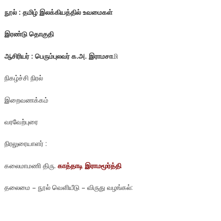
நூல் : தமிழ் இலக்கியத்தில் உவமைகள்
இரண்டு தொகுதி
ஆசிரியர் : பெரும்புலவர் க.அ. இராமசா
மி
நிகழ்ச்சி நிரல்
இறைவணக்கம்
வரவேற்புரை
நிரலுரையாளர் :
கலைமாமணி திரு.
காத்தாடி இராமமூர்த்தி
தலைமை – நூல் வெளியீடு – விருது வழங்கல்: