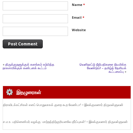
Name
*
Email
*
Website
«
திருக்குறளுக்குக் களங்கம் கற்பித்த
வெளிநாட்டு நீதிபதிகளை நியமிக்க
நாகசாமிக்குக் கண்டனக் கூட்டம்
வேண்டும்! – தமிழ்த் தேசியக்
கூட்டமைப்பு
»
இதழுரைகள்
திராவிடக்கட்சிகள் எனப் பொதுவாகக் குறை கூற வேண்டா! – இலக்குவனார் திருவள்ளுவன்
ச.ம.உ. பதினெண்மர் வழக்கு: மாற்றத்திற்குரியனவே தீர்ப்புகள்! – இலக்குவனார் திருவள்ளுவன்