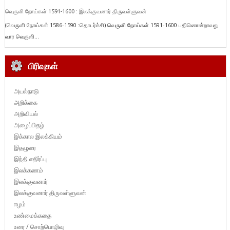
வெருளி நோய்கள் 1591-1600 : இலக்குவனார் திருவள்ளுவன்
(வெருளி நோய்கள் 1586-1590 :தொடர்ச்சி) வெருளி நோய்கள் 1591-1600 பதினொன்றாவது
வார வெருளி...
பிரிவுகள்
அயல்நாடு
அறிக்கை
அறிவியல்
அழைப்பிதழ்
இக்கால இலக்கியம்
இதழுரை
இந்தி எதிர்ப்பு
இலக்கணம்
இலக்குவனார்
இலக்குவனார் திருவள்ளுவன்
ஈழம்
உண்மைக்கதை
உரை / சொற்பொழிவு