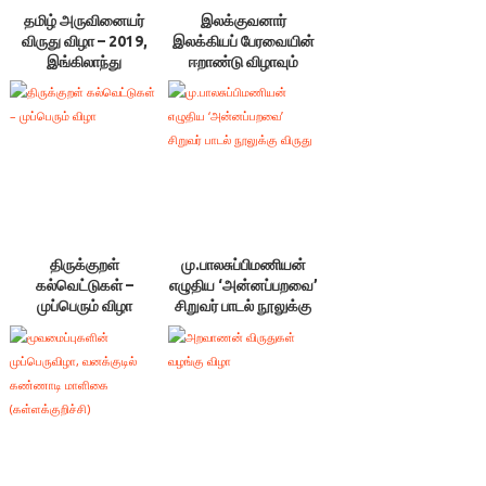
தமிழ் அருவினையர்
இலக்குவனார்
விருது விழா – 2019,
இலக்கியப் பேரவையின்
இங்கிலாந்து
ஈறாண்டு விழாவும்
விருது வழங்கு விழாவும்
திருக்குறள்
மு.பாலசுப்பிமணியன்
கல்வெட்டுகள் –
எழுதிய ‘அன்னப்பறவை’
முப்பெரும் விழா
சிறுவர் பாடல் நூலுக்கு
விருது