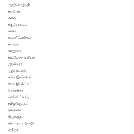
உறுதிமொழிஞர்
கட்டுரை
கதை
கருத்தரங்கம்
கலை
கலைச்சொற்கள்
கவிதை
காணுரை
காப்பிய இலக்கியம்
குறள்நெறி
குறுந்தகவல்
சங்க இலக்கியம்
சமய இலக்கியம்
செய்திகள்
செவ்வி / பேட்டி
தமிழறிஞர்கள்
தமிழிசை
திருக்குறள்
திரைப்பட மதிப்பீடு
தேர்தல்