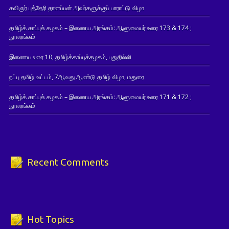
கவிஞர் புத்தேரி தானப்பன் அவர்களுக்குப் பாராட்டு விழா
தமிழ்க் காப்புக் கழகம் – இணைய அரங்கம்: ஆளுமையர் உரை 173 & 174 ;
நூலரங்கம்
இணைய உரை 10, தமிழ்க்காப்புக்கழகம், புதுதில்லி
நட்பு தமிழ் வட்டம், 7ஆவது ஆண்டு தமிழ் விழா, மதுரை
தமிழ்க் காப்புக் கழகம் – இணைய அரங்கம்: ஆளுமையர் உரை 171 & 172 ;
நூலரங்கம்
Recent Comments
Hot Topics