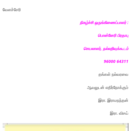
வேளச்சேரி
நிகழ்ச்சி ஒருங்கிணைப்பாளர் :
பொன்னேரி பிரதாபு
செயலாளர், நல்லறிவுக்கூடம்
96000 64311
தங்கள் நல்வரவை
ஆவலுடன் எதிர்நோக்கும்
இரா. இராமநந்தன்
இரா. விசய்