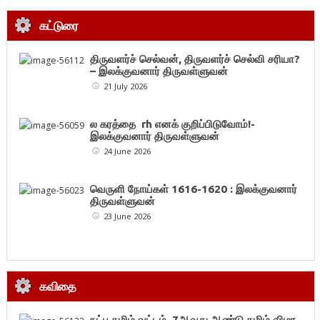
கட்டுரை
திருவளர்ச் செல்வன், திருவளர்ச் செல்வி சரியா?
– இலக்குவனார் திருவள்ளுவன்
21 July 2026
ல கரத்தை rh எனக் குறிப்பிடுவோம்!-
இலக்குவனார் திருவள்ளுவன்
24 June 2026
வெருளி நோய்கள் 1616-1620 : இலக்குவனார்
திருவள்ளுவன்
23 June 2026
கவிதை
நட்பு தமிழ் வட்டம், 7ஆவது ஆண்டு தமிழ் விழா,