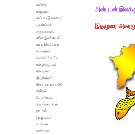
கவிதை
அன்புடன் இலக்
காணுரை
காப்பிய இலக்கியம்
இதழுரை அகரமுத
குறள்நெறி
குறுந்தகவல்
சங்க இலக்கியம்
சமய இலக்கியம்
செய்திகள்
செவ்வி / பேட்டி
தமிழறிஞர்கள்
தமிழிசை
திருக்குறள்
திரைப்பட மதிப்பீடு
தேர்தல்
தொடர்கதை
தொல்காப்பியம்
நாடகம்
நிகழ்வுகள்
படங்கள்
பணிமலர்