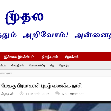
இக்கால இலக்கியம்
நிகழ்வுகள்
நோக்கம்
வியம்
செய்திகள்
வேலைவாய்ப்பு
பிற
தொடர்பு
வணக்க நாள்
மேதகு பிரபாகரன் புகழ் வணக்க நாள்
வள்ளுவன்
11 March 2025
No Comment