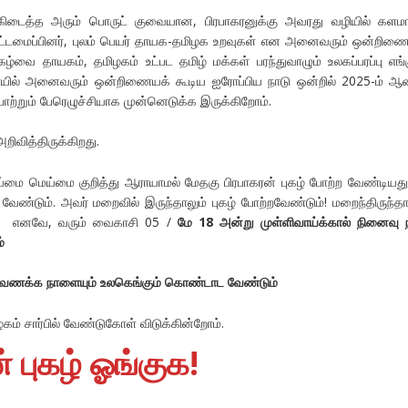
் கிடைத்த அரும் பொருட் குவையான, பிரபாகரனுக்கு அவரது வழியில் களம
ட்டமைப்பினர், புலம் பெயர் தாயக-தமிழக உறவுகள் என அனைவரும் ஒன்றிணை
வை தாயகம், தமிழகம் உட்பட தமிழ் மக்கள் பரந்துவாழும் உலகப்பரப்பு எங்க
ில் அனைவரும் ஒன்றிணையக் கூடிய ஐரோப்பிய நாடு ஒன்றில் 2025-ம் ஆ
 போற்றும் பேரெழுச்சியாக முன்னெடுக்க இருக்கிறோம்.
ிவித்திருக்கிறது.
மை மெய்மை குறித்து ஆராயாமல் மேதகு பிரபாகரன் புகழ் போற்ற வேண்டியது
்டும். அவர் மறைவில் இருந்தாலும் புகழ் போற்றவேண்டும்! மறைந்திருந்தா
ம்! எனவே, வரும் வைகாசி 05 /
மே 18 அன்று முள்ளிவாய்க்கால் நினைவு 
்
ழ் வணக்க நாளையும் உலகெங்கும் கொண்டாட வேண்டும்
கழகம் சார்பில் வேண்டுகோள் விடுக்கின்றோம்.
் புகழ் ஓங்குக!