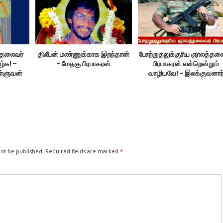
 தலைவர்
திலீபன் மண்ணுக்காக இறந்தான்
போற்றுதலுக்குரிய ஞாலத்தல
ழ்க! –
– மேதகு பிரபாகரன்
பிரபாகரன் என்றென்றும்
ள்ளுவன்
வாழியவே! – இலக்குவனார
திருவள்ளுவன்
not be published.
Required fields are marked
*