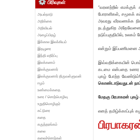
பிரிவுகள்
“வரலாற்றில் எமக்குக
போராளிகள், சமூகக் க
அயல்நாடு
அவரது வீரவணக்க நிகழ்
அறிக்கை
நடத்துகிற அதேவேளைய
அறிவியல்
நடுப்பகுதியில், உலகம்
அழைப்பிதழ்
இக்கால இலக்கியம்
என்றும் இப்பணிமனை அற
இதழுரை
இந்தி எதிர்ப்பு
இவ்வறிக்கையின் பொய்
இலக்கணம்
கடமை என்பதை உணர வேண
இலக்குவனார்
புகழ் போற்ற வேண்டு
இலக்குவனார் திருவள்ளுவன்
கொண்டாடுவதுடன் நாம
ஈழம்
உண்மைக்கதை
மேதகு பிரபாகரன் புக
உரை / சொற்பொழிவு
உறுதிமொழிஞர்
கட்டுரை
எனத் தமிழ்க்காப்புக் 
கதை
பிரபாகரன
கருத்தரங்கம்
கலை
கலைச்சொற்கள்