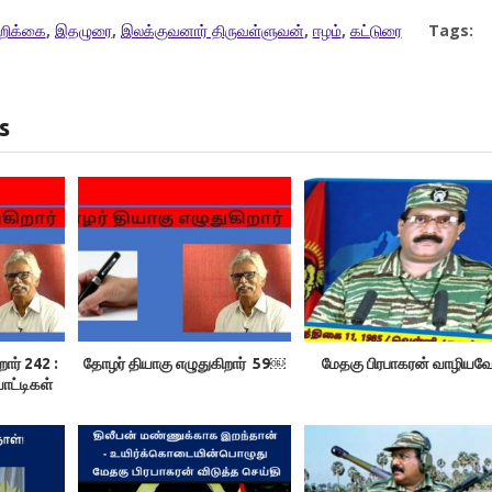
றிக்கை
,
இதழுரை
,
இலக்குவனார் திருவள்ளுவன்
,
ஈழம்
,
கட்டுரை
Tags:
s
ார் 242 :
தோழர் தியாகு எழுதுகிறார் 59￼
மேதகு பிரபாகரன் வாழியவே
ாட்டிகள்