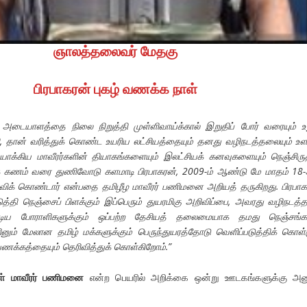
ஞாலத்தலைவர் மேதகு
பிரபாகரன் புகழ் வணக்க நாள்
 அடையாளத்தை நிலை நிறுத்தி முள்ளிவாய்க்கால் இறுதிப் போர் வரையும் உ
, தான் வரித்துக் கொண்ட உயரிய லட்சியத்தையும் தனது வழிநடத்தலையும் உ
யாக்கிய மாவீரர்களின் தியாகங்களையும் இலட்சியக் கனவுகளையும் நெஞ்சிருத
் கணம் வரை துணிவோடு களமாடி பிரபாகரன், 2009-ம் ஆண்டு மே மாதம் 18
ுவிக் கொண்டார் என்பதை தமிழீழ மாவீரர் பணிமனை அறியத் தருகிறது. பிரபாக
டுத்தி நெஞ்சைப் பிளக்கும் இப்பெரும் துயரமிகு அறிவிப்பை, அவரது வழிநடத
ாடிய போராளிகளுக்கும் ஒப்பற்ற தேசியத் தலைமையாக தமது நெஞ்சங்கள
யிரினும் மேலான தமிழ் மக்களுக்கும் பெருந்துயரத்தோடு வெளிப்படுத்திக் கொள்
்கத்தையும் தெரிவித்துக் கொள்கிறோம்.”
கள் மாவீரர் பணிமனை
என்ற பெயரில் அறிக்கை ஒன்று ஊடகங்களுக்கு அனு