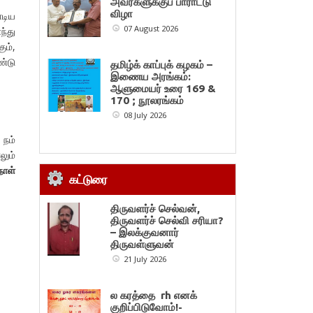
அவர்களுக்குப் பாராட்டு
விழா
ாடிய
07 August 2026
ந்து
ும்,
ண்டு
தமிழ்க் காப்புக் கழகம் –
இணைய அரங்கம்:
ஆளுமையர் உரை 169 &
170 ; நூலரங்கம்
08 July 2026
 நம்
லும்
நாள்
கட்டுரை
திருவளர்ச் செல்வன்,
திருவளர்ச் செல்வி சரியா?
– இலக்குவனார்
திருவள்ளுவன்
21 July 2026
ல கரத்தை rh எனக்
குறிப்பிடுவோம்!-