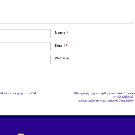
Name
*
Email
*
Website
ஆ.பெ.விசுவநாதம் : 92-94
ஆரியர்க்கு முற்பட்ட தமிழ்ப்பண்பாடு 20: புலவர
கா.கோவிந்தன் 
பண்டையபிராமணர்கள்இறைச்சிஉண்ணல்