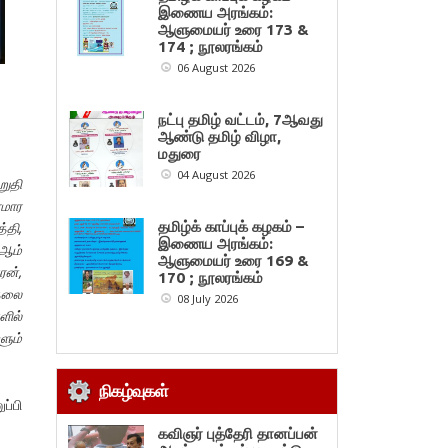
இணைய அரங்கம்:
ஆளுமையர் உரை 173 &
174 ; நூலரங்கம்
06 August 2026
நட்பு தமிழ் வட்டம், 7ஆவது
ஆண்டு தமிழ் விழா,
மதுரை
04 August 2026
றுதி
ளமார
தமிழ்க் காப்புக் கழகம் –
்தி,
இணைய அரங்கம்:
-ஆம்
ஆளுமையர் உரை 169 &
ரன்,
170 ; நூலரங்கம்
்தலை
08 July 2026
ில்
ளும்
நிகழ்வுகள்
ப்பி
கவிஞர் புத்தேரி தானப்பன்