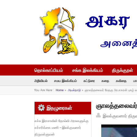
தொல்காப்பியம்
சங்க இலக்கியம்
திருக்குறள்
அறிவியல்
சமய இலக்கியம்
கட்டுரை
கதை
கவிதை
பா
You Are Here :
Home
»
அயல்நாடு
»
ஞாலத்தலைவர் மேதகு பிரபாகரன் புகழ் 
ஞாலத்தலைவர் 
இதழுரைகள்
இலக்குவனார் திரு
எச்சு இராசாவின் தோல்வி அரசுகளுக்கு
எச்சரிக்கை மணி – இலக்குவனார்
திருவள்ளுவன்