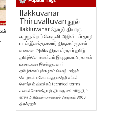
Popular Tags
Ilakkuvanar
Thiruvalluvan
நூல்
ilakkuvanar
தோழர் தியாகு
ைவர்
எழுதுகிறார்
வெருளி அறிவியல்
தாழி
்
மடல்
இலக்குவனார் திருவள்ளுவன்
வைகை அனிசு
திருவள்ளுவர்
தமிழ்
தமிழ்ச்சொல்லாக்கம்
இ.பு.ஞானப்பிரகாசன்
மறைமலை இலக்குவனார்
தமிழ்க்காப்புக்கழகம்
மொழி மாற்றச்
சொற்கள்
உ.வே.சா.
குறள்நெறி
சட்டச்
சொற்கள் விளக்கம்
technical terms
கலைச்சொல்
தோழர் தியாகு
என் சரித்திரம்
சுரதா
அறிவியல் வகைமைச் சொற்கள் 3000
திருக்குறள்