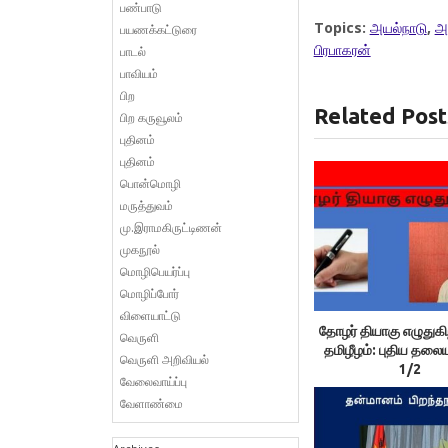
பண்பாடு
Topics:
அயல்நாடு
,
அ
பயணக்கட்டுரை
பிரபாகரன்
பாடல்
பாவியம்
பிற
Related Post
பிற கருவூலம்
புதினம்
புதினம்
பொன்மொழி
மருத்துவம்
மு.இராமகிருட்டிணன்
முகநூல்
மொழிபெயர்ப்பு
மொழிப்போர்
விளையாட்டு
தோழர் தியாகு எழுதுகிற
வெருளி
தமிழீழம்: புதிய தலைய
வெருளி அறிவியல்
1/2
வேலைவாய்ப்பு
வேளாண்மை