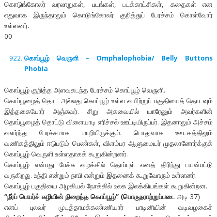
கொடுங்கோலர் வரலாறுகள், படங்கள், படக்காட்சிகள், கதைகள் என
எதுவாக இருந்தாலும் கொடுங்கோலர் குறித்துப் பேரச்சம் கொள்வோர்
உள்ளனர்.
00
கொப்பூழ் வெருளி – Omphalophobia/ Belly Buttons
Phobia
கொப்பூழ் குறித்த அளவுகடந்த பேரச்சம் கொப்பூழ் வெருளி.
கொப்பூழைத் தொட அல்லது கொப்பூழ் உள்ள வயிற்றுப் பகுதியைத் தொடவும்
இத்தகையோர் அஞ்சுவர். சிறு அகவையில் யாரேனும் அவர்களின்
தொப்பூழைத் தொட்டு விளையாடி எரிச்சல் ஊட்டியிருப்பர். இதனாலும் அச்சம்
வளர்ந்து பேரச்சமாக மாறியிருக்கும். பொதுவாக ஊடகத்திலும்
வணிகத்திலும் ஈடுபடும் பெண்கள், விளம்பர ஆளுமையர் முதலானோர்க்குக்
கொப்பூழ் வெருளி உள்ளதாகக் கூறுகின்றனர்.
கொப்பூழ் என்பது பேச்சு வழக்கில் தொப்புள் எனத் திரிந்து பயன்பட்டு
வருகிறது. உந்தி என்றும் நாபி என்றும் இதனைக் கூறுவோரும் உள்ளனர்.
கொப்பூழ் பகுதியை அழகியல் நோக்கில் உலக இலக்கியங்கள் கூறுகின்றன.
“நீர்ப் பெயர்ச் சுழியின் நிறைந்த கொப்பூழ்” (பொருநராற்றுப்படை
அடி 37)
எனப் புலவர் முடத்தாமக்கண்ணியார் பாடினியின் வடிவழகைச்