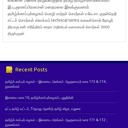
இ.பு.ஞானப்பிரகாசன்
மறைமலை இலக்குவனார்
தமிழ்க்காப்புக்கழகம்
மொழி மாற்றச் சொற்கள்
உ.வே.சா.
குறள்நெறி
சட்டச் சொற்கள் விளக்கம்
technical terms
கலைச்சொல்
தோழர்
தியாகு
என் சரித்திரம்
சுரதா
அறிவியல் வகைமைச் சொற்கள் 3000
திருக்குறள்
Recent Posts
தமிழ்க் காப்புக் கழகம் – இணைய அரங்கம்: ஆளுமையர் உரை 173 & 174 ;
நூலரங்கம்
இணைய உரை 10, தமிழ்க்காப்புக்கழகம், புதுதில்லி
நட்பு தமிழ் வட்டம், 7ஆவது ஆண்டு தமிழ் விழா, மதுரை
தமிழ்க் காப்புக் கழகம் – இணைய அரங்கம்: ஆளுமையர் உரை 171 & 172 ;
நூலரங்கம்