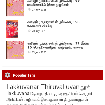
கவிஞர் முடியரசனின் பூங்கொடி : 99 :
மாளிகையில் இசை முழக்கம்
27 July 2025
கவிஞர் முடியரசனின் பூங்கொடி : 98:
கோமகன் வியப்பு
20 July 2025
கவிஞர் முடியரசனின் பூங்கொடி : 97. இயல்
20. பெருநிலக்கிழார் வாழ்த்திய காதை
13 July 2025
Popular Tags
Ilakkuvanar Thiruvalluvan
நூல்
ilakkuvanar
தோழர் தியாகு எழுதுகிறார்
வெருளி
அறிவியல்
தாழி மடல்
இலக்குவனார் திருவள்ளுவன்
வைகை அனிசு
திருவள்ளுவர்
தமிழ்
தமிழ்ச்சொல்லாக்கம்