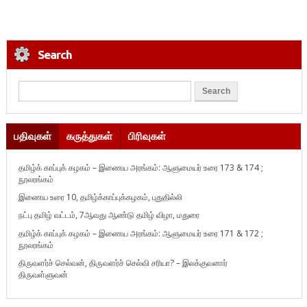
Search
பதிவுகள்
கருத்துகள்
பிரிவுகள்
தமிழ்க் காப்புக் கழகம் – இணைய அரங்கம்: ஆளுமையர் உரை 173 & 174 ;
நூலரங்கம்
இணைய உரை 10, தமிழ்க்காப்புக்கழகம், புதுதில்லி
நட்பு தமிழ் வட்டம், 7ஆவது ஆண்டு தமிழ் விழா, மதுரை
தமிழ்க் காப்புக் கழகம் – இணைய அரங்கம்: ஆளுமையர் உரை 171 & 172 ;
நூலரங்கம்
திருவளர்ச் செல்வன், திருவளர்ச் செல்வி சரியா? – இலக்குவனார்
திருவள்ளுவன்