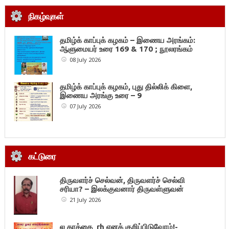
நிகழ்வுகள்
தமிழ்க் காப்புக் கழகம் – இணைய அரங்கம்:
ஆளுமையர் உரை 169 & 170 ; நூலரங்கம்
08 July 2026
தமிழ்க் காப்புக் கழகம், புது தில்லிக் கிளை,
இணைய அரங்கு உரை – 9
07 July 2026
கட்டுரை
திருவளர்ச் செல்வன், திருவளர்ச் செல்வி
சரியா? – இலக்குவனார் திருவள்ளுவன்
21 July 2026
ல கரத்தை rh எனக் குறிப்பிடுவோம்!-