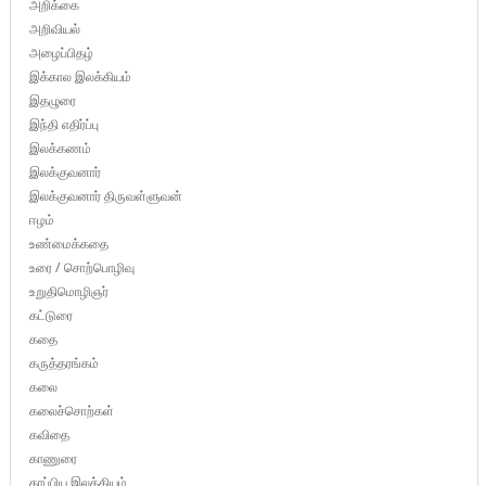
அறிக்கை
அறிவியல்
அழைப்பிதழ்
இக்கால இலக்கியம்
இதழுரை
இந்தி எதிர்ப்பு
இலக்கணம்
இலக்குவனார்
இலக்குவனார் திருவள்ளுவன்
ஈழம்
உண்மைக்கதை
உரை / சொற்பொழிவு
உறுதிமொழிஞர்
கட்டுரை
கதை
கருத்தரங்கம்
கலை
கலைச்சொற்கள்
கவிதை
காணுரை
காப்பிய இலக்கியம்