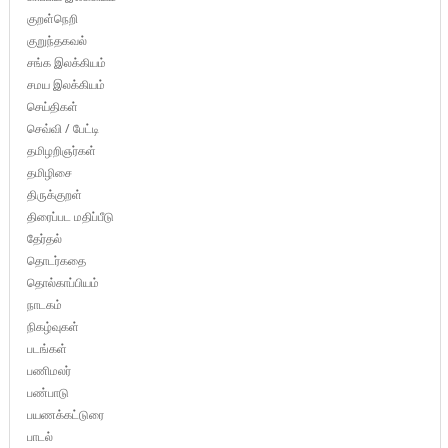
குறள்நெறி
குறுந்தகவல்
சங்க இலக்கியம்
சமய இலக்கியம்
செய்திகள்
செவ்வி / பேட்டி
தமிழறிஞர்கள்
தமிழிசை
திருக்குறள்
திரைப்பட மதிப்பீடு
தேர்தல்
தொடர்கதை
தொல்காப்பியம்
நாடகம்
நிகழ்வுகள்
படங்கள்
பணிமலர்
பண்பாடு
பயணக்கட்டுரை
பாடல்