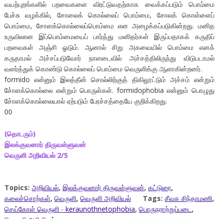
வயற்புறங்களில் பறவைகளை விரட்டுவதற்காக வைக்கப்படும் பொம்மை
பேச்சு வழக்கில், சோலைக் கொல்லைப் பொம்மை, சோலக் கொள்ளைப்
பொம்மை, சோளக்கொல்லைப்பொம்மை என அழைக்கப்படுகின்றது. மனித
உருவிலான இப்பொம்மையைப் பார்த்து மனிதர்கள் இருப்பதாகக் கருதிப்
பறவைகள் அஞ்சி ஓடும். ஆனால் சிறு அகவையில் பொம்மை எனக்
கருதாமல் அச்சப்படுவோர் நாளடைவில் அச்சத்திலிருந்து விடுபடாமல்
வளர்த்துக் கொண்டு கொல்லைப் பொம்மை வெருளிக்கு ஆளாகின்றனர்.
formido என்னும் இலத்தீன் சொல்லிற்குத் திகிலூட்டும் அச்சம் என்றும்
சே்ாளக்கொல்லை என்றும் பொருள்கள். formidophobia என்னும் பொழுது
சே்ாளக்கொல்லையால் ஏற்படும் பேரச்சத்தையே குறிக்கிறது.
00
(தொடரும்)
இலக்குவனார் திருவள்ளுவன்
வெருளி அறிவியல் 2/5
Topics:
அறிவியல்
,
இலக்குவனார் திருவள்ளுவன்
,
கட்டுரை
,
கலைச்சொற்கள்
,
வெருளி
,
வெருளி அறிவியல்
Tags:
சீவக சிந்தாமணி
,
செய்கோள் வெருளி - keraunothnetophobia
,
பொருநராற்றுப்படை
,