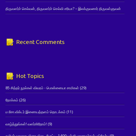
திருவளர்ச் செல்வன், திருவளர்ச் செல்வி சரியா? – இலக்குவனார் திருவள்ளுவன்
Recent Comments
Hot Topics
85 சித்தர் நூல்கள் விவரம் - பொன்னையா சாமிகள்
(29)
நோக்கம்
(26)
ம.சோ.விக்டர் இணையத்தளம் தொடக்கம்
(11)
வாழ்த்துங்கள்! வளர்கிறோம்!
(9)
தமிழர் வரலாறு வினா விடை போட்டி- 1400 பள்ளி மாணவர்கள் பங்கேற்பு
(9)