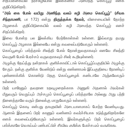
சிறப்பிக்கையில் நீர்ச்சுழிபோல் இலக்கணம் அமைந்த கொப்பூழ் எனக்
குறிப்பிடுகிறார்.
“அங் கை போல் வயிறு அணிந்த வலம் சுழி அமை கொப்பூழ்” (சீவக
சிந்தாமணி
, பா 172) என்று
திருத்தக்க தேவர்,
விசையையின் தோற்ற
அழகைக் குறிப்பிடுகையில் வலம் சுழி அமைந்த கொப்பூழ் எனச்
சிறப்பிக்கிறார்.
இவை போன்ற பல இலக்கிய மேற்கோள்கள் உள்ளன. இவ்வாறு தமது
கொப்பூழ் அழகாக இல்லையே என்று கவலைப்படுவோரும் உள்ளனர்.
கொப்பூழைப் பார்த்தால் சிலந்தி போல் தோன்றுவதாகவும் எனவே சிலந்தி
வெருளி போல் பேரச்சம் வருவதாகவும் சிலர் கூறியுள்ளனர்.
அழுக்கு தேய்த்து நன்றாகக் குளிக்காவிட்டால் கொப்பூழ்ப்பகுதியில் அழுக்கு
சேரும். நன்கு குளிக்க வேண்டும் என்று எண்ணாமல் இப்பகுதியை நோண்டிப்
புண்ணாக்கிக் கொண்டு பிறகு கொப்பூழைக் கண்டாலே அஞ்சுவோரும்
உள்ளனர்.
பிறர் யாரேனும் தவறான உறவுமுறைக்காக அணுகி அதனால் அவர்கள்
மீதுவரும் வெறுப்பும் அச்சமும் கொப்பூழைப் பார்த்தாலே அல்லது அது பற்றி
நினைத்தாலே வரும் நிலைக்கு மாறுவோரும் உள்ளனர்.
கொப்பூழ் கொடி என்பது தாயுறவின் அடையாளமாகப் போற்ற வேண்டியது.
ஆனால் இதனைப் பிறர் காணும் வண்ணம் கவர்ச்சியாக உடுத்துகிறார்களே
எனக் கவலைப்படுவோரும் உள்ளனர். இவர்களுக்குப் பிறர் கொப்பூழைப்
பார்த்தாலே வெறுப்பும் பண்பாட்டுச் சீரழிவு குறித்த பேரச்சமும் வருகிறது.