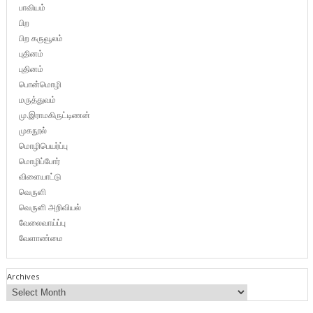
பாவியம்
பிற
பிற கருவூலம்
புதினம்
புதினம்
பொன்மொழி
மருத்துவம்
மு.இராமகிருட்டிணன்
முகநூல்
மொழிபெயர்ப்பு
மொழிப்போர்
விளையாட்டு
வெருளி
வெருளி அறிவியல்
வேலைவாய்ப்பு
வேளாண்மை
Archives