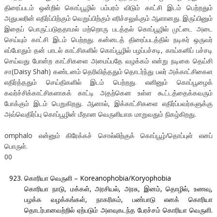
திரைப்படம் ஒன்றில் கொப்பூழில் பம்பரம் விடும் காட்சி இடம் பெற்றதும்
அதுபலரின் எதிர்ப்பிற்கும் வெறுப்பிற்கும் எரிச்சலுக்கும் ஆளானது. இருப்பினும்
இதைப் பொருட்படுததாமல் மற்றொரு படத்தல் கொப்பூழில் முட்டை அடை
செய்யும் காட்சி இடம் பெற்றது. கன்னடத் திரைப்படத்தில் நடிகர் ஒருவர்
எப்போதும் தன் பாடல் காட்சிகளில் கொப்பூழில் பழப்பச்சடி, காய்கனிப் பச்சடி
செய்வது போன்ற காட்சிகளை அமைப்பதே வழக்கம் என்று நடிகை தெய்சி
சா(Daisy Shah) கண்டனம் தெரிவித்ததும் தொடர்ந்து பலர் அக்காட்சிகைள
எதிர்த்ததும் செய்திகளில் இடம் பெற்றது. எனினும் கொப்பூழைக்
கவர்ச்சிக்காட்சிகளாகக் காட்டி அதற்கென உள்ள கூட்டத்தைக்கவரும்
போக்கும் இடம் பெறுகிறது. ஆனால், இக்காட்சிகளை எதிர்ப்பவர்களுக்கு
அவ்வெதிர்ப்பு காெப்பூழின் மீதான வெருளியாக மாறுவதும் நிகழ்கிறது.
omphalo என்னும் கிரேக்கச் சொல்லிற்குக் கொப்பூழ்/தொப்புள் எனப்
பொருள்.
00
கொரியா வெருளி – Koreanophobia/Koryophobia
கொரியா நாடு, மக்கள், அரசியல், அரசு, இனம், தொழில், உணவு,
பழக்க வழக்கங்கள், நாகரிகம், பண்பாடு எனக் கொரியா
தொடர்பானவற்றில் ஏற்படும் அளவுகடந்த பேரச்சம் கொரியா வெருளி.