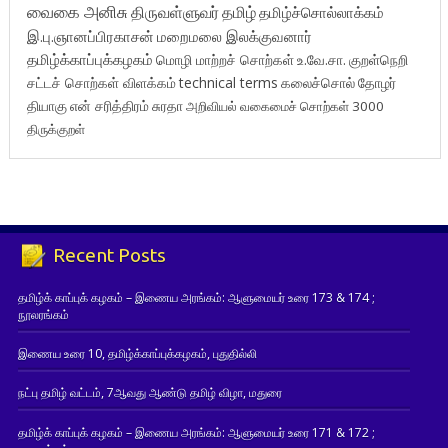
வைகை அனிசு
திருவள்ளுவர்
தமிழ்
தமிழ்ச்சொல்லாக்கம்
இ.பு.ஞானப்பிரகாசன்
மறைமலை இலக்குவனார்
தமிழ்க்காப்புக்கழகம்
மொழி மாற்றச் சொற்கள்
உ.வே.சா.
குறள்நெறி
சட்டச் சொற்கள் விளக்கம்
technical terms
கலைச்சொல்
தோழர்
தியாகு
என் சரித்திரம்
சுரதா
அறிவியல் வகைமைச் சொற்கள் 3000
திருக்குறள்
Recent Posts
தமிழ்க் காப்புக் கழகம் – இணைய அரங்கம்: ஆளுமையர் உரை 173 & 174 ;
நூலரங்கம்
இணைய உரை 10, தமிழ்க்காப்புக்கழகம், புதுதில்லி
நட்பு தமிழ் வட்டம், 7ஆவது ஆண்டு தமிழ் விழா, மதுரை
தமிழ்க் காப்புக் கழகம் – இணைய அரங்கம்: ஆளுமையர் உரை 171 & 172 ;