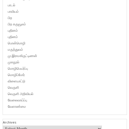
பாடல்
பாவியம்
பிற
பிற கருவூலம்
புதினம்
புதினம்
பொன்மொழி
மருத்துவம்
மு.இராமகிருட்டிணன்
முகநூல்
மொழிபெயர்ப்பு
மொழிப்போர்
விளையாட்டு
வெருளி
வெருளி அறிவியல்
வேலைவாய்ப்பு
வேளாண்மை
Archives