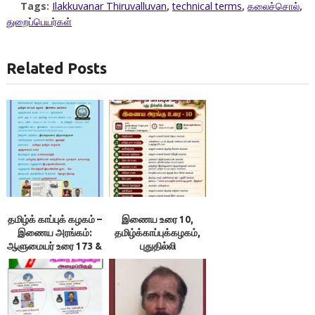
Tags:
Ilakkuvanar Thiruvalluvan
,
technical terms
,
கலைச்சொல்
,
துறைப்பெயர்கள்
Related Posts
தமிழ்க் காப்புக் கழகம் –
இணைய உரை 10,
இணைய அரங்கம்:
தமிழ்க்காப்புக்கழகம்,
ஆளுமையர் உரை 173 &
புதுதில்லி
174 ; நூலரங்கம்