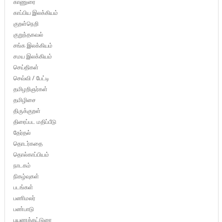
காணுரை
காப்பிய இலக்கியம்
குறள்நெறி
குறுந்தகவல்
சங்க இலக்கியம்
சமய இலக்கியம்
செய்திகள்
செவ்வி / பேட்டி
தமிழறிஞர்கள்
தமிழிசை
திருக்குறள்
திரைப்பட மதிப்பீடு
தேர்தல்
தொடர்கதை
தொல்காப்பியம்
நாடகம்
நிகழ்வுகள்
படங்கள்
பணிமலர்
பண்பாடு
பயணக்கட்டுரை