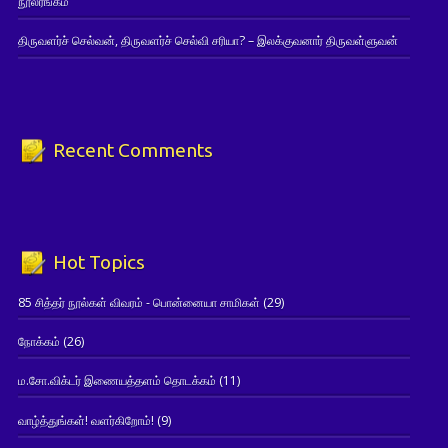
நூலரங்கம்
திருவளர்ச் செல்வன், திருவளர்ச் செல்வி சரியா? – இலக்குவனார் திருவள்ளுவன்
Recent Comments
Hot Topics
85 சித்தர் நூல்கள் விவரம் - பொன்னையா சாமிகள்
(29)
நோக்கம்
(26)
ம.சோ.விக்டர் இணையத்தளம் தொடக்கம்
(11)
வாழ்த்துங்கள்! வளர்கிறோம்!
(9)