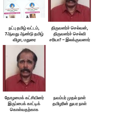
நட்பு தமிழ் வட்டம்,
திருவளர்ச் செல்வன்,
7ஆவது ஆண்டு தமிழ்
திருவளர்ச் செல்வி
விழா, மதுரை
சரியா? – இலக்குவனார்
திருவள்ளுவன்
தோழமைக் கட்சியினர்
நவம்பர் முதல் நாள்
இருப்பைக் காட்டிக்
தமிழரின் துயர நாள்
கொள்வதற்காக
எதையும் பேசக்கூடாது!