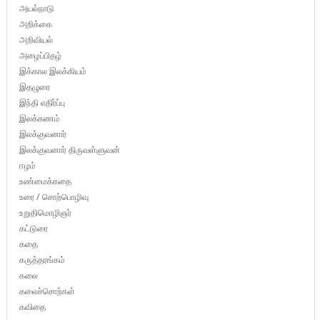
அயல்நாடு
அறிக்கை
அறிவியல்
அழைப்பிதழ்
இக்கால இலக்கியம்
இதழுரை
இந்தி எதிர்ப்பு
இலக்கணம்
இலக்குவனார்
இலக்குவனார் திருவள்ளுவன்
ஈழம்
உண்மைக்கதை
உரை / சொற்பொழிவு
உறுதிமொழிஞர்
கட்டுரை
கதை
கருத்தரங்கம்
கலை
கலைச்சொற்கள்
கவிதை