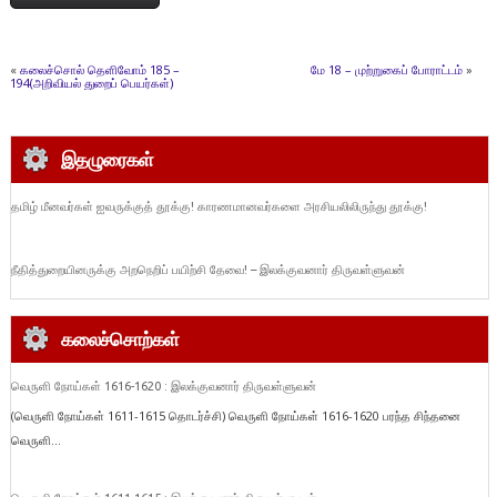
«
கலைச்சொல் தெளிவோம் 185 –
மே 18 – முற்றுகைப் போராட்டம்
»
194(அறிவியல் துறைப் பெயர்கள்)
இதழுரைகள்
தமிழ் மீனவர்கள் ஐவருக்குத் தூக்கு! காரணமானவர்களை அரசியலிலிருந்து தூக்கு!
நீதித்துறையினருக்கு அறநெறிப் பயிற்சி தேவை! – இலக்குவனார் திருவள்ளுவன்
கலைச்சொற்கள்
வெருளி நோய்கள் 1616-1620 : இலக்குவனார் திருவள்ளுவன்
(வெருளி நோய்கள் 1611-1615 தொடர்ச்சி) வெருளி நோய்கள் 1616-1620 பரந்த சிந்தனை
வெருளி...