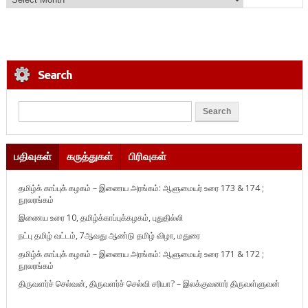
Search
பதிவுகள்
கருத்துகள்
பிரிவுகள்
தமிழ்க் காப்புக் கழகம் – இணைய அரங்கம்: ஆளுமையர் உரை 173 & 174 ;
நூலரங்கம்
இணைய உரை 10, தமிழ்க்காப்புக்கழகம், புதுதில்லி
நட்பு தமிழ் வட்டம், 7ஆவது ஆண்டு தமிழ் விழா, மதுரை
தமிழ்க் காப்புக் கழகம் – இணைய அரங்கம்: ஆளுமையர் உரை 171 & 172 ;
நூலரங்கம்
திருவளர்ச் செல்வன், திருவளர்ச் செல்வி சரியா? – இலக்குவனார் திருவள்ளுவன்