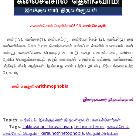
கலைச்சொல் தெளிவோம்! 96.
எண் வெருளி
எண்(19), எண்கை(1), எண்பதம்(1), எண்பேரெச்சம் (2), எண்மர்(2) என
எண்ணிக்கை தொடர்பான சொற்களைச் சங்கப்பாடல்களில் காணலாம். எண்
என்பது எண்ணிக்கை பொருளுடன், எட்டு என்ற எண்ணிக்கை, எளிமை
ஆகிய பொருள்களையும் தரும் வகையில் சொற்கள் உள்ளன. எண்களைப்
பற்றியும் சிலர் அஞ்சுவர். இவ்வாறு எண் பற்றிய இயல்பு மீறிய தேவையற்ற
பேரச்சம்,
எண் வெருளி-Arithmophobia
– இலக்குவனார் திருவள்ளுவன்
Topics:
அறிவியல்
,
இலக்குவனார் திருவள்ளுவன்
,
கலைச்சொற்கள்
Tags:
Ilakkuvanar Thiruvalluvan
,
technical terms
,
கலைச்சொல்
,
செய்கோள் வெருளி - keraunothnetophobia
,
வெருளி அறிவியல்