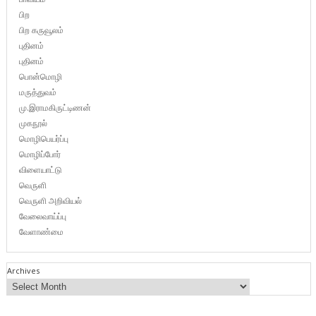
பிற
பிற கருவூலம்
புதினம்
புதினம்
பொன்மொழி
மருத்துவம்
மு.இராமகிருட்டிணன்
முகநூல்
மொழிபெயர்ப்பு
மொழிப்போர்
விளையாட்டு
வெருளி
வெருளி அறிவியல்
வேலைவாய்ப்பு
வேளாண்மை
Archives