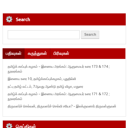
Search
பதிவுகள்
கருத்துகள்
பிரிவுகள்
தமிழ்க் காப்புக் கழகம் – இணைய அரங்கம்: ஆளுமையர் உரை 173 & 174 ;
நூலரங்கம்
இணைய உரை 10, தமிழ்க்காப்புக்கழகம், புதுதில்லி
நட்பு தமிழ் வட்டம், 7ஆவது ஆண்டு தமிழ் விழா, மதுரை
தமிழ்க் காப்புக் கழகம் – இணைய அரங்கம்: ஆளுமையர் உரை 171 & 172 ;
நூலரங்கம்
திருவளர்ச் செல்வன், திருவளர்ச் செல்வி சரியா? – இலக்குவனார் திருவள்ளுவன்
செய்திகள்