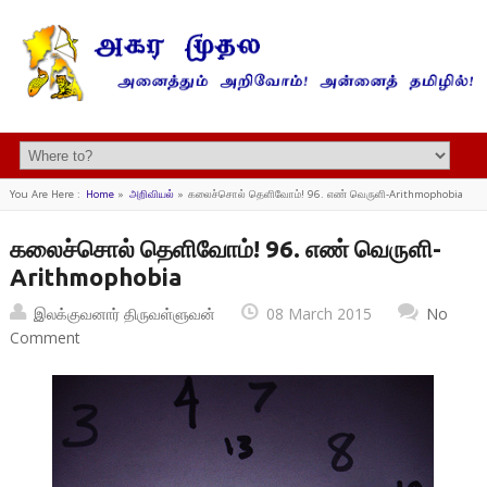
You Are Here :
Home
»
அறிவியல்
»
கலைச்சொல் தெளிவோம்! 96. எண் வெருளி-Arithmophobia
கலைச்சொல் தெளிவோம்! 96. எண் வெருளி-
Arithmophobia
இலக்குவனார் திருவள்ளுவன்
08 March 2015
No
Comment