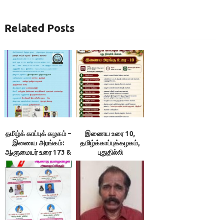
Related Posts
தமிழ்க் காப்புக் கழகம் –
இணைய உரை 10,
இணைய அரங்கம்:
தமிழ்க்காப்புக்கழகம்,
ஆளுமையர் உரை 173 &
புதுதில்லி
174 ; நூலரங்கம்