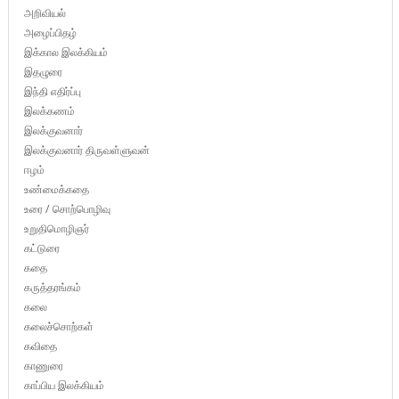
அறிவியல்
அழைப்பிதழ்
இக்கால இலக்கியம்
இதழுரை
இந்தி எதிர்ப்பு
இலக்கணம்
இலக்குவனார்
இலக்குவனார் திருவள்ளுவன்
ஈழம்
உண்மைக்கதை
உரை / சொற்பொழிவு
உறுதிமொழிஞர்
கட்டுரை
கதை
கருத்தரங்கம்
கலை
கலைச்சொற்கள்
கவிதை
காணுரை
காப்பிய இலக்கியம்