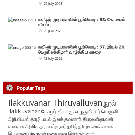
27 July 2025
கவிஞர் முடியரசனின் பூங்கொடி : 98: கோமகன்
வியப்பு
20 July 2025
கவிஞர் முடியரசனின் பூங்கொடி : 97. இயல் 20.
பெருநிலக்கிழார் வாழ்த்திய காதை
13 July 2025
Popular Tags
Ilakkuvanar Thiruvalluvan
நூல்
ilakkuvanar
தோழர் தியாகு எழுதுகிறார்
வெருளி
அறிவியல்
தாழி மடல்
இலக்குவனார் திருவள்ளுவன்
வைகை அனிசு
திருவள்ளுவர்
தமிழ்
தமிழ்ச்சொல்லாக்கம்
இ.பு.ஞானப்பிரகாசன்
மறைமலை இலக்குவனார்