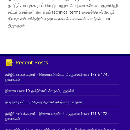
தமிழ்க்காப்புக்கழகம்
மொழி மாற்றச் சொற்கள்
உ.வே.சா.
குறள்நெறி
சட்டச் சொற்கள் விளக்கம்
technical terms
கலைச்சொல்
தோழர்
தியாகு
என் சரித்திரம்
சுரதா
அறிவியல் வகைமைச் சொற்கள் 3000
திருக்குறள்
Recent Posts
தமிழ்க் காப்புக் கழகம் – இணைய அரங்கம்: ஆளுமையர் உரை 173 & 174 ;
நூலரங்கம்
இணைய உரை 10, தமிழ்க்காப்புக்கழகம், புதுதில்லி
நட்பு தமிழ் வட்டம், 7ஆவது ஆண்டு தமிழ் விழா, மதுரை
தமிழ்க் காப்புக் கழகம் – இணைய அரங்கம்: ஆளுமையர் உரை 171 & 172 ;
நூலரங்கம்
திருவளர்ச் செல்வன், திருவளர்ச் செல்வி சரியா? – இலக்குவனார் திருவள்ளுவன்