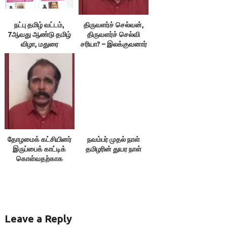
நட்பு தமிழ் வட்டம்,
திருவளர்ச் செல்வன்,
7ஆவது ஆண்டு தமிழ்
திருவளர்ச் செல்வி
விழா, மதுரை
சரியா? – இலக்குவனார்
திருவள்ளுவன்
தோழமைக் கட்சியினர்
நவம்பர் முதல் நாள்
இருப்பைக் காட்டிக்
தமிழரின் துயர நாள்
கொள்வதற்காக
எதையும் பேசக்கூடாது!
Leave a Reply