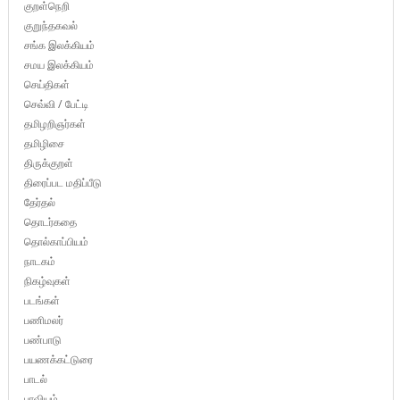
குறள்நெறி
குறுந்தகவல்
சங்க இலக்கியம்
சமய இலக்கியம்
செய்திகள்
செவ்வி / பேட்டி
தமிழறிஞர்கள்
தமிழிசை
திருக்குறள்
திரைப்பட மதிப்பீடு
தேர்தல்
தொடர்கதை
தொல்காப்பியம்
நாடகம்
நிகழ்வுகள்
படங்கள்
பணிமலர்
பண்பாடு
பயணக்கட்டுரை
பாடல்
பாவியம்