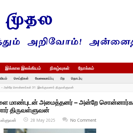
இக்கால இலக்கியம்
நிகழ்வுகள்
நோக்கம்
வியம்
செய்திகள்
வேலைவாய்ப்பு
பிற
தொடர்பு
– அன்றே சொன்னார்கள் 31: இலக்குவனார் திருவள்ளுவன்
ை மாண்புடன் அமைத்தனர் – அன்றே சொன்னார்க
ார் திருவள்ளுவன்
வள்ளுவன்
28 May 2025
No Comment