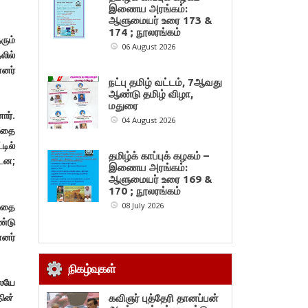
இணைய அரங்கம்:
ஆளுமையர் உரை 173 &
174 ; நூலரங்கம்
ரும்
06 August 2026
லில்
்னர்
நட்பு தமிழ் வட்டம், 7ஆவது
ஆண்டு தமிழ் விழா,
மதுரை
ார்.
04 August 2026
்தை
டில்
தமிழ்க் காப்புக் கழகம் –
்டன;
இணைய அரங்கம்:
ஆளுமையர் உரை 169 &
170 ; நூலரங்கம்
்தை
08 July 2026
ண்டு
்னர்
நிகழ்வுகள்
ேயே
ின்
கவிஞர் புத்தேரி தானப்பன்