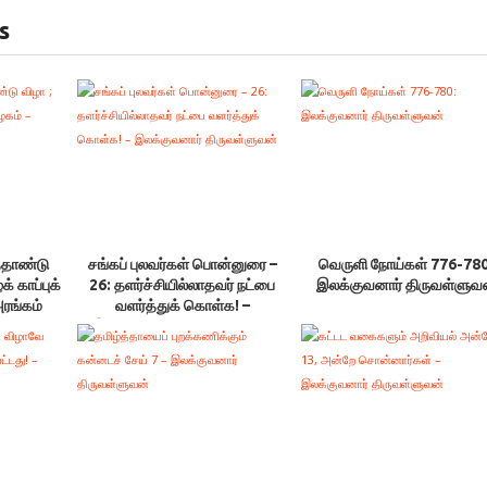
s
்தாண்டு
சங்கப் புலவர்கள் பொன்னுரை –
வெருளி நோய்கள் 776-780
க் காப்புக்
26: தளர்ச்சியில்லாதவர் நட்பை
இலக்குவனார் திருவள்ளுவ
ரங்கம்
வளர்த்துக் கொள்க! –
இலக்குவனார் திருவள்ளுவன்