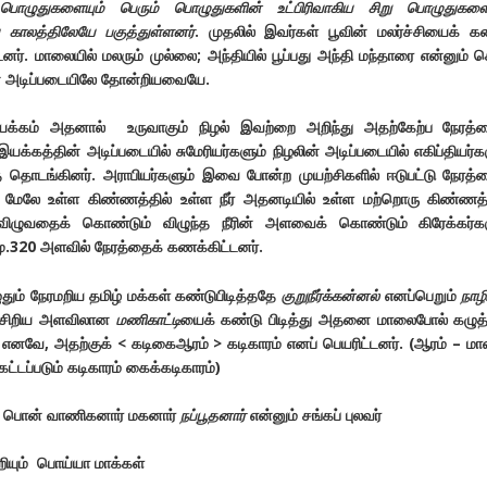
் பொழுதுகளையும் பெரும் பொழுதுகளின் உட்பிரிவாகிய சிறு பொழுதுகளை
ய காலத்திலேயே பகுத்துள்ளனர்
. முதலில் இவர்கள் பூவின் மலர்ச்சியைக் க
ர். மாலையில் மலரும் முல்லை; அந்தியில் பூப்பது அந்தி மந்தாரை என்னும் 
ன் அடிப்படையிலே தோன்றியவையே.
யக்கம் அதனால் உருவாகும் நிழல் இவற்றை அறிந்து அதற்கேற்ப நேரத்த
யக்கத்தின் அடிப்படையில் சுமேரியர்களும் நிழலின் அடிப்படையில் எகிப்தியர்க
 தொடங்கினர். அராபியர்களும் இவை போன்ற முயற்சிகளில் ஈடுபட்டு நேரத்
மேலே உள்ள கிண்ணத்தில் உள்ள நீர் அதனடியில் உள்ள மற்றொரு கிண்ணத்
விழுவதைக் கொண்டும் விழுந்த நீரின் அளவைக் கொண்டும் கிரேக்கர்கள
ு.320 அளவில் நேரத்தைக் கணக்கிட்டனர்.
ும் நேரமறிய தமிழ் மக்கள் கண்டுபிடித்ததே
குறுநீர்க்கன்னல்
எனப்பெறும்
நாழ
் சிறிய அளவிலான
மணிகாட்டி
யைக் கண்டு பிடித்து அதனை மாலைபோல் கழுத்
னவே, அதற்குக் < கடிகைஆரம் > கடிகாரம் எனப் பெயரிட்டனர். (ஆரம் – ம
கட்டப்படும் கடிகாரம் கைக்கடிகாரம்)
துப் பொன் வாணிகனார் மகனார்
நப்பூதனார்
என்னும் சங்கப் புலவர்
ும் பொய்யா மாக்கள்