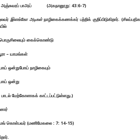
ா அஞ்சுவரப் பாஅய் (அகநானூறு: 43:6-7)
புலவர்
இளங்கோ அடிகள்
நாழிகைக்கணக்கர் பற்றிக் குறிப்பிடுகிறார். (சிலப்பதிக
யில்
ொருசிலையும் கைக்கொண்டு
ூரா – யாமங்கள்
் ஒன்றுபோய் நாழிகையும்
ய் ஒன்று
 பாடல் மேற்கோளாகக் காட்டப்பட்டுள்ளது.)
னார்
யாமங் கொள்பவர் (மணிமேகலை : 7: 14-15)
றார்.