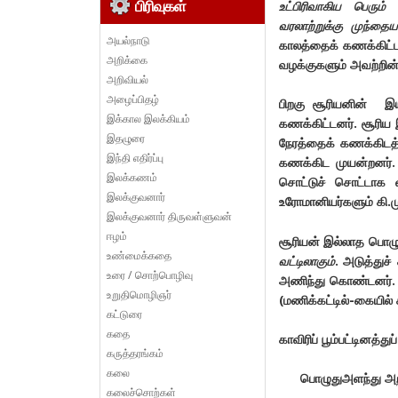
பிரிவுகள்
உட்பிரிவாகிய பெரும
வரலாற்றுக்கு முந்தை
அயல்நாடு
காலத்தைக் கணக்கிட்டன
அறிக்கை
வழக்குகளும் அவற்றி
அறிவியல்
அழைப்பிதழ்
பிறகு சூரியனின் இ
இக்கால இலக்கியம்
கணக்கிட்டனர். சூரிய இ
இதழுரை
நேரத்தைக் கணக்கிடத்
இந்தி எதிர்ப்பு
கணக்கிட முயன்றனர். 
இலக்கணம்
சொட்டுச் சொட்டாக 
இலக்குவனார்
உரோமானியர்களும் கி.ம
இலக்குவனார் திருவள்ளுவன்
ஈழம்
சூரியன் இல்லாத பொழுத
உண்மைக்கதை
வட்டிலாகும்
. அடுத்துச
உரை / சொற்பொழிவு
அணிந்து கொண்டனர். எ
உறுதிமொழிஞர்
(மணிக்கட்டில்-கையில் 
கட்டுரை
கதை
காவிரிப் பூம்பட்டினத்
கருத்தரங்கம்
கலை
பொழுதுஅளந்து அறிய
கலைச்சொற்கள்