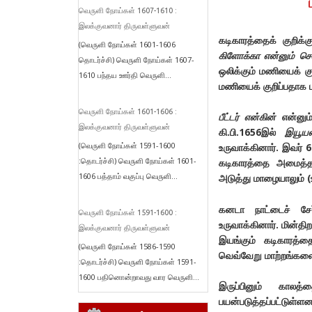
வெருளி நோய்கள் 1607-1610 :
இலக்குவனார் திருவள்ளுவன்
கடிகாரத்தைக் குறிக
(வெருளி நோய்கள் 1601-1606
கிளோக்கா என்னும் செல
தொடர்ச்சி) வெருளி நோய்கள் 1607-
ஒலிக்கும் மணியைக் க
1610 பந்தய ஊர்தி வெருளி...
மணியைக் குறிப்பதாக ம
வெருளி நோய்கள் 1601-1606 :
பீட்டர் என்கின்
என்னும்
இலக்குவனார் திருவள்ளுவன்
கி.பி.1656இல்
இயூயன
(வெருளி நோய்கள் 1591-1600
உருவாக்கினார். இவர்
:தொடர்ச்சி) வெருளி நோய்கள் 1601-
கடிகாரத்தை அமைத்தா
1606 பத்தாம் வகுப்பு வெருளி...
அடுத்து மாழையாலும் (
கனடா நாட்டைச் சே
வெருளி நோய்கள் 1591-1600 :
உருவாக்கினார். மின்த
இலக்குவனார் திருவள்ளுவன்
இயங்கும் கடிகாரத்த
(வெருளி நோய்கள் 1586-1590
வெவ்வேறு மாற்றங்களை
:தொடர்ச்சி) வெருளி நோய்கள் 1591-
1600 பதினொன்றாவது வார வெருளி...
இருப்பினும் கால
பயன்படுத்தப்பட்டுள்