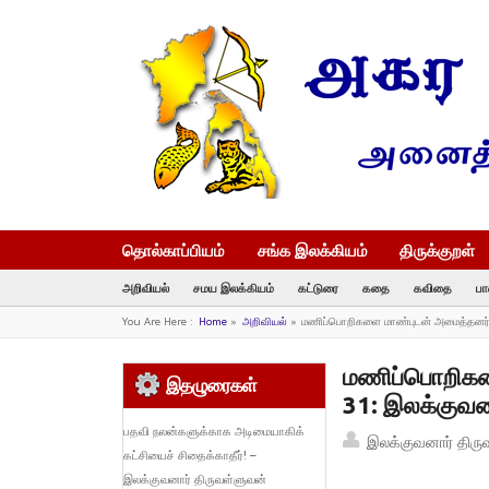
தொல்காப்பியம்
சங்க இலக்கியம்
திருக்குறள்
அறிவியல்
சமய இலக்கியம்
கட்டுரை
கதை
கவிதை
பா
You Are Here :
Home
»
அறிவியல்
»
மணிப்பொறிகளை மாண்புடன் அமைத்தனர் 
மணிப்பொறிகள
இதழுரைகள்
31: இலக்குவன
பதவி நலன்களுக்காக அடிமையாகிக்
இலக்குவனார் திரு
கட்சியைச் சிதைக்காதீர்! –
இலக்குவனார் திருவள்ளுவன்