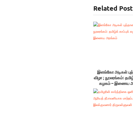
Related Post
இளங்கோ அடிகள் புத
விழா ; நூலரங்கம்: தமிழ்
கழகம் – இணைய அ