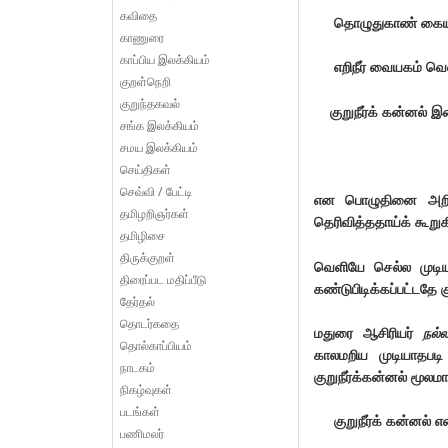
கவிதை
தொழுதுகாண் கையர் 
காணுரை
காப்பிய இலக்கியம்
எறிநீர் வையகம் வெல
குறள்நெறி
குறுந்தகவல்
குறுநீர்க் கன்னல் 
சங்க இலக்கியம்
சமய இலக்கியம்
(முல்ல
செய்திகள்
செவ்வி / பேட்டி
என பொழுதினை அறிந்த
தமிழறிஞர்கள்
தெரிவித்ததாய்க் கூறுகி
தமிழிசை
திருக்குறள்
வெளியே செல்ல முடிய
திரைப்பட மதிப்பீடு
கண்டுபிடிக்கப்பட்டதே 
தேர்தல்
தொடர்கதை
மதுரை ஆசிரியர்
நல்
தொல்காப்பியம்
காலமறிய முடியாதபடி 
நாடகம்
குறுநீர்க்கன்னல் மூலமா
நிகழ்வுகள்
படங்கள்
குறுநீர்க் கன்னல் எ
பணிமலர்