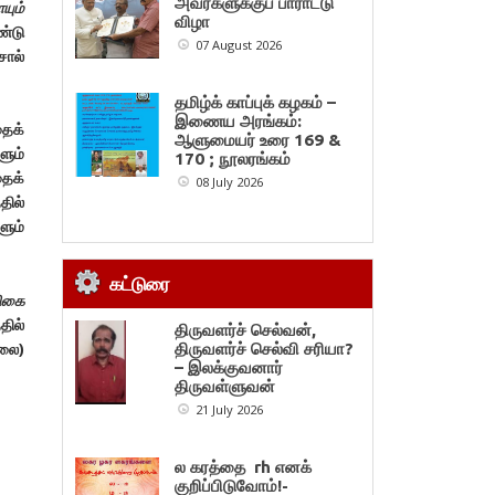
அவர்களுக்குப் பாராட்டு
யும்
விழா
ண்டு
07 August 2026
சொல்
தமிழ்க் காப்புக் கழகம் –
இணைய அரங்கம்:
ைக்
ஆளுமையர் உரை 169 &
ளும்
170 ; நூலரங்கம்
தைக்
08 July 2026
தில்
ும்
கட்டுரை
ிகை
தில்
திருவளர்ச் செல்வன்,
ாலை)
திருவளர்ச் செல்வி சரியா?
– இலக்குவனார்
திருவள்ளுவன்
21 July 2026
ல கரத்தை rh எனக்
குறிப்பிடுவோம்!-