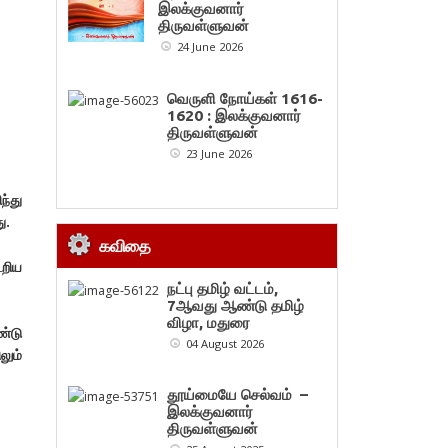
இலக்குவனார்
திருவள்ளுவன்
24 June 2026
வெருளி நோய்கள் 1616-
1620 : இலக்குவனார்
திருவள்ளுவன்
23 June 2026
ந்து
ு.
கவிதை
டறிய
நட்பு தமிழ் வட்டம்,
7ஆவது ஆண்டு தமிழ்
விழா, மதுரை
ண்டு
04 August 2026
லும்
தூய்மையே செல்வம் –
இலக்குவனார்
திருவள்ளுவன்