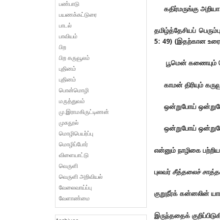
பண்பாடு
கதிர்மருங்கு அறிய
பயணக்கட்டுரை
பாடல்
தமிழ்த்தேசியப் பெரும்
பாவியம்
5: 49) (இதற்கான உரை
பிற
பிற கருவூலம்
பூமென் கணையும் ப
புதினம்
புதினம்
காமன் திரியும் கருவ
பொன்மொழி
மருத்துவம்
ஒன்றுபோய் ஒன்றுபோய
மு.இராமகிருட்டிணன்
முகநூல்
ஒன்றுபோய் ஒன்றுபோ
மொழிபெயர்ப்பு
மொழிப்போர்
என்னும் நாழிகை பற்றிய
விளையாட்டு
வெருளி
புலவர்
சீத்தலைச் சாத்த
வெருளி அறிவியல்
வேலைவாய்ப்பு
குறுநீர்க் கன்னலின் 
வேளாண்மை
இருந்ததைக் குறிப்பிடுகி