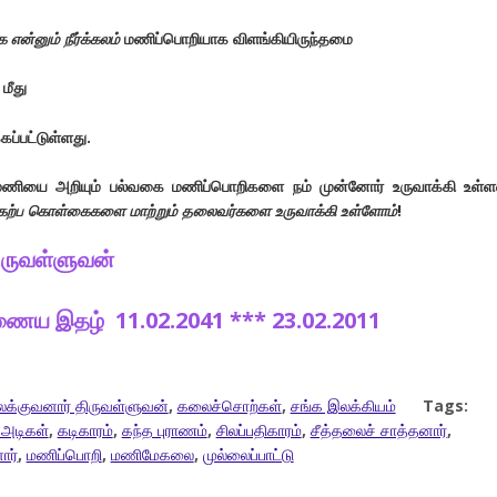
 என்னும் நீர்க்கலம்
மணிப்பொறியாக விளங்கியிருந்தமை
மீது
கப்பட்டுள்ளது.
 மணியை அறியும் பல்வகை மணிப்பொறிகளை நம் முன்னோர் உருவாக்கி உள்ள
ேற்ப கொள்கைகளை மாற்றும் தலைவர்களை உருவாக்கி உள்ளோம்
!
ிருவள்ளுவன்
 இணைய இதழ் 11.02.2041 *** 23.02.2011
க்குவனார் திருவள்ளுவன்
,
கலைச்சொற்கள்
,
சங்க இலக்கியம்
Tags:
அடிகள்
,
கடிகாரம்
,
கந்த புராணம்
,
சிலப்பதிகாரம்
,
சீத்தலைச் சாத்தனார்
,
ார்
,
மணிப்பொறி
,
மணிமேகலை
,
முல்லைப்பாட்டு