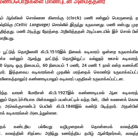
மணிப்பொறிகளை மாண்புடன் அமைத்தனர்
்கும் ஆங்கிலச் சொல்லான கிளாக்கு (clock) மணி என்னும் பொருளைத் த
்திக்கு (Celtic Language) சொல்லில் இருந்து உருவானது
. மணி என்பது முத
ுறித்தது. மணி அடித்து நேரத்தை அறிவித்ததன் அடிப்படையில் இச் சொல் பின
ாறியது.
 பூட்டுத் தொழிலாளி கி.பி.1510இல் நிலைக் கடிகாரம் ஒன்றை உருவாக்கின
்சு
என்னும் ஆலந்து நாட்டுத் தொழில்நுட்ப வல்லுநர் ஊசல் கடிகாரத
 60 நொடி ஒரு நிமையம், 60 நிமையம் 1 மணி, 24 மணி 1 நாள் என்ற கணக்கீட்
ர். இத்தகைய கடிகாரங்கள் முதலில் மரத்தைக் கொண்டு உருவாக்கப்பட
உலோகத்தாலும்) கண்ணாடியாலும் கடிகாரப் பகுதிகள் உருவாக்கப்பட்டன.
ர்ந்த வாரன் மோரிசன் கி.பி.1927இல் கண்ணாடியால் ஆன கடிகாரத
ிறனும் தொடர்ச்சியாக மின்கலனும் பயன்பாட்டில் வந்த பின், மின் கலனைக் கொ
ை அலெக்குசாண்டர் பெயின் கி.பி.1840இல் கண்டு பிடித்தார். அதன்பின
க் கடிகாரங்கள் அடைந்துள்ளன.
த்தைக் கண்டறிய பல்வேறு வழிமுறைகள் தொன்மைக் காலத்தில
ளன. காலத்தின் சிறப்பை அறிந்து உணர்த்திய தமிழ் ஆன்றோர்கள்,
காலத்த