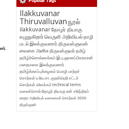
Popular Tags
Ilakkuvanar
Thiruvalluvan
நூல்
ilakkuvanar
தோழர் தியாகு
எழுதுகிறார்
வெருளி அறிவியல்
தாழி
மடல்
இலக்குவனார் திருவள்ளுவன்
னர்.
வைகை அனிசு
திருவள்ளுவர்
தமிழ்
தமிழ்ச்சொல்லாக்கம்
இ.பு.ஞானப்பிரகாசன்
மறைமலை இலக்குவனார்
தமிழ்க்காப்புக்கழகம்
மொழி மாற்றச்
சொற்கள்
உ.வே.சா.
குறள்நெறி
சட்டச்
சொற்கள் விளக்கம்
technical terms
கலைச்சொல்
தோழர் தியாகு
என் சரித்திரம்
சுரதா
அறிவியல் வகைமைச் சொற்கள் 3000
திருக்குறள்