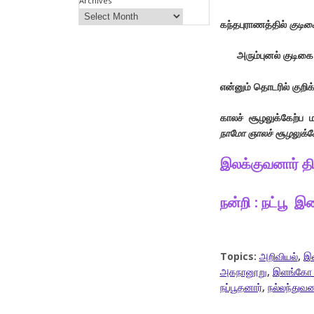
Archives
கந்தபுராணத்தில்
குடிகை
அரும்புனல் குடிகை 
என்னும் தொடரில் குறிக்
காலச் சூழலுக்கேற்ப
நாமோ ஞாலச் சூழலுக்க
இலக்குவனார் த
நன்றி : நட்பூ
Topics:
அறிவியல்
,
இல
அகநானூறு
,
இளங்கோ 
நப்பூதனார்
,
நல்லந்துவன