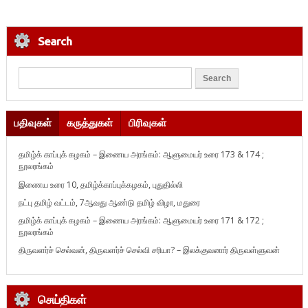
Search
பதிவுகள்
கருத்துகள்
பிரிவுகள்
தமிழ்க் காப்புக் கழகம் – இணைய அரங்கம்: ஆளுமையர் உரை 173 & 174 ;
நூலரங்கம்
இணைய உரை 10, தமிழ்க்காப்புக்கழகம், புதுதில்லி
நட்பு தமிழ் வட்டம், 7ஆவது ஆண்டு தமிழ் விழா, மதுரை
தமிழ்க் காப்புக் கழகம் – இணைய அரங்கம்: ஆளுமையர் உரை 171 & 172 ;
நூலரங்கம்
திருவளர்ச் செல்வன், திருவளர்ச் செல்வி சரியா? – இலக்குவனார் திருவள்ளுவன்
செய்திகள்