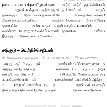
paventharthamizhpalli@gmail.com அஞ்சி அஞ்சி ஒதுங்கிவிட்டால்
உதுவும் நடக்குமா ! அஞ்சி நாமும் முடங்கிவிட்டால் உயிரும்
நிலைக்குமா ! அச்சம் உள்ள நிலையினிலே அமைதி கிடைக்குமா !
அஞ்சி வாழும் மக்களிடை மகிழ்ச்சி தோன்றுமா ! அச்சம் பெற்ற
மூளையிலே அறிவு மலருமா ! அஞ்சி வாழும் அடிமையரின்
கொள்கை பிழைக்குமா ! அச்சம் கொண்ட உறவினிலே உண்மை
இருக்குமா ! அச்சம் உள்ள உயிர்களிடை…
சடுகுடு – வெற்றிச்செழியன்
இலக்குவனார் திருவள்ளுவன்
08 December 2013
No Comment
சடுகுடு ஆட்டம் ஆடு – நம் உணர்வின் உயிர்ப்பினைத் தேடு – நீ
சடுகுடு என்றே பாடு – நம் மண்ணை மீட்டிடப் பாடு – 2 (சடு)
சடுகுடு பாடி ஆடி – நீ சிலிர்த்திடும் வேங்கையாய்ச் சீறு
படபடவென்றே பாடு – நம் பகையினைக் களத்தினில் வீழ்த்து –
2 (சடு) எட்டிச்சென்றே பாடு – நீ எதிர்ப்படும் எவரையும்
தீண்டு தொட்டுச் சென்றே விரட்டு – தன் தோல்வியை அவரிடம்…