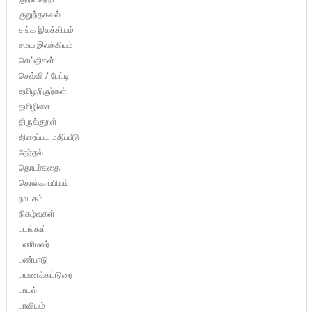
குறுந்தகவல்
சங்க இலக்கியம்
சமய இலக்கியம்
செய்திகள்
செவ்வி / பேட்டி
தமிழறிஞர்கள்
தமிழிசை
திருக்குறள்
திரைப்பட மதிப்பீடு
தேர்தல்
தொடர்கதை
தொல்காப்பியம்
நாடகம்
நிகழ்வுகள்
படங்கள்
பணிமலர்
பண்பாடு
பயணக்கட்டுரை
பாடல்
பாவியம்