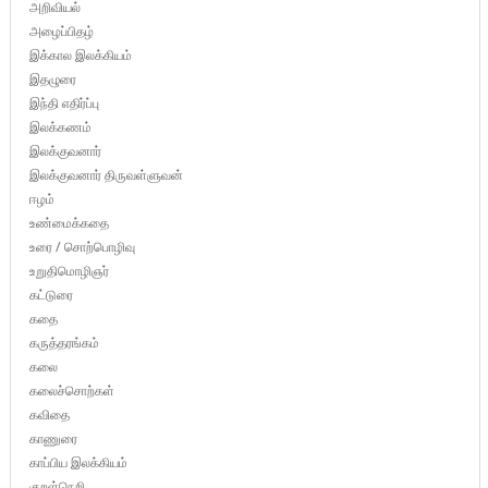
அறிவியல்
அழைப்பிதழ்
இக்கால இலக்கியம்
இதழுரை
இந்தி எதிர்ப்பு
இலக்கணம்
இலக்குவனார்
இலக்குவனார் திருவள்ளுவன்
ஈழம்
உண்மைக்கதை
உரை / சொற்பொழிவு
உறுதிமொழிஞர்
கட்டுரை
கதை
கருத்தரங்கம்
கலை
கலைச்சொற்கள்
கவிதை
காணுரை
காப்பிய இலக்கியம்
குறள்நெறி