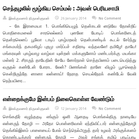
செந்தழலில் மூழ்கிய செம்மல் : அவன் பெரியசாமி
இலக்குவனார் திருவள்ளுவன்
26 January 2014
No Comment
– கே இராமையா 1. பொங்கியெழுந் தென்கடலி னடுவே தோன்றிப்
பொதிகைமலைச் சாரலெல்லாம் புனலோ யோடிப் பொங்கரிடைத்
தென்றலெனப் பூவோ டாடிப் புகழ்மறவர் தென்பாண்டிக் கூடல் சேர்ந்து
சங்கமமர்ந் தகமகிழப் புறமு மார்ப்பச் சதிராடி வந்தவளே! தமிழே! தாயே!
மங்கரவுன் புகழ்வாழ வாழ்வா யுன்றன் மக்களுளோம் மண்டமர்க்கு மயங்கா
மள்ளர் 2. சீராருந் தாயேநின் சேயே னோர்நாள் செத்தபிணம் படையெடுத்து
வருதல் கண்டேன் போராட லேன்? பிணங்கள் தானே விழும் பூசலெதற்
கென்றிருந்தே னானா லன்னாய்! நேராத செயல்நேரக் கண்டேல் வேலி
நெற்பயிரை…
என்றைக்குமே இன்பம் நிலைகொள்ள வேண்டும்
இலக்குவனார் திருவள்ளுவன்
12 January 2014
No Comment
செங்கதிர் எழுந்ததடி எங்கும் ஒளி ஆனதடி பொங்கல்திரு நாளடியே
என்னருந் தோழி — அதோ பொன்னரிவாள் ஏந்திவிட்டார் என்னருந்தோழி
தெங்கில்இளம் பாளையைப் போல் செந்நெல்அறுத் தார் உழவர் அங்குக்களம்
கொண்டடித்தார் என்னருந் தோழி — அவர் சங்கத் தமிழ் பாடிப்பாடி