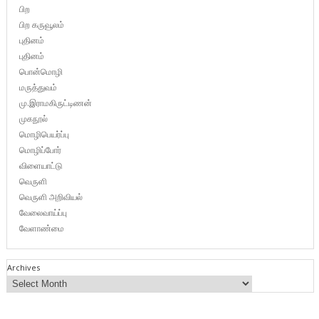
பிற
பிற கருவூலம்
புதினம்
புதினம்
பொன்மொழி
மருத்துவம்
மு.இராமகிருட்டிணன்
முகநூல்
மொழிபெயர்ப்பு
மொழிப்போர்
விளையாட்டு
வெருளி
வெருளி அறிவியல்
வேலைவாய்ப்பு
வேளாண்மை
Archives