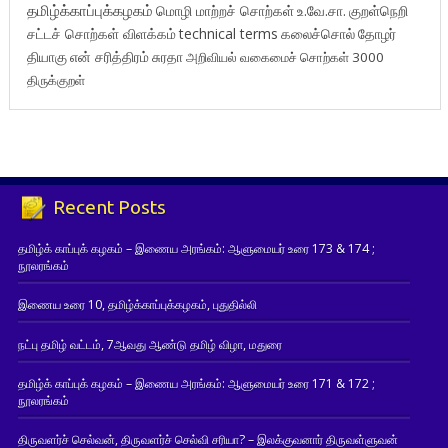
தமிழ்க்காப்புக்கழகம்
மொழி மாற்றச் சொற்கள்
உ.வே.சா.
குறள்நெறி
சட்டச் சொற்கள் விளக்கம்
technical terms
கலைச்சொல்
தோழர்
தியாகு
என் சரித்திரம்
சுரதா
அறிவியல் வகைமைச் சொற்கள் 3000
திருக்குறள்
Recent Posts
தமிழ்க் காப்புக் கழகம் – இணைய அரங்கம்: ஆளுமையர் உரை 173 & 174 ;
நூலரங்கம்
இணைய உரை 10, தமிழ்க்காப்புக்கழகம், புதுதில்லி
நட்பு தமிழ் வட்டம், 7ஆவது ஆண்டு தமிழ் விழா, மதுரை
தமிழ்க் காப்புக் கழகம் – இணைய அரங்கம்: ஆளுமையர் உரை 171 & 172 ;
நூலரங்கம்
திருவளர்ச் செல்வன், திருவளர்ச் செல்வி சரியா? – இலக்குவனார் திருவள்ளுவன்