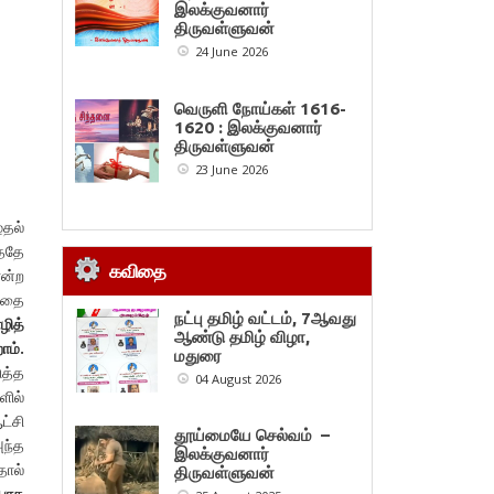
இலக்குவனார்
திருவள்ளுவன்
24 June 2026
வெருளி நோய்கள் 1616-
1620 : இலக்குவனார்
திருவள்ளுவன்
23 June 2026
்தல்
்ததே
கவிதை
ோன்ற
்பதை
நட்பு தமிழ் வட்டம், 7ஆவது
ழித்
ஆண்டு தமிழ் விழா,
ோம்.
மதுரை
ுத்த
04 August 2026
ளில்
ட்சி
தூய்மையே செல்வம் –
அந்த
இலக்குவனார்
தால்
திருவள்ளுவன்
யாக