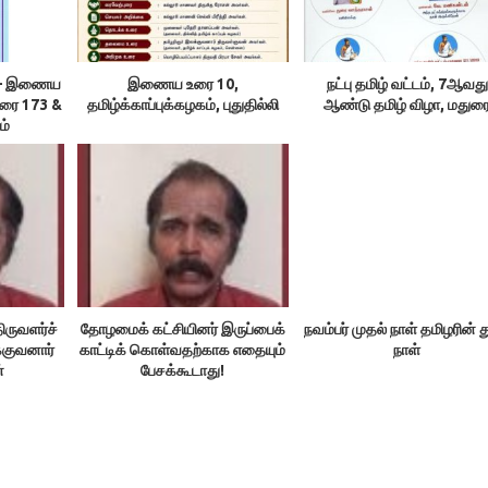
ம் – இணைய
இணைய உரை 10,
நட்பு தமிழ் வட்டம், 7ஆவது
உரை 173 &
தமிழ்க்காப்புக்கழகம், புதுதில்லி
ஆண்டு தமிழ் விழா, மதுர
ம்
ிருவளர்ச்
தோழமைக் கட்சியினர் இருப்பைக்
நவம்பர் முதல் நாள் தமிழரின் 
்குவனார்
காட்டிக் கொள்வதற்காக எதையும்
நாள்
்
பேசக்கூடாது!