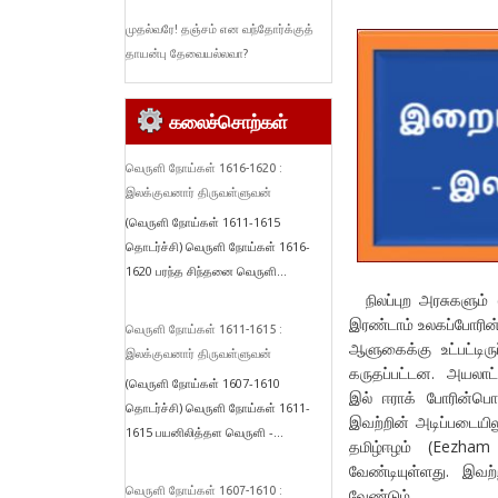
முதல்வரே! தஞ்சம் என வந்தோர்க்குத்
தாயன்பு தேவையல்லவா?
கலைச்சொற்கள்
வெருளி நோய்கள் 1616-1620 :
இலக்குவனார் திருவள்ளுவன்
(வெருளி நோய்கள் 1611-1615
தொடர்ச்சி) வெருளி நோய்கள் 1616-
1620 பரந்த சிந்தனை வெருளி...
நிலப்புற அரசுகளும்
இரண்டாம் உலகப்போரின
வெருளி நோய்கள் 1611-1615 :
ஆளுகைக்கு உட்பட்டிர
இலக்குவனார் திருவள்ளுவன்
கருதப்பட்டன. அயலாட்
(வெருளி நோய்கள் 1607-1610
இல் ஈராக் போரின்பொ
தொடர்ச்சி) வெருளி நோய்கள் 1611-
இவற்றின் அடிப்படையில
1615 பயனிலித்தள வெருளி -...
தமிழ்ஈழம் (Eezham
வேண்டியுள்ளது. இவ
வெருளி நோய்கள் 1607-1610 :
வேண்டும்.