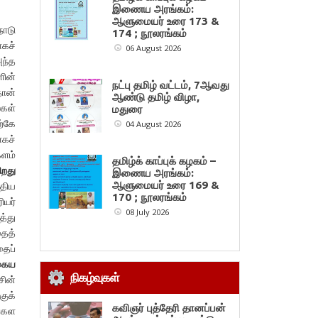
இணைய அரங்கம்:
ஆளுமையர் உரை 173 &
நாடு
174 ; நூலரங்கம்
ாகச்
06 August 2026
ந்த
ளின்
நட்பு தமிழ் வட்டம், 7ஆவது
தான்
ஆண்டு தமிழ் விழா,
கள்
மதுரை
ற்கே
04 August 2026
ாகச்
ளம்
தமிழ்க் காப்புக் கழகம் –
ிறது
இணைய அரங்கம்:
திய
ஆளுமையர் உரை 169 &
170 ; நூலரங்கம்
ியர்
08 July 2026
த்து
ைத்
தைப்
கைய
நிகழ்வுகள்
சின்
குக்
கவிஞர் புத்தேரி தானப்பன்
்கள