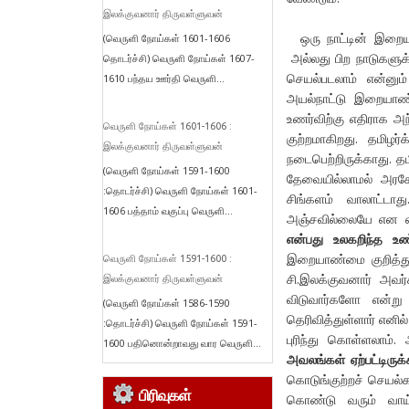
இலக்குவனார் திருவள்ளுவன்
ஒரு நாட்டின் இறையா
(வெருளி நோய்கள் 1601-1606
அல்லது பிற நாடுகளுக
தொடர்ச்சி) வெருளி நோய்கள் 1607-
செயல்படலாம் என்னு
1610 பந்தய ஊர்தி வெருளி...
அயல்நாட்டு இறையாண்
உணர்விற்கு எதிராக அ
வெருளி நோய்கள் 1601-1606 :
குற்றமாகிறது. தமி
இலக்குவனார் திருவள்ளுவன்
நடைபெற்றிருக்காது. 
(வெருளி நோய்கள் 1591-1600
தேவையில்லாமல் அரசே
:தொடர்ச்சி) வெருளி நோய்கள் 1601-
சிங்களம் வாலாட்டா
1606 பத்தாம் வகுப்பு வெருளி...
அஞ்சவில்லையே என 
என்பது உலகறிந்த உ
இறையாண்மை குறித்து
வெருளி நோய்கள் 1591-1600 :
சி.இலக்குவனார் அவர்
இலக்குவனார் திருவள்ளுவன்
விடுவார்களோ என்று
(வெருளி நோய்கள் 1586-1590
தெரிவித்துள்ளார் எனில
:தொடர்ச்சி) வெருளி நோய்கள் 1591-
புரிந்து கொள்ளலாம்
1600 பதினொன்றாவது வார வெருளி...
அவலங்கள் ஏற்பட்டிருக்
கொடுங்குற்றச் செயல
பிரிவுகள்
கொண்டு வரும் வாய்