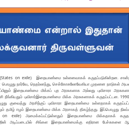
 (States on exile) இறையாண்மை உள்ளனவாகக் கருதப்படுகின்றன. சான
் பொழுது நார்வே, நெதர்லாந்து, செக்கோசுலோவேகியா முதலான நாடுகள் அய
ுப்பினும் இறையாண்மை மிக்கப் புற அரசுகளாக அல்லது புவிசாரா அரசுகள
சி நீங்கியதும் புவிசார்இறையாண்மை மிக்க அரசுகளாகக் கருதப்பட்டன. 199
ழுது குவைத்து அரசிற்குப் புவிசாரா இறையாண்மை உள்ளதாகக் கருதப்பட்
ும் தமிழ் ஈழம் இறையாண்மை மிக்க அரசாகத் திகழ்ந்தது. இப்பொழுது நிலப்ப
 on exile) அமைக்கப்பட்டுள்ளதும் இறையாண்மை மிக்கதாகக் கருதப
ற்றின் அடிப்படையில் சிங்கள இறையாண்மைக்கு எதிரான பேச்சுகளை ஆ