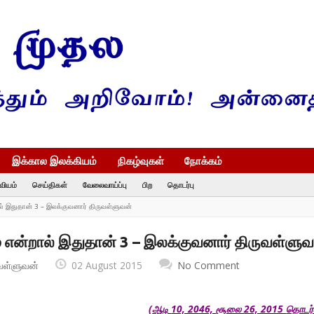
இக்கால இலக்கியம்
நிகழ்வுகள்
நோக்கம்
வியம்
செய்திகள்
வேலைவாய்ப்பு
பிற
தொடர்பு
 இதுதான் 3 – இலக்குவனார் திருவள்ளுவன்
்றால் இதுதான் 3 – இலக்குவனார் திருவள்ளுவ
வள்ளுவன்
02 August 2015
No Comment
(
ஆடி
10, 2046,
சூலை
26, 2015
தொடர்ச