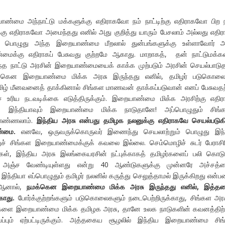
ண்மை அந்நாட்டு மக்களுக்கு எதிராகவோ நம் நாட்டிற்கு எதிராகவோ பிற 
்கு எதிராகவோ அமைந்தது எனில் அது குறித்து யாரும் பேசலாம் அல்லது எதிர
ம் பொழுது அந்த இறையாண்மை மீறலால் துன்பங்களுக்கு உள்ளாவோர் அ
மைக்கு எதிராகப் பேசுவது குற்றமே ஆகாது. மாறாகத், தன் நாட்டுமக்க
ந்த நாட்டு அரசின் இறையாண்மையைக் காக்க முற்படும் அரசின் செயல்பாடு
ழர்க்கென இறையாண்மை மிக்க அரசு இருந்தது எனில், தமிழர் படுகொலை
தமிழ் மீனவனைத் தாக்கினால் சிங்கள மாணவன் தாக்கப்படுவான் எனப் பேசுவத
 உரிய நடவடிக்கை எடுத்திருக்கும். இறையாண்மை மிக்க அரசிற்கு எதிர
து. இந்தியாவும் இறையாண்மை மிக்க நாடுதானே! அப்பொழுதும் சிங்க
எண்ணலாம்.
இந்திய அரசு என்பது தமிழக நலனுக்கு எதிராகவே செயல்படுக
ண்மை.
எனவே, ஒருவருக்கொருவர் இணைந்து செயலாற்றும் பொழுது இந்
ச் சிங்கள இறையாண்மைக்குக் கவலை இல்லை. செம்மொழிச் சுடர் பேராசிர
கள், இந்திய அரசு இலங்கையரசின் நட்புக்காகத் தமிழர்களைப் பலி கொடு
 அஞ்ச வேண்டியுள்ளது என்று 40 ஆண்டுகளுக்கு முன்னரே அச்சத்த
் இந்தியா எப்பொழுதும் தமிழர் நலனில் கருத்து செலுத்தாமல் இருக்கிறது என்ப
. ஆனால்,
நமக்கென இறையாண்மை மிக்க அரசு இருந்தது எனில், இத்த
காது.
போர்க்குற்றங்களும் படுகொலைகளும் நடைபெற்றிருக்காது, சிங்கள அர
்களை இறையாண்மை மிக்க தமிழக அரசு, தானே உலக நாடுகளின் கவனத்திற்
ப்பும் ஏற்பட்டிருக்கும். அத்தகைய சூழலில் இந்திய இறையாண்மை சிங