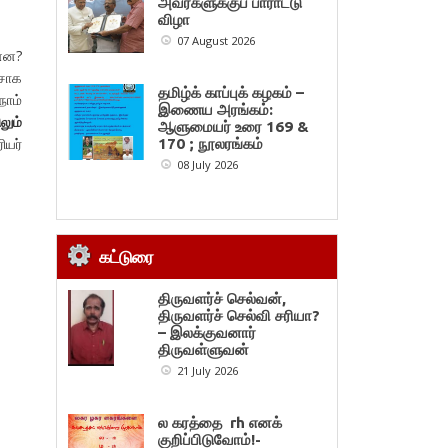
அவர்களுக்குப் பாராட்டு
விழா
07 August 2026
்ன?
சாக
தமிழ்க் காப்புக் கழகம் –
நாம்
இணைய அரங்கம்:
ும்
ஆளுமையர் உரை 169 &
ியர்
170 ; நூலரங்கம்
08 July 2026
கட்டுரை
திருவளர்ச் செல்வன்,
திருவளர்ச் செல்வி சரியா?
– இலக்குவனார்
திருவள்ளுவன்
21 July 2026
ல கரத்தை rh எனக்
குறிப்பிடுவோம்!-