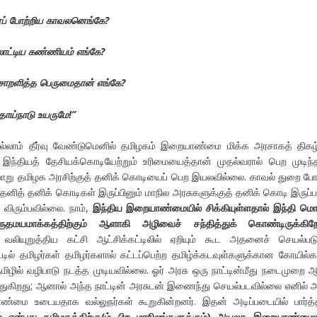
ப் போற்றிய காவலனெங்கே?
ோட்டிய கண்ணியம் எங்கே?
ோறளித்த பெருமைதான் எங்கே?
தாய்நாடு உயருமே!”
லாம் தீர்வு வேண்டுமெனில் தமிழகம் இறையாண்மை மிக்க அரசாகத் திகழ
 இந்தியத் தேசியக்கொடியேற்றும் உரிமையைத்தான் முதல்வரால் பெற முடிந
ாறு தமிழக அரசிற்குத் தனிக் கொடியைப் பெற இயலவில்லை. காவல் துறை ப
னித் தனிக் கொடிகள் இருப்பினும் மாநில அரசுகளுக்குத் தனிக் கொடி இருப
ிரும்பவில்லை. நாம்,
இந்திய இறையாண்மையில் சிக்கியுள்ளதால் இந்தி மொ
ுகிருதமயமாக்கத்திற்கும் ஆளாகி அழிவைச் சந்தித்துக் கொண்டிருக்கிற
 வலியுறுத்திய கட்சி ஆட்சிக்கட்டிலில் ஏறியும் கூட அதனைச் செயல்பட
ட்டில் தமிழர்கள் தமிழர்களால் கட்டப்பெற்ற தமிழ்க்கடவுள்களுக்கான கோயில்க
ழில் வழிபாடு நடத்த முடியவில்லை. ஓர் அரசு ஒரு நாட்டின்மீது நடைமுறை ஆ
துகிறது; ஆனால் அந்த நாட்டின் அரசுடன் இணைந்து செயல்படவில்லை எனில் 
ை உடையதாக வல்லுநர்கள் கூறுகின்றனர். இதன் அடிப்படையில் பார்த்
என்பது தமிழகத்திற்கு(ம் பிற மாநிலங்களுக்கும்) அயலக இறையாண்மை