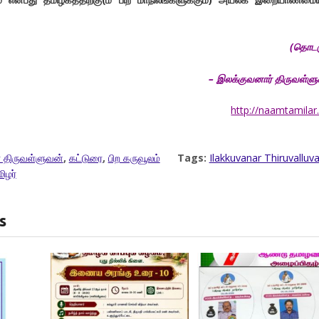
(
தொடர
–
இலக்குவனார் திருவள்ள
http://naamtamilar
 திருவள்ளுவன்
,
கட்டுரை
,
பிற கருவூலம்
Tags:
Ilakkuvanar Thiruvalluv
ிழர்
s