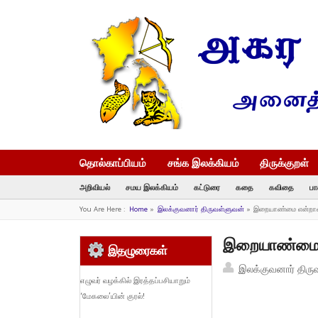
தொல்காப்பியம்
சங்க இலக்கியம்
திருக்குறள்
அறிவியல்
சமய இலக்கியம்
கட்டுரை
கதை
கவிதை
பா
You Are Here :
Home
»
இலக்குவனார் திருவள்ளுவன்
»
இறையாண்மை என்றால்
இறையாண்மை என
இதழுரைகள்
இலக்குவனார் திரு
எழுவர் வழக்கில் இரத்தப்பசியாறும்
‘மேகலை’யின் குரல்!