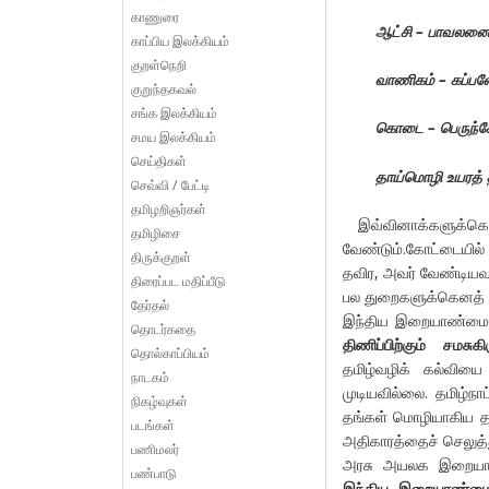
காணுரை
ஆட்சி – பாவலனை
காப்பிய இலக்கியம்
குறள்நெறி
வாணிகம் – கப்பல
குறுந்தகவல்
சங்க இலக்கியம்
கொடை – பெருந்ச
சமய இலக்கியம்
செய்திகள்
தாய்மொழி உயரத் 
செவ்வி / பேட்டி
தமிழறிஞர்கள்
இவ்வினாக்களுக்கெல்
தமிழிசை
வேண்டும்.கோட்டையில்
திருக்குறள்
தவிர, அவர் வேண்டியவ
திரைப்பட மதிப்பீடு
பல துறைகளுக்கெனத் த
தேர்தல்
இந்திய இறையாண்மை வ
தொடர்கதை
திணிப்பிற்கும் சமச
தொல்காப்பியம்
தமிழ்வழிக் கல்வியை
நாடகம்
முடியவில்லை. தமிழ்நா
நிகழ்வுகள்
தங்கள் மொழியாகிய தமி
படங்கள்
அதிகாரத்தைச் செலுத்
பணிமலர்
அரசு அயலக இறையாண்ம
பண்பாடு
இந்திய இறையாண்மை 