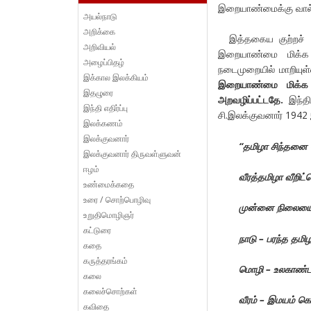
இறையாண்மைக்கு வால்பிட
அயல்நாடு
அறிக்கை
இத்தகைய குற்றச் ச
அறிவியல்
இறையாண்மை மிக்க
அழைப்பிதழ்
நடைமுறையில் மாறியுள்
இக்கால இலக்கியம்
இறையாண்மை மிக்க 
இதழுரை
அறவழிப்பட்டதே.
இந்திய
இந்தி எதிர்ப்பு
சி.இலக்குவனார் 1942
இலக்கணம்
இலக்குவனார்
“தமிழா சிந்தனை 
இலக்குவனார் திருவள்ளுவன்
ஈழம்
வீரத்தமிழா வீறிட்
உண்மைக்கதை
உரை / சொற்பொழிவு
முன்னை நிலையை உ
உறுதிமொழிஞர்
கட்டுரை
நாடு – பரந்த தமி
கதை
கருத்தரங்கம்
மொழி – உலகாண்ட
கலை
கலைச்சொற்கள்
வீரம் – இமயம் கொ
கவிதை