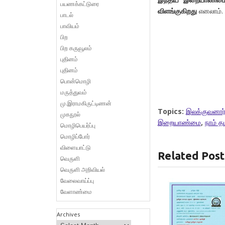
பயணக்கட்டுரை
விளங்குகிறது
எனலாம்.
பாடல்
பாவியம்
பிற
பிற கருவூலம்
புதினம்
புதினம்
பொன்மொழி
மருத்துவம்
மு.இராமகிருட்டிணன்
Topics:
இலக்குவனார்
முகநூல்
இறையாண்மை
,
நாம் தம
மொழிபெயர்ப்பு
மொழிப்போர்
விளையாட்டு
Related Post
வெருளி
வெருளி அறிவியல்
வேலைவாய்ப்பு
வேளாண்மை
Archives