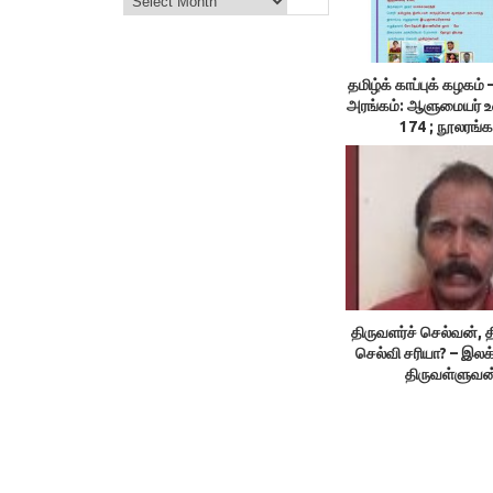
தமிழ்க் காப்புக் கழக
அரங்கம்: ஆளுமையர் 
174 ; நூலரங்க
திருவளர்ச் செல்வன், த
செல்வி சரியா? – இலக
திருவள்ளுவன