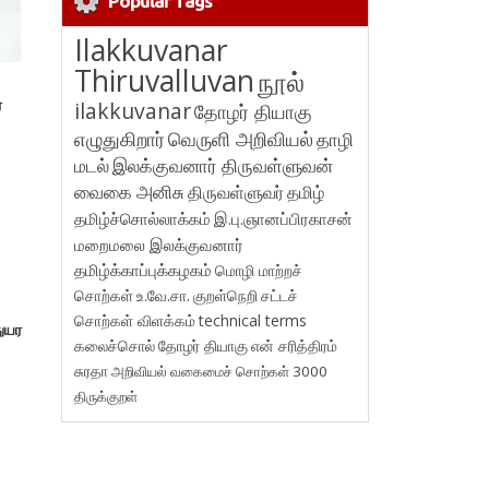
Popular Tags
Ilakkuvanar
Thiruvalluvan
நூல்
ை
ilakkuvanar
தோழர் தியாகு
எழுதுகிறார்
வெருளி அறிவியல்
தாழி
மடல்
இலக்குவனார் திருவள்ளுவன்
வைகை அனிசு
திருவள்ளுவர்
தமிழ்
தமிழ்ச்சொல்லாக்கம்
இ.பு.ஞானப்பிரகாசன்
மறைமலை இலக்குவனார்
தமிழ்க்காப்புக்கழகம்
மொழி மாற்றச்
சொற்கள்
உ.வே.சா.
குறள்நெறி
சட்டச்
சொற்கள் விளக்கம்
technical terms
துயர
கலைச்சொல்
தோழர் தியாகு
என் சரித்திரம்
சுரதா
அறிவியல் வகைமைச் சொற்கள் 3000
திருக்குறள்