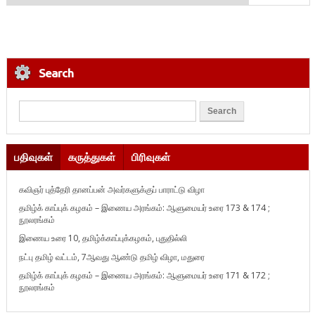
Search
பதிவுகள்
கருத்துகள்
பிரிவுகள்
கவிஞர் புத்தேரி தானப்பன் அவர்களுக்குப் பாராட்டு விழா
தமிழ்க் காப்புக் கழகம் – இணைய அரங்கம்: ஆளுமையர் உரை 173 & 174 ;
நூலரங்கம்
இணைய உரை 10, தமிழ்க்காப்புக்கழகம், புதுதில்லி
நட்பு தமிழ் வட்டம், 7ஆவது ஆண்டு தமிழ் விழா, மதுரை
தமிழ்க் காப்புக் கழகம் – இணைய அரங்கம்: ஆளுமையர் உரை 171 & 172 ;
நூலரங்கம்