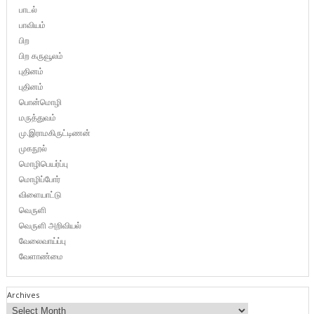
பாடல்
பாவியம்
பிற
பிற கருவூலம்
புதினம்
புதினம்
பொன்மொழி
மருத்துவம்
மு.இராமகிருட்டிணன்
முகநூல்
மொழிபெயர்ப்பு
மொழிப்போர்
விளையாட்டு
வெருளி
வெருளி அறிவியல்
வேலைவாய்ப்பு
வேளாண்மை
Archives