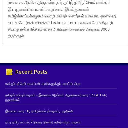
வைகை அனிசு
திருவள்ளுவர்
தமிழ்
தமிழ்ச்சொல்லாக்கம்
இ.பு.ஞானப்பிரகாசன்
மறைமலை இலக்குவனார்
தமிழ்க்காப்புக்கழகம்
மொழி மாற்றச் சொற்கள்
உ.வே.சா.
குறள்நெறி
சட்டச் சொற்கள் விளக்கம்
technical terms
கலைச்சொல்
தோழர்
தியாகு
என் சரித்திரம்
சுரதா
அறிவியல் வகைமைச் சொற்கள் 3000
திருக்குறள்
Recent Posts
கவிஞர் புத்தேரி தானப்பன் அவர்களுக்குப் பாராட்டு விழா
தமிழ்க் காப்புக் கழகம் – இணைய அரங்கம்: ஆளுமையர் உரை 173 & 174 ;
நூலரங்கம்
இணைய உரை 10, தமிழ்க்காப்புக்கழகம், புதுதில்லி
நட்பு தமிழ் வட்டம், 7ஆவது ஆண்டு தமிழ் விழா, மதுரை