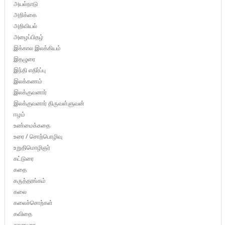
அயல்நாடு
அறிக்கை
அறிவியல்
அழைப்பிதழ்
இக்கால இலக்கியம்
இதழுரை
இந்தி எதிர்ப்பு
இலக்கணம்
இலக்குவனார்
இலக்குவனார் திருவள்ளுவன்
ஈழம்
உண்மைக்கதை
உரை / சொற்பொழிவு
உறுதிமொழிஞர்
கட்டுரை
கதை
கருத்தரங்கம்
கலை
கலைச்சொற்கள்
கவிதை
காணுரை