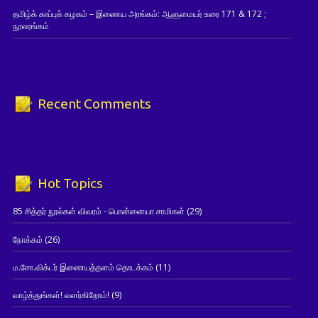
தமிழ்க் காப்புக் கழகம் – இணைய அரங்கம்: ஆளுமையர் உரை 171 & 172 ;
நூலரங்கம்
Recent Comments
Hot Topics
85 சித்தர் நூல்கள் விவரம் - பொன்னையா சாமிகள்
(29)
நோக்கம்
(26)
ம.சோ.விக்டர் இணையத்தளம் தொடக்கம்
(11)
வாழ்த்துங்கள்! வளர்கிறோம்!
(9)