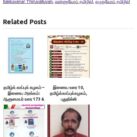
Ilakkuvanar Thiruvalluvan
,
எண்ணுவோம் தமிழில்!
,
எழுதுவோம் தமிழில்!
Related Posts
தமிழ்க் காப்புக் கழகம் –
இணைய உரை 10,
இணைய அரங்கம்:
தமிழ்க்காப்புக்கழகம்,
ஆளுமையர் உரை 173 &
புதுதில்லி
174 ; நூலரங்கம்