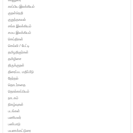
காப்பிய இலக்கியம்
குறள்நெறி
குறுந்தகவல்
சங்க இலக்கியம்
சமய இலக்கியம்
செய்திகள்
செவ்வி / பேட்டி
தமிழறிஞர்கள்
தமிழிசை
திருக்குறள்
திரைப்பட மதிப்பீடு
தேர்தல்
தொடர்கதை
தொல்காப்பியம்
நாடகம்
நிகழ்வுகள்
படங்கள்
பணிமலர்
பண்பாடு
பயணக்கட்டுரை