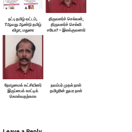
நட்பு தமிழ் வட்டம்,
திருவளர்ச் செல்வன்,
7ஆவது ஆண்டு தமிழ்
திருவளர்ச் செல்வி
விழா, மதுரை
சரியா? – இலக்குவனார்
திருவள்ளுவன்
தோழமைக் கட்சியினர்
நவம்பர் முதல் நாள்
இருப்பைக் காட்டிக்
தமிழரின் துயர நாள்
கொள்வதற்காக
எதையும் பேசக்கூடாது!
Leave a Reply