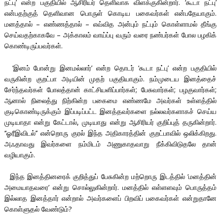
நட்பு’ என்ற பகுதியில் ஆசிரியர் தெளிவாக விளக்குகின்றார். ‘கூடா நட்பு’
என்பதற்குத் தெளிவான பொருள் கொடிய பகைவர்கள் என்பதேயாகும்.
மனத்தால் – எண்ணத்தால் – எவ்வித அன்பும் நட்பும் கொள்ளாமல் தீங்கு
செய்வதற்காகவே – அக்காலம் வாய்ப்பு வரும் வரை நண்பர்கள் போல பழகிக்
கொண்டிருப்பவர்கள்.
‘இனம் போன்று இனமல்லார்’ என்ற தொடர் ‘கூடா நட்பு’ என்ற பகுதியில்
வருகின்ற குறட்பா அடியின் முதற் பகுதியாகும். நம்முடைய இனத்தைச்
சேர்ந்தவர்கள் போலத்தான் காட்சியளிப்பார்கள்; பேசுவார்கள்; பழகுவார்கள்;
ஆனால் நிலைத்து நிற்கின்ற பகைமை எண்ணமே அவர்கள் உள்ளத்தில்
குடிகொண்டிருக்கும் இப்படிப்பட்ட இனத்தவர்களை நல்லவர்களாகச் செய்ய
முடியாதா என்று கேட்டால், முடியாது என்று ஆசிரியர் குறிப்புத் தருகின்றார்.
‘‘ஓரீஇவிடல்’’ என்றொரு குரல் இந்த அதிகாரத்தின் குறட்பாவில் ஒலிக்கிறது.
அஃதாவது இவர்களை நம்மிடம் அணுகாதவாறு நீக்கிவிடுதலே தான்
வழியாகும்.
இந்த இனத்தினரைக் குறித்துப் பேசுகின்ற மற்றொரு இடத்தில் ‘மனத்தின்
அமையாதவரை’ என்று சொல்லுகின்றார். மனத்தில் எள்ளளவும் பொருத்தம்
இல்லாத இனத்தார் என்றால் அவர்களைப் பிறவிப் பகைவர்கள் என்றுதானே
கொள்ளுதல் வேண்டும்?