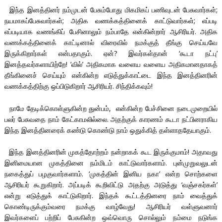
இந்த இனத்தினர் நம்முடன் பேசும்போது மிகமிகப் பணிவுடன் பேசுவார்கள்;
நயமாகப்பேசுவார்கள்; அதிக வணக்கத்தினைக் காட்டுவார்கள்; எப்படி
எப்படியாக வணங்கிப் பேசினாலும் நம்பாதே என்கின்றார் ஆசிரியர். அதிக
வணக்கத்தினைக் காட்டினால் விரைவில் நமக்குத் தீங்கு செய்யவே
இருக்கிறார்கள் என்பதாகும். ஏன்? இவர்கள்தான் ‘கூடா நட்பு’
இனத்தவர்களாயிற்றே! ‘வில்’ அதிகமாக வளைய வளைய அதிகமானதாகத்
தீங்கினைச் செய்யும் என்கின்ற எடுத்துக்காட்டை இந்த இனத்தினரின்
வணக்கத்திற்கு ஒப்பிடுகிறார் ஆசிரியர். சிந்திக்கவும்!
நாமே தேடிக்கொள்ளுகின்ற துன்பம், என்கின்ற பேச்சினை நடைமுறையில்
பலர் பேசுவதை நாம் கேட்காமலில்லை. அதற்குக் காரணம் கூடா நட்பினராகிய
இந்த இனத்தினரைக் கண்டு கொண்டு நாம் ஒதுக்கித் தள்ளாததேயாகும்.
இந்த இனத்தினரின் முகத்தோற்றம் நன்றாகக் கூட இருக்குமாம்! அதாவது
இனிமையான முகத்தினை நம்மிடம் காட்டுவார்களாம். புன்முறுவலுடன்
நகைத்துப் பழகுவார்களாம். ‘முகத்தின் இனிய நகா’ என்ற சொற்களை
ஆசிரியர் கூறுகிறார். அப்படிக் கூறிவிட்டு அதற்கு அடுத்து ‘வஞ்சகர்கள்’
என்று எடுத்துக் காட்டுகிறார். இந்தக் கூட்டத்தினரை நாம் வைத்துக்
கொண்டிருக்கும்வரை நமக்கு வாழ்வேது! ஆசிரியர் வள்ளுவனார்
இவர்களைப் பற்றிப் பேசுகின்ற ஒவ்வொரு சொல்லும் நம்மை நடுங்க