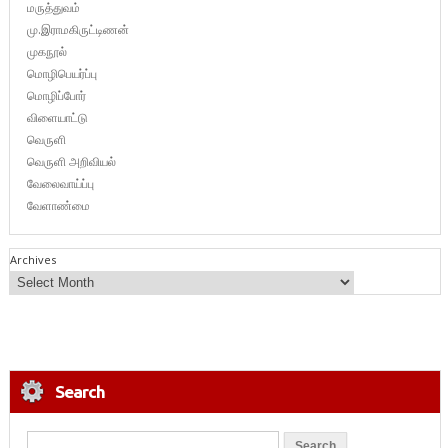
மருத்துவம்
மு.இராமகிருட்டிணன்
முகநூல்
மொழிபெயர்ப்பு
மொழிப்போர்
விளையாட்டு
வெருளி
வெருளி அறிவியல்
வேலைவாய்ப்பு
வேளாண்மை
Archives
Search