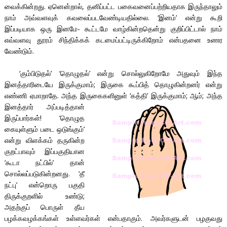
வைக்கின்றது. ஏனென்றால், தனிப்பட்ட பகைவனைப்பற்றியதாக இருந்தாலும்
நாம் அவ்வளவுக் கவலைப்படவேண்டியதில்லை. ‘இனம்’ என்று கூறி
இப்படியாக ஒரு இனமே- கூட்டமே வாழ்கின்றதென்று குறிப்பிட்டால் நாம்
எவ்வளவு தூரம் சிந்திக்கக் கடமைப்பட்டிருக்கிறோம் என்பதனை உணர
வேண்டும்.
‘கும்பிடுதல்’ ‘தொழுதல்’ என்று சொல்லுகிறோமே அதுவும் இந்த
இனத்தாரிடையே இருக்குமாம்; இருகை கூப்பித் தொழுகின்றனர் என்று
எண்ணி ஏமாறாதே. அந்த இருகைகளினுள் ‘கத்தி’ இருக்குமாம்; ஆம்; அந்த
இனத்தார் அப்படித்தான்
இருப்பார்கள்! ‘தொழுத
கையுள்ளும் படை ஒடுங்கும்’
என்று விளக்கம் தருகின்ற
குறட்பாவும் இப்பகுதியான
‘கூடா நட்பில்’ தான்
சொல்லப்படுகின்றனது. ‘தீ
நட்பு’ என்றொரு பகுதி
திருக்குறளில் உண்டு;
அதற்குப் பொருள் தீய
பழக்கவழக்கங்கள் உள்ளவர்கள் என்பதாகும். அவர்களுடன் பழகுவது