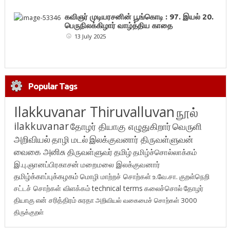
கவிஞர் முடியரசனின் பூங்கொடி : 97. இயல் 20.
பெருநிலக்கிழார் வாழ்த்திய காதை
13 July 2025
Popular Tags
Ilakkuvanar Thiruvalluvan
நூல்
ilakkuvanar
தோழர் தியாகு எழுதுகிறார்
வெருளி
அறிவியல்
தாழி மடல்
இலக்குவனார் திருவள்ளுவன்
வைகை அனிசு
திருவள்ளுவர்
தமிழ்
தமிழ்ச்சொல்லாக்கம்
இ.பு.ஞானப்பிரகாசன்
மறைமலை இலக்குவனார்
தமிழ்க்காப்புக்கழகம்
மொழி மாற்றச் சொற்கள்
உ.வே.சா.
குறள்நெறி
சட்டச் சொற்கள் விளக்கம்
technical terms
கலைச்சொல்
தோழர்
தியாகு
என் சரித்திரம்
சுரதா
அறிவியல் வகைமைச் சொற்கள் 3000
திருக்குறள்