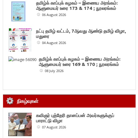
தமிழ்க் காப்புக் கழகம் – இணைய அரங்கம்:
ஆளுமையர் உரை 173 & 174 ; நூலரங்கம்
06 August 2026
நட்பு தமிழ் வட்டம், 7ஆவது ஆண்டு தமிழ் விழா,
மதுரை
04 August 2026
தமிழ்க் காப்புக் கழகம் – இணைய அரங்கம்:
ஆளுமையர் உரை 169 & 170 ; நூலரங்கம்
08 July 2026
நிகழ்வுகள்
கவிஞர் புத்தேரி தானப்பன் அவர்களுக்குப்
பாராட்டு விழா
07 August 2026