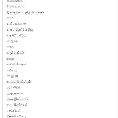
இலக்கணம்
இலக்குவனார்
இலக்குவனார் திருவள்ளுவன்
ஈழம்
உண்மைக்கதை
உரை / சொற்பொழிவு
உறுதிமொழிஞர்
கட்டுரை
கதை
கருத்தரங்கம்
கலை
கலைச்சொற்கள்
கவிதை
காணுரை
காப்பிய இலக்கியம்
குறள்நெறி
குறுந்தகவல்
சங்க இலக்கியம்
சமய இலக்கியம்
செய்திகள்
செவ்வி / பேட்டி