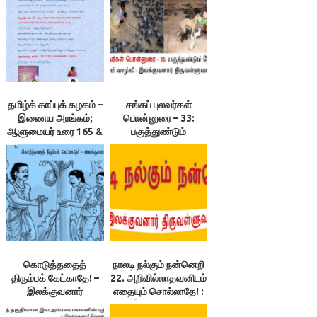
தமிழ்க் காப்புக் கழகம் –
சங்கப் புலவர்கள்
இணைய அரங்கம்;
பொன்னுரை – 33:
ஆளுமையர் உரை 165 &
பகுத்துண்டும்
166 ; நூலரங்கம்
நோயின்றியும்
நெடுங்காலம் வாழ்க! –
இலக்குவனார்
திருவள்ளுவன்
கொடுத்ததைத்
நாலடி நல்கும் நன்னெறி
திரும்பக் கேட்காதே! –
22. அறிவில்லாதவனிடம்
இலக்குவனார்
எதையும் சொல்லாதே! :
திருவள்ளுவன், தாய்
இலக்குவனார்