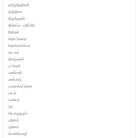
தமிழறிஞர்கள்
தமிழிசை
திருக்குறள்
திரைப்பட மதிப்பீடு
தேர்தல்
தொடர்கதை
தொல்காப்பியம்
நாடகம்
நிகழ்வுகள்
படங்கள்
பணிமலர்
பண்பாடு
பயணக்கட்டுரை
பாடல்
பாவியம்
பிற
பிற கருவூலம்
புதினம்
புதினம்
பொன்மொழி