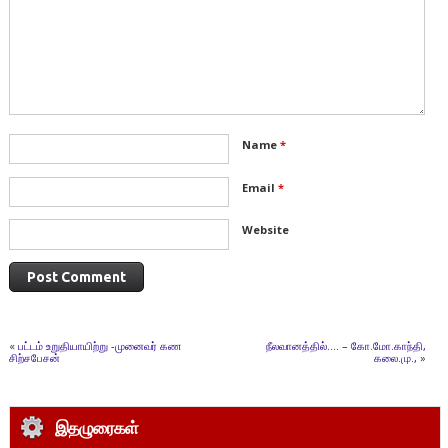
Name
*
Email
*
Website
«
பட்டம் உறுதியாயிற்று -முனைவர் கண
நீலவானத்தில்…. – கோ.மோ.காந்தி,
சிற்சபேசன்
கலை.மு.,
»
இதழுரைகள்