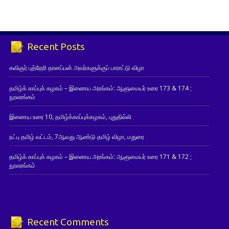
Recent Posts
கவிஞர் புத்தேரி தானப்பன் அவர்களுக்குப் பாராட்டு விழா
தமிழ்க் காப்புக் கழகம் – இணைய அரங்கம்: ஆளுமையர் உரை 173 & 174 ;
நூலரங்கம்
இணைய உரை 10, தமிழ்க்காப்புக்கழகம், புதுதில்லி
நட்பு தமிழ் வட்டம், 7ஆவது ஆண்டு தமிழ் விழா, மதுரை
தமிழ்க் காப்புக் கழகம் – இணைய அரங்கம்: ஆளுமையர் உரை 171 & 172 ;
நூலரங்கம்
Recent Comments