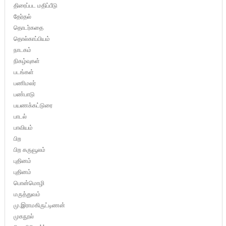
திரைப்பட மதிப்பீடு
தேர்தல்
தொடர்கதை
தொல்காப்பியம்
நாடகம்
நிகழ்வுகள்
படங்கள்
பணிமலர்
பண்பாடு
பயணக்கட்டுரை
பாடல்
பாவியம்
பிற
பிற கருவூலம்
புதினம்
புதினம்
பொன்மொழி
மருத்துவம்
மு.இராமகிருட்டிணன்
முகநூல்