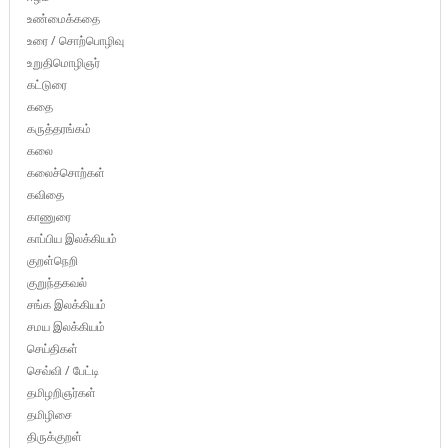
உண்மைக்கதை
உரை / சொற்பொழிவு
உறுதிமொழிஞர்
கட்டுரை
கதை
கருத்தரங்கம்
கலை
கலைச்சொற்கள்
கவிதை
காணுரை
காப்பிய இலக்கியம்
குறள்நெறி
குறுந்தகவல்
சங்க இலக்கியம்
சமய இலக்கியம்
செய்திகள்
செவ்வி / பேட்டி
தமிழறிஞர்கள்
தமிழிசை
திருக்குறள்