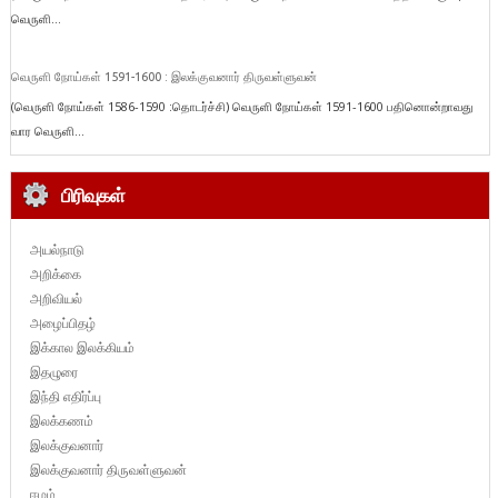
வெருளி...
வெருளி நோய்கள் 1591-1600 : இலக்குவனார் திருவள்ளுவன்
(வெருளி நோய்கள் 1586-1590 :தொடர்ச்சி) வெருளி நோய்கள் 1591-1600 பதினொன்றாவது
வார வெருளி...
பிரிவுகள்
அயல்நாடு
அறிக்கை
அறிவியல்
அழைப்பிதழ்
இக்கால இலக்கியம்
இதழுரை
இந்தி எதிர்ப்பு
இலக்கணம்
இலக்குவனார்
இலக்குவனார் திருவள்ளுவன்
ஈழம்