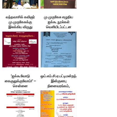
வந்தவாசிக் கவிஞர்
மு.முருகேசு எழுதிய
மு.முருகேசுக்கு
ஐக்கூ நூல்கள்
இலக்கிய விருது
வெளியிடப்பட்டன
‘ஐக்கூவோடு
ஒய்.எம்.சி.ஏ.பட்டிமன்றத்தின்
கைகுலுக்குவோம்!’ –
இன்குலாபு
சென்னை
நினைவரங்கம்,
சென்னை