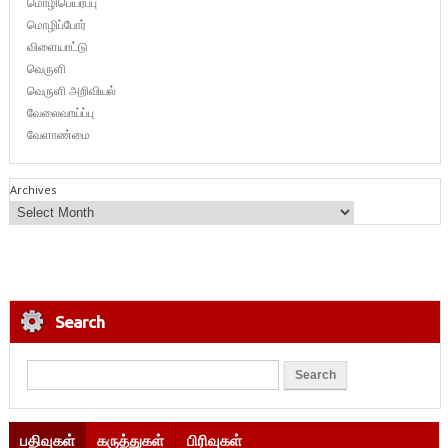
மொழிபெயர்ப்பு
மொழிப்போர்
விளையாட்டு
வெருளி
வெருளி அறிவியல்
வேலைவாய்ப்பு
வேளாண்மை
Archives
Search
பதிவுகள்
கருத்துகள்
பிரிவுகள்