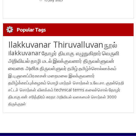
Popular Tags
Ilakkuvanar Thiruvalluvan
நூல்
ilakkuvanar
தோழர் தியாகு எழுதுகிறார்
வெருளி
அறிவியல்
தாழி மடல்
இலக்குவனார் திருவள்ளுவன்
வைகை அனிசு
திருவள்ளுவர்
தமிழ்
தமிழ்ச்சொல்லாக்கம்
இ.பு.ஞானப்பிரகாசன்
மறைமலை இலக்குவனார்
தமிழ்க்காப்புக்கழகம்
மொழி மாற்றச் சொற்கள்
உ.வே.சா.
குறள்நெறி
சட்டச் சொற்கள் விளக்கம்
technical terms
கலைச்சொல்
தோழர்
தியாகு
என் சரித்திரம்
சுரதா
அறிவியல் வகைமைச் சொற்கள் 3000
திருக்குறள்