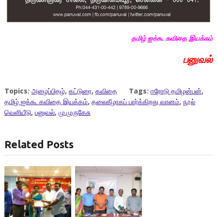
தமிழ் ஐக்கூ கவிதை இயக்கம்
பனுவல்
Topics:
அழைப்பிதழ்
,
கட்டுரை
,
கவிதை
Tags:
ஈரோடு தமிழன்பன்
,
தமிழ் ஐக்கூ கவிதை இயக்கம்
,
தலைகீழாகப் பார்க்கிறது வானம்
,
நூல்
வெளியீடு
,
பனுவல்
,
மு.முருகேசு
Related Posts