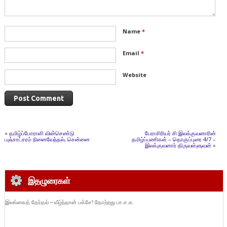
Name
*
Email
*
Website
«
தமிழ்ப்போராளி வின்செண்டு
பேராசிரியர் சி.இலக்குவனாரின்
பஞ்சாட்சரம் நினைவேந்தல், சென்னை
தமிழ்ப்பணிகள் – தொகுப்புரை 4/7 –
இலக்குவனார் திருவள்ளுவன்
»
இதழுரைகள்
இலங்கைத் தேர்தல் – வீழ்ந்தான் பக்சே! தோற்றது பா.ச.க.