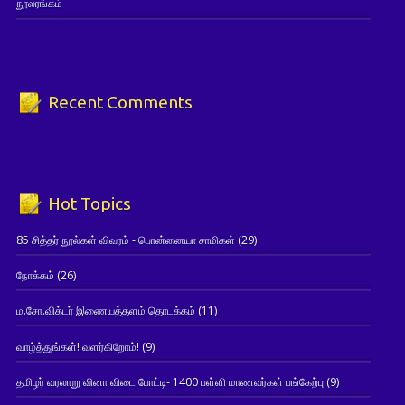
நூலரங்கம்
Recent Comments
Hot Topics
85 சித்தர் நூல்கள் விவரம் - பொன்னையா சாமிகள்
(29)
நோக்கம்
(26)
ம.சோ.விக்டர் இணையத்தளம் தொடக்கம்
(11)
வாழ்த்துங்கள்! வளர்கிறோம்!
(9)
தமிழர் வரலாறு வினா விடை போட்டி- 1400 பள்ளி மாணவர்கள் பங்கேற்பு
(9)