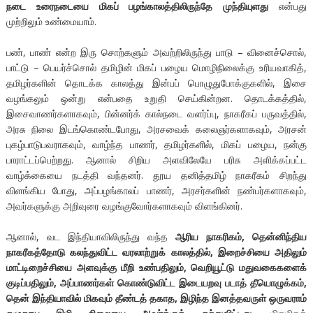
நடை உரைநடையை மிகப் பழங்காலத்திலிருந்தே முந்தியுளது
என்பது
முற்றிலும் உண்மையாம்.
பண், பாண் என்ற இரு சொற்களும் அவற்றிலிருந்து பாடு – வினைச்சொல்,
பாட்டு – பெயர்ச்சொல் தமிழின் மிகப் பழைய மொழிநிலைக்கு உரியவாகித்,
தமிழர்களின் தொடக்க காலத்து இன்பப் பொழுதுபோக்குகளில், இசை
வழங்கலும் ஒன்று என்பதை உறுதி செய்கின்றன. தொடக்கத்தில்,
இசைவாணர்களாகவும், பின்னர்க் கால்நடை வளர்ப்பு, நாகரீகப் பருவத்தில்,
அரசு நிலை இடங்கொண்டபோது, அரசவைக் கலைஞர்களாகவும், அரசன்
புகழ்பாடுபவராகவும், வாழ்ந்த பாணர், தமிழர்களில், மிகப் பழைய, நன்கு
பாராட்டப்பெற்றது. ஆனால் சிறிய அளவிலேயே பரிசு அளிக்கப்பட்ட
வாழ்க்கையை நடத்தி வந்தனர். தூய தனித்தமிழ் நாகரீகம் சிறந்து
விளங்கிய போது, அப்பழங்காலப் பாணர், அரசர்களின் நண்பர்களாகவும்,
அவர்களுக்கு அறிவுரை வழங்குவோர்களாகவும் விளங்கினர்.
ஆனால், வட இந்தியாவிலிருந்து வந்த
ஆரிய நாகரிகம், தென்னிந்திய
நாகரீகத்தோடு கலந்துவிட்ட வரலாற்றுக் காலத்தில், இறைச்சியை அதிலும்
மாட்டிறைச்சியை அளவுக்கு மீறி உண்பதிலும், வெறியூட்டு மதுவகைகளைக்
குடிப்பதிலும், அப்பாணர்கள் கொண்டுவிட்ட இடையறவு படாத் தீயொழுக்கம்,
தென் இந்தியாவில் மிகவும் தீண்டத் தகாத, இழிந்த இனத்தவருள் ஒருவராம்