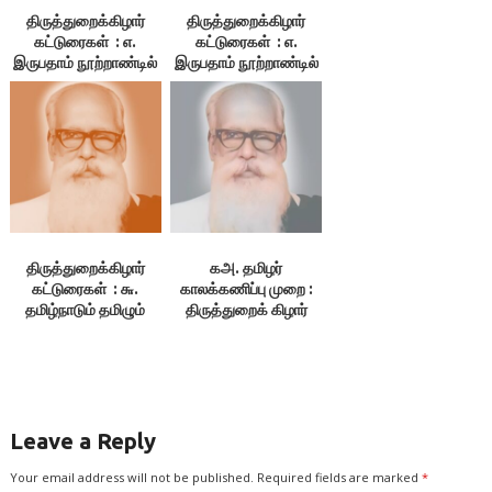
திருத்துறைக்கிழார்
திருத்துறைக்கிழார்
கட்டுரைகள் : எ.
கட்டுரைகள் : எ.
இருபதாம் நூற்றாண்டில்
இருபதாம் நூற்றாண்டில்
தமிழ்நாட்டின் நிலைமை
தமிழ்நாட்டின் நிலைமை
– 3. குமுகாய அமைப்பு,
– 1.தமிழ்நாடு. 2. மொழி
4.பொருளியல் நிலை,
5.மக்கள் வாழ்க்கை
நிலை
திருத்துறைக்கிழார்
கஅ. தமிழர்
கட்டுரைகள் : ௬.
காலக்கணிப்பு முறை :
தமிழ்நாடும் தமிழும்
திருத்துறைக் கிழார்
Leave a Reply
Your email address will not be published.
Required fields are marked
*