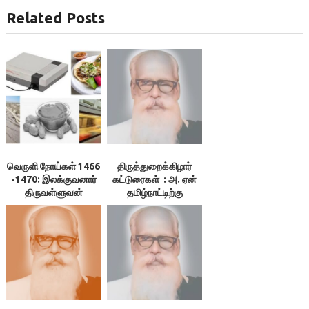
Related Posts
வெருளி நோய்கள் 1466
திருத்துறைக்கிழார்
-1470: இலக்குவனார்
கட்டுரைகள் : அ. ஏன்
திருவள்ளுவன்
தமிழ்நாட்டிற்கு
விடுதலை?