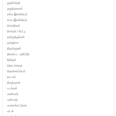
குறள்நெறி
குறுந்தகவல்
சங்க இலக்கியம்
சமய இலக்கியம்
செய்திகள்
செவ்வி / பேட்டி
தமிழறிஞர்கள்
தமிழிசை
திருக்குறள்
திரைப்பட மதிப்பீடு
தேர்தல்
தொடர்கதை
தொல்காப்பியம்
நாடகம்
நிகழ்வுகள்
படங்கள்
பணிமலர்
பண்பாடு
பயணக்கட்டுரை
பாடல்