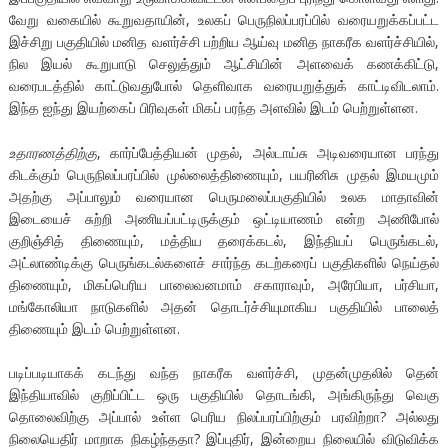
வேறு வகையில் கூறுவதாயின், உலகப் பெருநிலப்பரப்பில் வரையறுக்கப்பட்ட
இச்சிறு பகுதியில் மனித வளர்ச்சி பற்றிய ஆய்வு மனித நாகரீக வளர்ச்சியில்,
நில இயல் கூறுபாடு செலுத்தும் ஆட்சியின் அளவைக் கணக்கிட்டு,
வரைபடத்தில் காட்டுவதுபோல் தெளிவாக வரையறுத்துக் காட்டிவிடலாம்.
இந்த ஐந்து இயற்கைப் பிரிவுகள் மிகப் பரந்த அளவில் இடம் பெற்றுள்ளன.
உதாரணத்திற்கு
, கார்ப்பேத்தியன் முதல், அல்டாய்சு அடிவரையான பரந்து
கிடக்கும் பெருநிலப்பரப்பில் முல்லைத்திணையும், பயரினிசு முதல் இமயமும்
அதற்கு அப்பாலும் வரையான பெருமலைப்பகுதியில் உலக மாதாவின்
இடையைச் சுற்றி அணியப்பட்டிருக்கும் ஒட்டியாணம் என்ற அணிபோல்
குறிஞ்சித் திணையும், மத்திய தரைக்கடல், இந்தியப் பெருங்கடல்,
அட்லாண்டிக்கு பெருங்கடல்களைச் சார்ந்த கடற்கரைப் பகுதிகளில் நெய்தல்
திணையும், மிகப்பெரிய பாலைவனமாம் சகாராவும், அரேபியா, பர்சியா,
மங்கோலியா நாடுகளில் அதன் தொடர்ச்சியுமாகிய பகுதியில் பாலைத்
திணையும் இடம் பெற்றுள்ளன.
படிப்படியாகக் கடந்து வந்த நாகரீக வளர்ச்சி, முதன்முதலில் தென்
இந்தியாவில் குறிப்பிட்ட ஒரு பகுதியில் தொடங்கி, அங்கிருந்து வெகு
தொலைவிற்கு அப்பால் உள்ள பெரிய நிலப்பரப்பிற்கும் பரவிற்றா? அல்லது
நிலையெதிர் மாறாக நிகழ்ந்ததா? இப்புதிர், இன்றைய நிலையில் விடுவிக்க