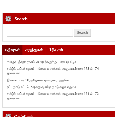
Search
பதிவுகள்
கருத்துகள்
பிரிவுகள்
கவிஞர் புத்தேரி தானப்பன் அவர்களுக்குப் பாராட்டு விழா
தமிழ்க் காப்புக் கழகம் – இணைய அரங்கம்: ஆளுமையர் உரை 173 & 174 ;
நூலரங்கம்
இணைய உரை 10, தமிழ்க்காப்புக்கழகம், புதுதில்லி
நட்பு தமிழ் வட்டம், 7ஆவது ஆண்டு தமிழ் விழா, மதுரை
தமிழ்க் காப்புக் கழகம் – இணைய அரங்கம்: ஆளுமையர் உரை 171 & 172 ;
நூலரங்கம்
செய்திகள்