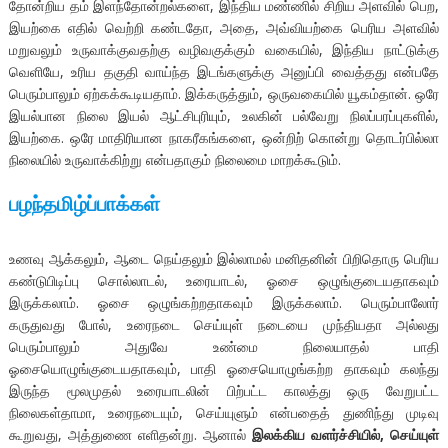
தோன்றிய தம் இளந்தோன்றல்களை, இந்திய மண்ணில் சிறிய அளவில் பெற,
இயற்கை எதில் வெற்றி கண்டதோ, அதை, அவ்வியற்கை பெரிய அளவில்
மறுவலும் உருவாக்குவதற்கு வழிவகுக்கும் வகையில், இந்திய நாட்டுக்கு
வெளியே, உரிய தகுதி வாய்ந்த இடங்களுக்கு அனுப்பி வைத்தது என்பதே
பெரும்பாலும் ஏற்கக்கூடியதாம். இக்கருத்தும், ஒருவகையில் யூகம்தான். ஒரே
இயல்பான நிலை இயல் ஆட்சிபுரியும், உலகின் பல்வேறு நிலப்பரப்புகளில்,
இயற்கை. ஒரே மாதிரியான நாகரீகங்களை, ஒன்றிற் கொன்று தொடர்பில்லா
நிலையில் உருவாக்கிற்று என்பதாகும் நிலைமை மாறக்கூடும்.
பழந்தமிழ்ப்பாக்கள்
உணவு ஆக்கலும், ஆடை நெய்தலும் இல்லாமல் மனிதனின் பிறிதொரு பெரிய
கண்டுபிடிப்பு சொல்லாடல், உரையாடல், ஓசை ஒழுங்குடையதாகவும்
இருக்கலாம். ஓசை ஒழுங்கற்றதாகவும் இருக்கலாம். பெரும்பாலோர்
கருதுவது போல், உரைநடை செய்யுள் நடையை முந்தியதா அல்லது
பெரும்பாலும் அதுவே உண்மை நிலையாதல் பாதி
ஓசையொழுங்குடையதாகவும், பாதி ஓசையொழுங்கற்ற தாகவும் கலந்து
இருந்த மூலமுதல் உரையாடலின் பிற்பட்ட காலத்து ஒரு வேறுபட்ட
நிலைகள்தாமா, உரைநடையும், செய்யுளும் என்பதைத் துணிந்து முடிவு
கூறுவது, அத்துணை எளிதன்று. ஆனால்
இலக்கிய வளர்ச்சியில், செய்யுள்