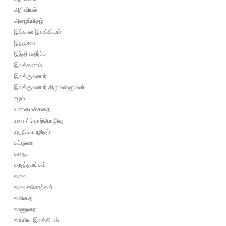
அறிவியல்
அழைப்பிதழ்
இக்கால இலக்கியம்
இதழுரை
இந்தி எதிர்ப்பு
இலக்கணம்
இலக்குவனார்
இலக்குவனார் திருவள்ளுவன்
ஈழம்
உண்மைக்கதை
உரை / சொற்பொழிவு
உறுதிமொழிஞர்
கட்டுரை
கதை
கருத்தரங்கம்
கலை
கலைச்சொற்கள்
கவிதை
காணுரை
காப்பிய இலக்கியம்