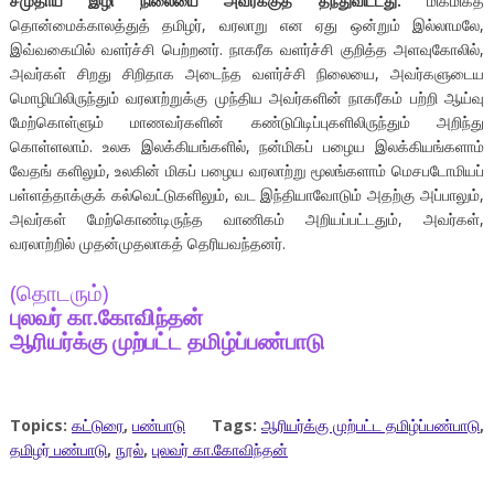
சமுதாய இழி நிலையை அவர்க்குத் தந்துவிட்டது.
மிகமிகத்
தொன்மைக்காலத்துத் தமிழர், வரலாறு என ஏது ஒன்றும் இல்லாமலே,
இவ்வகையில் வளர்ச்சி பெற்றனர். நாகரீக வளர்ச்சி குறித்த அளவுகோலில்,
அவர்கள் சிறது சிறிதாக அடைந்த வளர்ச்சி நிலையை, அவர்களுடைய
மொழியிலிருந்தும் வரலாற்றுக்கு முந்திய அவர்களின் நாகரீகம் பற்றி ஆய்வு
மேற்கொள்ளும் மாணவர்களின் கண்டுபிடிப்புகளிலிருந்தும் அறிந்து
கொள்ளலாம். உலக இலக்கியங்களில், நன்மிகப் பழைய இலக்கியங்களாம்
வேதங் களிலும், உலகின் மிகப் பழைய வரலாற்று மூலங்களாம் மெசபடோமியப்
பள்ளத்தாக்குக் கல்வெட்டுகளிலும், வட இந்தியாவோடும் அதற்கு அப்பாலும்,
அவர்கள் மேற்கொண்டிருந்த வாணிகம் அறியப்பட்டதும், அவர்கள்,
வரலாற்றில் முதன்முதலாகத் தெரியவந்தனர்.
(தொடரும்)
புலவர் கா.கோவிந்தன்
ஆரியர்க்கு முற்பட்ட தமிழ்ப்பண்பாடு
Topics:
கட்டுரை
,
பண்பாடு
Tags:
ஆரியர்க்கு முற்பட்ட தமிழ்ப்பண்பாடு
,
தமிழர் பண்பாடு
,
நூல்
,
புலவர் கா.கோவிந்தன்