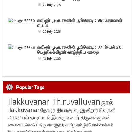
27 July 2025
கவிஞர் முடியரசனின் பூங்கொடி : 98: கோமகன்
வியப்பு
20 July 2025
கவிஞர் முடியரசனின் பூங்கொடி : 97. இயல் 20.
பெருநிலக்கிழார் வாழ்த்திய காதை
13 July 2025
Popular Tags
Ilakkuvanar Thiruvalluvan
நூல்
ilakkuvanar
தோழர் தியாகு எழுதுகிறார்
வெருளி
அறிவியல்
தாழி மடல்
இலக்குவனார் திருவள்ளுவன்
வைகை அனிசு
திருவள்ளுவர்
தமிழ்
தமிழ்ச்சொல்லாக்கம்
இ.பு.ஞானப்பிரகாசன்
மறைமலை இலக்குவனார்