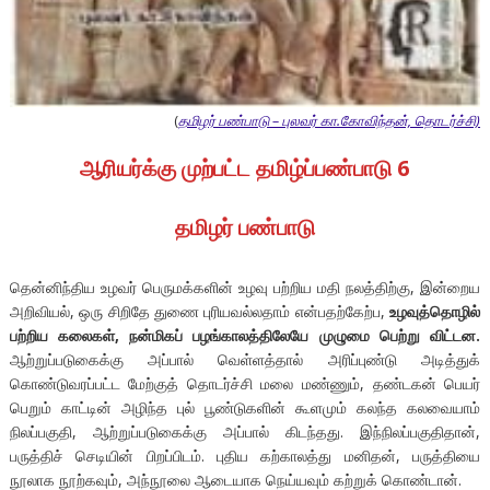
(
தமிழர் பண்பாடு – புலவர் கா.கோவிந்தன், தொடர்ச்சி)
ஆரியர்க்கு முற்பட்ட தமிழ்ப்பண்பாடு 6
தமிழர் பண்பாடு
தென்னிந்திய உழவர் பெருமக்களின் உழவு பற்றிய மதி நலத்திற்கு, இன்றைய
அறிவியல், ஒரு சிறிதே துணை புரியவல்லதாம் என்பதற்கேற்ப,
உழவுத்தொழில்
பற்றிய கலைகள், நன்மிகப் பழங்காலத்திலேயே முழுமை பெற்று விட்டன.
ஆற்றுப்படுகைக்கு அப்பால் வெள்ளத்தால் அரிப்புண்டு அடித்துக்
கொண்டுவரப்பட்ட மேற்குத் தொடர்ச்சி மலை மண்ணும், தண்டகன் பெயர்
பெறும் காட்டின் அழிந்த புல் பூண்டுகளின் கூளமும் கலந்த கலவையாம்
நிலப்பகுதி, ஆற்றுப்படுகைக்கு அப்பால் கிடந்தது. இந்நிலப்பகுதிதான்,
பருத்திச் செடியின் பிறப்பிடம். புதிய கற்காலத்து மனிதன், பருத்தியை
நூலாக நூற்கவும், அந்நூலை ஆடையாக நெய்யவும் கற்றுக் கொண்டான்.