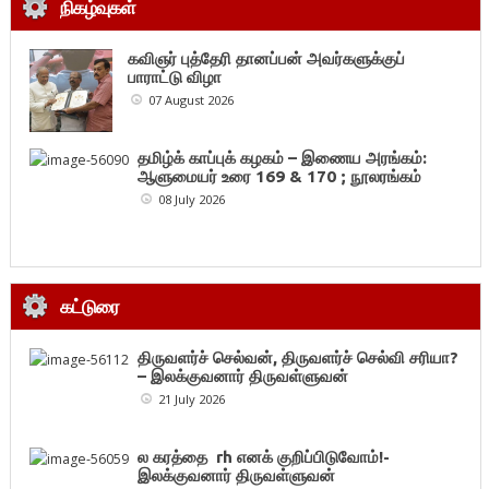
நிகழ்வுகள்
கவிஞர் புத்தேரி தானப்பன் அவர்களுக்குப்
பாராட்டு விழா
07 August 2026
தமிழ்க் காப்புக் கழகம் – இணைய அரங்கம்:
ஆளுமையர் உரை 169 & 170 ; நூலரங்கம்
08 July 2026
கட்டுரை
திருவளர்ச் செல்வன், திருவளர்ச் செல்வி சரியா?
– இலக்குவனார் திருவள்ளுவன்
21 July 2026
ல கரத்தை rh எனக் குறிப்பிடுவோம்!-
இலக்குவனார் திருவள்ளுவன்