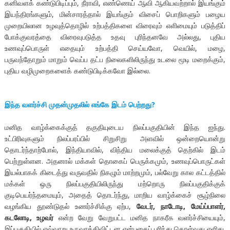
கனிவளக் கண்டுபிடிப்பும், நீராவி, எண்ணெய் ஆவி ஆகியவற்றால் இயங்கும்
இயந்திரங்களும், மின்சாரத்தால் இயங்கும் விசைப் பொறிகளும் பழைய
முறையிலான உழவுத்தொழில் உற்பத்திகளை விரைவும் எளிமையும் படுத்திப்
போக்குவரத்தை விரைவுபடுத்த உதவு புரிந்தனவே அல்லது, புதிய
உணவுப்பொருள் எதையும் உற்பத்தி செய்யவோ, வெயில், மழை,
பருவந்தோறும் மாறும் வெப்ப தட்ப நிலைகளிலிருந்து உடலை மூடி மறைக்கும்,
புதிய வழிமுறைகளைக் கண்டுபிடிக்கவோ இல்லை.
இந்த
வளர்ச்சி
முதன்முதலில்
எங்கே
இடம்
பெற்றது
?
மனித வாழ்க்கைக்குத் தகுதியுடைய நிலப்பகுதியின் இந்த ஐந்து.
உட்பிரிவுகளும் நிலப்பரப்பில் சிறுசிறு அளவில் ஒன்றையொன்று
தொடர்ந்தாற்போல், இந்தியாவில், விந்திய மலைக்குத் தெற்கில் இடம்
பெற்றுள்ளன. அதனால் மக்கள் தொகைப் பெருக்கமும், உணவுப்பொருட்கள்
இயல்பாகக் கிடைத்து வருவதில் நிகழும் மாற்றமும், பல்வேறு கால கட்டத்தில்
மக்கள் ஒரு நிலப்பகுதியிலிருந்து மற்றொரு நிலப்பகுதிக்குக்
குடிபெயர்ந்தமையும், அதைத் தொடர்ந்து, மாறிய வாழ்க்கைச் சூழ்நிலை
வழங்கிய தூண்டுதல் உணர்ச்சிக்கு ஏற்ப,
வேடர், நாடோடி, மேய்ப்பாளர்,
கடலோடி, உழவர்
என்ற வேறு வேறுபட்ட மனித நாகரீக வளர்ச்சியையும்,
இப்பகுதியில் எவ்வாறு உருவாக்கிவிட்டன என்பதைப் புரிந்து கொள்வது எளிது.