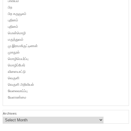
பாவியம்
பிற
பிற கருவூலம்
புதினம்
புதினம்
பொன்மொழி
மருத்துவம்
மு.இராமகிருட்டிணன்
முகநூல்
மொழிபெயர்ப்பு
மொழிப்போர்
விளையாட்டு
வெருளி
வெருளி அறிவியல்
வேலைவாய்ப்பு
வேளாண்மை
Archives