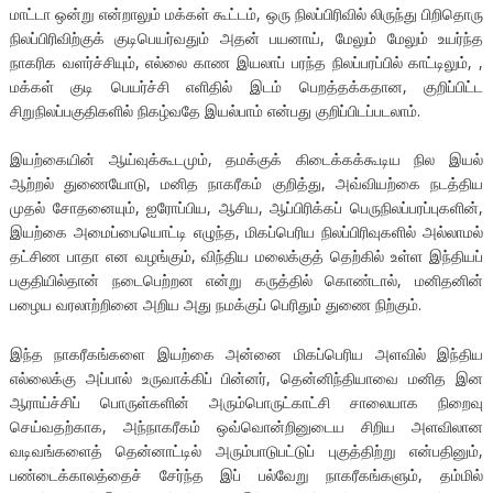
மாட்டா ஒன்று என்றாலும் மக்கள் கூட்டம், ஒரு நிலப்பிரிவில் லிருந்து பிறிதொரு
நிலப்பிரிவிற்குக் குடிபெயர்வதும் அதன் பயனாய், மேலும் மேலும் உயர்ந்த
நாகரிக வளர்ச்சியும், எல்லை காண இயலாப் பரந்த நிலப்பரப்பில் காட்டிலும், ,
மக்கள் குடி பெயர்ச்சி எளிதில் இடம் பெறத்தக்கதான, குறிப்பிட்ட
சிறுநிலப்பகுதிகளில் நிகழ்வதே இயல்பாம் என்பது குறிப்பிடப்படலாம்.
இயற்கையின் ஆய்வுக்கூடமும், தமக்குக் கிடைக்கக்கூடிய நில இயல்
ஆற்றல் துணையோடு, மனித நாகரீகம் குறித்து, அவ்வியற்கை நடத்திய
முதல் சோதனையும், ஐரோப்பிய, ஆசிய, ஆப்பிரிக்கப் பெருநிலப்பரப்புகளின்,
இயற்கை அமைப்பையொட்டி எழுந்த, மிகப்பெரிய நிலப்பிரிவுகளில் அல்லாமல்
தட்சிண பாதா என வழங்கும், விந்திய மலைக்குத் தெற்கில் உள்ள இந்தியப்
பகுதியில்தான் நடைபெற்றன என்று கருத்தில் கொண்டால், மனிதனின்
பழைய வரலாற்றினை அறிய அது நமக்குப் பெரிதும் துணை நிற்கும்.
இந்த நாகரீகங்களை இயற்கை அன்னை மிகப்பெரிய அளவில் இந்திய
எல்லைக்கு அப்பால் உருவாக்கிப் பின்னர், தென்னிந்தியாவை மனித இன
ஆராய்ச்சிப் பொருள்களின் அரும்பொருட்காட்சி சாலையாக நிறைவு
செய்வதற்காக, அந்நாகரீகம் ஒவ்வொன்றினுடைய சிறிய அளவிலான
வடிவங்களைத் தென்னாட்டில் அரும்பாடுபட்டுப் புகுத்திற்று என்பதினும்,
பண்டைக்காலத்தைச் சேர்ந்த இப் பல்வேறு நாகரீகங்களும், தம்மில்