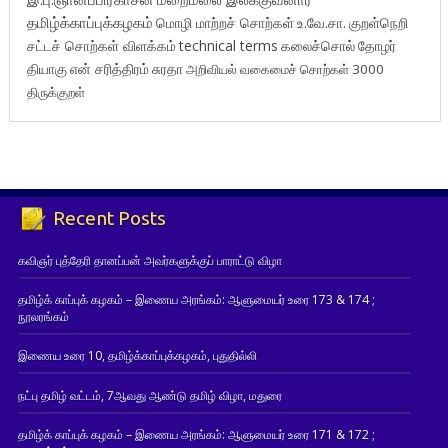
தமிழ்க்காப்புக்கழகம்
மொழி மாற்றச் சொற்கள்
உ.வே.சா.
குறள்நெறி
சட்டச் சொற்கள் விளக்கம்
technical terms
கலைச்சொல்
தோழர்
தியாகு
என் சரித்திரம்
சுரதா
அறிவியல் வகைமைச் சொற்கள் 3000
திருக்குறள்
Recent Posts
கவிஞர் புத்தேரி தானப்பன் அவர்களுக்குப் பாராட்டு விழா
தமிழ்க் காப்புக் கழகம் – இணைய அரங்கம்: ஆளுமையர் உரை 173 & 174 ;
நூலரங்கம்
இணைய உரை 10, தமிழ்க்காப்புக்கழகம், புதுதில்லி
நட்பு தமிழ் வட்டம், 7ஆவது ஆண்டு தமிழ் விழா, மதுரை
தமிழ்க் காப்புக் கழகம் – இணைய அரங்கம்: ஆளுமையர் உரை 171 & 172 ;