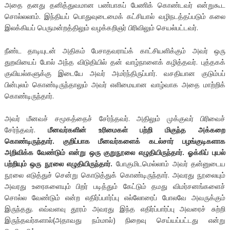
அதை தனது தனித்துவமான பண்பாகப் பேணிக் கொண்டவர் என்றுகூட
சொல்லலாம். இந்தியப் பொதுவுடைமைக் கட்சியால் வழிநடத்தப்படும் கலை
இலக்கியப் பெருமன்றத்திலும் வழக்கறிஞர் பிரிவிலும் செயல்பட்டவர்.
நீண்ட தாடியுடன் அதிகம் பேசாதவராய்க் காட்சியளிக்கும் அவர் ஒரு
துறவியைப் போல் அந்த விடுதியில் தன் வாழ்நாளைக் கழித்தவர். புத்தகக்
குவியல்களுக்கு இடையே அவர் அமர்ந்திருப்பார். வசதியான குடும்பப்
பின்புலம் கொண்டிருந்தாலும் அவர் எளிமையான வாழ்வாக அதை மாற்றிக்
கொண்டிருந்தார்.
அவர் மீனவச் சமூகத்தைச் சேர்ந்தவர். அதிலும் முக்குவர் பிரிவைச்
சேர்ந்தவர்.
மீனவர்களின் உரிமைகள் பற்றி மிகுந்த அக்கறை
கொண்டிருந்தார். குறிப்பாக மீனவர்களைக் கடல்சார் பழங்குடிகளாக
அறிவிக்க வேண்டும் என்று ஒரு குறுநூலை எழுதியிருந்தார். ஓக்கிப் புயல்
பற்றியும் ஒரு நூலை எழுதியிருந்தார்.
போகுமிடமெல்லாம் அவர் தன்னுடைய
நூலை எடுத்துச் சென்று கொடுத்துக் கொண்டிருந்தார். அவரது நூலையும்
அவரது உரைகளையும் பிறர் படித்தும் கேட்டும் தமது விமர்சனங்களைச்
சொல்ல வேண்டும் என்ற எதிர்ப்பார்ப்பு எல்லோரைப் போலவே அவருக்கும்
இருந்தது. எவ்வளவு தூரம் அவரது இந்த எதிர்ப்பார்ப்பு அவரைச் சுற்றி
இருந்தவர்களால்(அதாவது நம்மால்) நிறைவு செய்யப்பட்டது என்று