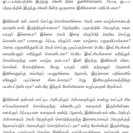
ஓட்டப்பந்தயத்தில் இருந்து விலகி நிற்க துணிகின்றனர். அப்படி ஓட்டப்
பந்தயத்தில் இருந்து விலகி நின்ற ஒருவராக இலிங்கனை மதிப்பிடலமா?
இலிங்கன் ஏன் மணம் செய்து கொள்ளவில்லை. அவர் மண வாழ்க்கையைத்
தவறவிடாமல் இருந்திருக்கலாமா? அதற்குரிய பருவத்தில் அவருக்கு உதவ
யாரும் இல்லையா? இல்லை அவர் இதை விரும்பித் தெரிவு செய்து
கொண்டாரா? யாராவது அப்படி விரும்பி மண வாழ்வை மறுதலிப்பார்களா?
அதை மறுதலித்துவிட்டு அவர் செய்து முடிப்பதற்கான பெரிய இலட்சியங்கள்
எதையேனும் வரித்துக் கொண்டாரா? பெரிய இலட்சியங்களை வரித்துக்
கொள்வதற்கு மண வாழ்வு தடையா? இனி இதற்கு இலிங்கன் விடை
சொல்லப் போவதில்லை. வேறு யாரும் பதில் தந்தாலும் அதனால்
இலிங்கனுக்கு எவ்விதப் பயனுமில்லை. ஆனால், இதற்கான பதில்களில்
ஏதேனும் படிப்பினை கிடைக்காதா? அது இனிவருங்காலத்திற்கு
பயன்பட்டுவிடாதா? என்பதே இந்தக் கேள்விகளை எழுப்புவதன் நோக்கம்.
இலிங்கன் தன்பால் காட்டிய அன்புக்கும் அக்கறைக்கும் சான்று காட்டிச் சில
சம்பவங்களைச் சொல்வதற்கு எல்லாரிடமும் கதைகள் இருக்கின்றன.
எனக்கும் அப்படியான கதைகள் உண்டு. ஆனால், இலிங்கன்பால் உரிய அன்பும்
அக்கறையும் அவர் பிறருக்குக் கொடுத்ததற்கு இணையாகவும் அவருக்குத்
தேவைப்படும் அளவுக்கும் கொடுக்கப்பட்டதா? என்ற கேள்வியும் இருக்கிறது.
அதற்கு மறுமொழி சொல்ல இலிங்கன் வரப்போவதில்லை. நாம்தான் எடை