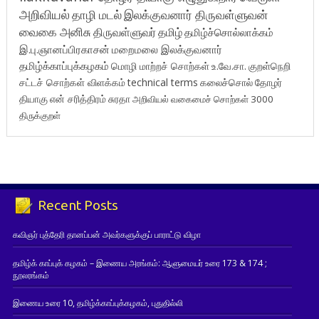
அறிவியல்
தாழி மடல்
இலக்குவனார் திருவள்ளுவன்
வைகை அனிசு
திருவள்ளுவர்
தமிழ்
தமிழ்ச்சொல்லாக்கம்
இ.பு.ஞானப்பிரகாசன்
மறைமலை இலக்குவனார்
தமிழ்க்காப்புக்கழகம்
மொழி மாற்றச் சொற்கள்
உ.வே.சா.
குறள்நெறி
சட்டச் சொற்கள் விளக்கம்
technical terms
கலைச்சொல்
தோழர்
தியாகு
என் சரித்திரம்
சுரதா
அறிவியல் வகைமைச் சொற்கள் 3000
திருக்குறள்
Recent Posts
கவிஞர் புத்தேரி தானப்பன் அவர்களுக்குப் பாராட்டு விழா
தமிழ்க் காப்புக் கழகம் – இணைய அரங்கம்: ஆளுமையர் உரை 173 & 174 ;
நூலரங்கம்
இணைய உரை 10, தமிழ்க்காப்புக்கழகம், புதுதில்லி