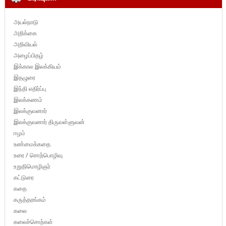
அயல்நாடு
அறிக்கை
அறிவியல்
அழைப்பிதழ்
இக்கால இலக்கியம்
இதழுரை
இந்தி எதிர்ப்பு
இலக்கணம்
இலக்குவனார்
இலக்குவனார் திருவள்ளுவன்
ஈழம்
உண்மைக்கதை
உரை / சொற்பொழிவு
உறுதிமொழிஞர்
கட்டுரை
கதை
கருத்தரங்கம்
கலை
கலைச்சொற்கள்