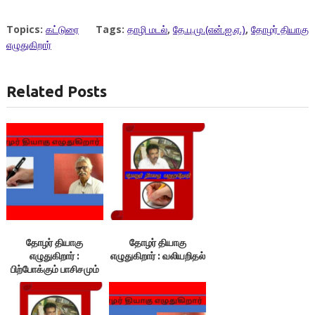
Topics:
கட்டுரை
Tags:
தாழி மடல்
,
தே.பு.மு.(என்.ஐ.ஏ.)
,
தோழர் தியாகு
எழுதுகிறார்
Related Posts
தோழர் தியாகு
தோழர் தியாகு
எழுதுகிறார் :
எழுதுகிறார் : வலியறிதல்
பிற்போக்கும் பாசிசமும்
ஒன்றா?