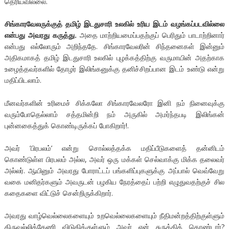
தெரியவில்லை.
சிங்காரவேலருக்குத் தமிழ் இடதுசாரி உலகில் உரிய இடம் வழங்கப்படவில்லை
என்பது அவரது கருத்து.
அதை மாற்றியமைப்பதற்குப் பெரிதும் பாடாற்றினார்
என்பது எல்லோரும் அறிந்ததே. சிங்காரவேலரின் சிந்தனைகள் இன்னும்
அதிகமாகத் தமிழ் இடதுசாரி உலகில் புழக்கத்திற்கு வருமாயின் அதற்காக
உழைத்தவர்களில் தோழர் இலிங்கனுக்கு தனிச்சிறப்பான இடம் உண்டு என்று
மதிப்பிடலாம்.
மீனவர்களின் உரிமைச் சிக்கலோ சிங்காரவேலரோ இனி நம் நினைவுக்கு
வரும்போதெல்லாம் சத்தமின்றி நம் அருகில் அமர்ந்தபடி இலிங்கன்
புன்னகைத்துக் கொண்டிருக்கப் போகிறார்!.
அவர் ’பிரபலம்’ என்று சொல்லத்தக்க மதிப்பீடுகளைத் தன்னிடம்
கொண்டுள்ள பிரபலம் அல்ல, அவர் ஒரு மக்கள் செல்வாக்கு மிக்க தலைவர்
அல்லர். ஆயினும் அவரது போராட்டப் பங்களிப்புகளுக்கு அப்பால் வெவ்வேறு
வகை மனிதர்களும் அவருடன் பழகிய நேரத்தைப் பற்றி எழுதுவதற்குச் சில
கதைகளை விட்டுச் சென்றிருக்கிறார்.
அவரது வாழ்வெல்லைகளையும் உறவெல்லைகளையும் நீதிமன்றத்திற்குள்ளும்
திருவல்லிக்கேணி விடுதிக்குள்ளும் அவர் ஏன் சுருக்கிக் கொண்டார்?