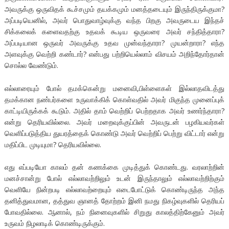
அவருக்கு ஒருவிதக் கூச்சமும் தயக்கமும் மனத்தடையும் இருந்திருக்குமா?
அப்படியெனில், அவர் பொதுவாழ்வுக்கு வந்த பிறகு அவருடைய இந்தச்
சிக்கலைக் களைவதற்கு உதவக் கூடிய ஒருவரை அவர் சந்தித்தாரா?
அப்படியான ஒருவர் அவருக்கு உதவ முன்வந்தாரா? முயன்றாரா? எந்த
அளவுக்கு வெற்றி கண்டார்? என்பது பற்றியெல்லாம் விசயம் அறிந்தோர்தான்
சொல்ல வேண்டும்.
எல்லாரையும் போல் தமக்கென்று மனைவி,பிள்ளைகள் இல்லாதவிடத்து
தமக்கான நண்பர்களை உருவாக்கிக் கொள்வதில் அவர் மிகுந்த முனைப்புக்
காட்டியிருக்கக் கூடும். அதில் தாம் வெற்றிப் பெற்றதாக அவர் உணர்ந்தாரா?
என்று தெரியவில்லை. அவர் மறைவுக்குப்பின் அவருடன் பழகியவர்கள்
வெளிப்படுத்திய துயரத்தைக் கொண்டு அவர் வெற்றிப் பெற்று விட்டார் என்று
மதிப்பிட முடியுமா? தெரியவில்லை.
எது எப்படியோ காலம் தன் கணக்கை முடித்துக் கொண்டது. வரலாற்றின்
மனச்சான்று போல் எல்லாவற்றிலும் உடன் இருந்தாலும் எல்லாவற்றிற்கும்
வெளியே நின்றபடி எல்லாவற்றையும் எடைபோட்டுக் கொண்டிருந்த அந்த
தனித்துவமான, தத்துவ ஞானத் தோற்றம் இனி நமது நிகழ்வுகளில் தெரியப்
போவதில்லை. ஆனால், நம் நினைவுகளில் சிறுது காலத்திற்கேனும் அவர்
உருவம் நிழலாடிக் கொண்டிருக்கும்.