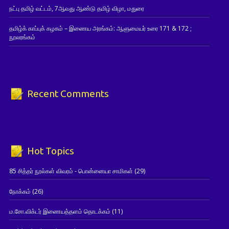
நட்பு தமிழ் வட்டம், 7ஆவது ஆண்டு தமிழ் விழா, மதுரை
தமிழ்க் காப்புக் கழகம் – இணைய அரங்கம்: ஆளுமையர் உரை 171 & 172 ;
நூலரங்கம்
Recent Comments
Hot Topics
85 சித்தர் நூல்கள் விவரம் - பொன்னையா சாமிகள்
(29)
நோக்கம்
(26)
ம.சோ.விக்டர் இணையத்தளம் தொடக்கம்
(11)