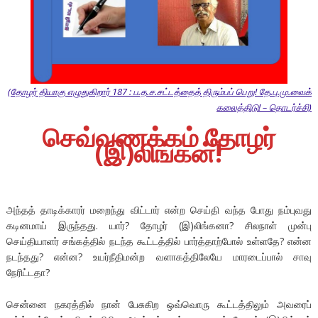
(தோழர் தியாகு எழுதுகிறார் 187 : ப.த.ச.சட்டத்தைத் திரும்பப் பெறு! தே.பு.மு.வைக்
கலைத்திடு! – தொடர்ச்சி)
செவ்வணக்கம் தோழர்
(இ)லிங்கன்!
அந்தத் தாடிக்காரர் மறைந்து விட்டார் என்ற செய்தி வந்த போது நம்புவது
கடினமாய் இருந்தது. யார்? தோழர் (இ)லிங்கனா? சிலநாள் முன்பு
செய்தியாளர் சங்கத்தில் நடந்த கூட்டத்தில் பார்த்தாற்போல் உள்ளதே? என்ன
நடந்தது? என்ன? உயர்நீதிமன்ற வளாகத்திலேயே மாரடைப்பால் சாவு
நேரிட்டதா?
சென்னை நகரத்தில் நான் பேசுகிற ஒவ்வொரு கூட்டத்திலும் அவரைப்