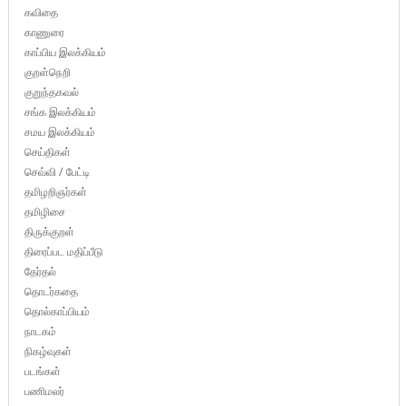
கவிதை
காணுரை
காப்பிய இலக்கியம்
குறள்நெறி
குறுந்தகவல்
சங்க இலக்கியம்
சமய இலக்கியம்
செய்திகள்
செவ்வி / பேட்டி
தமிழறிஞர்கள்
தமிழிசை
திருக்குறள்
திரைப்பட மதிப்பீடு
தேர்தல்
தொடர்கதை
தொல்காப்பியம்
நாடகம்
நிகழ்வுகள்
படங்கள்
பணிமலர்