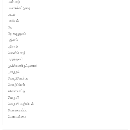
பண்பாடு
பயணக்கட்டுரை
பாடல்
பாவியம்
பிற
பிற கருவூலம்
புதினம்
புதினம்
பொன்மொழி
மருத்துவம்
மு.இராமகிருட்டிணன்
முகநூல்
மொழிபெயர்ப்பு
மொழிப்போர்
விளையாட்டு
வெருளி
வெருளி அறிவியல்
வேலைவாய்ப்பு
வேளாண்மை