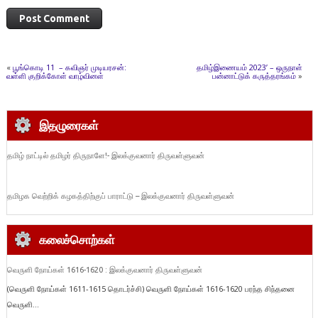
«
பூங்கொடி 11 – கவிஞர் முடியரசன்:
தமிழ்இணையம் 2023’ – ஒருநாள்
வள்ளி குறிக்கோள் வாழ்வினள்
பன்னாட்டுக் கருத்தரங்கம்
»
இதழுரைகள்
தமிழ் நாட்டில் தமிழர் திருநாளே!- இலக்குவனார் திருவள்ளுவன்
தமிழக வெற்றிக் கழகத்திற்குப் பாராட்டு – இலக்குவனார் திருவள்ளுவன்
கலைச்சொற்கள்
வெருளி நோய்கள் 1616-1620 : இலக்குவனார் திருவள்ளுவன்
(வெருளி நோய்கள் 1611-1615 தொடர்ச்சி) வெருளி நோய்கள் 1616-1620 பரந்த சிந்தனை
வெருளி...