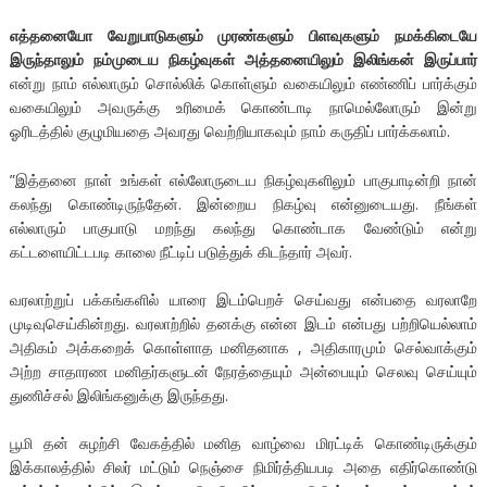
எத்தனையோ வேறுபாடுகளும் முரண்களும் பிளவுகளும் நமக்கிடையே
இருந்தாலும் நம்முடைய நிகழ்வுகள் அத்தனையிலும் இலிங்கன் இருப்பார்
என்று நாம் எல்லாரும் சொல்லிக் கொள்ளும் வகையிலும் எண்ணிப் பார்க்கும்
வகையிலும் அவருக்கு உரிமைக் கொண்டாடி நாமெல்லோரும் இன்று
ஓரிடத்தில் குழுமியதை அவரது வெற்றியாகவும் நாம் கருதிப் பார்க்கலாம்.
”இத்தனை நாள் உங்கள் எல்லோருடைய நிகழ்வுகளிலும் பாகுபாடின்றி நான்
கலந்து கொண்டிருந்தேன். இன்றைய நிகழ்வு என்னுடையது. நீங்கள்
எல்லாரும் பாகுபாடு மறந்து கலந்து கொண்டாக வேண்டும் என்று
கட்டளையிட்டபடி காலை நீட்டிப் படுத்துக் கிடந்தார் அவர்.
வரலாற்றுப் பக்கங்களில் யாரை இடம்பெறச் செய்வது என்பதை வரலாறே
முடிவுசெய்கின்றது. வரலாற்றில் தனக்கு என்ன இடம் என்பது பற்றியெல்லாம்
அதிகம் அக்கறைக் கொள்ளாத மனிதனாக , அதிகாரமும் செல்வாக்கும்
அற்ற சாதாரண மனிதர்களுடன் நேரத்தையும் அன்பையும் செலவு செய்யும்
துணிச்சல் இலிங்கனுக்கு இருந்தது.
பூமி தன் சுழற்சி வேகத்தில் மனித வாழ்வை மிரட்டிக் கொண்டிருக்கும்
இக்காலத்தில் சிலர் மட்டும் நெஞ்சை நிமிர்த்தியபடி அதை எதிர்கொண்டு