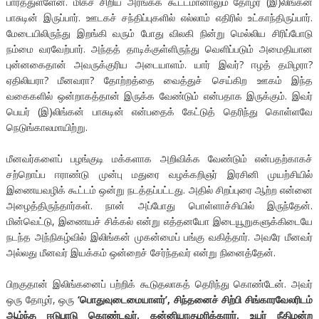
பார்த்துள்ளேன். மிகச் சிறிய அரங்கக் கூட்டமானாலும் தோழர் (இ)லிங்கன்
பாசுடின் இருப்பார். ஊடகச் சந்திப்புகளில் எல்லாம் எதிரில் உட்காந்திருப்பார்.
மேடையிலிருந்து இறங்கி வரும் போது விலகி நின்று மெல்லிய சிரிப்போடு
நம்மை வரவேற்பார். அந்தத் தாடிக்குள்ளிருந்து வெளிப்படும் அமைதியான
புன்னகைதான் அவருக்குரிய அடையாளம். யார் இவர்? ஈழத் தமிழரா?
ஏதிலியரா? மீனவரா? தோற்றத்தை வைத்துச் செய்கிற ஊகம் இந்த
வகைகளில் ஒன்றாகத்தான் இருக்க வேண்டும் என்பதாக இருக்கும். இவர்
பெயர் (இ)லிங்கன் பாசுடின் என்பதைக் கேட்டுத் தெரிந்து கொள்ளவே
நெடுங்காலமாயிற்று.
மீனவர்களைப் பழங்குடி மக்களாக அறிவிக்க வேண்டும் என்பதற்காகச்
சற்றொப்ப ஈராண்டு முன்பு மதுரை வழக்கறிஞர் இரசினி முயற்சியில்
இணையவழிக் கூட்டம் ஒன்று நடத்தப்பட்டது. அதில் சிறப்புரை ஆற்ற என்னை
அழைத்திருந்தார்கள். நான் அப்போது பொள்ளாச்சியில் இருந்தேன்.
மின்வெட்டு, இணையச் சிக்கல் என்று எத்தனயோ இடையூறுகளுக்கிடையே
நடந்த அந்நிகழ்வில் இலிங்கன் முகன்மைப் பங்கு வகித்தார். அவரே மீனவர்
அல்லது மீனவர் இயக்கம் ஒன்றைச் சேர்ந்தவர் என்று நினைத்தேன்.
பிறகுதான் இலிங்கனைப் பற்றிக் கூடுதலாகத் தெரிந்து கொண்டேன். அவர்
ஒரு தோழர், ஒரு
‘பொதுவுடைமையாளர்’, சிந்தனைச் சிற்பி சிங்காரவேலரிடம்
ஆழ்ந்த ஈடுபாடு கொண்டவர். கன்னியாகுமரிக்காரர். உயர் நீதிமன்ற