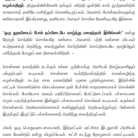
வழக்கறிஞர்.
திருவல்லிக்கேணி தங்கும் விடுதி ஒன்றில் கால் நூற்றாண்டுக்
காலமாகத் தனியே வசித்துக் கொண்டிருப்பவர். அவரைப் போன்றவர்களுக்கு
எளிமைதான் இயல்பானது, தனியாக அதைச் சொல்ல வேண்டியதே இல்லை.
“
ஒரு துறவியைப் போல் நம்மிடையே வாழ்ந்து மறைந்தார் இலிங்கன்
!” என்று
தோழர் செந்தில் சொல்வதே உண்மை. அவரைப் பற்றி என்னை விடவும்
கூடுதலாகத் தெரிந்து வைத்துள்ள செந்திலின் செய்தியையே தாழியிலும்
பகிர்ந்தால் போதும் என நினைக்கிறேன். –
சென்னை நகரத்தில் நடக்கும் எல்லா முற்போக்கு அரசியல் நிகழ்வுகளிலும்
பங்குபெறக் கூடியவர். சென்னை உயர்நீதிமன்றத்தில் காலங்கழித்த
வழக்கறிஞர். கடந்த கால வரலாற்றின் மூலை முடுக்குகளை, இடுக்கில்
மாட்டிக் கொண்டுள்ள விசயங்களை தன் பேச்சில் சாதாரணமாகச் சொல்லிச்
செல்பவர். போலியாக உலவும் மதிப்பீடுகளைப் போட்டுடைப்பவர். பச்சையான
சமூக யதார்த்தங்களை இன்னும் பச்சையாகச் சொல்லக் கூடியவர். சுருங்கச்
சொன்னால் அலங்காரங்களாகக் கண்ணுக்குத் தெரிபவற்றுக்குப் பின்னால்
இருக்கும் இருட்டுப் பக்கங்களைத் தெரிந்து வைத்திருப்பவர்.
அவர் ஒரு பொதுவுடைமையாளர். இந்நாட்டில் புரட்சிகர இடதுசாரி அரசியல்
வளர வேண்டும் என்று விரும்பியவர். கட்சி கடந்து தோழமைப் பாராட்டியவர்.