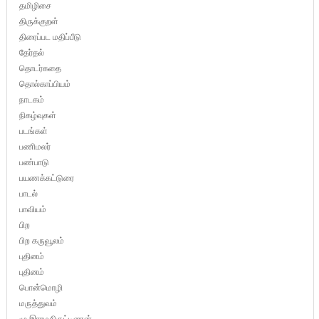
தமிழிசை
திருக்குறள்
திரைப்பட மதிப்பீடு
தேர்தல்
தொடர்கதை
தொல்காப்பியம்
நாடகம்
நிகழ்வுகள்
படங்கள்
பணிமலர்
பண்பாடு
பயணக்கட்டுரை
பாடல்
பாவியம்
பிற
பிற கருவூலம்
புதினம்
புதினம்
பொன்மொழி
மருத்துவம்
மு.இராமகிருட்டிணன்