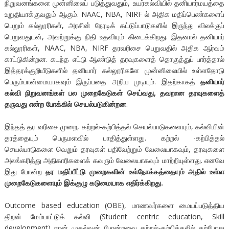
நிறுவனங்களை முன்னிலைப் படுத்துவதும், உயர்கல்வியில் தனியார்மயத்தை
உறுதியாக்குவதும் ஆகும். NAAC, NBA, NIRF ல் அதிக மதிப்பெண்களைப்
பெறும் கல்லூரிகள், அரசின் நேரடிக் கட்டுப்பாடுகளில் இருந்து விலக்குப்
பெறுவதுடன், அவற்றுக்கு நிதி உதவியும் கிடைக்கிறது. இதனால் தனியார்
கல்லூரிகள், NAAC, NBA, NIRF தரவரிசை பெறுவதில் அதிக ஆர்வம்
காட்டுகின்றன. கடந்த எட்டு ஆண்டுத் தரவுகளைத் தொகுத்துப் பார்த்தால்
இத்தரக்குறியீடுகளில் தனியார் கல்லூரிகளே முன்னிலையில் உள்ளதோடு
பெரும்பான்மையாகவும் இருப்பதை அறிய முடியும். இதற்காகத்
தனியார்
கல்வி நிறுவனங்கள் பல முறைகேடுகள் செய்வது, தவறான தரவுகளைத்
தருவது என்ற போக்கில் செயல்படுகின்றன
.
இந்தத் தர வரிசை முறை, கற்றல்-கற்பித்தல் செயல்பாடுகளையும், கல்வியின்
தரத்தையும் பெருமளவில் பாதித்துள்ளது. கற்றல் -கற்பித்தல்
செயல்பாடுகளை வெறும் தரவுகள் பதிவேற்றும் வேலையாகவும், தரவுகளை
அலங்கரித்து அதிகாரிகளைக் கவரும் வேலையாகவும் மாற்றியுள்ளது. எனவே
இது போன்ற
தர மதிப்பீட்டு முறைகளின் உள்நோக்கத்தையும் அதில் உள்ள
முறைகேடுகளையும் இக்குழு கடுமையாக எதிர்க்கிறது.
Outcome based education (OBE), மாணவர்களை மையப்படுத்திய
திறன் மேம்பாட்டுக் கல்வி (Student centric education, Skill
development) நான் முதல்வன் போன்றவை கற்றல்-கற்பித்தலில் தற்போது