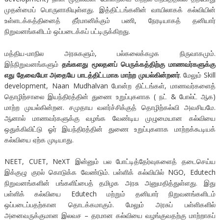
முதன்மைப் பொருளாகியுள்ளது. இத்திட்டங்களின் வாயிலாகக் கல்வியின்
உள்ளடக்கத்தினைத் தீர்மானிக்கும் பணி, நேரடியாகத் தனியார்
நிறுவனங்களிடம் ஒப்படைக்கப் பட்டிருக்கிறது.
மத்திய-மாநில அரசுகளும், பல்கலைக்கழக நிருவாகமும்.
இந்நிறுவனங்களும்
தங்களது மூலதனப் பெருக்கத்திற்கு மாணவர்களுக்கு
எது தேவையோ அதையே பாடத்திட்டமாக மாற்ற முயல்கின்றனர்
. மேலும் Skill
development, Naan Mudhalvan போன்ற திட்டங்கள், மாணவர்களைத்
தொழிற்சாலை இயந்திரத்தின் துணை உறுப்புகளாக ( நட் & போல்ட் ஆக)
மாற்ற முயல்கின்றன. சமுதாய வளர்ச்சிக்குத் தொழிற்கல்வி அவசியமே.
ஆனால் மாணவர்களுக்கு வழங்க வேண்டிய முழுமையான கல்வியை
ஒதுக்கிவிட்டு ஓர் இயந்திரத்தின் துணை உறுப்புகளாக மாற்றக்கூடியக்
கல்வியை ஏற்க முடியாது.
NEET, CUET, NeXT இன்னும் பல போட்டித்தேர்வுகளைத் தடைசெய்ய
இக்குழு குரல் கொடுக்க வேண்டும். பள்ளிக் கல்வியில் NGO, Edutech
நிறுவனங்களின் பங்களிப்பைத் தமிழக அரசு அனுமதித்துள்ளது. இது
பள்ளிக் கல்வியை Edutech மற்றும் தனியார் நிறுவனங்களிடம்
ஒப்படைப்பதற்கான தொடக்கமாகும். மேலும் அரசுப் பள்ளிகளில்
அனைவருக்குமான இலவச – தரமான கல்வியை வழங்குவதற்கு மாற்றாகப்