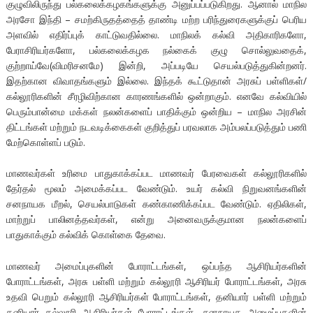
குழுவிலிருந்து பல்கலைக்கழகங்களுக்கு அனுப்பப்படுகிறது. ஆனால் மாநில
அரசோ இந்தி – சமற்கிருதத்தைத் தாண்டி மற்ற பரிந்துரைகளுக்குப் பெரிய
அளவில் எதிர்ப்புக் காட்டுவதில்லை. மாநிலக் கல்வி அதிகாரிகளோ,
பேராசிரியர்களோ, பல்கலைக்கழக நல்கைக் குழு சொல்லுவதைக்,
குற்றாய்வே(விமரிசனமே) இன்றி, அப்படியே செயல்படுத்துகின்றனர்.
இதற்கான விவாதங்களும் இல்லை. இந்தக் கூட்டுதான் அரசுப் பள்ளிகள்/
கல்லூரிகளின் சீரழிவிற்கான காரணங்களில் ஒன்றாகும். எனவே கல்வியில்
பெரும்பான்மை மக்கள் நலன்களைப் பாதிக்கும் ஒன்றிய – மாநில அரசின்
திட்டங்கள் மற்றும் நடவடிக்கைகள் குறித்துப் பரவலாக அம்பலப்படுத்தும் பணி
மேற்கொள்ளப் படும்.
மாணவர்கள் உரிமை பாதுகாக்கப்பட மாணவர் பேரவைகள் கல்லூரிகளில்
தேர்தல் மூலம் அமைக்கப்பட வேண்டும். உயர் கல்வி நிறுவனங்களின்
சனநாயக மீறல், செயல்பாடுகள் கண்காணிக்கப்பட வேண்டும். ஏதிலிகள்,
மாற்றுப் பாலினத்தவர்கள், என்று அனைவருக்குமான நலன்களைப்
பாதுகாக்கும் கல்விக் கொள்கை தேவை.
மாணவர் அமைப்புகளின் போராட்டங்கள், ஒப்பந்த ஆசிரியர்களின்
போராட்டங்கள், அரசு பள்ளி மற்றும் கல்லூரி ஆசிரியர் போராட்டங்கள், அரசு
உதவி பெறும் கல்லூரி ஆசிரியர்கள் போராட்டங்கள், தனியார் பள்ளி மற்றும்
தனியார் கல்லூரி ஆசிரியர்கள் போராட்டங்கள், சனநாயக அமைப்புகளின்