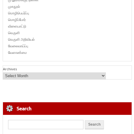
முகநூல்
மொழிபெயர்ப்பு
மொழிப்போர்
விளையாட்டு
வெருளி
வெருளி அறிவியல்
வேலைவாய்ப்பு
வேளாண்மை
Archives
Search