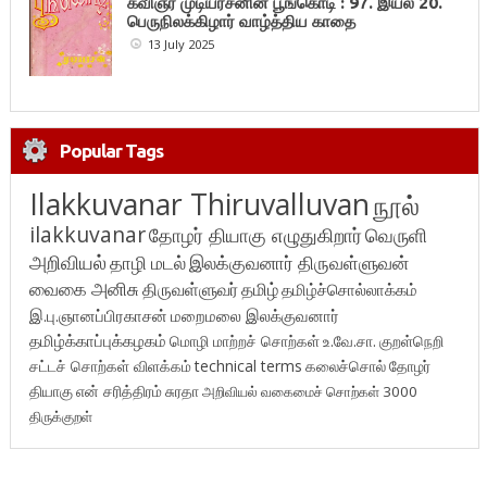
கவிஞர் முடியரசனின் பூங்கொடி : 97. இயல் 20.
பெருநிலக்கிழார் வாழ்த்திய காதை
13 July 2025
Popular Tags
Ilakkuvanar Thiruvalluvan
நூல்
ilakkuvanar
தோழர் தியாகு எழுதுகிறார்
வெருளி
அறிவியல்
தாழி மடல்
இலக்குவனார் திருவள்ளுவன்
வைகை அனிசு
திருவள்ளுவர்
தமிழ்
தமிழ்ச்சொல்லாக்கம்
இ.பு.ஞானப்பிரகாசன்
மறைமலை இலக்குவனார்
தமிழ்க்காப்புக்கழகம்
மொழி மாற்றச் சொற்கள்
உ.வே.சா.
குறள்நெறி
சட்டச் சொற்கள் விளக்கம்
technical terms
கலைச்சொல்
தோழர்
தியாகு
என் சரித்திரம்
சுரதா
அறிவியல் வகைமைச் சொற்கள் 3000
திருக்குறள்