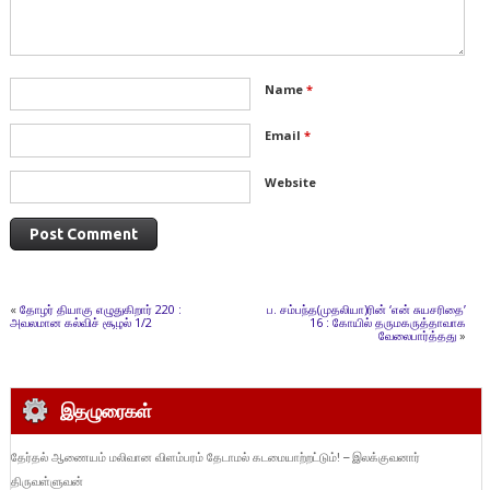
Name
*
Email
*
Website
«
தோழர் தியாகு எழுதுகிறார் 220 :
ப. சம்பந்த(முதலியா)ரின் ‘என் சுயசரிதை’
அவலமான கல்விச் சூழல் 1/2
16 : கோயில் தருமகருத்தாவாக
வேலைபார்த்தது
»
இதழுரைகள்
தேர்தல் ஆணையம் மலிவான விளம்பரம் தேடாமல் கடமையாற்றட்டும்! – இலக்குவனார்
திருவள்ளுவன்