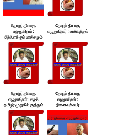
தோழர் தியாகு
தோழர் தியாகு
எழுதுகிறார் :
எழுதுகிறார் : வலியறிதல்
பிற்போக்கும் பாசிசமும்
ஒன்றா?
தோழர் தியாகு
தோழர் தியாகு
எழுதுகிறார் : ஈழத்
எழுதுகிறார் :
தமிழர் முதுகில் குத்தும்
நினைவுச்சுடர்
இந்திய வல்லரசு!
வழிகாட்டும்
ஒளிவிளக்கம்!