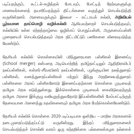
படிப்பதற்கும், கூட்டல்-கழித்தல் போடவும், போட்டித் தேர்வுகளுக்கு
மாணவர்களைத் தயாரிப்பதற்கும் திட்டங்களை வகுத்துச் செயல்படுத்தி
வருகின்றனர். அனைவருக்கும் இலவச – கட்டாயக் கல்வி,
அறிவியல்
பூர்வமான தாய்மொழி வழிக்கல்வி
ஆகியவற்றைச் செயல்படுத்தவும்,
கல்வியில் உள்ள ஏற்றத்தாழ்வை ஒழிக்கப் பொதுப்பள்ளி, அருகமைப்பள்ளி
முறையைச் செயல்படுத்தவும் அரசு திட்டமிட்டுப் பணிகளை விரைவுபடுத்த
வேண்டும்.
தேசியக் கல்விக் கொள்கையின் பரிந்துரையான பள்ளிகள் இணைப்பு
(School merger) என்பதை அடியொற்றித் தமிழ்நாட்டிலும் ஆதிதிராவிடர்
நலப்பள்ளிகள், கள்ளர்-சீர்மரபினர் நலப்பள்ளிகள், பழங்குடியின நலத்துறைப்
பள்ளிகள், வனத்துறைப்பள்ளிகள் மற்றும் இந்து அறநிலையத்துறைப்
பள்ளிகளை அரசுப் பள்ளிகளோடு இணைப்பதற்கான கொள்கை முடிவைத்
தமிழக அரசு எடுத்துள்ளது. இக்கொள்கை முடிவைக் கைவிடுவதற்குத்
தமிழக அரசை இக்குழு வலியுறுத்துவதோடு இப்பள்ளிகளின் மேம்பாட்டிற்குத்
தேவையான அனைத்து உதவிகளையும் தமிழக அரசு மேற்கொள்ளவேண்டும்.
தேசியக் கல்விக் கொள்கை 2020 படிப்படியாக ஒன்றிய – மாநில அரசுகளால்
நடைமுறைப்படுத்தப்பட்டு வருகின்றது. இந்தப் பரிந்துரைகளைச்
செயல்படுத்தச் சொல்லி வாரம் ஒரு சுற்றறிக்கை பல்கலைக்கழக நல்கைக்