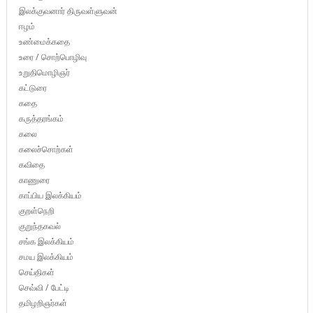
இலக்குவனார் திருவள்ளுவன்
ஈழம்
உண்மைக்கதை
உரை / சொற்பொழிவு
உறுதிமொழிஞர்
கட்டுரை
கதை
கருத்தரங்கம்
கலை
கலைச்சொற்கள்
கவிதை
காணுரை
காப்பிய இலக்கியம்
குறள்நெறி
குறுந்தகவல்
சங்க இலக்கியம்
சமய இலக்கியம்
செய்திகள்
செவ்வி / பேட்டி
தமிழறிஞர்கள்