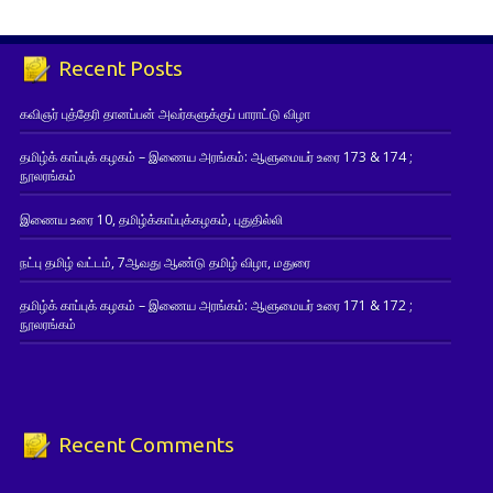
Recent Posts
கவிஞர் புத்தேரி தானப்பன் அவர்களுக்குப் பாராட்டு விழா
தமிழ்க் காப்புக் கழகம் – இணைய அரங்கம்: ஆளுமையர் உரை 173 & 174 ;
நூலரங்கம்
இணைய உரை 10, தமிழ்க்காப்புக்கழகம், புதுதில்லி
நட்பு தமிழ் வட்டம், 7ஆவது ஆண்டு தமிழ் விழா, மதுரை
தமிழ்க் காப்புக் கழகம் – இணைய அரங்கம்: ஆளுமையர் உரை 171 & 172 ;
நூலரங்கம்
Recent Comments