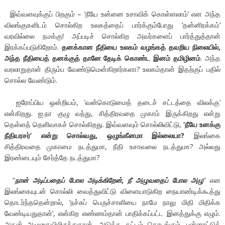
இவ்வளவுக்குப் பிறகும் – ‘நீயே உன்னை உசாவிக் கொள்ளலாம்’ என அந்த
விலங்குகளிடம் சொல்கிற உலகத்தைப் பார்க்கும்போது ‘தன்னிரக்கம்’
வரவில்லை நமக்கு! அப்படிச் சொல்கிற அவர்களைப் பார்த்துத்தான்
இரக்கப்படுகிறோம்.
தனக்கான நீதியை உலகம் வழங்கத் தவறிய நிலையில்
,
அந்த நீதியைத் தனக்குத் தானே தேடிக் கொண்ட இனம் தமிழினம்
. அந்த
வரலாறுதான் திரும்ப வேண்டுமென்கிறார்களா? உலகம்தான் இதற்குப் பதில்
சொல்ல வேண்டும்.
ஐரோப்பிய ஒன்றியம், ‘வன்கொடுமைத் தடைச் சட்டத்தை விலக்கு’
என்கிறது. ஐ.நா குழு வந்து, சித்திரவதை முகாம் இருக்கிறது என்று
தெள்ளத் தெளிவாகச் சொல்கிறது. இவ்வளவும் சொல்லிவிட்டு,
‘நீயே உனக்கு
நீதியரசர்’ என்று சொல்வது, ஒழுங்கீனமா இல்லையா?
இலங்கை
சித்திரவதை முகாமை நடத்துமா, நீதி உசாவலை நடத்துமா? அல்லது
இரண்டையும் சேர்த்தே நடத்துமா?
“
நான் அடிப்பதைப் போல அடிக்கிறேன், நீ அழுவதைப் போல அழு
” என
இலங்கையுடன் சொல்லி வைத்துவிட்டு விளையாடுகிற நையாண்டிக்கூத்து
தொடர்ந்ததென்றால், ‘நச்சுப் பெருச்சாளியை நாமே நாலு மிதி மிதிக்க
வேண்டியதுதான்’, என்கிற எண்ணம்தான் பாதிக்கப்பட்ட இனத்துக்கு எழும்.
அதன் அழுகையிலிருந்துதான், அடுத்த கட்டம் தொடங்கும். பன்னாட்டுக்