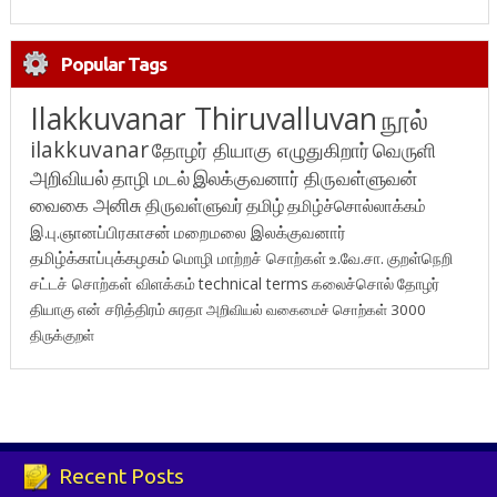
Popular Tags
Ilakkuvanar Thiruvalluvan
நூல்
ilakkuvanar
தோழர் தியாகு எழுதுகிறார்
வெருளி
அறிவியல்
தாழி மடல்
இலக்குவனார் திருவள்ளுவன்
வைகை அனிசு
திருவள்ளுவர்
தமிழ்
தமிழ்ச்சொல்லாக்கம்
இ.பு.ஞானப்பிரகாசன்
மறைமலை இலக்குவனார்
தமிழ்க்காப்புக்கழகம்
மொழி மாற்றச் சொற்கள்
உ.வே.சா.
குறள்நெறி
சட்டச் சொற்கள் விளக்கம்
technical terms
கலைச்சொல்
தோழர்
தியாகு
என் சரித்திரம்
சுரதா
அறிவியல் வகைமைச் சொற்கள் 3000
திருக்குறள்
Recent Posts