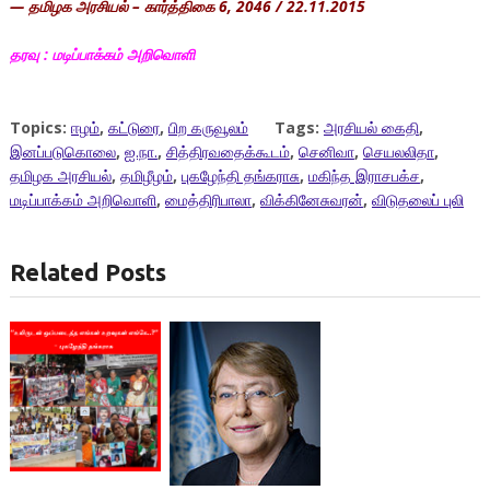
— தமிழக அரசியல் – கார்த்திகை 6, 2046 / 22.11.2015
தரவு :
மடிப்பாக்கம் அறிவொளி
Topics:
ஈழம்
,
கட்டுரை
,
பிற கருவூலம்
Tags:
அரசியல் கைதி
,
இனப்படுகொலை
,
ஐ.நா.
,
சித்திரவதைக்கூடம்
,
செனிவா
,
செயலலிதா
,
தமிழக அரசியல்
,
தமிழீழம்
,
புகழேந்தி தங்கராசு
,
மகிந்த இராசபக்ச
,
மடிப்பாக்கம் அறிவொளி
,
மைத்திரிபாலா
,
விக்கினேசுவரன்
,
விடுதலைப் புலி
Related Posts