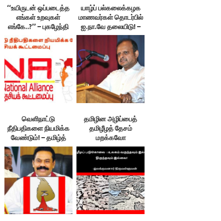
‘‘உயிருடன் ஒப்படைத்த
யாழ்ப் பல்கலைக்கழக
எங்கள் உறவுகள்
மாணவர்கள் தொடர்பில்
எங்கே..?’’ – புகழேந்தி
ஐ.நா.வே தலையிடு! –
தங்கராசு
நா.க.த.அ.
வெளிநாட்டு
தமிழின அழிப்பைத்
நீதிபதிகளை நியமிக்க
தமிழீழத் தேசம்
வேண்டும்! – தமிழ்த்
மறக்கவோ
தேசியக் கூட்டமைப்பு
மன்னிக்கவோ
போவதில்லை! –
உருத்திரகுமாரன்