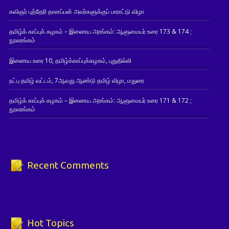
கவிஞர் புத்தேரி தானப்பன் அவர்களுக்குப் பாராட்டு விழா
தமிழ்க் காப்புக் கழகம் – இணைய அரங்கம்: ஆளுமையர் உரை 173 & 174 ;
நூலரங்கம்
இணைய உரை 10, தமிழ்க்காப்புக்கழகம், புதுதில்லி
நட்பு தமிழ் வட்டம், 7ஆவது ஆண்டு தமிழ் விழா, மதுரை
தமிழ்க் காப்புக் கழகம் – இணைய அரங்கம்: ஆளுமையர் உரை 171 & 172 ;
நூலரங்கம்
Recent Comments
Hot Topics