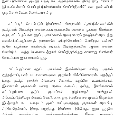
இனப்படுகொலை முடிந்த பிறகு கூட ஒற்றைக்காலில் நின்ற நாடு. “ஏண்டா
இப்படியெல்லாம் பொய்புரட்டு(கோல்மால்) செய்கிறீர்கள்?” என நண்பனிடம்
ஒரு சொல் கேட்க வேண்டாமா அது!
சட்டப்படிச் செயல்படும் இலங்கைச் சிறைகளில் ஆண்டுக்கணக்கில்
தமிழர்கள் அடைத்து வைக்கப்பட்டிருப்பதையே மறைக்க முயன்ற இலங்கை
அரசு, சட்டப்புறம்பான தடுப்பு முகாம்களில் ஆயிரமாயிரம் தமிழர்கள் அடைத்து
வைக்கப்பட்டிருப்பதைத் தானாகவே ஒப்புக்கொள்ளப் போகிறதா என்ன?
தானே பழுக்காத கனியைத் தடியால் அடித்துத்தானே பழுக்க வைக்க
வேண்டும்… அந்த வேலையைத்தான் செய்திருக்கிறது காணாது போனோர்
தொடர்பான ஐ.நா உசாவல் குழு.
‘சட்டப்புறம்பான தடுப்பு முகாம்கள் இருக்கின்றன’ என்று முதலில்
குற்றஞ்சாட்டியவர் வடமாகாணஅவை முதல்வர் விக்கினேசுவரன். அதற்குப்
பிறகு, தமிழர் நலனில் அக்கறை கொண்ட கறுப்பின உடன்பிறந்தாள்
இயாசுமின் சூகாவின் மனித உரிமை அமைப்பு ஒன்று, இலங்கையில்
சட்டப்புறம்பான தடுப்பு முகாம்கள் இருப்பதைச் சான்றுடன்
அம்பலப்படுத்தியது. மிகவும் கொடூரமான ஒரு சித்திரவதை முகாம் இருக்கிற
இடத்தைக் கூட வரைபடம் மூலம் காட்டியிருந்தது சூகாவின் அமைப்பு.
அப்போதெல்லாம், இதை மறுத்தது இலங்கை. இப்போது, ஐ.நா குழுவே
அந்தக் குற்றச்சாட்டை முன்வைத்திருக்கிறது. இதை மறுக்கப்