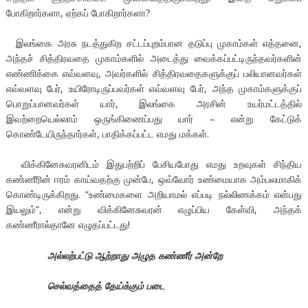
போகிறார்களா, ஏற்கப் போகிறார்களா?
இலங்கை அரசு நடத்துகிற சட்டப்புறம்பான தடுப்பு முகாம்கள் எத்தனை,
அந்தச் சித்திரவதை முகாம்களில் அடைத்து வைக்கப்பட்டிருந்தவர்களின்
எண்ணிக்கை எவ்வளவு, அவர்களில் சித்திரவதைகளுக்குப் பலியானவர்கள்
எவ்வளவு பேர், உயிரோடிருப்பவர்கள் எவ்வளவு பேர், அந்த முகாம்களுக்குப்
பொறுப்பானவர்கள் யார், இலங்கை அரசின் உயர்மட்டத்தில்
இவற்றையெல்லாம் ஒருங்கிணைப்பது யார் – என்று கேட்டுக்
கொண்டேயிருந்தார்கள், பாதிக்கப்பட்ட எமது மக்கள்.
விக்கினேசுவரனிடம் இதுபற்றிப் பேசியபோது எமது உறவுகள் சிந்திய
கண்ணீரின் ஈரம் காய்வதற்கு முன்பே, ஒவ்வோர் உண்மையாக அம்பலமாகிக்
கொண்டிருக்கிறது. “உண்மைகளை அறியாமல் எப்படி நல்லிணக்கம் என்பது
இயலும்”, என்று விக்கினேசுவரன் எழுப்பிய கேள்வி, அந்தக்
கண்ணீரால்தானே எழுதப்பட்டது!
அல்லற்பட்டு ஆற்றாது அழுத கண்ணீர் அன்றே
செல்வத்தைத் தேய்க்கும் படை