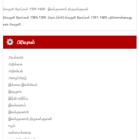
வெருளி நோய்கள் 1591-1600 : இலக்குவனார் திருவள்ளுவன்
(வெருளி நோய்கள் 1586-1590 :தொடர்ச்சி) வெருளி நோய்கள் 1591-1600 பதினொன்றாவது
வார வெருளி...
பிரிவுகள்
அயல்நாடு
அறிக்கை
அறிவியல்
அழைப்பிதழ்
இக்கால இலக்கியம்
இதழுரை
இந்தி எதிர்ப்பு
இலக்கணம்
இலக்குவனார்
இலக்குவனார் திருவள்ளுவன்
ஈழம்
உண்மைக்கதை