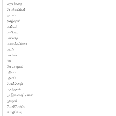
தொடர்கதை
தொல்காப்பியம்
நாடகம்
நிகழ்வுகள்
படங்கள்
பணிமலர்
பண்பாடு
பயணக்கட்டுரை
பாடல்
பாவியம்
பிற
பிற கருவூலம்
புதினம்
புதினம்
பொன்மொழி
மருத்துவம்
மு.இராமகிருட்டிணன்
முகநூல்
மொழிபெயர்ப்பு
மொழிப்போர்