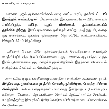
– என்கிறான் வள்ளுவன்.
வாகரை முதல் முள்ளிவாய்க்கால் வரை விரட்டி விரட்டி நசுக்கப்பட்ட
எம்
இனத்தின் கண்ணீர்தான்
, இலங்கையின் இறைவனைப்போல் அரியணையில்
அமர்ந்திருந்த
மகிந்த எனும் விலங்கைக் குப்பைக்கூடையில்
தூக்கியெறிந்தது
. இனப்படுகொலை ஒன்றைச் செய்து முடித்ததுடன், அதை
மூடி மறைக்கவும் முயன்ற குற்றத்துக்கு அது மட்டுமே தண்டனையில்லை.
இன்னும் மிச்சம் இருக்கிறது.
மகிந்தன் செய்த அதே குற்றத்தைத்தான் செய்கிறார்கள் இரணிலும்
மைத்திரியும்! எந்த இனப்படுகொலையை மூடி மறைக்க முடியாதோ, அந்த
இனப்படுகொலையை மூடி மறைக்க முயல்கிறார்கள். இதற்கான விலையைக்
கண்டிப்பாக அவர்கள் தர வேண்டியிருக்கும்.
பன்னாட்டுக் குமுகாயத்தின்(சமுதாயத்தின்) கண்ணில் மண்ணைத் தூவி,
சித்திரவதை முகாம்களை நடத்திக் கொண்டிருக்கின்றன, பௌத்த சிங்கள
விலங்குகள்
. பாலியல் வன்முறைகள் மூலம் எமது இனத்தைப் பழி வாங்க முய
ல்கின்றன. ‘பெண்கள் மீது மட்டுமல்ல, ஆண்கள் மீதும்….’ என்கிற சொற்கள்,
எம் இனத்துக்கு இழைக்கப்படுகிற கொடுமையின் கடுமையை விலாவாரியாக
விவரிக்கின்றன.