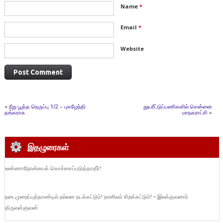
Name
*
Email
*
Website
«
நீறு பூத்த நெருப்பு 1/2 – புகழேந்தி
துயரீட்டுப்பணிகளில் சென்னை
தங்கராசு
மாநகராட்சி
»
இதழுரைகள்
உண்ணாநோன்பைக் கொச்சைப்படுத்தாதீர்!
நடைமுறைப்புத்தாண்டில் நல்லன நடக்கட்டும்! நானிலம் சிறக்கட்டும்! – இலக்குவனார்
திருவள்ளுவன்