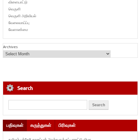
விளையாட்டு
வெருளி
வெருளி அறிவியல்
வேலைவாய்ப்பு
வேளாண்மை
Archives
Search
பதிவுகள்
கருத்துகள்
பிரிவுகள்
கவிஞர் புத்தேரி தானப்பன் அவர்களுக்குப் பாராட்டு விழா