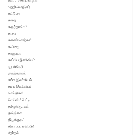
உரை / சொற்பொழிவு
உறுதிமொழிஞர்
கட்டுரை
கதை
கருத்தரங்கம்
கலை
கலைச்சொற்கள்
கவிதை
காணுரை
காப்பிய இலக்கியம்
குறள்நெறி
குறுந்தகவல்
சங்க இலக்கியம்
சமய இலக்கியம்
செய்திகள்
செவ்வி / பேட்டி
தமிழறிஞர்கள்
தமிழிசை
திருக்குறள்
திரைப்பட மதிப்பீடு
தேர்தல்