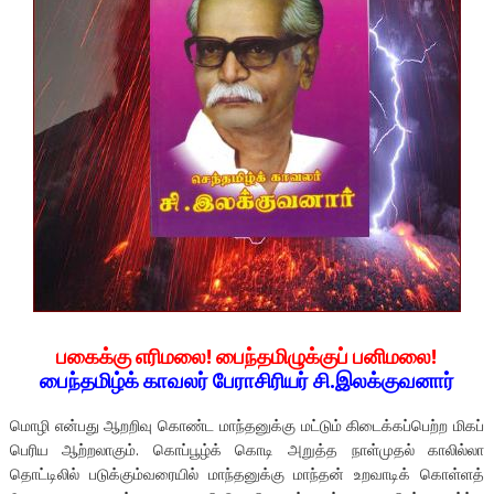
பகைக்கு எரிமலை! பைந்தமிழுக்குப் பனிமலை!
பைந்தமிழ்க் காவலர் பேராசிரியர் சி.இலக்குவனார்
மொழி என்பது ஆறறிவு கொண்ட மாந்தனுக்கு மட்டும் கிடைக்கப்பெற்ற மிகப்
பெரிய ஆற்றலாகும். கொப்பூழ்க் கொடி அறுத்த நாள்முதல் காலில்லா
தொட்டிலில் படுக்கும்வரையில் மாந்தனுக்கு மாந்தன் உறவாடிக் கொள்ளத்