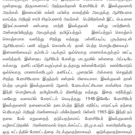
மூன்றாவது திருமகனாகப் பிறந்தவர்தான் பேராசிரியர் சி. இலக்குவனார்
அவர்கள். இளமையில் கல்வி பயின்ற காலத்தில் அவருக்கு ஆசிரியராக
வாய்த்த அறிஞர் சாமி சிதம்பரனார் அவர்கள் பெற்றோர்கள் இட்ட பெயரான
(இ)லட்சுமணன் என்பதை மாற்றி இலக்குவன் என்று மாற்றினார்.
அன்றையிலிருந்து அவருக்குத் தமிழ்ப்பற்றும் இனப்பற்றும் கொஞ்சம்
கொஞ்சமாக வளர்ந்து சிறந்து வந்தது. பள்ளிப்படிப்பு முடிந்தவுடன்
ஆசிரியராகப் பணி ஏற்றுக் கொண்டார். தான் பெற்ற மொழியறிவையும்
இனஉணர்வையும் தம்மிடம் படிக்கும் ஒவ்வொரு மாணாக்கருக்கும் ஊட்டி
வளர்த்தார். இன்றைய ஆசிரியர் போன்று பாடநூலில் உள்ளதை அப்படியே
கக்காது தனிப் பயிற்சி வகுப்புகள் நடத்தாது உள்ளன்போடும் உணர்வோடும்
ஒவ்வொரு மாணாக்கரிடமும் தனிப்பட்ட முறையில் அக்கறை செலுத்தி
சிறந்த பேராசிரியராக இருந்தார் என்றால் மிகையாகா. இலக்குவன் தான்
பெற்ற புகழால் இலக்குவனார் ஆனார். பேராயக்கட்சியான காங்கிரசு அரசு
இந்தி மொழியைத் தமிழர்களிடம் திணித்து வந்தது. இதை எதிர்த்துப்
பலவேறு வகையில் போராட்டம் வெடித்தது. 1948-இலேயே பேராசிரியர்
இலக்குவனார் தலைமையில் நடைபெற்ற இந்தி எதிர்ப்பு மாநாட்டில் தந்தை
பெரியாரும் அறிஞர் அண்ணாவும் பங்கேற்றனர். பின்னர் 1965-இல் இந்தி நம்
தலை மேல் ஏறுவதைத் தடுப்பதற்காகப் பேராசிரியர் இலக்குவனார்
வழிகாட்டுதலில் அண்ணாவால் தொடங்கப்பட்ட தி.மு.க.வும் களமிறங்கியது.
ஒரு கட்டத்தில் போராட்டத்தை அடக்குவதற்காகவும் ஒடுக்குவதற்காகவும்