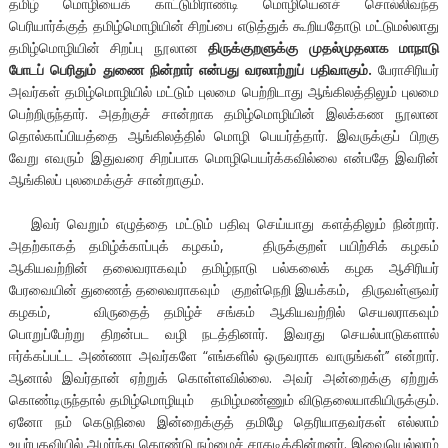
தமிழ் மொழியைக் காட்டுமிராண்டி மொழியெனச் சொல்லிவந்த
பெரியார்க்குத் தமிழ்மொழியின் சிறப்பை எடுத்துக் கூறியதோடு மட்டுமல்லாது
தமிழ்மொழியின் சிறப்பு நூலான
திருக்குறளுக்கு முதல்முதலாக மாநாடு
போடப் பெரிதும் துணை நின்றார் என்பது வரலாற்றுப் பதிவாகும்.
பேராசிரியர்
அவர்கள் தமிழ்மொழியில் மட்டும் புலமை பெற்றிடாது ஆங்கிலத்திலும் புலமை
பெற்றிருந்தார். அதற்குச் சான்றாக தமிழ்மொழியின் இலக்கண நூலான
தொல்காப்பியத்தை ஆங்கிலத்தில் மொழி பெயர்த்தார். இவருக்குப் பிறகு
வேறு எவரும் இதுவரை சிறப்பாக மொழிபெயர்க்கவில்லை என்பதே இவரின்
ஆங்கிலப் புலமைக்குச் சான்றாகும்.
இவர் வெறும் எழுத்தை மட்டும் பதிவு செய்யாது களத்திலும் நின்றார்.
அதற்காகத் தமிழ்க்காப்புக் கழகம், திருக்குறள் பயிற்சிக் கழகம்
ஆகியவற்றின் தலைவராகவும் தமிழ்நாடு பல்கலைக் கழக ஆசிரியர்
பேரவையின் துணைத் தலைவராகவும் குறள்நெறி இயக்கம், திருவள்ளுவர்
கழகம், விருதைத் தமிழ்ச் சங்கம் ஆகியவற்றில் செயலராகவும்
பொறுப்பேற்று திறன்பட வழி நடத்தினார். இவரது செயல்பாடுகளால்
ஈர்க்கப்பட்ட அண்ணா அவர்களே “எங்களில் ஒருவராக வாருங்கள்’’ என்றார்.
ஆனால் இவர்தான் ஏற்றுக் கொள்ளவில்லை. அவர் அன்றைக்கு ஏற்றுக்
கொண்டிருந்தால் தமிழ்மொழியும் தமிழ்மண்ணும் விடுதலையாகியிருக்கும்.
ஏனோ நம் கெடுநிலை இன்றைக்குத் தமிழே தெரியாதவர்கள் எல்லாம்
உயர்பதவியில் அமர்ந்து கொண்டு நம்மைச் சாகடிக்கின்றனர். இவையெல்லாம்