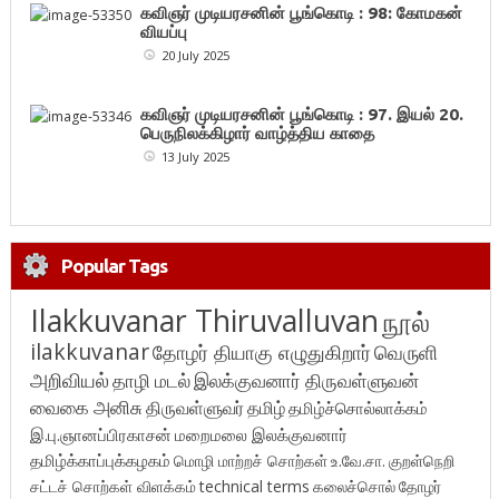
கவிஞர் முடியரசனின் பூங்கொடி : 98: கோமகன்
வியப்பு
20 July 2025
கவிஞர் முடியரசனின் பூங்கொடி : 97. இயல் 20.
பெருநிலக்கிழார் வாழ்த்திய காதை
13 July 2025
Popular Tags
Ilakkuvanar Thiruvalluvan
நூல்
ilakkuvanar
தோழர் தியாகு எழுதுகிறார்
வெருளி
அறிவியல்
தாழி மடல்
இலக்குவனார் திருவள்ளுவன்
வைகை அனிசு
திருவள்ளுவர்
தமிழ்
தமிழ்ச்சொல்லாக்கம்
இ.பு.ஞானப்பிரகாசன்
மறைமலை இலக்குவனார்
தமிழ்க்காப்புக்கழகம்
மொழி மாற்றச் சொற்கள்
உ.வே.சா.
குறள்நெறி
சட்டச் சொற்கள் விளக்கம்
technical terms
கலைச்சொல்
தோழர்