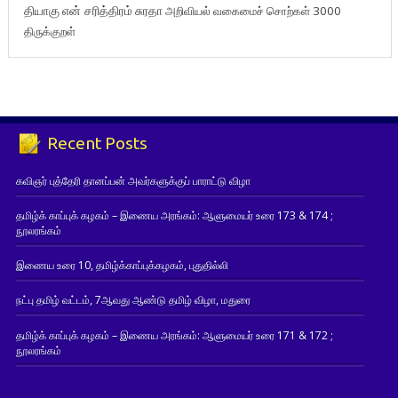
தியாகு
என் சரித்திரம்
சுரதா
அறிவியல் வகைமைச் சொற்கள் 3000
திருக்குறள்
Recent Posts
கவிஞர் புத்தேரி தானப்பன் அவர்களுக்குப் பாராட்டு விழா
தமிழ்க் காப்புக் கழகம் – இணைய அரங்கம்: ஆளுமையர் உரை 173 & 174 ;
நூலரங்கம்
இணைய உரை 10, தமிழ்க்காப்புக்கழகம், புதுதில்லி
நட்பு தமிழ் வட்டம், 7ஆவது ஆண்டு தமிழ் விழா, மதுரை
தமிழ்க் காப்புக் கழகம் – இணைய அரங்கம்: ஆளுமையர் உரை 171 & 172 ;
நூலரங்கம்