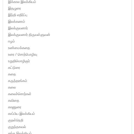
இக்கால இலக்கியம்
இதழுரை
இந்தி எதிர்ப்பு
இலக்கணம்
இலக்குவனார்
இலக்குவனார் திருவள்ளுவன்
ஈழம்
உண்மைக்கதை
உரை / சொற்பொழிவு
உறுதிமொழிஞர்
கட்டுரை
கதை
கருத்தரங்கம்
கலை
கலைச்சொற்கள்
கவிதை
காணுரை
காப்பிய இலக்கியம்
குறள்நெறி
குறுந்தகவல்
சங்க இலக்கியம்