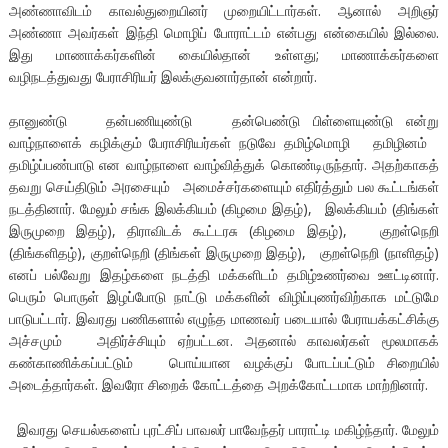
அண்ணாவிடம் காவல்துறையினர் முறையிட்டார்கள். ஆனால் அறிஞர்
அண்ணா அவர்கள் இந்தி மொழிப் போராட்டம் என்பது என்கையில் இல்லை.
இது மாணாக்கர்களின் கையில்தான் உள்ளது; மாணாக்கர்களை
வழிநடத்துவது பேராசிரியர் இலக்குவனார்தான் என்றார்.
தானுண்டு தன்பணியுண்டு தன்பெண்டு பிள்ளையுண்டு என்று
வாழ்நாளைக் கழிக்கும் பேராசிரியர்கள் நடுவே தமிழ்மொழி தமிழினம்
தமிழ்ப்பண்பாடு என வாழ்நாளை வாழ்வித்துக் கொண்டிருந்தார். அதற்காகத்
தவறு செய்திடும் அரசையும் அமைச்சர்களையும் எதிர்த்தும் பல கூட்டங்கள்
நடத்தினார். மேலும் சங்க இலக்கியம் (கிழமை இதழ்), இலக்கியம் (திங்கள்
இருமுறை இதழ்), திராவிடக் கூட்டரசு (கிழமை இதழ்), குறள்நெறி
(திங்களிதழ்), குறள்நெறி (திங்கள் இருமுறை இதழ்), குறள்நெறி (நாளிதழ்)
எனப் பல்வேறு இதழ்களை நடத்தி மக்களிடம் தமிழ்உணர்வை ஊட்டினார்.
பெரும் பொருள் இழப்போடு நாட்டு மக்களின் விழிப்புணர்விற்காக மட்டுமே
பாடுபட்டார். இவரது பணிகளால் எழுந்த மாணவர் படையால் பேராயக்கட்சிக்கு
அச்சமும் அதிர்ச்சியும் ஏற்பட்டன. அதனால் காவலர்கள் மூலமாகக்
கண்காணிக்கப்பட்டும் பொய்யான வழக்குப் போடப்பட்டும் சிறையில்
அடைத்தார்கள். இவரோ சிறைக் கோட்டத்தை அறக்கோட்டமாக மாற்றினார்.
இவரது செயல்களைப் புரட்சிப் பாவலர் பாவேந்தர் பாராட்டி மகிழ்ந்தார். மேலும்