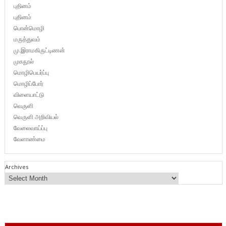
புதினம்
புதினம்
பொன்மொழி
மருத்துவம்
மு.இராமகிருட்டிணன்
முகநூல்
மொழிபெயர்ப்பு
மொழிப்போர்
விளையாட்டு
வெருளி
வெருளி அறிவியல்
வேலைவாய்ப்பு
வேளாண்மை
Archives