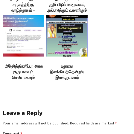
கழகத்திற்கு
குறிப்பிடும் மாமூலனார்
வாழ்த்துகள் –
புலப்படுத்தும் வரலாற்றுச்
இலக்குவனார்
செய்திகள் –
திருவள்ளுவன்
இலக்குவனார்
திருவள்ளுவன்
இந்தித்திணிப்பு : அரசு
புதுமை
குருடாகவும்
இலக்கியத்தென்றல்,
செவிடாகவும்
இலக்குவனார்
இருக்கலாமா? –
நினைவரங்கம்
இலக்குவனார்திருவள்ளுவன்
Leave a Reply
Your email address will not be published.
Required fields are marked
*
Comment
*