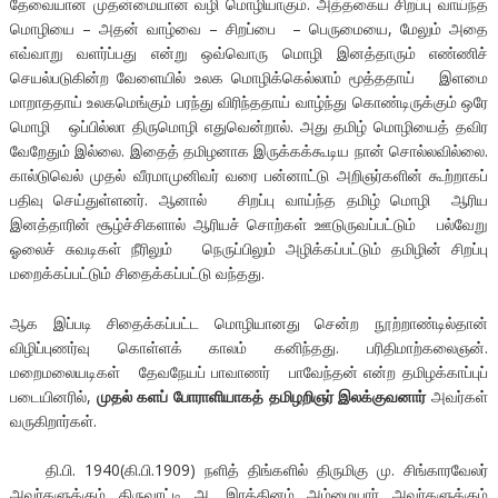
தேவையான முதன்மையான வழி மொழியாகும். அத்தகைய சிறப்பு வாய்ந்த
மொழியை – அதன் வாழ்வை – சிறப்பை – பெருமையை, மேலும் அதை
எவ்வாறு வளர்ப்பது என்று ஒவ்வொரு மொழி இனத்தாரும் எண்ணிச்
செயல்படுகின்ற வேளையில் உலக மொழிக்கெல்லாம் மூத்ததாய் இளமை
மாறாததாய் உலகமெங்கும் பரந்து விரிந்ததாய் வாழ்ந்து கொண்டிருக்கும் ஒரே
மொழி ஒப்பில்லா திருமொழி எதுவென்றால். அது தமிழ் மொழியைத் தவிர
வேறேதும் இல்லை. இதைத் தமிழனாக இருக்கக்கூடிய நான் சொல்லவில்லை.
கால்டுவெல் முதல் வீரமாமுனிவர் வரை பன்னாட்டு அறிஞர்களின் கூற்றாகப்
பதிவு செய்துள்ளனர். ஆனால் சிறப்பு வாய்ந்த தமிழ் மொழி ஆரிய
இனத்தாரின் சூழ்ச்சிகளால் ஆரியச் சொற்கள் ஊடுருவப்பட்டும் பல்வேறு
ஓலைச் சுவடிகள் நீரிலும் நெருப்பிலும் அழிக்கப்பட்டும் தமிழின் சிறப்பு
மறைக்கப்பட்டும் சிதைக்கப்பட்டு வந்தது.
ஆக இப்படி சிதைக்கப்பட்ட மொழியானது சென்ற நூற்றாண்டில்தான்
விழிப்புணர்வு கொள்ளக் காலம் கனிந்தது. பரிதிமாற்கலைஞன்.
மறைமலையடிகள் தேவநேயப் பாவாணர் பாவேந்தன் என்ற தமிழக்காப்புப்
படையினரில்,
முதல் களப் போராளியாகத் தமிழறிஞர் இலக்குவனார்
அவர்கள்
வருகிறார்கள்.
தி.பி. 1940(கி.பி.1909) நளித் திங்களில் திருமிகு மு. சிங்காரவேலர்
அவர்களுக்கும் திருவாட்டி அ. இரத்தினம் அம்மையார் அவர்களுக்கும்