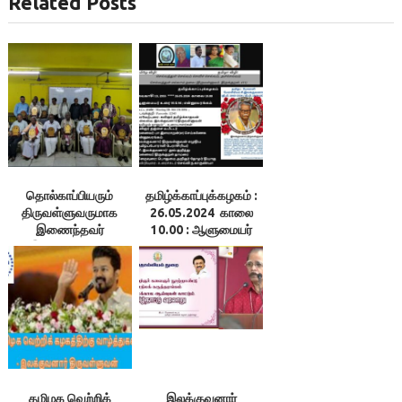
Related Posts
தொல்காப்பியரும்
தமிழ்க்காப்புக்கழகம் :
திருவள்ளுவருமாக
26.05.2024 காலை
இணைந்தவர்
10.00 : ஆளுமையர்
இலக்குவனார் –
உரை 95 & 96 ;
ம.இராசேந்திரன் உரை
என்னூலரங்கம்
தமிழக வெற்றிக்
இலக்குவனார்