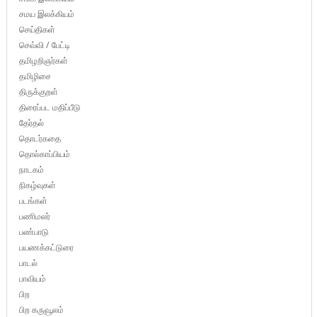
சமய இலக்கியம்
செய்திகள்
செவ்வி / பேட்டி
தமிழறிஞர்கள்
தமிழிசை
திருக்குறள்
திரைப்பட மதிப்பீடு
தேர்தல்
தொடர்கதை
தொல்காப்பியம்
நாடகம்
நிகழ்வுகள்
படங்கள்
பணிமலர்
பண்பாடு
பயணக்கட்டுரை
பாடல்
பாவியம்
பிற
பிற கருவூலம்