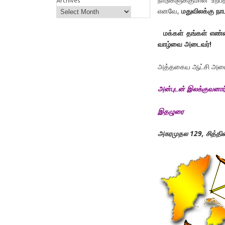
Archives
எனவே,
மதுவிலக்கு ந
மக்கள் தங்கள் எண்ண
வாழ்வை அடைவர்!
அத்தகைய ஆட்சி அமைய
அன்புடன் இலக்குவனார
இதழுரை
அகரமுதல 129,
சித்த