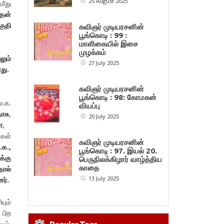
25 August 2025
ீது
 தன்
குதி
கவிஞர் முடியரசனின்
பூங்கொடி : 99 :
மாளிகையில் இசை
முழக்கம்
லும்
27 July 2025
ளது.
கவிஞர் முடியரசனின்
பூங்கொடி : 98: கோமகன்
.க.
வியப்பு
ாசு
,
20 July 2025
ோ
,
்கள்
கவிஞர் முடியரசனின்
.க.
,
பூங்கொடி : 97. இயல் 20.
க்கு
பெருநிலக்கிழார் வாழ்த்திய
காதை
தால்
13 July 2025
ர்.
யும்
பிற
ும்.