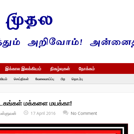
இக்கால இலக்கியம்
நிகழ்வுகள்
நோக்கம்
வியம்
செய்திகள்
வேலைவாய்ப்பு
பிற
தொடர்பு
ாடகங்கள் மக்களை மயக்கா!
வள்ளுவன்
17 April 2016
No Comment