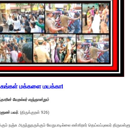
டகங்கள் மக்களை மயக்கா!
்தாரின் வேறல்லர் எஞ்ஞான்றும்
ளுண் பவர்.
(திருக்குறள் 926)
கும் நஞ்சு அருந்துநருக்கும் வேறுபாடில்லை என்கிறார் தெய்வப்புலவர் திருவள்ளு