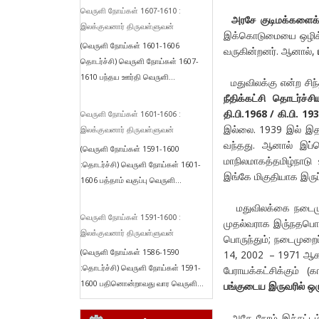
வெருளி நோய்கள் 1607-1610 :
அரசே குடிமக்களைக்
இலக்குவனார் திருவள்ளுவன்
இக்கொடுமையை ஒழிக்க
(வெருளி நோய்கள் 1601-1606
வருகின்றனர். ஆனால்,
தொடர்ச்சி) வெருளி நோய்கள் 1607-
1610 பந்தய ஊர்தி வெருளி...
மதுவிலக்கு என்ற சிந்
நீதிக்கட்சி தொடர்ச்
தி.பி.1968 / கி.பி. 1
வெருளி நோய்கள் 1601-1606 :
இல்லை. 1939 இல் இதற
இலக்குவனார் திருவள்ளுவன்
வந்தது. ஆனால் இப்ப
(வெருளி நோய்கள் 1591-1600
மாநிலமாகத்தமிழ்நாடு 
:தொடர்ச்சி) வெருளி நோய்கள் 1601-
இங்கே மிகுதியாக இருப்
1606 பத்தாம் வகுப்பு வெருளி...
மதுவிலக்கை நடைமுற
வெருளி நோய்கள் 1591-1600 :
முதல்வராக இரு்நதபொழு
இலக்குவனார் திருவள்ளுவன்
பொருந்தும்; நடைமுறை
(வெருளி நோய்கள் 1586-1590
14, 2002 – 1971 ஆக.
:தொடர்ச்சி) வெருளி நோய்கள் 1591-
பேராயக்கட்சிக்கும் (
1600 பதினொன்றாவது வார வெருளி...
பங்குடைய இருவரில் ஒர
அதே நேரம் இச்சட்டம்