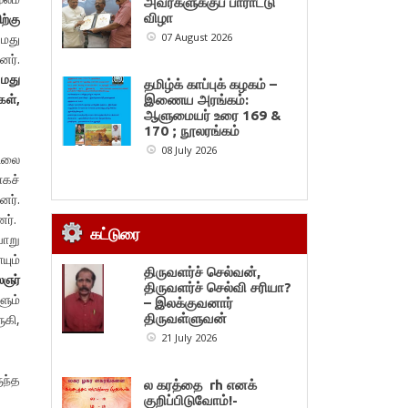
அவர்களுக்குப் பாராட்டு
்கு
விழா
 மது
07 August 2026
னர்.
மது
தமிழ்க் காப்புக் கழகம் –
கள்,
இணைய அரங்கம்:
ஆளுமையர் உரை 169 &
170 ; நூலரங்கம்
08 July 2026
நிலை
ாகச்
னர்.
ர்.
கட்டுரை
வாறு
யும்
திருவளர்ச் செல்வன்,
ஞர்
திருவளர்ச் செல்வி சரியா?
ும்
– இலக்குவனார்
கி,
திருவள்ளுவன்
21 July 2026
ுந்த
ல கரத்தை rh எனக்
குறிப்பிடுவோம்!-