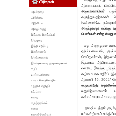
பிரிவுகள்
ஆணையாகப் பிறப்பிக்
அடிமையாயினர்
. புத
அயல்நாடு
அருந்துவதற்காகச் செ
அறிக்கை
இன்றைக்கோ நல்லநாள்,
அறிவியல்
அருந்துவது என்பது ப
அழைப்பிதழ்
பெண்கள் என்ற வேறுபாட
இக்கால இலக்கியம்
இதழுரை
மது அருந்துதல் என்ப
இந்தி எதிர்ப்பு
ஏற்பட்டமையால், குடிப்
இலக்கணம்
செய்தவர்கள், இதனால்
இலக்குவனார்
இதனால் ஆயிரக்கணக்
இலக்குவனார் திருவள்ளுவன்
எனவே, இதற்கு முற்றுப்
ஈழம்
கடுமையாக எதிர்ப்பு 
உண்மைக்கதை
ஆவணி 16, 2005/ செப
உரை / சொற்பொழிவு
கருணாநிதி மதுவிலக்
உறுதிமொழிஞர்
மதுவிற்பனையால் வ
கட்டுரை
கள்ளச்சாராயச்சாவுகளு
கதை
கருத்தரங்கம்
திரைப்படத்தில் குடிக்
கலை
மக்கள்திலகம் எம்ஞ்சி
கலைச்சொற்கள்