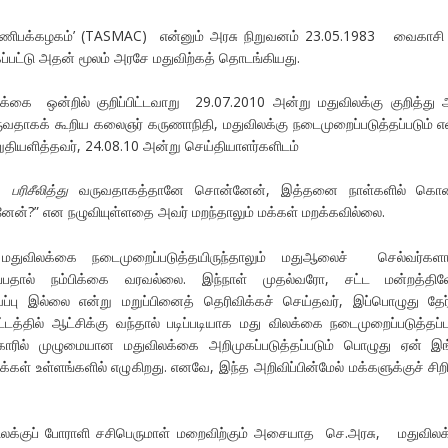
ாணிபக்கழகம்’ (TASMAC) என்னும் அரசு நிறுவனம் 23.05.1983 வைகாசி
பட்டு அதன் மூலம் அரசே மதுவிற்கத் தொடங்கியது.
ை ஒன்றில் குறிப்பிட்டவாறு 29.07.2010 அன்று மதுவிலக்கு குறித்து 
 வருவதாகக் கூறிய கலைஞர் கருணாநிதி, மதுவிலக்கு நடைமுறைப்படுத்தப்படும் எ
தியளித்தவர், 24.08.10 அன்று செய்தியாளர்களிடம்
து
பரிசீலித்து
வருவதாகத்தானே சொன்னேன், இத்தனை நாள்களில் கொண
னேன்?” என நழுவியுள்ளதை அவர் மறந்தாலும் மக்கள் மறக்கவில்லை.
விலக்கை நடைமுறைப்படுத்தயிருந்தாலும் மதுஆலைச் செல்வர்களா
ப்பதால் நம்பிக்கை வரவல்லை. இந்நாள் முதல்வரோ, சட்ட மன்றத்தில
்ப்பு இல்லை என்று மறுப்பினைத் தெரிவிக்கச் செய்தவர், இப்பொழுது தேர
ட்டத்தில் ஆட்சிக்கு வந்தால் படிப்படியாக மது விலக்கை நடைமுறைப்படுத்தப்ப
ீகாரில் முழுமையான மதுவிலக்கை அறிமுகப்படுத்தப்படும் பொழுது ஏன் இ
்கள் உள்ளங்களில் எழுகிறது. எனவே, இந்த அறிவிப்பின்மேல் மக்களுக்குச் சிறி
லக்குப் போராளி சசிபெருமாள் மறைவிற்கும் அசையாத செ.அரசு, மதுவிலக்