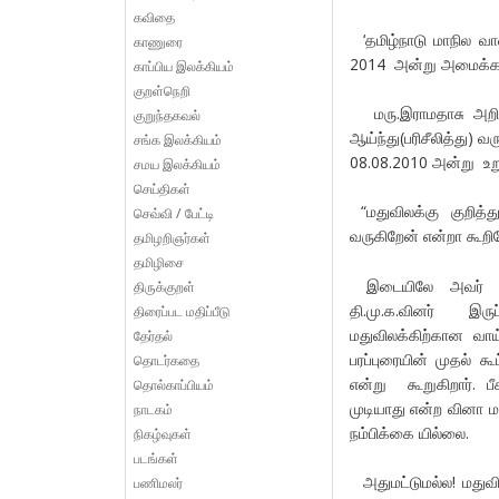
கவிதை
‘தமிழ்நாடு மாநில வ
காணுரை
2014 அன்று அமைக்கப்
காப்பிய இலக்கியம்
குறள்நெறி
மரு.இராமதாசு அறிக்க
குறுந்தகவல்
ஆய்ந்து(பரிசீலித்து)
சங்க இலக்கியம்
08.08.2010 அன்று உறு
சமய இலக்கியம்
செய்திகள்
“மதுவிலக்கு குறித்
செவ்வி / பேட்டி
வருகிறேன் என்றா கூறி
தமிழறிஞர்கள்
தமிழிசை
இடையிலே அவர் மது
திருக்குறள்
தி.மு.க.வினர் இரு
திரைப்பட மதிப்பீடு
மதுவிலக்கிற்கான வாய
தேர்தல்
பரப்புரையின் முதல் கூ
தொடர்கதை
என்று கூறுகிறார். ப
தொல்காப்பியம்
முடியாது என்ற வினா மக
நாடகம்
நம்பிக்கை யில்லை.
நிகழ்வுகள்
படங்கள்
அதுமட்டுமல்ல! மதுவி
பணிமலர்