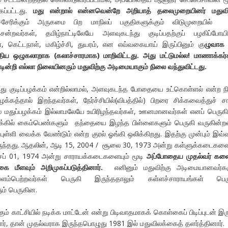
கப்பட்டது.
மது என்றால் என்னவென்றே அறியாத் தலைமுறையினர் மதுவிற
ுச்சேரிக்கும் அருகமை பிற மாநிலப் பகுதிகளுக்கும் விடுமுறையில்
ன்றவர்கள், தமிழ்நாட்டிலேயே அளவுகடந்து குடிப்பதற்குப் பழகிப்போயி
 கெட்டநாள், மகிழ்ச்சி, துயரம், என எவ்வகையாய் இருப்பினும் கு
ழுவாக 
ுதிய ஒழுகலாறாக (கலாச்சாரமாக) மாறிவிட்டது. அது மட்டுமல்ல! மாணாக்கர்
ின்றி எல்லா நிலையினரும் மதுவிற்கு அடிமையாகும் நிலை வந்துவிட்டது.
து குடிப்பழக்கம் என்றில்லாமல், அளவுகடந்த போதையை உட்கொள்ளல் என்ற 
பழக்கத்தால் இறந்தவர்கள், நேர்ச்சியில்(விபத்தில்) பிறரை சிக்கவைத்துச் ச
 மதுப்பழக்கம் இல்லாமலேயே உயிரிழந்தவர்கள், ஊனமானவர்கள் எனப் பெருகி
கில் கைம்பெண்களும் தந்தையை இழந்த பிள்ளைகளும் பெருகி வருகின்றன
புள்ளி வைக்க வேண்டும் என்ற குரல் ஓங்கி ஒலிக்கிறது. இதற்கு முன்பும் இவ்
இருந்தது. ஆதலின், ஆடி 15, 2004 / சூலை 30, 1973 அன்று கள்ளுக்கடைகளை
் 01, 1974 அன்று சாராயக்கடைகளையும் மூடி
அப்போதைய முதல்வர் கலை
கை மீளவும் அறிமுகப்படுத்தினார்.
எனினும் மதுவிற்கு அடிமையானவர்கள
ளம்பெற்றவர்கள் பெருகி இருந்ததாலும் கள்ளச்சாராயங்கள் பெரு
ம் பெருகின.
கும் காட்சியில் நடிக்க மாட்டேன் என்று பிடிவாதமாகக் கொள்கைப் பிடிப்புடன் இர
யார், தான் முதல்வராக இருந்தபொழுது 1981 இல் மதுவிலக்கைத் தளர்த்தினார்.