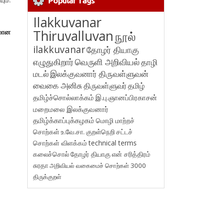
Popular Tags
Ilakkuvanar
Thiruvalluvan
லமான
நூல்
ilakkuvanar
தோழர் தியாகு
எழுதுகிறார்
வெருளி அறிவியல்
தாழி
மடல்
இலக்குவனார் திருவள்ளுவன்
வைகை அனிசு
திருவள்ளுவர்
தமிழ்
தமிழ்ச்சொல்லாக்கம்
இ.பு.ஞானப்பிரகாசன்
மறைமலை இலக்குவனார்
தமிழ்க்காப்புக்கழகம்
மொழி மாற்றச்
சொற்கள்
உ.வே.சா.
குறள்நெறி
சட்டச்
சொற்கள் விளக்கம்
technical terms
கலைச்சொல்
தோழர் தியாகு
என் சரித்திரம்
சுரதா
அறிவியல் வகைமைச் சொற்கள் 3000
திருக்குறள்