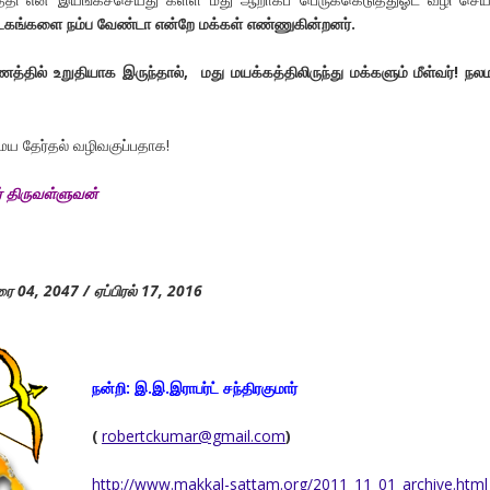
ாடகங்களை நம்ப வேண்டா என்றே மக்கள் எண்ணுகின்றனர்.
த்தில் உறுதியாக இருந்தால்
,
மது மயக்கத்திலிருந்து மக்களும் மீள்வர்! ந
 தேர்தல் வழிவகுப்பதாக!
் திருவள்ளுவன்
ிரை 04, 2047 /
ஏப்பிரல் 17, 2016
நன்றி:
இ.இ.இராபர்ட் சந்திரகுமார்
(
robertckumar@gmail.com
)
http://www.makkal-sattam.org/2011_11_01_archive.html