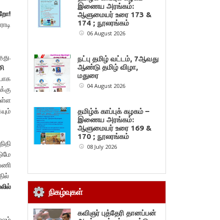
இணைய அரங்கம்:
்றோ!
ஆளுமையர் உரை 173 &
174 ; நூலரங்கம்
ராடி
06 August 2026
தது.
நட்பு தமிழ் வட்டம், 7ஆவது
சாசி
ஆண்டு தமிழ் விழா,
மதுரை
ையாக
04 August 2026
க்கு
உள்ள
யும்
தமிழ்க் காப்புக் கழகம் –
இணைய அரங்கம்:
ஆளுமையர் உரை 169 &
170 ; நூலரங்கம்
ிதி
08 July 2026
டுமே
ஆவணி
தில்
லில்
நிகழ்வுகள்
கவிஞர் புத்தேரி தானப்பன்
ூலம்