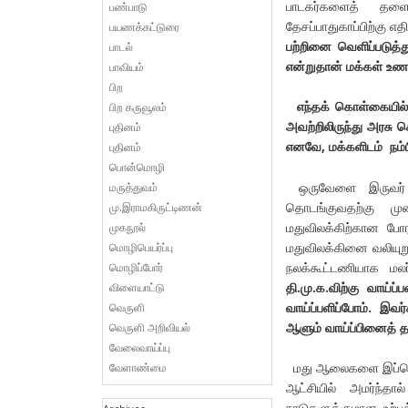
பாடகர்களைத் தளையி
பண்பாடு
தேசப்பாதுகாப்பிற்கு 
பயணக்கட்டுரை
பற்றினை வெளிப்படுத்த
பாடல்
என்றுதான் மக்கள் உண
பாவியம்
பிற
எந்தக் கொள்கையில
பிற கருவூலம்
அவற்றிலிருந்து அரசு
புதினம்
எனவே
,
மக்களிடம் நம
புதினம்
பொன்மொழி
ஒருவேளை இருவர் க
மருத்துவம்
தொடங்குவதற்கு முன
மு.இராமகிருட்டிணன்
மதுவிலக்கிற்கான போ
முகநூல்
மதுவிலக்கினை வலியுற
மொழிபெயர்ப்பு
நலக்கூட்டணியாக மலர
மொழிப்போர்
தி.மு.க.விற்கு வாய்ப
விளையாட்டு
வாய்ப்பளிப்போம். இவ
வெருளி
ஆளும் வாய்ப்பினைத் 
வெருளி அறிவியல்
வேலைவாய்ப்பு
மது ஆலைகளை இப்பொழுத
வேளாண்மை
ஆட்சியில் அமர்ந்த
நாடுகளுக்குமான உற்ப