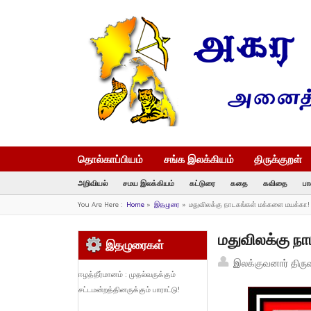
தொல்காப்பியம்
சங்க இலக்கியம்
திருக்குறள்
அறிவியல்
சமய இலக்கியம்
கட்டுரை
கதை
கவிதை
பா
You Are Here :
Home
»
இதழுரை
»
மதுவிலக்கு நாடகங்கள் மக்களை மயக்கா!
மதுவிலக்கு ந
இதழுரைகள்
இலக்குவனார் திரு
ஈழத்தீர்மானம் : முதல்வருக்கும்
சட்டமன்றத்தினருக்கும் பாராட்டு!