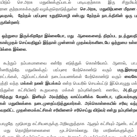
டும் செ.அரசு மதுவிலக்குப்பாடல் பாடியதற்காக இரு சிறுமியர்ம
எதிரான குற்றமாகக்கருதி வழக்குதொடுத்துள்ள
செ.அரசு
,
மதுவிற்பனை மீதான
ுவதால்
,
தேர்தல் பரப்புரை உறுதிமொழி என்பது தேர்தல் நாடக்திகின் ஒரு ப
ருகின்றனர்
.
் ஒற்றுமை இருக்கிறதோ இல்லையோ
,
மது ஆலைகளைத் திறம்பட நடத்துவதி
 கொள்முதல் செய்வதிலும் இந்நாள் முன்னாள் முதல்வர்களிடையே ஒற்றுமை உள்
்பிக்கை இல்லை.
ூற்றும் நம்பகமானவை என்றே எடுத்துக் கொள்வோம். ஆனால், பா.ம
்னரிருந்தே மதுவிலக்குப் பரப்புரை மேற்கொண்டு வரும்
மரு.இராமத
ராட்டங்கள், ஆர்ப்பாட்டங்கள் நடைப்பயணங்கள் மேற்கொண்டு வரும்
வைக
ுத்தி வந்த
மக்கள் நலன் இயக்கம்
என்ற பெயரில் செயல்பட்டு இப்பொழுது மக
்ந்துள்ள கட்சியினர் கூறுவதை மக்கள் நம்புகின்றனர். எனவே,
அ.தி.மு
்பளித்தது போதும். இனியும் அவற்றிற்கு வாய்ப்பளிக்க வேண்டா
,
புதியவர்களு
ர்கள் மதுவிலக்கை நடைமுறைப்படுத்துவார்கள். அக்கொள்கையில் சரிவு வந்
தவறவிட்ட முதன்மைக்கட்சிகள் சரிவினைச்
சரிசெய்து விடுவர் என்று நம்புகின்றன
ே மூடுமாறு கட்சியனருக்கு அறிவுறுத்தாக ஆளும் கட்சியும் ஆண்ட கட்சி
ால் மது தொழிற்சாலைகளை மூடச்சொல்லாது. பிற மாநிலங்களுக்கும் 
த்தி என இயங்கச்செய்து கள்ள மது ஆறாகப் பெருக்கெடுத்துஓட வழி செய்ய