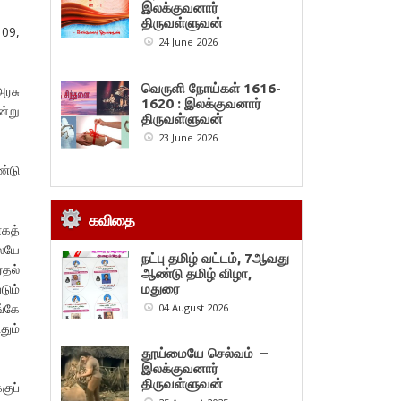
இலக்குவனார்
திருவள்ளுவன்
 09,
24 June 2026
வெருளி நோய்கள் 1616-
அரசு
1620 : இலக்குவனார்
ன்று
திருவள்ளுவன்
23 June 2026
்டு
கவிதை
கத்
ேயே
நட்பு தமிழ் வட்டம், 7ஆவது
்தல்
ஆண்டு தமிழ் விழா,
டும்
மதுரை
ங்கே
04 August 2026
தும்
தூய்மையே செல்வம் –
இலக்குவனார்
திருவள்ளுவன்
குப்