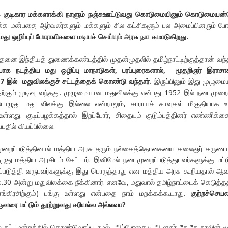
 குடிகார மக்களாக்கி நாளும் நஞ்சுஊட்டுவது கொடுமையினும் கொடுமையன
 மன்பதை ஆர்வலர்களும் மக்களும் சில கட்சிகளும் பல அமைப்பினரும் போ
மது ஒழிப்புப் போராளிகளை மடியச் செய்யும் அரசு நாடகமாடுகிறது.
தனை இந்தியத் துணைக்கண்டத்தில் முதன்முதலில் தமிழ்நாட்டிற்குத்தான் வந்
சியாக நடத்திய மது ஒழிப்பு மாநாடுகள், பரப்புரைகளால், மூதறிஞர் இரா
937 இல் மதுவிலக்குச் சட்டத்தைக் கொண்டு வந்தார்.
இருப்பினும் இது முழும
்கும் முடிவு வந்தது. முழுமையான மதுவிலக்கு என்பது 1952 இல் நடைமுறை
ொழுது மது விலக்கு இல்லை என்றாலும், சாராயச் சாவுகள் மிகுதியாக 
உள்ளது. குடிப்பழக்கத்தால் இறப்போர், சிதையும் குடும்பத்தினர் எண்ணிக்கை
பதில் வியப்பில்லை.
ைப்படுத்தினால் மத்திய அரசு தரும் நல்கைத்தொகையை கலைஞர் கருணாந
து மத்திய அரசிடம் கேட்டார். இனிமேல் நடைமுறைப்படுத்துபவர்களுக்கு மட்
ப்படுத்தி வருபவர்களுக்கு இது பொருந்தாது என மத்திய அரசு கூறியதால் 
30 அன்று மதுவிலக்கை நீக்கினார். எனவே, மதுவால் தமிழ்நாட்டைக் கெடுத்த
காங்கிரசிற்கும்) பங்கு உள்ளது என்பதை நாம் மறக்கக்கூடாது.
குற்றச்செயல
ுவரை மட்டும் தூற்றுவது சரியல்ல அல்லவா
?
 சட்டமன்றத்தில் கொண்டுவரப்படாமல், அப்போதைய ஆளுநர் கே.கே.சாவின் ம