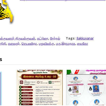
க்குவனார் திருவள்ளுவன்
,
கட்டுரை
,
தேர்தல்
Tags:
Ilakkuvanar
நிதி
,
கலைஞர்
,
செயலலிதா
,
மதுவிலக்கு
,
மரு.இராமதாசு
,
வைகோ
s