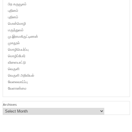
பிற கருவூலம்
புதினம்
புதினம்
பொன்மொழி
மருத்துவம்
மு.இராமகிருட்டிணன்
முகநூல்
மொழிபெயர்ப்பு
மொழிப்போர்
விளையாட்டு
வெருளி
வெருளி அறிவியல்
வேலைவாய்ப்பு
வேளாண்மை
Archives