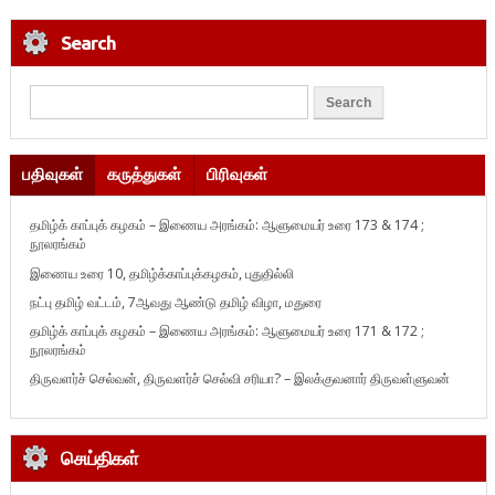
Search
பதிவுகள்
கருத்துகள்
பிரிவுகள்
தமிழ்க் காப்புக் கழகம் – இணைய அரங்கம்: ஆளுமையர் உரை 173 & 174 ;
நூலரங்கம்
இணைய உரை 10, தமிழ்க்காப்புக்கழகம், புதுதில்லி
நட்பு தமிழ் வட்டம், 7ஆவது ஆண்டு தமிழ் விழா, மதுரை
தமிழ்க் காப்புக் கழகம் – இணைய அரங்கம்: ஆளுமையர் உரை 171 & 172 ;
நூலரங்கம்
திருவளர்ச் செல்வன், திருவளர்ச் செல்வி சரியா? – இலக்குவனார் திருவள்ளுவன்
செய்திகள்