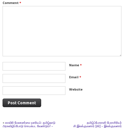
Comment
*
Name
*
Email
*
Website
«
காவிரி மேலாண்மை வாரியம்: தமிழ்நாடு
தமிழ்ப்போராளி பேராசிரியர்
அரசுவிழிப்போடு செயல்பட வேண்டும்! –
சி.இலக்குவனார் [ஙி] – இலக்குவனார்