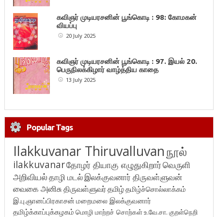
கவிஞர் முடியரசனின் பூங்கொடி : 98: கோமகன்
வியப்பு
20 July 2025
கவிஞர் முடியரசனின் பூங்கொடி : 97. இயல் 20.
பெருநிலக்கிழார் வாழ்த்திய காதை
13 July 2025
Popular Tags
Ilakkuvanar Thiruvalluvan
நூல்
ilakkuvanar
தோழர் தியாகு எழுதுகிறார்
வெருளி
அறிவியல்
தாழி மடல்
இலக்குவனார் திருவள்ளுவன்
வைகை அனிசு
திருவள்ளுவர்
தமிழ்
தமிழ்ச்சொல்லாக்கம்
இ.பு.ஞானப்பிரகாசன்
மறைமலை இலக்குவனார்
தமிழ்க்காப்புக்கழகம்
மொழி மாற்றச் சொற்கள்
உ.வே.சா.
குறள்நெறி