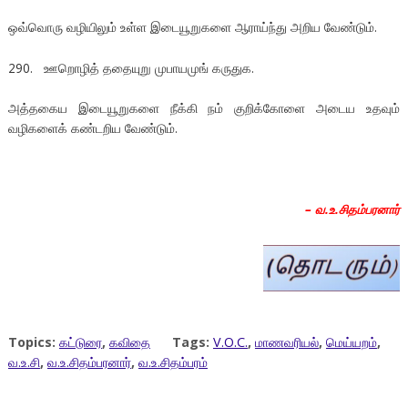
ஒவ்வொரு வழியிலும் உள்ள இடையூறுகளை ஆராய்ந்து அறிய வேண்டும்.
290. ஊறொழித் ததையுறு முபாயமுங் கருதுக.
அத்தகைய இடையூறுகளை நீக்கி நம் குறிக்கோளை அடைய உதவும்
வழிகளைக் கண்டறிய வேண்டும்.
– வ.உ.சிதம்பரனார்
Topics:
கட்டுரை
,
கவிதை
Tags:
V.O.C.
,
மாணவரியல்
,
மெய்யறம்
,
வ.உ.சி
,
வ.உ.சிதம்பரனார்
,
வ.உ.சிதம்பரம்