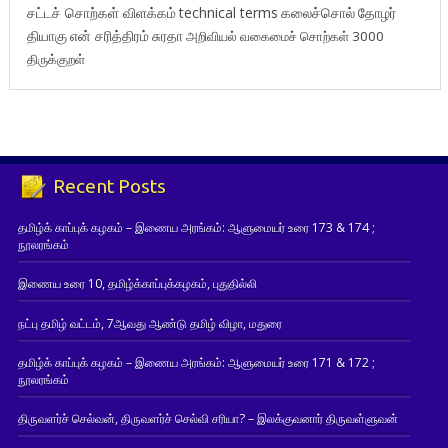
சட்டச் சொற்கள் விளக்கம்
technical terms
கலைச்சொல்
தோழர்
தியாகு
என் சரித்திரம்
சுரதா
அறிவியல் வகைமைச் சொற்கள் 3000
திருக்குறள்
Recent Posts
தமிழ்க் காப்புக் கழகம் – இணைய அரங்கம்: ஆளுமையர் உரை 173 & 174 ;
நூலரங்கம்
இணைய உரை 10, தமிழ்க்காப்புக்கழகம், புதுதில்லி
நட்பு தமிழ் வட்டம், 7ஆவது ஆண்டு தமிழ் விழா, மதுரை
தமிழ்க் காப்புக் கழகம் – இணைய அரங்கம்: ஆளுமையர் உரை 171 & 172 ;
நூலரங்கம்
திருவளர்ச் செல்வன், திருவளர்ச் செல்வி சரியா? – இலக்குவனார் திருவள்ளுவன்