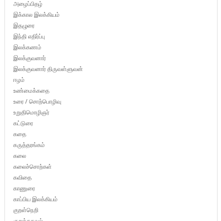
அழைப்பிதழ்
இக்கால இலக்கியம்
இதழுரை
இந்தி எதிர்ப்பு
இலக்கணம்
இலக்குவனார்
இலக்குவனார் திருவள்ளுவன்
ஈழம்
உண்மைக்கதை
உரை / சொற்பொழிவு
உறுதிமொழிஞர்
கட்டுரை
கதை
கருத்தரங்கம்
கலை
கலைச்சொற்கள்
கவிதை
காணுரை
காப்பிய இலக்கியம்
குறள்நெறி
குறுந்தகவல்