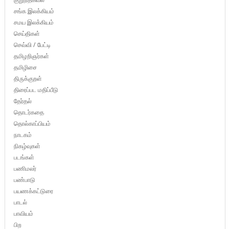
சங்க இலக்கியம்
சமய இலக்கியம்
செய்திகள்
செவ்வி / பேட்டி
தமிழறிஞர்கள்
தமிழிசை
திருக்குறள்
திரைப்பட மதிப்பீடு
தேர்தல்
தொடர்கதை
தொல்காப்பியம்
நாடகம்
நிகழ்வுகள்
படங்கள்
பணிமலர்
பண்பாடு
பயணக்கட்டுரை
பாடல்
பாவியம்
பிற