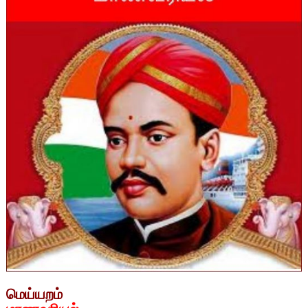
மெய்யறம்