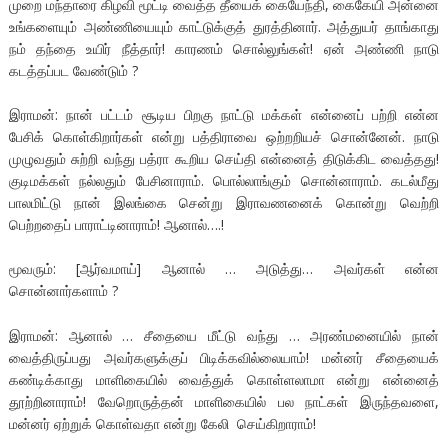
முறை மந்தாரை கிழவி மூட்டி வைத்த தீயைக் கையேந்தி, கைகேயி அன்னை
உங்களையும் அண்ணியையும் காட்டுக்குத் துரத்தினார். அத்துயர் தாங்காது
நம் தந்தை உயிர் நீத்தார்! காரணம் சொல்லுங்கள்! ஏன் அண்ணி நாடு
கடத்தப்பட வேண்டும் ?
இராமன்: நான் பட்டம் சூடிய பிறகு நாட்டு மக்கள் என்னைப் பற்றி என்ன
பேசிக் கொள்கிறார்கள் என்று பத்திராவை ஒற்றறியச் சொன்னேன். நாடு
முழுவதும் சுற்றி வந்து பத்ரா கூறிய செய்தி என்னைத் திடுக்கிட வைத்தது!
குடிமக்கள் நல்லதும் பேசினாராம். பொல்லாங்கும் சொன்னாராம். கடல்மீது
பாலமிட்டு நான் இலங்கை சென்று இராவணனைக் கொன்று வெற்றி
பெற்றதைப் பாராட்டினாராம்! ஆனால்….!
மூவரும்: [ஆர்வமாய்] ஆனால் … அடுத்து… அவர்கள் என்ன
சொன்னார்களாம் ?
இராமன்: ஆனால் … சீதையை மீட்டு வந்து … அரண்மனையில் நான்
வைத்திருப்பது அவர்களுக்குப் பிடிக்கவில்லையாம்! மன்னர் சீதையைக்
கண்டிக்காது மாளிகையில் வைத்துக் கொள்ளலாமா என்று என்னைத்
தூற்றினாராம்! வேறொருத்தன் மாளிகையில் பல நாட்கள் இருந்தவளை,
மன்னர் ஏற்றுக் கொள்வதா என்று கேலி செய்கிறாராம்!