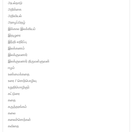
அயல்நாடு
அறிக்கை
அறிவியல்
அழைப்பிதழ்
இக்கால இலக்கியம்
இதழுரை
இந்தி எதிர்ப்பு
இலக்கணம்
இலக்குவனார்
இலக்குவனார் திருவள்ளுவன்
ஈழம்
உண்மைக்கதை
உரை / சொற்பொழிவு
உறுதிமொழிஞர்
கட்டுரை
கதை
கருத்தரங்கம்
கலை
கலைச்சொற்கள்
கவிதை