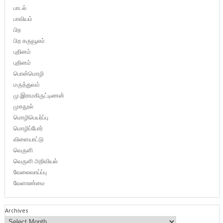
பாடல்
பாவியம்
பிற
பிற கருவூலம்
புதினம்
புதினம்
பொன்மொழி
மருத்துவம்
மு.இராமகிருட்டிணன்
முகநூல்
மொழிபெயர்ப்பு
மொழிப்போர்
விளையாட்டு
வெருளி
வெருளி அறிவியல்
வேலைவாய்ப்பு
வேளாண்மை
Archives