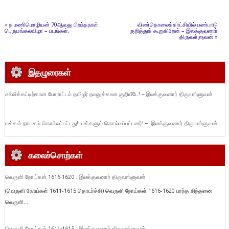
«
ந.மணிமொழியன் 70ஆவது பிறந்தநாள்
விண்தொலைக்காட்சியில் பண்பாடு
பெருமங்கலவிழா – படங்கள்.
குறித்துக் கூறுகிறேன் – இலக்குவனார்
திருவள்ளுவன்
»
இதழுரைகள்
சல்லிக்கட்டிற்கான போராட்டம் தமிழர் நலனுக்கான குறியீடே! – இலக்குவனார் திருவள்ளுவன்
மக்கள் நாயகம் கொல்லப்பட்டது! மக்களும் கொல்லப்பட்டனர்! – இலக்குவனார் திருவள்ளுவன்
கலைச்சொற்கள்
வெருளி நோய்கள் 1616-1620 : இலக்குவனார் திருவள்ளுவன்
(வெருளி நோய்கள் 1611-1615 தொடர்ச்சி) வெருளி நோய்கள் 1616-1620 பரந்த சிந்தனை
வெருளி...
வெருளி நோய்கள் 1611-1615 : இலக்குவனார் திருவள்ளுவன்