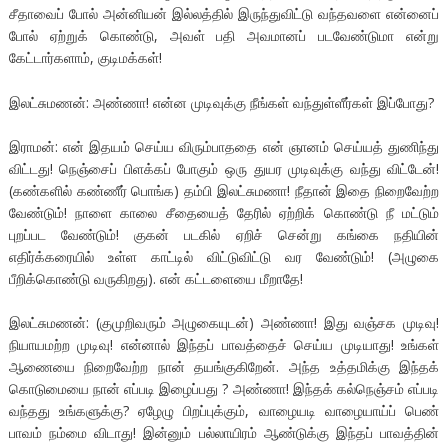
சீதாவைப் போல் அன்னியன் இல்லத்தில் இருந்துவிட்டு வந்தவளை என்னைப்
போல் ஏற்றுக் கொண்டு, அவள் பதி அவமானப் படவேண்டுமா என்று
கேட்டார்களாம், குடிமக்கள்!
இலட்சுமணன்: அண்ணா! என்ன முடிவுக்கு நீங்கள் வந்துள்ளீர்கள் இப்போது?
இராமன்: என் இதயம் செய்ய விரும்பாததை என் ஞானம் செய்யத் துணிந்து
விட்டது! நெஞ்சைப் பிளக்கப் போகும் ஒரு துயர முடிவுக்கு வந்து விட்டேன்!
(கண்களில் கண்ணீர் பொங்க) தம்பி இலட்சுமணா! நீதான் இதை நிறைவேற்ற
வேண்டும்! நாளை காலை சீதையைத் தேரில் ஏற்றிக் கொண்டு நீ மட்டும்
புறப்பட வேண்டும்! குகன் படகில் ஏறிச் சென்று கங்கை நதியின்
எதிர்க்கரையில் உள்ள காட்டில் விட்டுவிட்டு வர வேண்டும்! (அழுகை
பீறிக்கொண்டு வருகிறது). என் கட்டளையை மீறாதே!
இலட்சுமணன்: (குமுறிவரும் அழுகையுடன்) அண்ணா! இது வஞ்சக முடிவு!
நியாயமற்ற முடிவு! என்னால் இந்தப் பாவத்தைச் செய்ய முடியாது! உங்கள்
ஆணையை நிறைவேற்ற நான் தயங்குகிறேன். அந்த உத்தமிக்கு இந்தக்
கொடுமையை நான் எப்படி இழைப்பது ? அண்ணா! இந்தக் கல்நெஞ்சம் எப்படி
வந்தது உங்களுக்கு? ஏழேழு பிறப்புக்கும், வாழையடி வாழையாய்ப் பெண்
பாவம் நம்மை விடாது! இன்னும் பல்லாயிரம் ஆண்டுக்கு இந்தப் பாவத்தின்