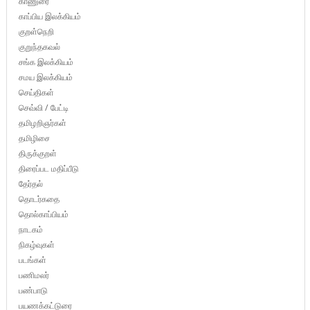
காணுரை
காப்பிய இலக்கியம்
குறள்நெறி
குறுந்தகவல்
சங்க இலக்கியம்
சமய இலக்கியம்
செய்திகள்
செவ்வி / பேட்டி
தமிழறிஞர்கள்
தமிழிசை
திருக்குறள்
திரைப்பட மதிப்பீடு
தேர்தல்
தொடர்கதை
தொல்காப்பியம்
நாடகம்
நிகழ்வுகள்
படங்கள்
பணிமலர்
பண்பாடு
பயணக்கட்டுரை