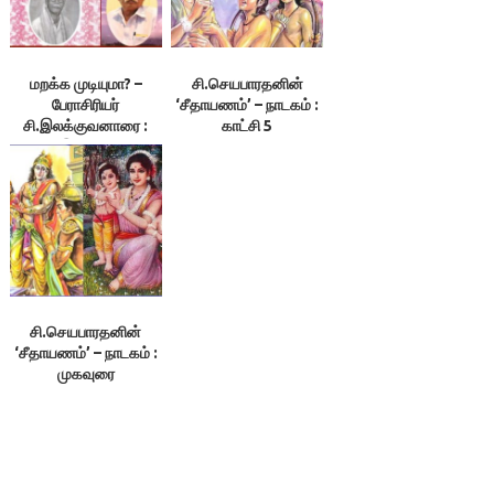
மறக்க முடியுமா? –
சி.செயபாரதனின்
பேராசிரியர்
‘சீதாயணம்’ – நாடகம் :
சி.இலக்குவனாரை :
காட்சி 5
எழில்.இளங்கோவன்
சி.செயபாரதனின்
‘சீதாயணம்’ – நாடகம் :
முகவுரை