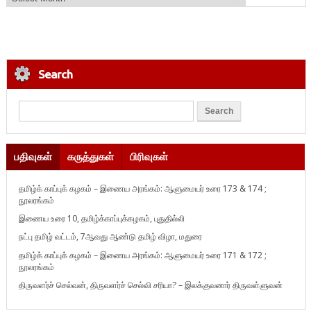
Search
பதிவுகள்
கருத்துகள்
பிரிவுகள்
தமிழ்க் காப்புக் கழகம் – இணைய அரங்கம்: ஆளுமையர் உரை 173 & 174 ;
நூலரங்கம்
இணைய உரை 10, தமிழ்க்காப்புக்கழகம், புதுதில்லி
நட்பு தமிழ் வட்டம், 7ஆவது ஆண்டு தமிழ் விழா, மதுரை
தமிழ்க் காப்புக் கழகம் – இணைய அரங்கம்: ஆளுமையர் உரை 171 & 172 ;
நூலரங்கம்
திருவளர்ச் செல்வன், திருவளர்ச் செல்வி சரியா? – இலக்குவனார் திருவள்ளுவன்