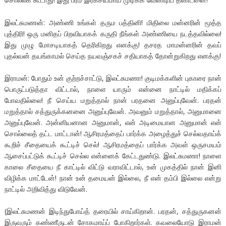
இலட்சுமணன்: அண்ணி உங்கள் தரும பத்தினி! மிதிலை மன்னரின் மூத்த
புத்திரி! ஒரு மனிதப் பிறவியாகக் கருதி நீங்கள் அண்ணியை நடத்தவில்லை!
இது முழு மோசடியாகத் தெரிகிறது எனக்கு! தசரத மாமன்னரின் தவப்
புதல்வன் தயங்காமல் செய்த நயவஞ்சகச் சதியாகத் தோன்றுகிறது எனக்கு!
இராமன்: போதும் உன் குற்றச்சாட்டு, இலட்சுமணா! குடிமக்களின் புகாரை நான்
பொருட்படுத்தா விட்டால், நாளை யாரும் என்னை நாட்டில் மதிக்கப்
போவதில்லை! நீ செய்ய மறுத்தால் நான் பரதனை அனுப்புவேன். பரதன்
மறுத்தால் சத்துருக்கனனை அனுப்புவேன். அவனும் மறுத்தால், அனுமானை
அனுப்புவேன். அன்னியனான அனுமான், என் அடிமையான அனுமான் என்
சொல்லைத் தட்ட மாட்டான்! ஆசிரமத்தைப் பார்க்க அழைத்துச் செல்வதாய்க்
கூறிச் சீதையைக் கூட்டிச் செல்! ஆசிரமத்தைப் பார்க்க அவள் ஒருசமயம்
ஆசைப்பட்டுக் கூட்டிச் செல்ல என்னைக் கேட்டதுண்டு. இலட்சுமணா! நாளை
காலை சீதையை நீ காட்டில் விட்டு வராவிட்டால், உன் முகத்தில் நான் இனி
விழிக்க மாட்டேன்! நான் உன் தமையன் இல்லை, நீ என் தம்பி இல்லை என்று
நாட்டில் அறிவித்து விடுவேன்.
(இலட்சுமணன் இடிந்துபோய்த் தரையில் சாய்கிறான். பரதன், சத்துருகனன்
இருவரும் கண்ணீருடன் சோகமாய்ப் போகிறார்கள். கவலையோடு இராமன்