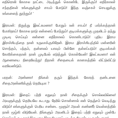
எதிரொலி கோசல நாட்டை அடித்துக் கொண்டே இருக்கும்! எதிர்காலச்
சந்ததிகள் உங்களுக்குச் சாபம் போடும்! இந்த வஞ்சகச் செயலுக்கு
உங்களைத் தூற்றும்! ‘
இராமன்: நிறுத்து இலட்சுமணா! போதும் உன் சாபம்! நீ பார்க்கத்தான்
போகிறாய்! கோசல நாடு என்னைப் போற்றும்! குடிமக்களுக்கு முதலிடம் தந்து
முடிவு செய்யும் என்னை எதிர்காலம் கொண்டாடும்! புதிய இராம
இராச்சியத்தை
நான் உருவாக்குகிறேன். இராம
இராச்சியத்தில்
மன்னரின்
சொந்தம், பந்தம், தன்னலம் யாவும் பின்னே தள்ளப்படும்! குடிமக்கள்
கோரிக்கைதான் நான் முடிமேல் எடுத்துக் கொள்வேன்! இலட்சுமனா! என்
ஆணையை நிறைவேற்று! நீதான் சீதையைக் கானகத்தில் விட்டுவிட்டு
வரவேண்டும்.
பரதன்: அண்ணா! நீங்கள் தரும் இந்தக் கோரத் தண்டனை
சீதைஅண்ணிக்குத் தெரியுமா ?
இராமன்: இதைப் பற்றி எதுவும் நான் சீதைக்குச் சொல்லவில்லை!
அவளுக்குத் தெரியவே கூடாது. நேரில் சொன்னால் என் நெஞ்சம் வெடித்து
விடும்! எங்களுக்குள் பெரிய சண்டை மூளும்! அவள் கண்ணீர் வெள்ளத்தில்
நான் மூழ்கி விடுவேன். நீங்களும் அவளிடம் இதைப் பற்றி எதுவும் முன்பே
சொல்லக் கூடாது! இது பரம இரகசியமாய் முடிக்க வேண்டிய தண்டனை!