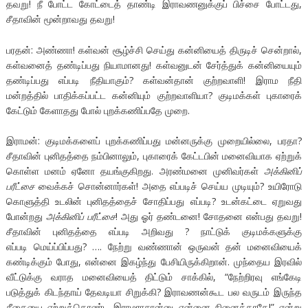
தவறு! நீ போட்ட கோட்டைத் தாண்டி இராவணனுக்குப் பிச்சை போட்டது,
சீதாவின் மூன்றாவது தவறு!
பரதன்: அண்ணா! கள்வன் சூழ்ச்சி செய்து கன்னியைத் திருடிச் சென்றால்,
கள்வனைத் தண்டிப்பது நியாமானது! கள்வனுடன் சேர்த்துக் கன்னியையும்
தண்டிப்பது எப்படி நீதியாகும்? கள்வன்தான் குற்றவாளி! இராம நீதி
மன்றத்தில் பாதிக்கப்பட்ட கன்னியும் குற்றவாளியா? குடிமக்கள் புகாரைக்
கேட்டும் கேளாதது போல் புறக்கணிப்பதே முறை.
இராமன்: குடிமக்களைப் புறக்கணிப்பது மன்னருக்கு முறையில்லை, பரதா?
சீதாவின் புனிதத்தை நம்பினாலும், புகாரைக் கேட்டபின் மனைவியாக ஏற்றுக்
கொள்ள மனம் ஏனோ தயங்குகிறது. அரண்மனை முனிவர்கள்
அக்கினிப்
பரீட்சை
வைக்கச் சொன்னார்கள்! அதை எப்படிச் செய்ய முடியும்? உயிரோடு
கொளுத்தி உடலின் புனிதத்தைச் சோதிப்பது எப்படி? உடன்கட்டை ஏறுவது
போன்றது
அக்கினிப் பரீட்சை
! அது ஓர் தண்டனை! சோதனை என்பது தவறு!
சீதாவின் புனிதத்தை எப்படி அறிவது ? நாட்டுக் குடிமக்களுக்கு
எப்படி மெய்ப்பிப்பது? …. நேற்று வண்ணான் ஒருவன் தன் மனைவியைக்
கண்டிக்கும் போது, என்னை இகழ்ந்து பேசியிருக்கிறான். முந்தைய இரவில்
வீட்டுக்கு வராத மனைவியைத் திட்டும் சாக்கில், “நேற்றிரவு எங்கேடி
படுத்துக் கிடந்தாய் தேவடியா சிறுக்கி? இராவணன்கூட பல வருடம் இருந்த
சீதையை ஏற்றுக்கொண்ட இராமராசான்னு என்னை நினைக்காதே!” என்று