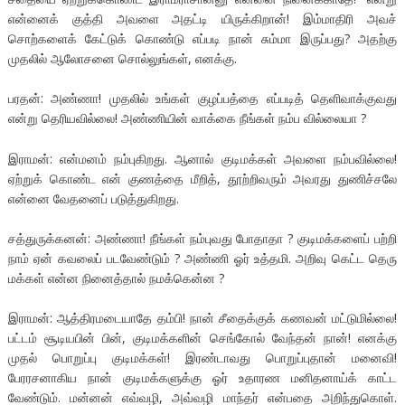
என்னைக் குத்தி அவளை அதட்டி யிருக்கிறான்! இம்மாதிரி அவச்
சொற்களைக் கேட்டுக் கொண்டு எப்படி நான் சும்மா இருப்பது? அதற்கு
முதலில் ஆலோசனை சொல்லுங்கள், எனக்கு.
பரதன்: அண்ணா! முதலில் உங்கள் குழப்பத்தை எப்படித் தெளிவாக்குவது
என்று தெரியவில்லை! அண்ணியின் வாக்கை நீங்கள் நம்ப வில்லையா ?
இராமன்: என்மனம் நம்புகிறது. ஆனால் குடிமக்கள் அவளை நம்பவில்லை!
ஏற்றுக் கொண்ட என் குணத்தை மீறித், தூற்றிவரும் அவரது துணிச்சலே
என்னை வேதனைப் படுத்துகிறது.
சத்துருக்கனன்: அண்ணா! நீங்கள் நம்புவது போதாதா ? குடிமக்களைப் பற்றி
நாம் ஏன் கவலைப் படவேண்டும் ? அண்ணி ஓர் உத்தமி. அறிவு கெட்ட தெரு
மக்கள் என்ன நினைத்தால் நமக்கென்ன ?
இராமன்: ஆத்திரமடையாதே தம்பி! நான் சீதைக்குக் கணவன் மட்டுமில்லை!
பட்டம் சூடியபின் பின், குடிமக்களின் செங்கோல் வேந்தன் நான்! எனக்கு
முதல் பொறுப்பு குடிமக்கள்! இரண்டாவது பொறுப்புதான் மனைவி!
பேரரசனாகிய நான் குடிமக்களுக்கு ஓர் உதாரண மனிதனாய்க் காட்ட
வேண்டும். மன்னன் எவ்வழி, அவ்வழி மாந்தர் என்பதை அறிந்துகொள்.