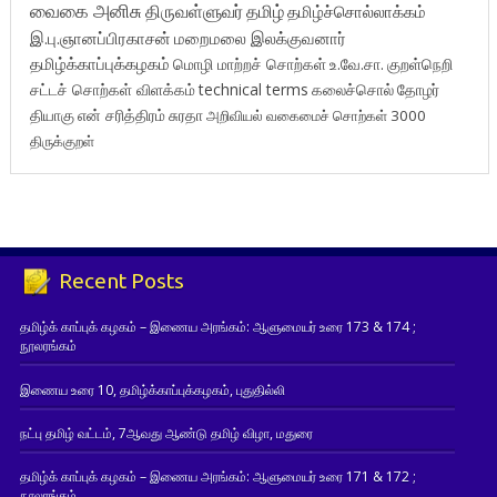
வைகை அனிசு
திருவள்ளுவர்
தமிழ்
தமிழ்ச்சொல்லாக்கம்
இ.பு.ஞானப்பிரகாசன்
மறைமலை இலக்குவனார்
தமிழ்க்காப்புக்கழகம்
மொழி மாற்றச் சொற்கள்
உ.வே.சா.
குறள்நெறி
சட்டச் சொற்கள் விளக்கம்
technical terms
கலைச்சொல்
தோழர்
தியாகு
என் சரித்திரம்
சுரதா
அறிவியல் வகைமைச் சொற்கள் 3000
திருக்குறள்
Recent Posts
தமிழ்க் காப்புக் கழகம் – இணைய அரங்கம்: ஆளுமையர் உரை 173 & 174 ;
நூலரங்கம்
இணைய உரை 10, தமிழ்க்காப்புக்கழகம், புதுதில்லி
நட்பு தமிழ் வட்டம், 7ஆவது ஆண்டு தமிழ் விழா, மதுரை
தமிழ்க் காப்புக் கழகம் – இணைய அரங்கம்: ஆளுமையர் உரை 171 & 172 ;
நூலரங்கம்