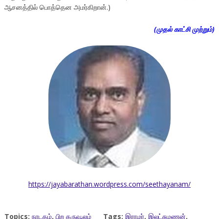
ஆசனத்தில் பொத்தென அமர்கிறான்.)
(
முதல் காட்சி முற்றும்)
https://jayabarathan.wordpress.com/seethayanam/
Topics:
நாடகம்
,
பிற கருவூலம்
Tags:
இராமர்
,
இலட்சுமணன்
,