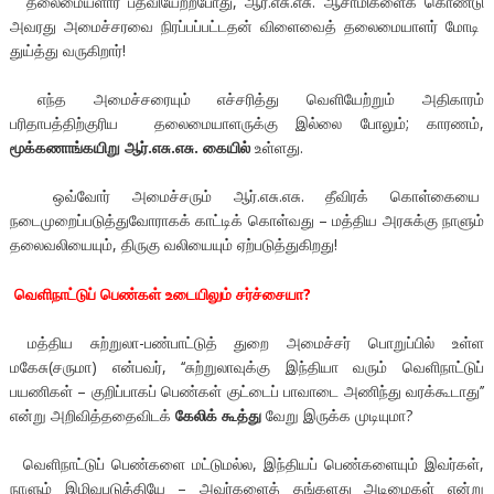
தலைமையளார் பதவியேற்றபோது, ஆர்.எசு.எசு. ஆசாமிகளைக் கொண்டு
அவரது அமைச்சரவை நிரப்பப்பட்டதன் விளைவைத் தலைமையாளர் மோடி
துய்த்து வருகிறார்!
எந்த அமைச்சரையும் எச்சரித்து வெளியேற்றும் அதிகாரம்
பரிதாபத்திற்குரிய தலைமையாளருக்கு இல்லை போலும்; காரணம்,
மூக்கணாங்கயிறு ஆர்.எசு.எசு. கையில்
உள்ளது.
ஒவ்வோர் அமைச்சரும் ஆர்.எசு.எசு. தீவிரக் கொள்கையை
நடைமுறைப்படுத்துவோராகக் காட்டிக் கொள்வது – மத்திய அரசுக்கு நாளும்
தலைவலியையும், திருகு வலியையும் ஏற்படுத்துகிறது!
வெளிநாட்டுப் பெண்கள் உடையிலும் சர்ச்சையா?
மத்திய சுற்றுலா-பண்பாட்டுத் துறை அமைச்சர் பொறுப்பில் உள்ள
மகேசு(சருமா) என்பவர், ‘‘சுற்றுலாவுக்கு இந்தியா வரும் வெளிநாட்டுப்
பயணிகள் – குறிப்பாகப் பெண்கள் குட்டைப் பாவாடை அணிந்து வரக்கூடாது’’
என்று அறிவித்ததைவிடக்
கேலிக் கூத்து
வேறு இருக்க முடியுமா?
வெளிநாட்டுப் பெண்களை மட்டுமல்ல, இந்தியப் பெண்களையும் இவர்கள்,
நாளும் இழிவுபடுத்தியே – அவர்களைத் தங்களது அடிமைகள் என்று