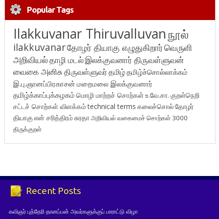
Popular Tags
Ilakkuvanar Thiruvalluvan
நூல்
ilakkuvanar
தோழர் தியாகு எழுதுகிறார்
வெருளி
அறிவியல்
தாழி மடல்
இலக்குவனார் திருவள்ளுவன்
வைகை அனிசு
திருவள்ளுவர்
தமிழ்
தமிழ்ச்சொல்லாக்கம்
இ.பு.ஞானப்பிரகாசன்
மறைமலை இலக்குவனார்
தமிழ்க்காப்புக்கழகம்
மொழி மாற்றச் சொற்கள்
உ.வே.சா.
குறள்நெறி
சட்டச் சொற்கள் விளக்கம்
technical terms
கலைச்சொல்
தோழர்
தியாகு
என் சரித்திரம்
சுரதா
அறிவியல் வகைமைச் சொற்கள் 3000
திருக்குறள்
Recent Posts
கவிஞர் புத்தேரி தானப்பன் அவர்களுக்குப் பாராட்டு விழா