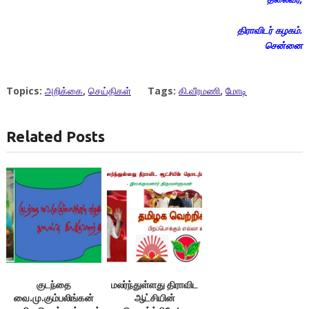
திராவிடர் கழகம்.
சென்னை
Topics:
அறிக்கை
,
செய்திகள்
Tags:
கி.வீரமணி
,
மோடி
Related Posts
குடந்தை
மலர்ந்துள்ளது திராவிட
வை.மு.கும்பலிங்கன்
ஆட்சியின்