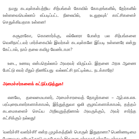
நமது கடவுள்கள்பற்றிய சிற்பங்கள் கோவில் கோபுரங்களில், தேர்களில்
உள்ளவையெல்லாம் எப்படிப்பட்ட நிலையில், உடலுறவுக்’ காட்சிகளைச்
செதுக்கியதாக உள்ளன!
கசூராகோ, கொனார்க்கு, எல்லோரா போன்ற பல சிற்பங்களை
வெளிநாட்டவர் பார்க்கையில் இவர்கள் கடவுள்களே இப்படி உள்ளனரே என்று
கேட்டால், நாம் தலை கவிழ வேண்டாமா?
உடை, உணவு என்பதெல்லாம் அவரவர் விருப்பம். இதனை அரசு ஆணை
போட்டு எவர் மீதும் திணிப்பது வல்லாட்சி நாட்டில்கூட நடக்காதே!
அமைச்சர்களைக் கட்டுப்படுத்துக!
எனவே, தலைமையாளர், அமைச்சரவைத் தோழர்களை – ஆர்.எசு.எசு.
பரப்பு‌ரையாளர்களாக்காமல், இந்துத்துவா ஒலி குழாய்களாக்காமல், தத்தம்
கடமைகளைச் செய்ய அறிவுறுத்தினால் அவருக்கும், அவர் சார்ந்த
கட்சிக்கும் நல்லது!
‘வளர்ச்சி! வளர்ச்சி!’ என்ற முழக்கத்தின் பொருள் இதுதானா? பெண்ணடிமை
பேணுவது சரியா? நாடு ஒருபோதும் இதனை ஏற்காது! ஏற்கவே ஏற்காது!!