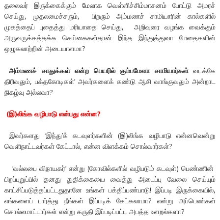
தலைவர் இருக்கைக்கும் மேலாக வெள்ளிச்சிம்மாசனம் போட்டு அமரச்
செய்து, முதலமைச்சரும், பிறரும் அம்மணச் சாமியாரின் கால்களில்
முகத்தைப் புதைத்து மரியாதை செய்து, அறிவுரை வழங்க வைக்கும்
அருவருக்கத்தக்க செய்கைகள்தான் இந்த இந்துத்துவா மேதைகளின்
ஒழுகலாற்றின் அடையாளமா?
அம்மணச் சாதுக்கள் என்ற பெயரில் கும்பமேளா சாமியார்கள்
வடக்கே
திரிவதும், பக்தகோடிகள்’ அவர்களைக் கண்டு ஆசி வாங்குவதும் அன்றாட
நிகழ்வு அல்லவா?
(இ)லிங்க வழிபாடு என்பது என்ன?
இவர்களது ‘இந்து’க் கடவுளர்களின் (இ)லிங்க வழிபாடு என்னவென்று
வெளிநாட்டவர்கள் கேட்டால், என்ன விளக்கம் சொல்வார்கள்?
‘வல்லபை விநாயகர்’ என்று (கோவில்களில் வழிபடும் கடவுள்) பெண்ணின்
பிறப்புறுப்பில் தனது துதிக்கையை வைத்து அடைப்பு வேலை செய்யும்
காட்சிப்படுத்தப்பட்டதுதானே உங்கள் பக்திப்பண்பாடு! இப்படி இருக்கையில்,
எங்களைப் பார்த்து நீங்கள் இப்படிக் கேட்கலாமா? என்று அப்பெண்கள்
சொல்லமாட்டார்கள் என்று கருதி இப்படிப்பட்ட அபத்த உளறல்களா?