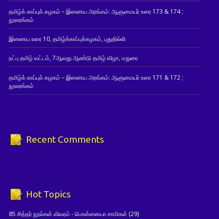
தமிழ்க் காப்புக் கழகம் – இணைய அரங்கம்: ஆளுமையர் உரை 173 & 174 ;
நூலரங்கம்
இணைய உரை 10, தமிழ்க்காப்புக்கழகம், புதுதில்லி
நட்பு தமிழ் வட்டம், 7ஆவது ஆண்டு தமிழ் விழா, மதுரை
தமிழ்க் காப்புக் கழகம் – இணைய அரங்கம்: ஆளுமையர் உரை 171 & 172 ;
நூலரங்கம்
Recent Comments
Hot Topics
85 சித்தர் நூல்கள் விவரம் - பொன்னையா சாமிகள்
(29)