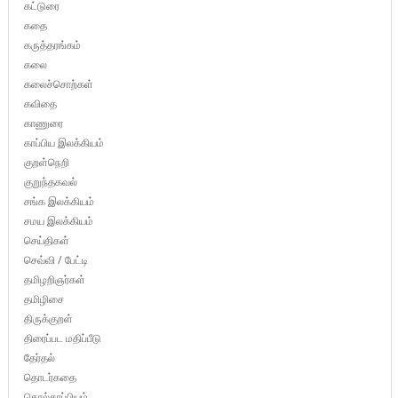
கட்டுரை
கதை
கருத்தரங்கம்
கலை
கலைச்சொற்கள்
கவிதை
காணுரை
காப்பிய இலக்கியம்
குறள்நெறி
குறுந்தகவல்
சங்க இலக்கியம்
சமய இலக்கியம்
செய்திகள்
செவ்வி / பேட்டி
தமிழறிஞர்கள்
தமிழிசை
திருக்குறள்
திரைப்பட மதிப்பீடு
தேர்தல்
தொடர்கதை
தொல்காப்பியம்