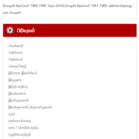
(வெருளி நோய்கள் 1586-1590 :தொடர்ச்சி) வெருளி நோய்கள் 1591-1600 பதினொன்றாவது
வார வெருளி...
பிரிவுகள்
அயல்நாடு
அறிக்கை
அறிவியல்
அழைப்பிதழ்
இக்கால இலக்கியம்
இதழுரை
இந்தி எதிர்ப்பு
இலக்கணம்
இலக்குவனார்
இலக்குவனார் திருவள்ளுவன்
ஈழம்
உண்மைக்கதை
உரை / சொற்பொழிவு
உறுதிமொழிஞர்