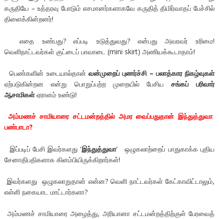
கருதியே – உத்தரவு போடும் எசமானர்களாகவே கருதித் திமிர்வாதப் பேச்சில்
திளைக்கின்றனர்!
எதை உண்பது? எப்படி உடுத்துவது? என்பது அவரவர் உரிமை!
வெளிநாட்டவர்கள் குட்டைப் பாவாடை (mini skirt) அணியக்கூடாதாம்!
பெண்களின் உடையால்தான்
வன்முறைப் புணர்ச்சி – பலாத்கார நிகழ்வுகள்
ஏற்படுகின்றன என்று பொறுப்பற்ற முறையில் பேசிய
சங்கப் பரிவார்
ஆசாமிகள்
ஏராளம் உண்டு!
அம்மணச் சாமியாரை சட்டமன்றத்தில் அமர வைப்பதுதான் இந்துத்துவா
பண்பாடா?
இப்படிப் பேசி இவர்களது ‘
இந்துத்துவா
’ ஒழுகலாற்றைப் பாதுகாக்க புதிய
சேனாதிபதிகளாக கிளம்பியிருக்கிறார்கள்!
இவர்களது ஒழுகலாறுதான் என்ன? வெளி நாட்டவர்கள் கேட்காவிட்டாலும்,
எள்ளி நகையாட மாட்டார்களா?
அம்மணச் சாமியாரை அழைத்து, அரியானா சட்டமன்றத்திற்குள் பேரவைத்