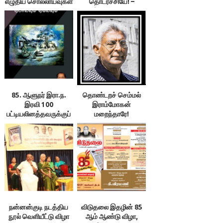
எழுதிய சொல்லாய்வுகள்
தொடர்ச்சியே! –
– நூலாய்வு: 1.
இலக்குவனார்
இலக்குவனார்
திருவள்ளுவன்
திருவள்ளுவன்
85. ஆளுநர் இரா.ந.
தொண்டறச் செம்மல்
இரவி 100
இராம்மோகன்
பட்டியலினத்தவருக்குப்
மறைந்தாரே!
பூணூல்
அணிவித்ததைப்
புரட்சியாகக்
கூறுகிறாரே!
நன்னன்குடி நடத்திய
விடுதலை இதழின் 85
நூல் வெளியீட்டு விழா
ஆம் ஆண்டு விழா,