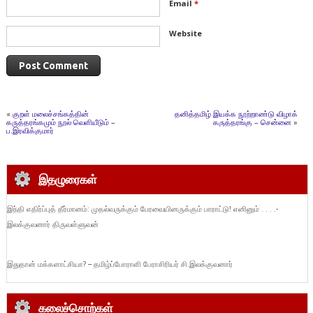
Email
*
Website
«
குறள் மலைச்சங்கத்தின்
தனித்தமிழ் இயக்க நூற்றாண்டு விழாக்
கருத்தரங்கமும் நூல் வெளியீடும் –
கருத்தரங்கு – சென்னை
»
ப.இரவிக்குமார்
இதழுரைகள்
இந்தி எதிர்ப்புத் தீர்மானம்: முதல்வருக்கும் பேரவையினருக்கும் பாராட்டு! எனினும் . . . .-
இலக்குவனார் திருவள்ளுவன்
இதுதான் மக்களாட்சியா? – தமிழ்ப்போராளி பேராசிரியர் சி.இலக்குவனார்
கலைச்சொற்கள்