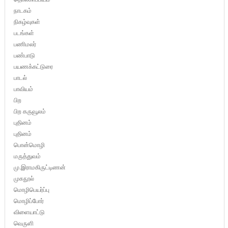
நாடகம்
நிகழ்வுகள்
படங்கள்
பணிமலர்
பண்பாடு
பயணக்கட்டுரை
பாடல்
பாவியம்
பிற
பிற கருவூலம்
புதினம்
புதினம்
பொன்மொழி
மருத்துவம்
மு.இராமகிருட்டிணன்
முகநூல்
மொழிபெயர்ப்பு
மொழிப்போர்
விளையாட்டு
வெருளி