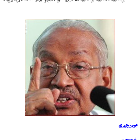
கி.வீரமணி
தலைவர்,