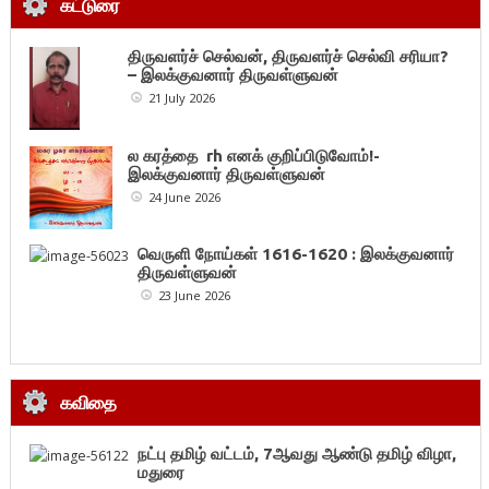
கட்டுரை
திருவளர்ச் செல்வன், திருவளர்ச் செல்வி சரியா?
– இலக்குவனார் திருவள்ளுவன்
21 July 2026
ல கரத்தை rh எனக் குறிப்பிடுவோம்!-
இலக்குவனார் திருவள்ளுவன்
24 June 2026
வெருளி நோய்கள் 1616-1620 : இலக்குவனார்
திருவள்ளுவன்
23 June 2026
கவிதை
நட்பு தமிழ் வட்டம், 7ஆவது ஆண்டு தமிழ் விழா,
மதுரை